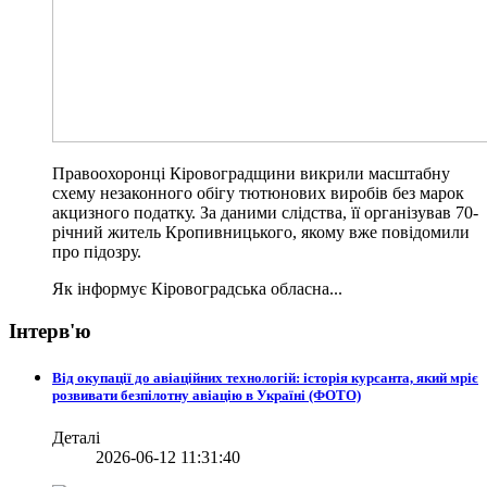
Правоохоронці Кіровоградщини викрили масштабну
схему незаконного обігу тютюнових виробів без марок
акцизного податку. За даними слідства, її організував 70-
річний житель Кропивницького, якому вже повідомили
про підозру.
Як інформує Кіровоградська обласна...
Інтерв'ю
Від окупації до авіаційних технологій: історія курсанта, який мріє
розвивати безпілотну авіацію в Україні (ФОТО)
Деталі
2026-06-12 11:31:40