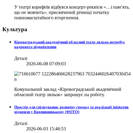
У театрі корифеїв відбувся концерт-реквієм «…і пам’ять,
що не мовчить», присвячений річниці початку
повномасштабного вторгнення.
Культура
Кіровоградський академічний обласний театр ляльок потребує
кадрового підкріплення
Деталі
2026-06-08 07:09:03
Комунальний заклад «Кіровоградський академічний
обласний театр ляльок» запрошує на роботу.
Простір для спілкування, розвитку громад та реалізації ініціатив
відкрили у Кропивницькому (ФОТО)
Деталі
2026-06-03 15:46:53