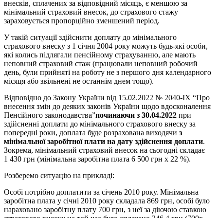
внесків, сплачених за відповідний місяць, є меншою за
мінімальний страховий внесок, до страхового стажу
зараховується пропорційно зменшений період.
У такій ситуації здійснити доплату до мінімального
страхового внеску з 1 січня 2004 року можуть будь-які особи,
які колись підлягали пенсійному страхуванню, але мають
неповний страховий стаж (працювали неповний робочий
день, були прийняті на роботу не з першого дня календарного
місяця або звільнені не останнім днем тощо).
Відповідно до Закону України від 15.02.2022 № 2040-IX “Про
внесення змін до деяких законів України щодо вдосконалення
Пенсійного законодавства”
п
очинаючи з 30.04.2022
при
здійсненні доплати до мінімального страхового внеску за
попередні роки, доплата буде розрахована виходячи
з
мінімальної заробітної плати на дату здійснення доплати
.
Зокрема, мінімальний страховий внесок на сьогодні складає
1 430 грн (мінімальна заробітна плата 6 500 грн х 22 %).
Розберемо ситуацію на прикладі:
Особі потрібно доплатити за січень 2010 року. Мінімальна
заробітна плата у січні 2010 року складала 869 грн, особі було
нараховано заробітну плату 700 грн, з неї за діючою ставкою