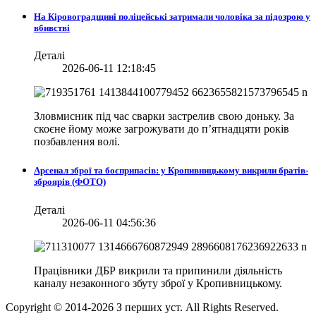
На Кіровоградщині поліцейські затримали чоловіка за підозрою у
вбивстві
Деталі
2026-06-11 12:18:45
Зловмисник під час сварки застрелив свою доньку. За
скоєне йому може загрожувати до п’ятнадцяти років
позбавлення волі.
Арсенал зброї та боєприпасів: у Кропивницькому викрили братів-
зброярів (ФОТО)
Деталі
2026-06-11 04:56:36
Працівники ДБР викрили та припинили діяльність
каналу незаконного збуту зброї у Кропивницькому.
Copyright © 2014-
2026
З перших уст. All Rights Reserved.