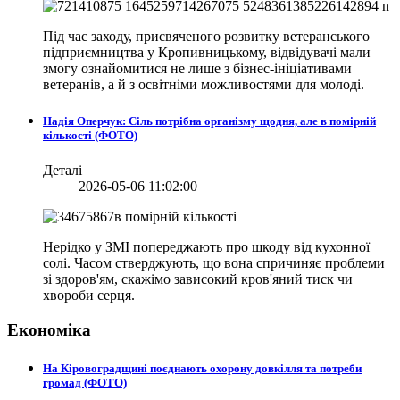
Під час заходу, присвяченого розвитку ветеранського
підприємництва у Кропивницькому, відвідувачі мали
змогу ознайомитися не лише з бізнес-ініціативами
ветеранів, а й з освітніми можливостями для молоді.
Надія Оперчук: Сіль потрібна організму щодня, але в помірній
кількості (ФОТО)
Деталі
2026-05-06 11:02:00
Нерідко у ЗМІ попереджають про шкоду від кухонної
солі. Часом стверджують, що вона спричиняє проблеми
зі здоров'ям, скажімо зависокий кров'яний тиск чи
хвороби серця.
Економіка
На Кіровоградщині поєднають охорону довкілля та потреби
громад (ФОТО)