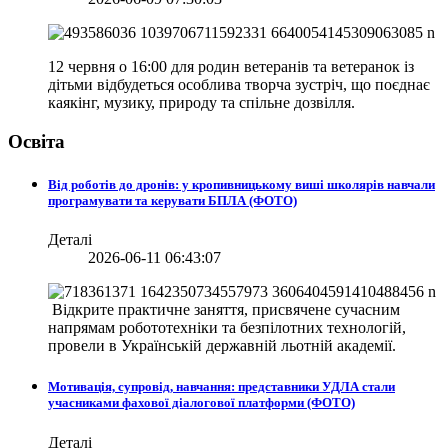
12 червня о 16:00 для родин ветеранів та ветеранок із
дітьми відбудеться особлива творча зустріч, що поєднає
каякінг, музику, природу та спільне дозвілля.
Освіта
Від роботів до дронів: у кропивницькому виші школярів навчали
програмувати та керувати БПЛА (ФОТО)
Деталі
2026-06-11 06:43:07
Відкрите практичне заняття, присвячене сучасним
напрямам робототехніки та безпілотних технологій,
провели в
Українській державній льотній академії.
Мотивація, супровід, навчання: представники УДЛА стали
учасниками фахової діалогової платформи (ФОТО)
Деталі