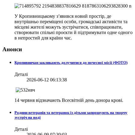
У Кропивницькому з’явився новий простір, де
внутрішньо переміщені особи, громадські активісти та
місцеві жителі можуть зустрічатися, співпрацювати,
створювати спільні проєкти й підтримувати одне одного
в непростий для країни час.
Анонси
Кропивничан закликають долучитися до почесної місії (ФОТО)
Деталі
2026-06-12 06:13:38
14 червня відзначають Всесвітній день донора крові.
Родини ветеранів та ветеранок із дітьми запрошують на творчу
зустріч на воді
Деталі
2026-06-09 07:30:03