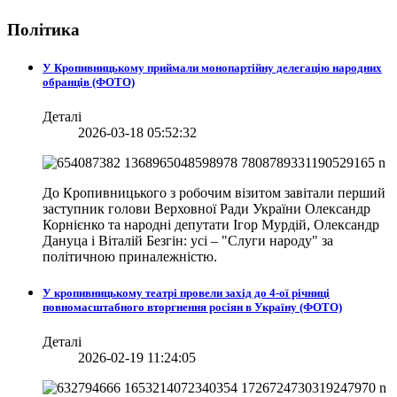
Політика
У Кропивницькому приймали монопартійну делегацію народних
обранців (ФОТО)
Деталі
2026-03-18 05:52:32
До Кропивницького з робочим візитом завітали перший
заступник голови Верховної Ради України Олександр
Корнієнко та народні депутати Ігор Мурдій, Олександр
Дануца і Віталій Безгін: усі – "Слуги народу" за
політичною приналежністю.
У кропивницькому театрі провели захід до 4-ої річниці
повномасштабного вторгнення росіян в Україну (ФОТО)
Деталі
2026-02-19 11:24:05