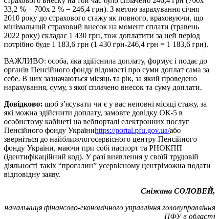
страхового внеску на той час було сплачено 246,4 грн (700х
33,2 % + 700х 2 % = 246,4 грн). З метою зарахування січня
2010 року до страхового стажу як повного, враховуючи, що
мінімальний страховий внесок на момент сплати (травень
2022 року) складає 1 430 грн, тож доплатити за цей період
потрібно буде 1 183,6 грн (1 430 грн-246,4 грн = 1 183,6 грн).
ВАЖЛИВО: особа, яка здійснила доплату, формує і подає до
органів Пенсійного фонду відомості про суми доплат сама за
себе. В них зазначаються місяць та рік, за який проведено
нарахування, суму, з якої сплачено внесок та суму доплати.
Довідково:
щоб з’ясувати чи є у вас неповні місяці стажу, за
які можна здійснити доплату, замовте довідку ОК-5 в
особистому кабінеті на вебпорталі електронних послуг
Пенсійного фонду України
https://portal.pfu.gov.ua/
або
зверніться до найближчогосервісного центру Пенсійного
фонду України, маючи при собі паспорт та РНОКПП
(ідентифікаційний код). У разі виявлення у своїй трудовій
діяльності такіх “прогалин” усервісному центріможна подати
відповідну заяву.
Сніжана СОЛОВЕЙ,
начальниця фінансово-економічного управління головуправління
ПФУ в області