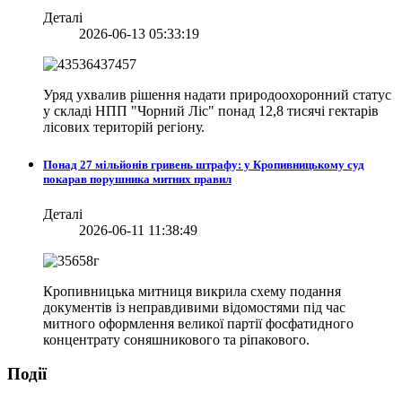
Деталі
2026-06-13 05:33:19
Уряд ухвалив рішення надати природоохоронний статус
у складі НПП "Чорний Ліс" понад 12,8 тисячі гектарів
лісових територій регіону.
Понад 27 мільйонів гривень штрафу: у Кропивницькому суд
покарав порушника митних правил
Деталі
2026-06-11 11:38:49
Кропивницька митниця викрила схему подання
документів із неправдивими відомостями під час
митного оформлення великої партії фосфатидного
концентрату соняшникового та ріпакового.
Події