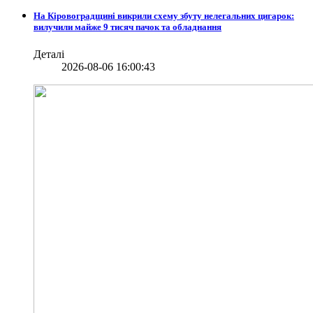
На Кіровоградщині викрили схему збуту нелегальних цигарок:
вилучили майже 9 тисяч пачок та обладнання
Деталі
2026-08-06 16:00:43