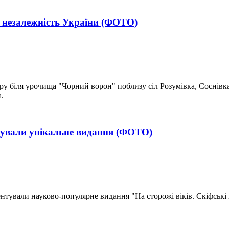
а незалежність України (ФОТО)
 біля урочища "Чорний ворон" поблизу сіл Розумівка, Соснівка
.
нтували унікальне видання (ФОТО)
нтували науково-популярне видання "На сторожі віків. Скіфські