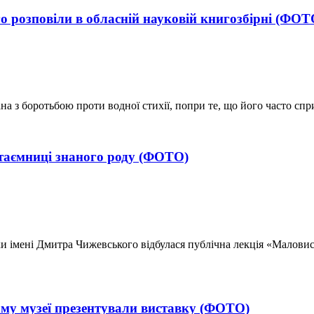
 розповіли в обласній науковій книгозбірні (ФОТ
а з боротьбою проти водної стихії, попри те, що його часто спр
таємниці знаного роду (ФОТО)
теки імені Дмитра Чижевського відбулася публічна лекція «Малови
ому музеї презентували виставку (ФОТО)