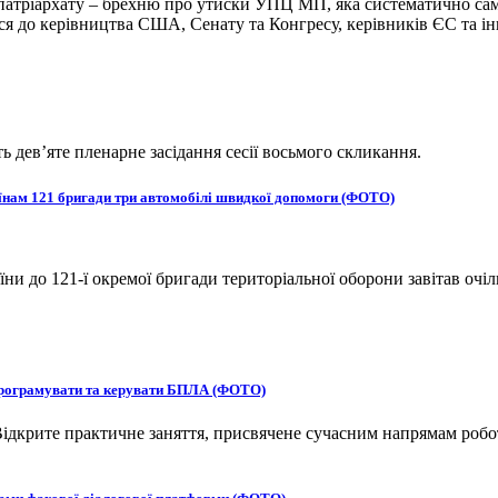
атріархату – брехню про утиски УПЦ МП, яка систематично сам
 до керівництва США, Сенату та Конгресу, керівників ЄС та ін
ь дев’яте пленарне засідання сесії восьмого скликання.
оїнам 121 бригади три автомобілі швидкої допомоги (ФОТО)
и до 121-ї окремої бригади територіальної оборони завітав очіл
 програмувати та керувати БПЛА (ФОТО)
ідкрите практичне заняття, присвячене сучасним напрямам робот