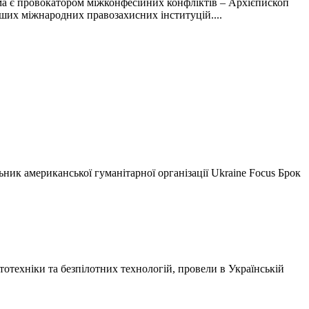
а є провокатором міжконфесійних конфліктів – Архієпископ
ших міжнародних правозахисних інституцій....
ьник американської гуманітарної організації Ukraine Focus Брок
отехніки та безпілотних технологій, провели в
Українській