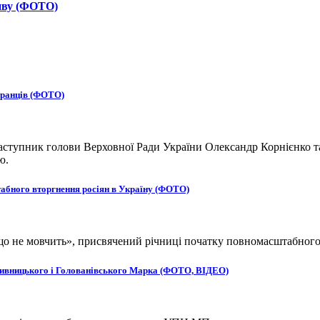
тиву (ФОТО)
бранців (ФОТО)
ступник голови Верховної Ради України Олександр Корнієнко та
ю.
табного вторгнення росіян в Україну (ФОТО)
, що не мовчить», присвячений річниці початку повномасштабног
ропивницького і Голованівського Марка (ФОТО, ВІДЕО)