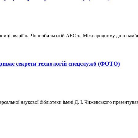
чниці аварії на Чорнобильській АЕС та Міжнародному дню пам’яті
риває секрети технологій спецслужб (ФОТО)
рсальної наукової бібліотеки імені Д. І. Чижевського презентува