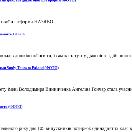
ками фахової діалогової платформи (ФОТО)
логової платформи НАЗЯВО.
новить 19 осіб
адів дошкільної освіти, із яких статутну діяльність здійснюють
ми Study Tours to Poland (ФОТО)
ту імені Володимира Винниченка Ангеліна Гончар стала учасниц
життя (ФОТО)
вчального року для 105 випускників чотирьох одинадцятих класів