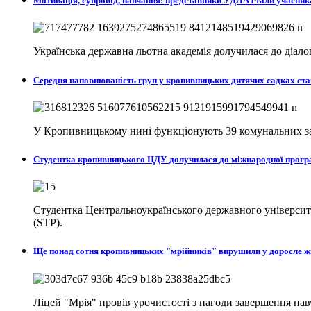
Мотивація, супровід, навчання: представники УДЛА стали учасни
Українська державна льотна академія долучилася до діа
Середня наповнюваність груп у кропивницьких дитячих садках ста
У Кропивницькому нині функціонують 39 комунальних закл
Студентка кропивницького ЦДУ долучилася до міжнародної програ
Студентка Центральноукраїнського державного університе
(STP).
Ще понад сотня кропивницьких "мрійників" вирушили у доросле 
Ліцей "Мрія" провів урочистості з нагоди завершення на