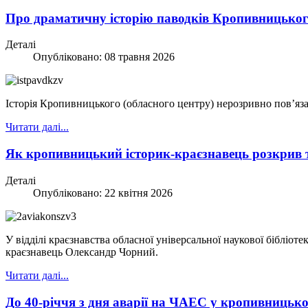
Про драматичну історію паводків Кропивницького
Деталі
Опубліковано: 08 травня 2026
Історія Кропивницького (обласного центру) нерозривно пов’язан
Читати далі...
Як кропивницький історик-краєзнавець розкрив 
Деталі
Опубліковано: 22 квітня 2026
У відділі краєзнавства обласної універсальної наукової бібліо
краєзнавець Олександр Чорний.
Читати далі...
До 40-річчя з дня аварії на ЧАЕС у кропивницьк