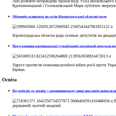
Аби розвіяти неправдиву пропаганду УПЦ московського п
Кропивницький і Голованівський Марк публічно звернувся
Обранців скликають на сесію Кіровоградської обласної ради
Кіровоградська обласна рада скликає депутатів на двадцят
Представники американської гуманітарної організації передали в
Удруге протягом повномасштабної війни росії проти Україн
Бірман.
Освіта
Від роботів до дронів: у кропивницькому виші школярів навчали
В
державній льотній академії.