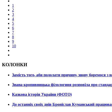
1
2
3
4
5
6
7
8
9
10
КОЛОНКИ
Замість того, аби подолати причину, знову боремося з
Знана кропивницька філологиня розповіла про станда
Казкова історія України (ФОТО)
До останніх своїх днів Броніслав Куманський працюв