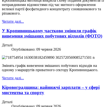
Кропивницька митниця викрила схему подання документів із
неправдивими відомостями під час митного оформлення
великої партії фосфатидного концентрату соняшникового та
ріпакового.
Читати далі...
У Кропивницькому частково змінили графік
вивезення змішаних побутових відходів (ФОТО)
Деталі
Опубліковано: 09 червня 2026
Змінять графік вивезення змішаних побутових відходів на
одному з маршрутів приватного сектору Кропивницького.
Читати далі...
Кіровоградщина: найнижчі зарплати – у сфері
мистецтва та спорту
Деталі
Опубліковано: 09 червня 2026