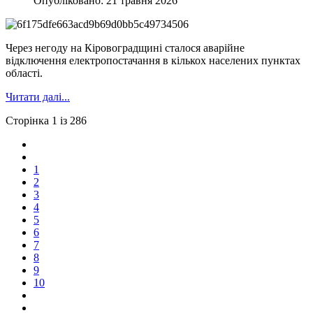
Опубліковано: 21 травня 2026
Через негоду на Кіровоградщині сталося аварійне
відключення електропостачання в кількох населених пунктах
області.
Читати далі...
Сторінка 1 із 286
1
2
3
4
5
6
7
8
9
10