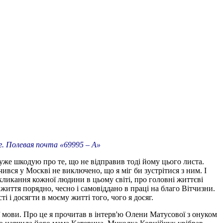
г. Полевая почта «69995 – А»
дуже шкодую про те, що не відправив тоді йому цього листа.
чився у Москві не виключено, що я міг би зустрітися з ним. І
кликання кожної людини в цьому світі, про головні життєві
життя порядно, чесно і самовіддано в праці на благо Вітчизни.
і досягти в моєму житті того, чого я досяг.
ї мови. Про це я прочитав в інтерв'ю Олени Матусової з онуком