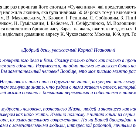
 ще раз прочитав його спогади «Сучасники», які представляють с
ед нас жила людина, яка була знайома 50-60 років тому з відомими
, В. Маяковським, А. Блоком, І. Рєпіним, Л. Собіновим, З. Гіп
нком, Н. Гумільовим, І. Бабелем, Л. Сейфулліною, М. Волошини
ся величезною брилою часу. Зараз, на жаль, вже так не здається, 
і надіслали домашню адресу К. Чуковського: Москва, К-9, вул. Гор
«Добрый день, уважаемый Корней Иванович!
 конкретного дела к Вам. Скажу только одно: как только я проч
ался это сделать. Разумеется, ни одно письмо не может быть н
ой Вы замечательный человек! Вообще, это мое письмо можно ра
красова» я пока ничего другого не читал, но уверен, что смог
с тем волнующе знать, что рядом с нами живет человек, который
ей жизни совпало с большими переменами и событиями в нашем 
мудрость человека, познавшего Жизнь, людей и знающего как на
имером как надо жить. Именно поэтому я читаю книги из серии
а, их замечательного современника. Но ни Вашей биографии, ни
ами с замечательными людьми, интересной работой, личными по