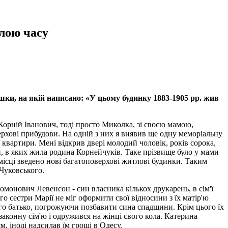
илою часу
шки, на якій написано: «У цьому будинку 1883-1905 рр. жив
в Корній Іванович, тоді просто Миколка, зі своєю мамою,
хові прибудови. На одній з них я виявив ще одну меморіальну
ї квартири. Мені відкрив двері молодий чоловік, років сорока,
, в яких жила родина Корнейчуків. Таке прізвище було у мами
 місці зведено нові багатоповерхові житлові будинки. Таким
Чуковського.
омонович Левенсон - син власника кількох друкарень, в сім'ї
 сестри Марії не міг оформити свої відносини з їх матір'ю
ого батько, погрожуючи позбавити сина спадщини. Крім цього їх
аконну сім'ю і одружився на жінці свого кола. Катерина
 іноді надсилав їм гроші в Одесу.