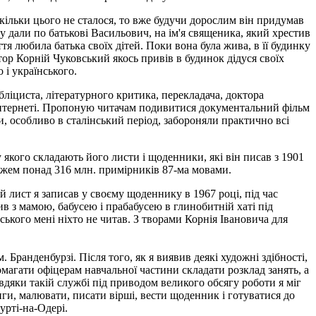
кільки цього не сталося, то вже будучи дорослим він придумав
му дали по батькові Васильович, на ім'я священика, який хрестив
 любила батька своїх дітей. Поки вона була жива, в її будинку
атор Корній Чуковський якось привів в будинок дідуся своїх
 і українського.
бліциста, літературного критика, перекладача, доктора
 Інтернеті. Пропоную читачам подивитися документальний фільм
ади, особливо в сталінський період, забороняли практично всі
якого складають його листи і щоденники, які він писав з 1901
ажем понад 316 млн. примірників 87-ма мовами.
й лист я записав у своєму щоденнику в 1967 році, під час
ив з мамою, бабусею і прабабусею в глинобитній хаті під
ського мені ніхто не читав. З творами Корнія Івановича для
 Бранденбурзі. Після того, як я виявив деякі художні здібності,
магати офіцерам навчальної частини складати розклад занять, а
вдяки такій службі під приводом великого обсягу роботи я міг
иги, малювати, писати вірші, вести щоденник і готуватися до
урті-на-Одері.