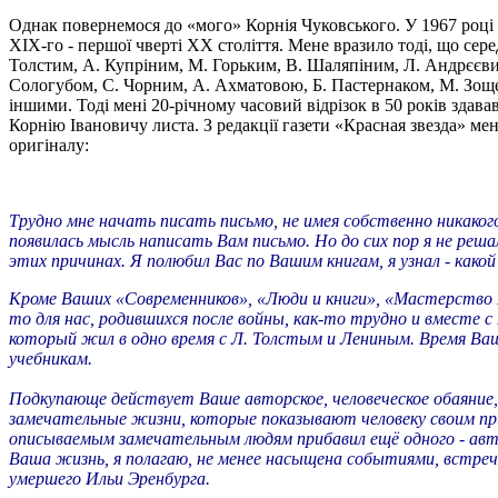
Однак повернемося до «мого» Корнія Чуковського. У 1967 році я
XIX-го - першої чверті XX століття. Мене вразило тоді, що сер
Толстим, А. Купріним, М. Горьким, В. Шаляпіним, Л. Андрєєвим
Сологубом, С. Чорним, А. Ахматовою, Б. Пастернаком, М. Зоще
іншими. Тоді мені 20-річному часовий відрізок в 50 років здавав
Корнію Івановичу листа. З редакції газети «Красная звезда» мен
оригіналу:
Трудно мне начать писать письмо, не имея собственно никакого
появилась мысль написать Вам письмо. Но до сих пор я не реш
этих причинах. Я полюбил Вас по Вашим книгам, я узнал - как
Кроме Ваших «Современников», «Люди и книги», «Мастерство Не
то для нас, родившихся после войны, как-то трудно и вместе 
который жил в одно время с Л. Толстым и Лениным. Время Ваш
учебникам.
Подкупающе действует Ваше авторское, человеческое обаяние, 
замечательные жизни, которые показывают человеку своим пр
описываемым замечательным людям прибавил ещё одного - автор
Ваша жизнь, я полагаю, не менее насыщена событиями, встреч
умершего Ильи Эренбурга.