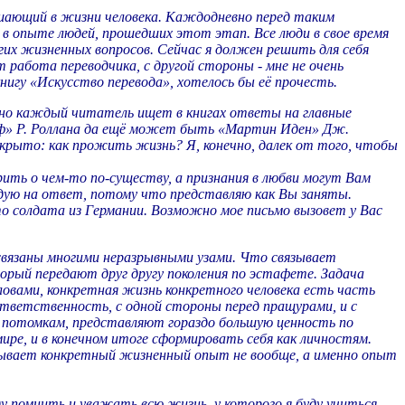
решающий в жизни человека. Каждодневно перед таким
 в опыте людей, прошедших этот этап. Все люди в свое время
гих жизненных вопросов. Сейчас я должен решить для себя
работа переводчика, с другой стороны - мне не очень
нигу «Искусство перевода», хотелось бы её прочесть.
 но каждый читатель ищет в книгах ответы на главные
стоф» Р. Роллана да ещё может быть «Мартин Иден» Дж.
крыто: как прожить жизнь? Я, конечно, далек от того, чтобы
орить о чем-то по-существу, а признания в любви могут Вам
ндую на ответ, потому что представляю как Вы заняты.
то солдата из Германии. Возможно мое письмо вызовет у Вас
 связаны многими неразрывными узами. Что связывает
торый передают друг другу поколения по эстафете. Задача
словами, конкретная жизнь конкретного человека есть часть
тветственность, с одной стороны перед пращурами, и с
м потомкам, представляют гораздо большую ценность по
ре, и в конечном итоге сформировать себя как личностям.
итывает конкретный жизненный опыт не вообще, а именно опыт
ду помнить и уважать всю жизнь, у которого я буду учиться