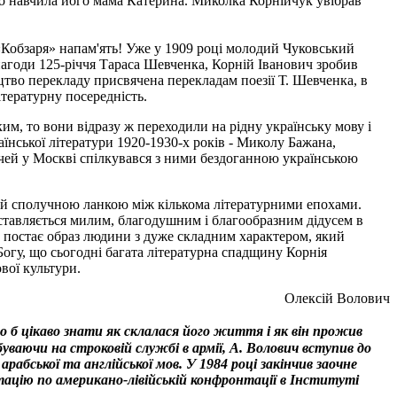
го навчила його мама Катерина. Миколка Корнійчук увібрав
«Кобзаря» напам'ять! Уже у 1909 році молодий Чуковський
 нагоди 125-річчя Тараса Шевченка, Корній Іванович зробив
тво перекладу присвячена перекладам поезії Т. Шевченка, в
ітературну посередність.
им, то вони відразу ж переходили на рідну українську мову і
аїнської літератури 1920-1930-х років - Миколу Бажана,
ічей у Москві спілкувався з ними бездоганною українською
 а й сполучною ланкою між кількома літературними епохами.
дставляється милим, благодушним і благообразним дідусем в
ів постає образ людини з дуже складним характером, який
 Богу, що сьогодні багата літературна спадщину Корнія
ової культури.
Олексій Волович
о б цікаво знати як склалася його життя і як він прожив
уваючи на строковій службі в армії, А. Волович вступив до
рабської та англійської мов. У 1984 році закінчив заочне
ртацію по американо-лівійській конфронтації в Інституті