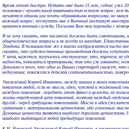
Время летит быстро. Недавно мне было 15 лет, сейчас уже 20
человеком с мучительной навязчивостью встает вопрос: кем б
мучаются одними или почти одинаковыми вопросами, но минуя 
важный вопрос: поступать мне в Военный институт иностранны
нравится военная служба. Посылаю Вам мои переводы с немецко
Я не хочу сказать, что писатели должны быть советчиками, 
общечеловеческие вопросы и не всегда их находит. Единствен
Лондона. В большинстве же в книгах изображаются чисто вне
сказать, что художественные произведения должны уступит
У меня, кажется, получилось отступление, что, впрочем, не уд
надоесть, показаться приторными, так что уж извините, пож
Довольно и того, что один из Ваших секретарей скажет, что с
недоумение, покажется детской сентиментальностью, химерой 
Уважаемый Корней Иванович, между вашим и моим поколениями 
поколения людей, если не мысли, идеи, чувства и жизненный о
каждого поколения - передать этот факел в целости, не погас
жизни определенной цепи поколений, поэтому каждый отдельн
другой - перед грядущими поколениями. Мысли и идеи (желат
сравнению с материальными ценностями, ибо усвоенные мысли 
Духовные ценности являются наиболее дорогими ценностями. 
наиболее выдающихся людей предыдущих поколений.
К.И. Чуковский Уважаемый Корней Иванович, в заключение хочу