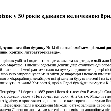
різок у 50 років здавався величезною бр
, зупинився біля будинку № 14 біля знайомої меморіальної до
ник, критик, літературознавець».
з вирішив увійти і подивитися - де ж саме та квартира, в якій жи
ою Марусею. Типовий одеський довгий двір оточують одноповер
й Іванович. І мені раптом спало на думку подзвонити в двері ціє
юб'язно запропонував мені зайти до квартири і показав кімнати
ого мікрорайону, незабаром всі ці халупи будуть знесені і на їх
никнути. А жаль! Хотілося б, щоб в Одесі був будинок-музей К. 
-Петербурзі 31 березня 1882 року і його батьком був Еммануїл Сол
прожили разом у Петербурзі три роки. Але батько Миколи і його
 з іудаїзму в християнство, проти чого категорично виступав й
зі. Незабаром після народження Миколи, батько залишив свою нез
мануїл Левенсон допомагав матеріально своїм позашлюбним дітям,