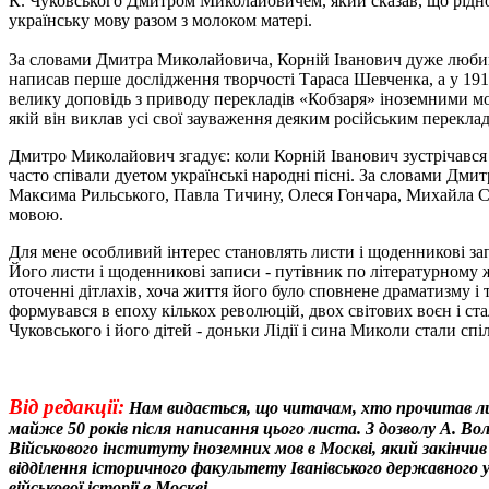
К. Чуковського Дмитром Миколайовичем, який сказав, що рідно
українську мову разом з молоком матері.
За словами Дмитра Миколайовича, Корній Іванович дуже любив т
написав перше дослідження творчості Тараса Шевченка, а у 1914
велику доповідь з приводу перекладів «Кобзаря» іноземними м
якій він виклав усі свої зауваження деяким російським перекла
Дмитро Миколайович згадує: коли Корній Іванович зустрічався 
часто співали дуетом українські народні пісні. За словами Дмит
Максима Рильського, Павла Тичину, Олеся Гончара, Михайла Сте
мовою.
Для мене особливий інтерес становлять листи і щоденникові за
Його листи і щоденникові записи - путівник по літературному ж
оточенні дітлахів, хоча життя його було сповнене драматизму і
формувався в епоху кількох революцій, двох світових воєн і стал
Чуковського і його дітей - доньки Лідії і сина Миколи стали спі
Від редакції:
Нам видається, що читачам, хто прочитав лист
майже 50 років після написання цього листа. З дозволу А. Во
Військового інституту іноземних мов в Москві, який закінчив 
відділення історичного факультету Іванівського державного 
військової історії в Москві.