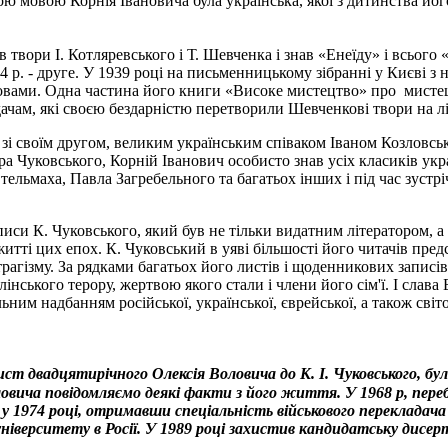
ю мовою Корнія Івановича була українська, якої з дитинства йо
вори І. Котляревського і Т. Шевченка і знав «Енеїду» і всього 
 р. - друге. У 1939 році на письменницькому зібранні у Києві з
овами. Одна частина його книги «Високе мистецтво» про мистец
дачам, які своєю бездарністю перетворили Шевченкові твори на л
зі своїм другом, великим українським співаком Іваном Козловськ
ра Чуковського, Корній Іванович особисто знав усіх класиків укр
льмаха, Павла Загребельного та багатьох інших і під час зустр
писи К. Чуковського, який був не тільки видатним літератором,
итті цих епох. К. Чуковський в уяві більшості його читачів пре
 трагізму. За рядками багатьох його листів і щоденникових запис
інського терору, жертвою якого стали і члени його сім'ї. І слава
льним надбанням російської, української, єврейської, а також світ
 двадцятирічного Олексія Воловича до К. І. Чуковського, бул
ловича повідомляємо деякі факти з його життя. У 1968 р, переб
у 1974 році, отримавши спеціальність військового перекладача а
університету в Росії. У 1989 році захистив кандидатську дисе