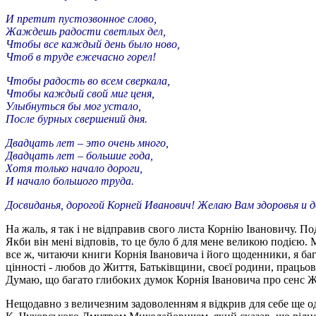
И претит пустозвонное слово,
Жаждешь радости светлых дел,
Чтобы все каждый день было ново,
Чтоб в труде ежечасно горел!
Чтобы радость во всем сверкала,
Чтобы каждый свой миг ценя,
Улыбнуться бы мог устало,
После бурных свершений дня.
Двадцать лет – это очень много,
Двадцать лет – большие года,
Хотя только начало дороги,
И начало большого труда.
Досвиданья, дорогой Корней Иванович! Желаю Вам здоровья и до
На жаль, я так і не відправив свого листа Корнію Івановичу. П
Якби він мені відповів, то це було б для мене великою подією. М
все ж, читаючи книги Корнія Івановича і його щоденники, я баг
цінності - любов до Життя, Батьківщини, своєї родини, працьови
Думаю, що багато глибоких думок Корнія Івановича про сенс Жи
Нещодавно з величезним задоволенням я відкрив для себе ще од