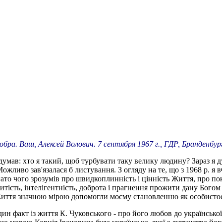
бра. Ваш, Алексей Волович. 7 сентября 1967 г., ГДР, Бранденбур
одумав: хто я такий, щоб турбувати таку велику людину? Зараз я 
ожливо зав'язалася б листування. З огляду на те, що з 1968 р. я в
ато чого зрозумів про швидкоплинність і цінність Життя, про по
тість, інтелігентність, доброта і прагнення прожити дану Богом 
ття значною мірою допомогли моєму становленню як особистості 
ин факт із життя К. Чуковського - про його любов до українсько