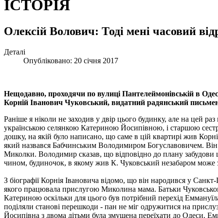
ІСТОРІЯ
Олексій Волович: Тоді мені часовий від
Деталі
Опубліковано: 20 січня 2017
Нещодавно, проходячи по вулиці Пантелеймонівській в Одесі
Корній Іванович Чуковський, видатний радянський письмен
Раніше я ніколи не заходив у двір цього будинку, але на цей ра
українською селянкою Катериною Йосипівною, і старшою сестр
дошку, на якій було написано, що саме в цій квартирі жив Корні
який назвався Бабчинським Володимиром Богуславовичем. Він л
Миколки. Володимир сказав, що відповідно до плану забудови ць
чином, будиночок, в якому жив К. Чуковський незабаром може з
З біографії Корнія Івановича відомо, що він народився у Санкт
якого працювала прислугою Миколина мама. Батьки Чуковського 
Катериною оскільки для цього був потрібний перехід Еммануїла
поділяли станові перешкоди - пан не міг одружитися на прислу
Йосипівна з двома дітьми була змушена переїхати до Одеси. Ем