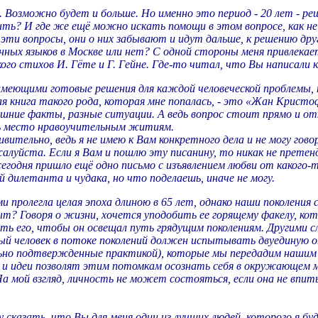
. Возможно будет и больше. Но именно это период - 20 лет - 
ыть? И где же ещё можно искать помощи в этом вопросе, как не
эти вопросы, они о них забывают и идут дальше, к решению дру
х языков в Москве или нет? С одной стороны меня привлекает 
го стихов И. Гёте и Г. Гейне. Где-то читал, что Вы написали к
имеющими готовые решения для каждой человеческой проблемы,
ная книга такого рода, которая мне попалась, - это «Жан Кри
шние факты, разные ситуации. А ведь вопрос стоит прямо и от
ь место нравоучительным житиям.
ивительно, ведь я не имею к Вам конкретного дела и не могу гов
алуйста. Если я Вам и пошлю эту писанину, то никак не прете
егодня пришло ещё одно письмо с изъявлением любви от какого-
дилетанта и чудака, но что поделаешь, иначе не могу.
пролегла целая эпоха длиною в 65 лет, однако наши поколения
пыт? Говоря о жизни, хочется уподобить ее горящему факелу, ко
ить его, чтобы он освещал путь грядущим поколениям. Другими 
ый человек в потоке поколений должен испытывать двуединую о
ельно подтвержденные практикой), которые мы передадим наши
и идеи позволят этим потомкам осознать себя в окружающем ми
На мой взгляд, личность не может состояться, если она не вп
 сказать, что Вы для меня один из лучших людей, которого я бу