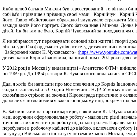
Якби шлюб батьків Миколи був зареєстрований, то він мав би п
собі ім'я і прізвище з прізвища своєї мами - Корнійчук - Корні
його. Тавро «байстрюка» ображало і змушувало страждати Микол
завжди висів його портрет. Свого батька знав і Микола. Дочка К
дітей. Як би там не було, Корній Чуковський за походженням є 
Я не збираюся тут переказувати основні віхи життя і творчі дос
літератури Оксфордського університету, дитячого письменника
«Заборонені казки К. Чуковського» (
https://www.youtube.com/w
дитячі казки Корнія Івановича, написані ним в 20-і роки для сво
У 2012 році в Москві у видавництві «Агентство ФТМ» вийшло по
по 1969 рр. До 1994 р. твори К. Чуковського видавалися в СР
Далі я хотів би написати про моє ставлення до Корнія Івановича
солдатської служби в Східній Німеччині - НДР. У моєму післяво
солом'яною стріхою на околиці Кіровограда практично в селянськ
дорослих я познайомився вже в юнацькому віці, зокрема під ча
В. Бабчинський на порозі квартири, в якій жив К. І. Чуковський 
мені доручили оформлювальну роботу - малювати різні навчальн
точніше - виконувати цю роботу під їх контролем. Паралельно п
перебувати в робочому кабінеті до відбою, включаючи суботу і 
вступу до Військового інституту іноземних мов в Москві, куди 