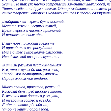
жить. Не так уж часто встречаешь замечательных людей, не кн
Таить в себе то и другое нельзя. Одни рождаются на полвека р
стихотворение, которое я недавно написал к своему двадцати
Двадцать лет - время дум и исканий,
Места в жизни и верных путей,
Время первых и чистых признаний
И немного наивных идей.
В эту пору приходит зрелость,
И приходится все рассудить:
Или в битве выковывать смелость,
Или флаг свой позорно спустить.
Жить ли разумом честным внимая,
Все, что в муках до нас рождено,
Чтобы мог повторить умирая –
Сердце людям мое отдано.
Много планов, проектов, решений
Каждый день пред тобою встает.
В мелочах так боишься увязнуть,
И твердишь горячо и всегда:
Я идти в авангарде обязан,
Чтоб не канули даром года.