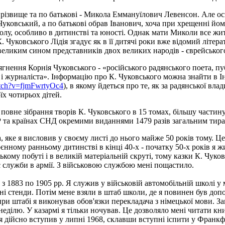
різвище та по батькові - Микола Еммануїлович Левенсон. Але ос
й Чуковський, а по батькові обрав Іванович, хоча при хрещенні йо
у, особливо в дитинстві та юності. Однак мати Миколи все життя
. Чуковського Лідія згадує як в її дитячі роки вже відомий літер
великим сином представників двох великих народів - єврейського
ягнення Корнія Чуковського - «російського радянського поета, пу
 і журналіста». Інформацію про К. Чуковського можна знайти в
atch?v=fjmFwrtyOc4
), в якому йдеться про те, як за радянської вл
їх чотирьох дітей.
вне зібрання творів К. Чуковського в 15 томах, більшу частину 
СР та країнах СНД окремими виданнями 1479 разів загальним тир
, яке я висловив у своєму листі до нього майже 50 років тому. Це
єнному ранньому дитинстві в кінці 40-х - початку 50-х років я ж
ому побуті і в великій матеріальній скруті, тому казки К. Чуков
с служби в армії. З військовою службою мені пощастило.
з 1883 по 1905 рр. Я служив у військовій автомобільній школі у м.
і стенди. Потім мене взяли в штаб школи, де я повинен був допо
ри штабі я виконував обов'язки перекладача з німецької мови. За
неділю. У казармі я тільки ночував. Це дозволяло мені читати кн
я дійсно вступив у липні 1968, склавши вступні іспити у Франкф