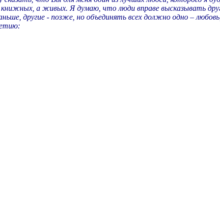
ижных, а живых. Я думаю, что люди вправе высказывать друг др
аньше, другие - позже, но объединять всех должно одно – любов
летию: