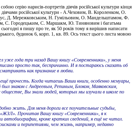
обою серію нарисів-портретів діячів російської культури кінця
 діячами російської культури - А.Чеховим, В. Короленком, О.
піус, Д. Мережковським, Н. Гумільовим, О. Мандельштамом, Ф.
м, С. Городецьким, С. Маршакм, Ю. Тиняновим і багатьма
і сьогодні я пишу про те, як 50 років тому я вирішив написати
ького, будинок 6, корп. 1, кв. 89. Ось текст цього листа мовою
ел уже года три назад Вашу книгу «Современники», у меня
аписано просто так, беспричинно. И я постараюсь сказать об
ссматривать как признание в любви.
у ещё прочесть. Когда читаешь Ваши книги, особенно мемуары,
 был знаком с Андреевым, Репиным, Блоком, Маяковским,
обществе, Вы знали людей, которых мы изучали в школе по
добно жить. Для меня дороги все поучительные судьбы,
 «ЖЗЛ». Прочитав Вашу книгу «Современники», я к
 автобиографии, кроме кратких сведений, я ещё не читал.
исками и перипетиями, чем жизнь, например, недавно