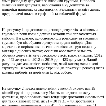
саме: розподілу депутатів за віковими групами, типового
значення віку депутатів, варіювання віку депутатів та
динаміки названих характеристик. Результати аналізу даних
представлені нижче в графічній та табличній формі.
На рисунку 1 представлено розподіл депутатів за віковими
групами в роки коли відбулися останні три парламентські
вибори. Нагадаємо, що основою для розподілу за віковими
групами був вік обраного депутата до дня виборів. Для
коректного порівняння чисельність вікових груп подана у
вигляді відносних частот, оскільки абсолютна кількість
обраних депутатів не є тотожною у всіх трьох випадках (2012
р. – 445 депутатів, 2012 та 2019 рр. – 423 депутати). Даний
рисунок дає можливість побачити, який вигляд мали вікові
структури Верховної Ради України (на початку її роботи) після
кожних виборів та порівняти їх між собою.
На рисунку 2 представлено зміни у кожній окремо взятій
віковій групі впродовж часу. Навіть швидкого погляду
достатньо, щоб побачити такі тенденції: зростання чисельності
для таких вікових груп, як 21 – 30 та 31 – 40; зростання з
наступним зменшенням – для 41 – 50; зменшення – для 51 –