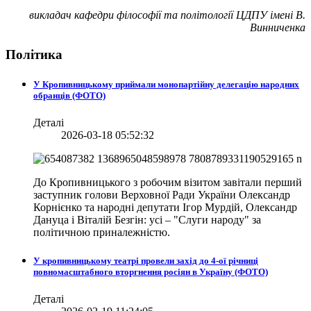
викладач кафедри філософії та політології ЦДПУ імені В.
Винниченка
Політика
У Кропивницькому приймали монопартійну делегацію народних
обранців (ФОТО)
Деталі
2026-03-18 05:52:32
До Кропивницького з робочим візитом завітали перший
заступник голови Верховної Ради України Олександр
Корнієнко та народні депутати Ігор Мурдій, Олександр
Дануца і Віталій Безгін: усі – "Слуги народу" за
політичною приналежністю.
У кропивницькому театрі провели захід до 4-ої річниці
повномасштабного вторгнення росіян в Україну (ФОТО)
Деталі