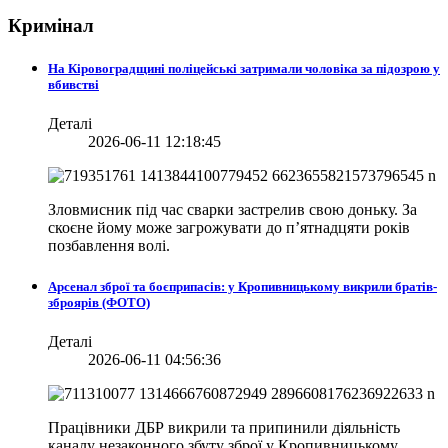
Кримінал
На Кіровоградщині поліцейські затримали чоловіка за підозрою у
вбивстві
Деталі
2026-06-11 12:18:45
Зловмисник під час сварки застрелив свою доньку. За
скоєне йому може загрожувати до п’ятнадцяти років
позбавлення волі.
Арсенал зброї та боєприпасів: у Кропивницькому викрили братів-
зброярів (ФОТО)
Деталі
2026-06-11 04:56:36
Працівники ДБР викрили та припинили діяльність
каналу незаконного збуту зброї у Кропивницькому.