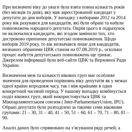
При визначені віку до уваги була взята повна кількість років
(без місяців та днів), яку мав зареєстрований кандидат у
депутати до дня виборів. У випадку з виборами 2012 та 2014
року вік рахувався для кандидатів, які були обрані та набули
повноважень народного депутата. Окрім цього в підрахунок
не включалися кандидати, які згодом замінили тих, хто
достроково припинив депутатські повноваження. Щодо
виборів 2019 року, то вік визначався лише для кандидатів,
визнаних обраними ЦВК станом на 07.08.2019 р., оскільки
процес набуття депутатських повноважень ще триває.
Джерелом інформації були веб-сайти ЦВК та Верховної Ради
України.
Визначення меж та кількості вікових груп має особливе
значення для проведення порівнянь віку депутатів як у межах
одної країни впродовж часу, так і між країнами в один
конкретний часовий період. У нашому випадку комбінується
поділ вікових груп, який використовується ЦВК та
Міжпарламентським союзом ( Inter-ParliamentaryUnion, IPU).
Обрані депутати були розподілені за такими семи віковими
групами: 21 – 30, 31 – 40, 41 – 50, 51 – 60, 61 – 70, 71 – 80, 81 –
90.
Аналіз даних було спрямовано на з’ясування ряду речей, а