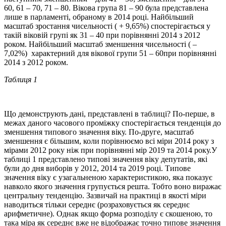
60, 61 – 70, 71 – 80. Вікова група 81 – 90 була представлена
лише в парламенті, обраному в 2014 році. Найбільший
масштаб зростання чисельності ( + 9,65%) спостерігається у
такій віковій групі як 31 – 40 при порівнянні 2014 з 2012
роком. Найбільший масштаб зменшення чисельності ( –
7,02%) характерний для вікової групи 51 – 60при порівнянні
2014 з 2012 роком.
Таблиця 1
Що демонструють дані, представлені в таблиці? По-перше, в
межах даного часового проміжку спостерігається тенденція до
зменшення типового значення віку. По-друге, масштаб
зменшення є більшим, коли порівнюємо всі міри 2014 року з
мірами 2012 року ніж при порівнянні мір 2019 та 2014 року.У
таблиці 1 представлено типові значення віку депутатів, які
були до дня виборів у 2012, 2014 та 2019 році. Типове
значення віку є узагальненою характеристикою, яка показує
навколо якого значення групується решта. Тобто воно виражає
центральну тенденцію. Зазвичай на практиці в якості міри
наводиться тільки середнє (розраховується як середнє
арифметичне). Однак якщо форма розподілу є скошеною, то
така міра як середнє вже не відображає точно типове значення