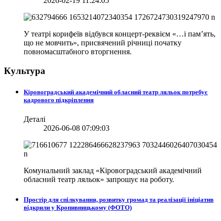
2026-02-19 11:24:05
У театрі корифеїв відбувся концерт-реквієм «…і пам’ять,
що не мовчить», присвячений річниці початку
повномасштабного вторгнення.
Культура
Кіровоградський академічний обласний театр ляльок потребує
кадрового підкріплення
Деталі
2026-06-08 07:09:03
Комунальний заклад «Кіровоградський академічний
обласний театр ляльок» запрошує на роботу.
Простір для спілкування, розвитку громад та реалізації ініціатив
відкрили у Кропивницькому (ФОТО)