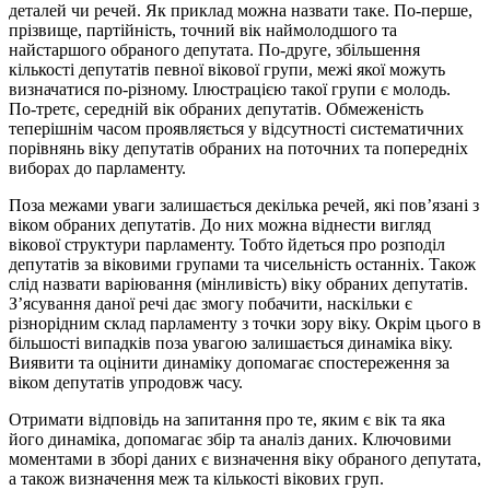
деталей чи речей. Як приклад можна назвати таке. По-перше,
прізвище, партійність, точний вік наймолодшого та
найстаршого обраного депутата. По-друге, збільшення
кількості депутатів певної вікової групи, межі якої можуть
визначатися по-різному. Ілюстрацією такої групи є молодь.
По-третє, середній вік обраних депутатів. Обмеженість
теперішнім часом проявляється у відсутності систематичних
порівнянь віку депутатів обраних на поточних та попередніх
виборах до парламенту.
Поза межами уваги залишається декілька речей, які пов’язані з
віком обраних депутатів. До них можна віднести вигляд
вікової структури парламенту. Тобто йдеться про розподіл
депутатів за віковими групами та чисельність останніх. Також
слід назвати варіювання (мінливість) віку обраних депутатів.
З’ясування даної речі дає змогу побачити, наскільки є
різнорідним склад парламенту з точки зору віку. Окрім цього в
більшості випадків поза увагою залишається динаміка віку.
Виявити та оцінити динаміку допомагає спостереження за
віком депутатів упродовж часу.
Отримати відповідь на запитання про те, яким є вік та яка
його динаміка, допомагає збір та аналіз даних. Ключовими
моментами в зборі даних є визначення віку обраного депутата,
а також визначення меж та кількості вікових груп.