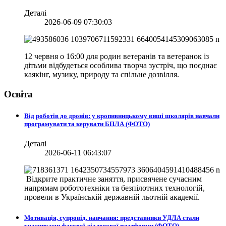
Деталі
2026-06-09 07:30:03
12 червня о 16:00 для родин ветеранів та ветеранок із
дітьми відбудеться особлива творча зустріч, що поєднає
каякінг, музику, природу та спільне дозвілля.
Освіта
Від роботів до дронів: у кропивницькому виші школярів навчали
програмувати та керувати БПЛА (ФОТО)
Деталі
2026-06-11 06:43:07
Відкрите практичне заняття, присвячене сучасним
напрямам робототехніки та безпілотних технологій,
провели в
Українській державній льотній академії.
Мотивація, супровід, навчання: представники УДЛА стали
учасниками фахової діалогової платформи (ФОТО)