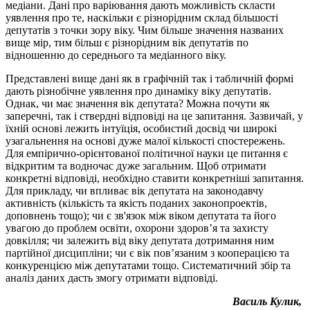
медіани. Дані про варіювання дають можливість скласти
уявлення про те, наскільки є різнорідним склад більшості
депутатів з точки зору віку. Чим більше значення названих
вище мір, тим більш є різнорідним вік депутатів по
відношенню до середнього та медіанного віку.
Представлені вище дані як в графічній так і табличній формі
дають різнобічне уявлення про динаміку віку депутатів.
Однак, чи має значення вік депутата? Можна почути як
заперечні, так і ствердні відповіді на це запитання. Зазвичай, у
їхній основі лежить інтуїція, особистий досвід чи широкі
узагальнення на основі дуже малої кількості спостережень.
Для емпірично-орієнтованої політичної науки це питання є
відкритим та водночас дуже загальним. Щоб отримати
конкретні відповіді, необхідно ставити конкретніші запитання.
Для прикладу, чи впливає вік депутата на законодавчу
активність (кількість та якість поданих законопроектів,
доповнень тощо); чи є зв'язок між віком депутата та його
увагою до проблем освіти, охорони здоров’я та захисту
довкілля; чи залежить від віку депутата дотримання ним
партійної дисципліни; чи є вік пов’язаним з кооперацією та
конкуренцією між депутатами тощо. Систематичний збір та
аналіз даних дасть змогу отримати відповіді.
Василь Кулик,