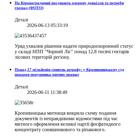
На Кіровоградщині поєднають охорону довкілля та потреби
громад (ФОТО)
Деталі
2026-06-13 05:33:19
Уряд ухвалив рішення надати природоохоронний статус
у складі НПП "Чорний Ліс" понад 12,8 тисячі гектарів
лісових територій регіону.
Понад 27 мільйонів гривень штрафу: у Кропивницькому суд
покарав порушника митних правил
Деталі
2026-06-11 11:38:49
Кропивницька митниця викрила схему подання
документів із неправдивими відомостями під час
митного оформлення великої партії фосфатидного
концентрату соняшникового та ріпакового.