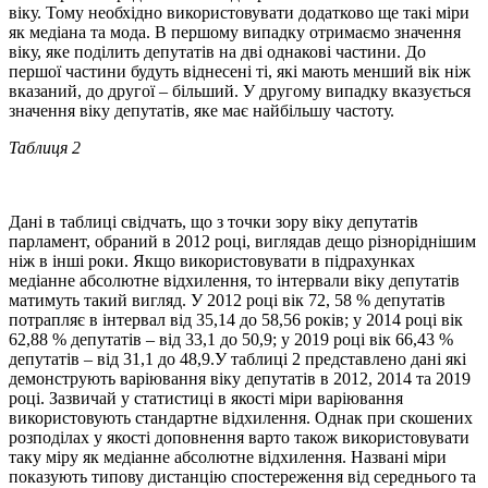
віку. Тому необхідно використовувати додатково ще такі міри
як медіана та мода. В першому випадку отримаємо значення
віку, яке поділить депутатів на дві однакові частини. До
першої частини будуть віднесені ті, які мають менший вік ніж
вказаний, до другої – більший. У другому випадку вказується
значення віку депутатів, яке має найбільшу частоту.
Таблиця 2
Дані в таблиці свідчать, що з точки зору віку депутатів
парламент, обраний в 2012 році, виглядав дещо різноріднішим
ніж в інші роки. Якщо використовувати в підрахунках
медіанне абсолютне відхилення, то інтервали віку депутатів
матимуть такий вигляд. У 2012 році вік 72, 58 % депутатів
потрапляє в інтервал від 35,14 до 58,56 років; у 2014 році вік
62,88 % депутатів – від 33,1 до 50,9; у 2019 році вік 66,43 %
депутатів – від 31,1 до 48,9.У таблиці 2 представлено дані які
демонструють варіювання віку депутатів в 2012, 2014 та 2019
році. Зазвичай у статистиці в якості міри варіювання
використовують стандартне відхилення. Однак при скошених
розподілах у якості доповнення варто також використовувати
таку міру як медіанне абсолютне відхилення. Названі міри
показують типову дистанцію спостереження від середнього та