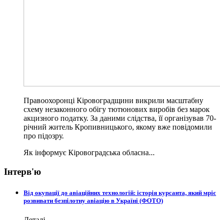
Правоохоронці Кіровоградщини викрили масштабну
схему незаконного обігу тютюнових виробів без марок
акцизного податку. За даними слідства, її організував 70-
річний житель Кропивницького, якому вже повідомили
про підозру.
Як інформує Кіровоградська обласна...
Інтерв'ю
Від окупації до авіаційних технологій: історія курсанта, який мріє
розвивати безпілотну авіацію в Україні (ФОТО)
Деталі