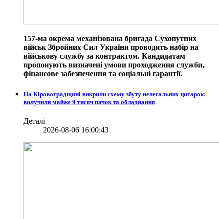
157-ма окрема механізована бригада Сухопутних
військ Збройних Сил України проводить набір на
військову службу за контрактом. Кандидатам
пропонують визначені умови проходження служби,
фінансове забезпечення та соціальні гарантії.
На Кіровоградщині викрили схему збуту нелегальних цигарок:
вилучили майже 9 тисяч пачок та обладнання
Деталі
2026-08-06 16:00:43