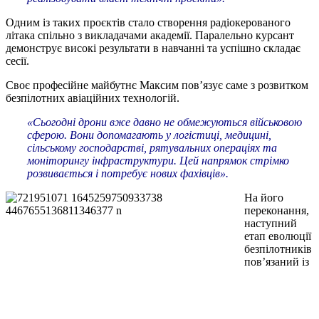
Одним із таких проєктів стало створення радіокерованого
літака спільно з викладачами академії. Паралельно курсант
демонструє високі результати в навчанні та успішно складає
сесії.
Своє професійне майбутнє Максим пов’язує саме з розвитком
безпілотних авіаційних технологій.
«Сьогодні дрони вже давно не обмежуються військовою
сферою. Вони допомагають у логістиці, медицині,
сільському господарстві, рятувальних операціях та
моніторингу інфраструктури. Цей напрямок стрімко
розвивається і потребує нових фахівців».
На його
переконання,
наступний
етап еволюції
безпілотників
пов’язаний із