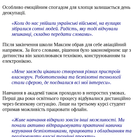
Особливо емоційним спогадом для хлопця залишається день
деокупації.
«Коли до нас увійшли українські військові, на вулицях
зібралися сотні людей. Радість, яку тоді відчували
мешканці, складно передати словами».
Після закінчення школи Максим обрав для себе авіаційний
напрямок. За його словами, рішення було закономірним: ще з
дитинства він захоплювався технікою, конструюванням та
електронікою.
«Мене завжди цікавило створення різних пристроїв
власноруч. Робототехніка та безпілотні технології
стали сферою, де поєдналися всі мої інтереси».
Навчання в академії також проходило в непростих умовах.
Перші два роки освітнього процесу відбувалися дистанційно
через безпекову ситуацію. Лише на третьому курсі студент
отримав можливість працювати офлайн.
«Живе навчання відкрило зовсім інші можливості. Ми
почали активно відпрацьовувати практичні навички
керування безпілотниками, працювати з обладнанням та
реалізовувати власні технічні проєкти».