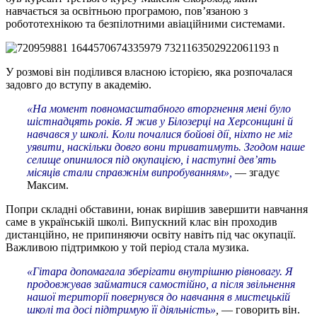
навчається за освітньою програмою, пов’язаною з
робототехнікою та безпілотними авіаційними системами.
У розмові він поділився власною історією, яка розпочалася
задовго до вступу в академію.
«На момент повномасштабного вторгнення мені було
шістнадцять років. Я жив у Білозерці на Херсонщині й
навчався у школі. Коли почалися бойові дії, ніхто не міг
уявити, наскільки довго вони триватимуть. Згодом наше
селище опинилося під окупацією, і наступні дев’ять
місяців стали справжнім випробуванням»,
— згадує
Максим.
Попри складні обставини, юнак вирішив завершити навчання
саме в українській школі. Випускний клас він проходив
дистанційно, не припиняючи освіту навіть під час окупації.
Важливою підтримкою у той період стала музика.
«Гітара допомагала зберігати внутрішню рівновагу. Я
продовжував займатися самостійно, а після звільнення
нашої території повернувся до навчання в мистецькій
школі та досі підтримую її діяльність»
,
— говорить він.