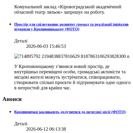
Комунальний заклад «Кіровоградський академічний
обласний театр ляльок» запрошує на роботу.
Простір для спілкування, розвитку громад та реалізації ініціатив
відкрили у Кропивницькому (ФОТО)
Деталі
2026-06-03 15:46:53
У Кропивницькому з’явився новий простір, де
внутрішньо переміщені особи, громадські активісти та
місцеві жителі можуть зустрічатися, співпрацювати,
створювати спільні проєкти й підтримувати одне одного
в непростий для країни час.
Анонси
Кропивничан закликають долучитися до почесної місії (ФОТО)
Деталі
2026-06-12 06:13:38