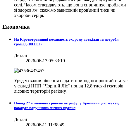
солі. Часом стверджують, що вона спричиняє проблеми
зі здоров'ям, скажімо зависокий кров'яний тиск чи
хвороби серця.
Економіка
На Кіровоградщині поєднають охорону довкілля та потреби
громад (ФОТО)
Деталі
2026-06-13 05:33:19
Уряд ухвалив рішення надати природоохоронний статус
у складі НПП "Чорний Ліс" понад 12,8 тисячі гектарів
лісових територій регіону.
Понад 27 мільйонів гривень штрафу: у Кропивницькому суд
покарав порушника митних правил
Деталі
2026-06-11 11:38:49