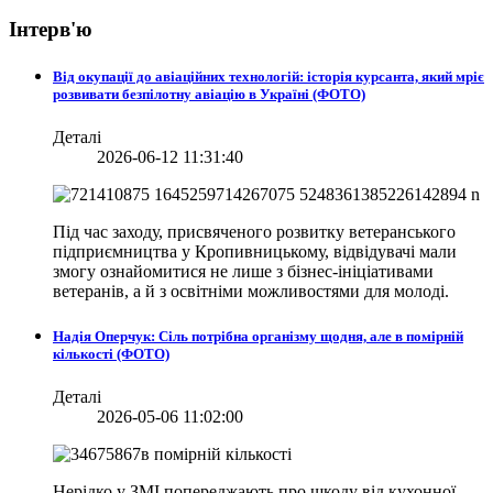
Інтерв'ю
Від окупації до авіаційних технологій: історія курсанта, який мріє
розвивати безпілотну авіацію в Україні (ФОТО)
Деталі
2026-06-12 11:31:40
Під час заходу, присвяченого розвитку ветеранського
підприємництва у Кропивницькому, відвідувачі мали
змогу ознайомитися не лише з бізнес-ініціативами
ветеранів, а й з освітніми можливостями для молоді.
Надія Оперчук: Сіль потрібна організму щодня, але в помірній
кількості (ФОТО)
Деталі
2026-05-06 11:02:00
Нерідко у ЗМІ попереджають про шкоду від кухонної