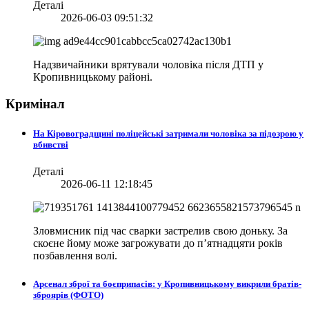
Деталі
2026-06-03 09:51:32
Надзвичайники врятували чоловіка після ДТП у
Кропивницькому районі.
Кримінал
На Кіровоградщині поліцейські затримали чоловіка за підозрою у
вбивстві
Деталі
2026-06-11 12:18:45
Зловмисник під час сварки застрелив свою доньку. За
скоєне йому може загрожувати до п’ятнадцяти років
позбавлення волі.
Арсенал зброї та боєприпасів: у Кропивницькому викрили братів-
зброярів (ФОТО)