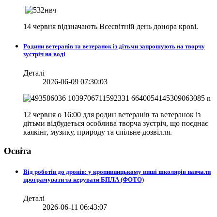
14 червня відзначають Всесвітній день донора крові.
Родини ветеранів та ветеранок із дітьми запрошують на творчу
зустріч на воді
Деталі
2026-06-09 07:30:03
12 червня о 16:00 для родин ветеранів та ветеранок із
дітьми відбудеться особлива творча зустріч, що поєднає
каякінг, музику, природу та спільне дозвілля.
Освіта
Від роботів до дронів: у кропивницькому виші школярів навчали
програмувати та керувати БПЛА (ФОТО)
Деталі
2026-06-11 06:43:07