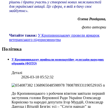
рішень і брати участь у створенні нових можливостей
для української авіації. Це сфера, в якій я бачу своє
майбутнє».
Олена Роміцина,
фото авторки
Читайте також:
У Кропивницькому провели ярмарок
ветеранського підприємництва
Політика
У Кропивницькому приймали монопартійну делегацію народних
обранців (ФОТО)
Деталі
2026-03-18 05:52:32
До Кропивницького з робочим візитом завітали перший
заступник голови Верховної Ради України Олександр
Корнієнко та народні депутати Ігор Мурдій, Олександр
Дануца і Віталій Безгін: усі – "Слуги народу" за