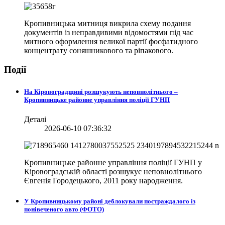
Кропивницька митниця викрила схему подання
документів із неправдивими відомостями під час
митного оформлення великої партії фосфатидного
концентрату соняшникового та ріпакового.
Події
На Кіровоградщині розшукують неповнолітнього –
Кропивницьке районне управління поліції ГУНП
Деталі
2026-06-10 07:36:32
Кропивницьке районне управління поліції ГУНП у
Кіровоградській області розшукує неповнолітнього
Євгенія Городецького, 2011 року народження.
У Кропивницькому районі деблокували постраждалого із
понівеченого авто (ФОТО)