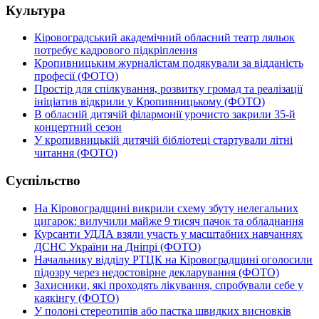
Культура
Кіровоградський академічний обласний театр ляльок
потребує кадрового підкріплення
Кропивницьким журналістам подякували за відданість
професії (ФОТО)
Простір для спілкування, розвитку громад та реалізації
ініціатив відкрили у Кропивницькому (ФОТО)
В обласній дитячій філармонії урочисто закрили 35-й
концертний сезон
У кропивницькій дитячій бібліотеці стартували літні
читання (ФОТО)
Суспільство
На Кіровоградщині викрили схему збуту нелегальних
цигарок: вилучили майже 9 тисяч пачок та обладнання
Курсанти УДЛА взяли участь у масштабних навчаннях
ДСНС України на Дніпрі (ФОТО)
Начальнику відділу РТЦК на Кіровоградщині оголосили
підозру через недостовірне декларування (ФОТО)
Захисники, які проходять лікування, спробували себе у
каякінгу (ФОТО)
У полоні стереотипів або пастка швидких висновків