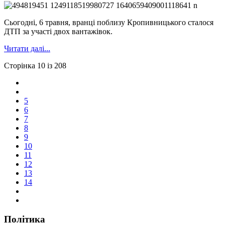
Сьогодні, 6 травня, вранці поблизу Кропивницького сталося
ДТП за участі двох вантажівок.
Читати далі...
Сторінка 10 із 208
5
6
7
8
9
10
11
12
13
14
Політика