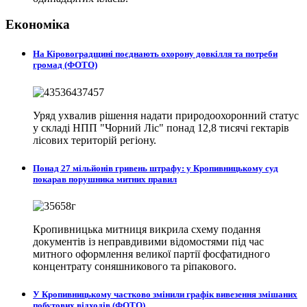
Економіка
На Кіровоградщині поєднають охорону довкілля та потреби
громад (ФОТО)
Уряд ухвалив рішення надати природоохоронний статус
у складі НПП "Чорний Ліс" понад 12,8 тисячі гектарів
лісових територій регіону.
Понад 27 мільйонів гривень штрафу: у Кропивницькому суд
покарав порушника митних правил
Кропивницька митниця викрила схему подання
документів із неправдивими відомостями під час
митного оформлення великої партії фосфатидного
концентрату соняшникового та ріпакового.
У Кропивницькому частково змінили графік вивезення змішаних
побутових відходів (ФОТО)