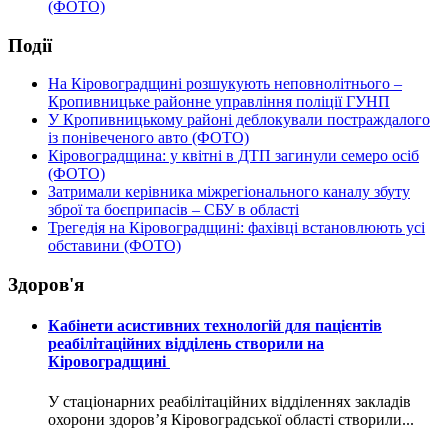
(ФОТО)
Події
На Кіровоградщині розшукують неповнолітнього –
Кропивницьке районне управління поліції ГУНП
У Кропивницькому районі деблокували постраждалого
із понівеченого авто (ФОТО)
Кіровоградщина: у квітні в ДТП загинули семеро осіб
(ФОТО)
Затримали керівника міжрегіонального каналу збуту
зброї та боєприпасів – СБУ в області
Трегедія на Кіровоградщині: фахівці встановлюють усі
обставини (ФОТО)
Здоров'я
Кабінети асистивних технологій для пацієнтів
реабілітаційних відділень створили на
Кіровоградщині
У стаціонарних реабілітаційних відділеннях закладів
охорони здоров’я Кіровоградської області створили...