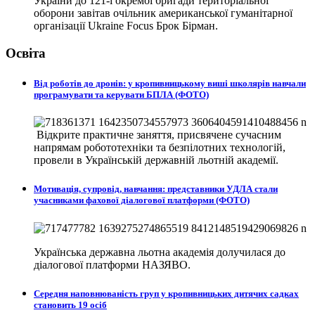
України до 121-ї окремої бригади територіальної
оборони завітав очільник американської гуманітарної
організації Ukraine Focus Брок Бірман.
Освіта
Від роботів до дронів: у кропивницькому виші школярів навчали
програмувати та керувати БПЛА (ФОТО)
Відкрите практичне заняття, присвячене сучасним
напрямам робототехніки та безпілотних технологій,
провели в
Українській державній льотній академії.
Мотивація, супровід, навчання: представники УДЛА стали
учасниками фахової діалогової платформи (ФОТО)
Українська державна льотна академія долучилася до
діалогової платформи НАЗЯВО.
Середня наповнюваність груп у кропивницьких дитячих садках
становить 19 осіб