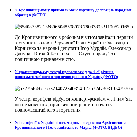
У Кропивницькому приймали монопартійну делегацію народних
обранців (ФОТО)
До Кропивницького з робочим візитом завітали перший
заступник голови Верховної Ради України Олександр
Корнієнко та народні депутати Ігор Мурдій, Олександр
Дануца і Віталій Безгін: усі – "Слуги народу" за
політичною приналежністю.
У кропивницькому театрі провели захід до 4-ої річниці
повномасштабного вторгнення росіян в Україну (ФОТО)
У театрі корифеїв відбувся концерт-реквієм «…і пам’ять,
що не мовчить», присвячений річниці початку
повномасштабного вторгнення.
Усі конфесії в Україні діють мирно, – звернення Архієпископа
Кропивницького і Голованівського Марка (ФОТО, ВІДЕО)