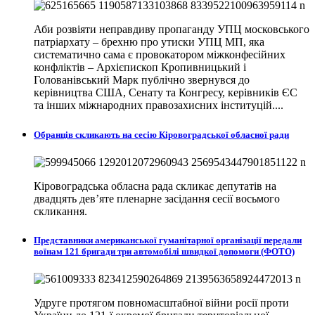
Аби розвіяти неправдиву пропаганду УПЦ московського
патріархату – брехню про утиски УПЦ МП, яка
систематично сама є провокатором міжконфесійних
конфліктів – Архієпископ Кропивницький і
Голованівський Марк публічно звернувся до
керівництва США, Сенату та Конгресу, керівників ЄС
та інших міжнародних правозахисних інституцій....
Обранців скликають на сесію Кіровоградської обласної ради
Кіровоградська обласна рада скликає депутатів на
двадцять дев’яте пленарне засідання сесії восьмого
скликання.
Представники американської гуманітарної організації передали
воїнам 121 бригади три автомобілі швидкої допомоги (ФОТО)
Удруге протягом повномасштабної війни росії проти