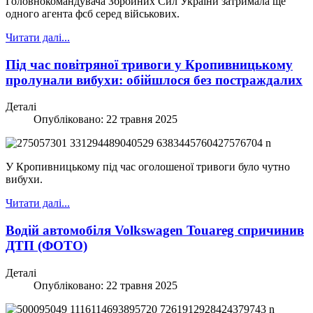
Головнокомандувача Збройних Сил України затримала ще
одного агента фсб серед військових.
Читати далі...
Під час повітряної тривоги у Кропивницькому
пролунали вибухи: обійшлося без постраждалих
Деталі
Опубліковано: 22 травня 2025
У Кропивницькому під час оголошеної тривоги було чутно
вибухи.
Читати далі...
Водій автомобіля Volkswagen Touareg спричинив
ДТП (ФОТО)
Деталі
Опубліковано: 22 травня 2025