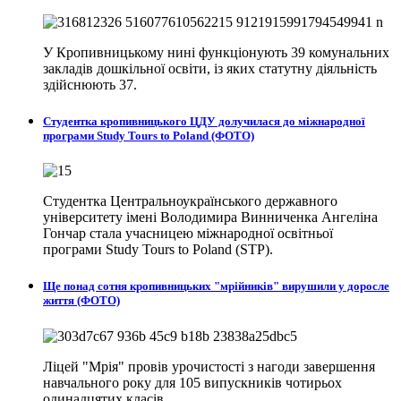
У Кропивницькому нині функціонують 39 комунальних
закладів дошкільної освіти, із яких статутну діяльність
здійснюють 37.
Студентка кропивницького ЦДУ долучилася до міжнародної
програми Study Tours to Poland (ФОТО)
Студентка Центральноукраїнського державного
університету імені Володимира Винниченка Ангеліна
Гончар стала учасницею міжнародної освітньої
програми Study Tours to Poland (STP).
Ще понад сотня кропивницьких "мрійників" вирушили у доросле
життя (ФОТО)
Ліцей "Мрія" провів урочистості з нагоди завершення
навчального року для 105 випускників чотирьох
одинадцятих класів.