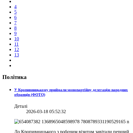
4
5
6
7
8
9
10
11
12
13
Політика
У Кропивницькому приймали монопартійну делегацію народних
обранців (ФОТО)
Деталі
2026-03-18 05:52:32
До Кропивницького з робочим візитом завітали перший