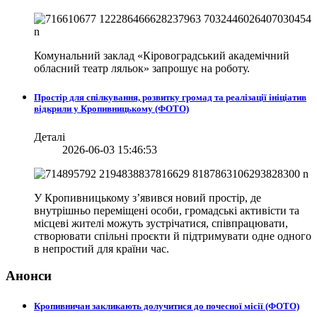
Комунальний заклад «Кіровоградський академічний
обласний театр ляльок» запрошує на роботу.
Простір для спілкування, розвитку громад та реалізації ініціатив
відкрили у Кропивницькому (ФОТО)
Деталі
2026-06-03 15:46:53
У Кропивницькому з’явився новий простір, де
внутрішньо переміщені особи, громадські активісти та
місцеві жителі можуть зустрічатися, співпрацювати,
створювати спільні проєкти й підтримувати одне одного
в непростий для країни час.
Анонси
Кропивничан закликають долучитися до почесної місії (ФОТО)