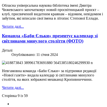
Обласна універсальна наукова бібліотека імені Дмитра
Чижевського започатковує новий просвітницький проєкт –
клуб, присвячений видатним краянам – відомим, невідомим і
забутим, які вписали свої імена в літопис Степової Еллади.
Читати далі...
Команда «Баби Єльки» презентує календар зі
світлинами минулого століття (ФОТО)
Деталі
Опубліковано: 11 січня 2024
Невгамовна команда «Баби Єльки» за підтримки редакції
«Нової газети» видала календар зі світлинами минулого
століття, на яких зображені мешканці Кропивниччини.
Читати далі...
Сторінка 9 із 59