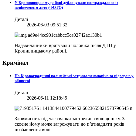
У Кропивницькому районі деблокували постраждалого із
понівеченого авто (ФОТО)
Деталі
2026-06-03 09:51:32
Надзвичайники врятували чоловіка після ДТП у
Кропивницькому районі.
Кримінал
На Кіровоградщині поліцейські затримали чоловіка за підозрою у
вбивстві
Деталі
2026-06-11 12:18:45
Зловмисник під час сварки застрелив свою доньку. За
скоєне йому може загрожувати до п’ятнадцяти років
позбавлення волі.