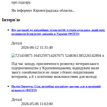
про підозру.
Як інформує Кіровоградська обласна...
Інтерв'ю
Від окупації до авіаційних технологій: історія курсанта, який мріє
розвивати безпілотну авіацію в Україні (ФОТО)
Деталі
2026-06-12 11:31:40
Під час заходу, присвяченого розвитку ветеранського
підприємництва у Кропивницькому, відвідувачі мали
змогу ознайомитися не лише з бізнес-ініціативами
ветеранів, а й з освітніми можливостями для молоді.
Надія Оперчук: Сіль потрібна організму щодня, але в помірній
кількості (ФОТО)
Деталі
2026-05-06 11:02:00