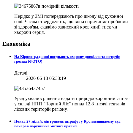
Нерідко у ЗМІ попереджають про шкоду від кухонної
солі. Часом стверджують, що вона спричиняє проблеми
зі здоров'ям, скажімо зависокий кров'яний тиск чи
хвороби серця.
Економіка
На Кіровоградщині поєднають охорону довкілля та потреби
громад (ФОТО)
Деталі
2026-06-13 05:33:19
Уряд ухвалив рішення надати природоохоронний статус
у складі НПП "Чорний Ліс" понад 12,8 тисячі гектарів
лісових територій регіону.
Понад 27 мільйонів гривень штрафу: у Кропивницькому суд
покарав порушника митних правил