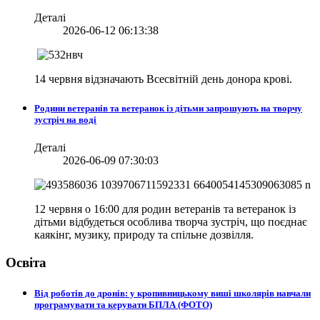
Деталі
2026-06-12 06:13:38
14 червня відзначають Всесвітній день донора крові.
Родини ветеранів та ветеранок із дітьми запрошують на творчу
зустріч на воді
Деталі
2026-06-09 07:30:03
12 червня о 16:00 для родин ветеранів та ветеранок із
дітьми відбудеться особлива творча зустріч, що поєднає
каякінг, музику, природу та спільне дозвілля.
Освіта
Від роботів до дронів: у кропивницькому виші школярів навчали
програмувати та керувати БПЛА (ФОТО)