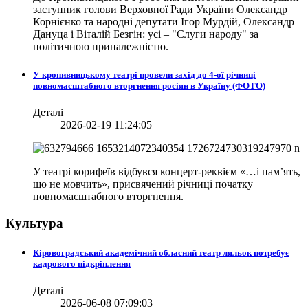
заступник голови Верховної Ради України Олександр
Корнієнко та народні депутати Ігор Мурдій, Олександр
Дануца і Віталій Безгін: усі – "Слуги народу" за
політичною приналежністю.
У кропивницькому театрі провели захід до 4-ої річниці
повномасштабного вторгнення росіян в Україну (ФОТО)
Деталі
2026-02-19 11:24:05
У театрі корифеїв відбувся концерт-реквієм «…і пам’ять,
що не мовчить», присвячений річниці початку
повномасштабного вторгнення.
Культура
Кіровоградський академічний обласний театр ляльок потребує
кадрового підкріплення
Деталі
2026-06-08 07:09:03