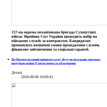
157-ма окрема механізована бригада Сухопутних
військ Збройних Сил України проводить набір на
військову службу за контрактом. Кандидатам
пропонують визначені умови проходження служби,
фінансове забезпечення та соціальні гарантії.
На Кіровоградщині викрили схему збуту нелегальних цигарок:
вилучили майже 9 тисяч пачок та обладнання
Деталі
2026-08-06 16:00:43