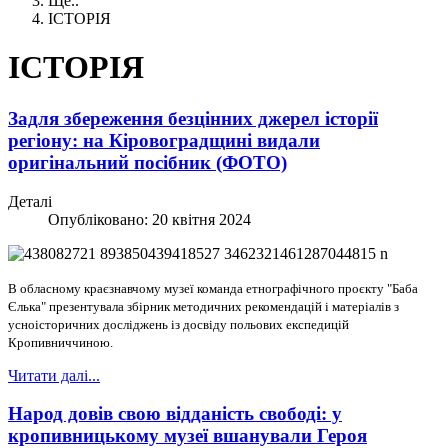
Ще..
ІСТОРІЯ
ІСТОРІЯ
Задля збереження безцінних джерел історії
регіону: на Кіровоградщині видали
оригінальний посібник (ФОТО)
Деталі
Опубліковано: 20 квітня 2024
В обласному краєзнавчому музеї команда етнографічного проєкту "Баба
Єлька" презентувала збірник методичних рекомендацій і матеріалів з
усноісторичних досліджень із досвіду польових експедицій
Кропивниччиною.
Читати далі...
Народ довів свою відданість свободі: у
кропивницькому музеї вшанували Героя