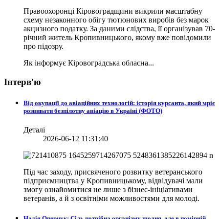
Правоохоронці Кіровоградщини викрили масштабну
схему незаконного обігу тютюнових виробів без марок
акцизного податку. За даними слідства, її організував 70-
річний житель Кропивницького, якому вже повідомили
про підозру.
Як інформує Кіровоградська обласна...
Інтерв'ю
Від окупації до авіаційних технологій: історія курсанта, який мріє
розвивати безпілотну авіацію в Україні (ФОТО)
Деталі
2026-06-12 11:31:40
Під час заходу, присвяченого розвитку ветеранського
підприємництва у Кропивницькому, відвідувачі мали
змогу ознайомитися не лише з бізнес-ініціативами
ветеранів, а й з освітніми можливостями для молоді.
Надія Оперчук: Сіль потрібна організму щодня, але в помірній