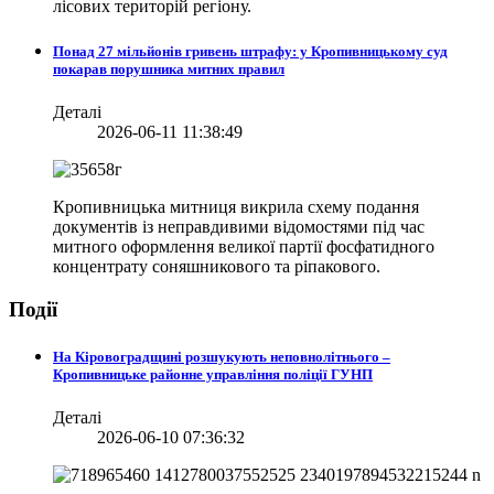
лісових територій регіону.
Понад 27 мільйонів гривень штрафу: у Кропивницькому суд
покарав порушника митних правил
Деталі
2026-06-11 11:38:49
Кропивницька митниця викрила схему подання
документів із неправдивими відомостями під час
митного оформлення великої партії фосфатидного
концентрату соняшникового та ріпакового.
Події
На Кіровоградщині розшукують неповнолітнього –
Кропивницьке районне управління поліції ГУНП
Деталі
2026-06-10 07:36:32