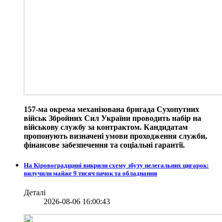
157-ма окрема механізована бригада Сухопутних
військ Збройних Сил України проводить набір на
військову службу за контрактом. Кандидатам
пропонують визначені умови проходження служби,
фінансове забезпечення та соціальні гарантії.
На Кіровоградщині викрили схему збуту нелегальних цигарок:
вилучили майже 9 тисяч пачок та обладнання
Деталі
2026-08-06 16:00:43