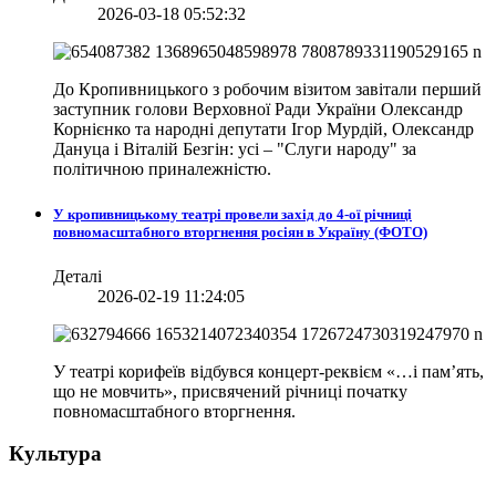
2026-03-18 05:52:32
До Кропивницького з робочим візитом завітали перший
заступник голови Верховної Ради України Олександр
Корнієнко та народні депутати Ігор Мурдій, Олександр
Дануца і Віталій Безгін: усі – "Слуги народу" за
політичною приналежністю.
У кропивницькому театрі провели захід до 4-ої річниці
повномасштабного вторгнення росіян в Україну (ФОТО)
Деталі
2026-02-19 11:24:05
У театрі корифеїв відбувся концерт-реквієм «…і пам’ять,
що не мовчить», присвячений річниці початку
повномасштабного вторгнення.
Культура