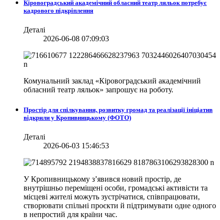
Кіровоградський академічний обласний театр ляльок потребує
кадрового підкріплення
Деталі
2026-06-08 07:09:03
Комунальний заклад «Кіровоградський академічний
обласний театр ляльок» запрошує на роботу.
Простір для спілкування, розвитку громад та реалізації ініціатив
відкрили у Кропивницькому (ФОТО)
Деталі
2026-06-03 15:46:53
У Кропивницькому з’явився новий простір, де
внутрішньо переміщені особи, громадські активісти та
місцеві жителі можуть зустрічатися, співпрацювати,
створювати спільні проєкти й підтримувати одне одного
в непростий для країни час.