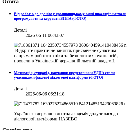
Освіта
Від роботів до дронів: у кропивницькому виші школярів навчали
програмувати та керувати БПЛА (ФОТО)
Деталі
2026-06-11 06:43:07
Відкрите практичне заняття, присвячене сучасним
напрямам робототехніки та безпілотних технологій,
провели в
Українській державній льотній академії.
Мотивація, супровід, навчання: представники УДЛА стали
учасниками фахової діалогової платформи (ФОТО)
Деталі
2026-06-06 06:31:18
Українська державна льотна академія долучилася до
діалогової платформи НАЗЯВО.