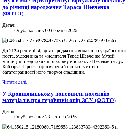
Музей мистецтв презентує віртуальну виставку
до річниці народження Тараса Шевченка
(ФОТО)
Деталі
Опубліковано: 09 березня 2026
До 212-ї річниці від дня народження видатного українського
поета, художника та мислителя Тарас Шевченко Музей
мистецтв представив віртуальну виставку «Незламний дух
Кобзаря». Проєкт присвячений постаті митця та
багатогранності його творчої спадщини.
Читати далі...
У Кропивницькому поповнили колекцію
матеріалів про героїчний опір ЗСУ (ФОТО)
Деталі
Опубліковано: 23 лютого 2026