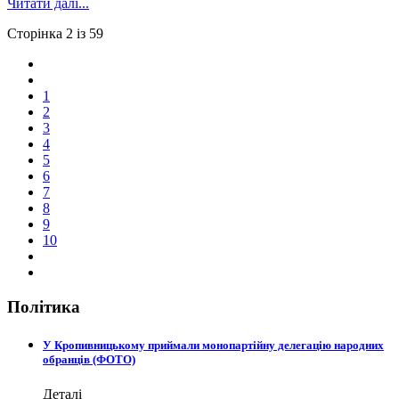
Читати далі...
Сторінка 2 із 59
1
2
3
4
5
6
7
8
9
10
Політика
У Кропивницькому приймали монопартійну делегацію народних
обранців (ФОТО)
Деталі