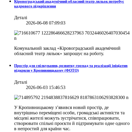
Кіровоградський академічний обласний театр ляльок потребує
кадрового підкріплення
Деталі
2026-06-08 07:09:03
Комунальний заклад «Кіровоградський академічний
обласний театр ляльок» запрошує на роботу.
Простір для спілкування, розвитку громад та реалізації ініціатив
відкрили у Кропивницькому (ФОТО)
Деталі
2026-06-03 15:46:53
У Кропивницькому з’явився новий простір, де
внутрішньо переміщені особи, громадські активісти та
місцеві жителі можуть зустрічатися, співпрацювати,
створювати спільні проєкти й підтримувати одне одного
в непростий для країни час.