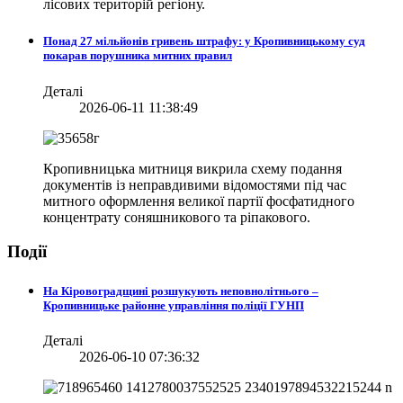
лісових територій регіону.
Понад 27 мільйонів гривень штрафу: у Кропивницькому суд
покарав порушника митних правил
Деталі
2026-06-11 11:38:49
Кропивницька митниця викрила схему подання
документів із неправдивими відомостями під час
митного оформлення великої партії фосфатидного
концентрату соняшникового та ріпакового.
Події
На Кіровоградщині розшукують неповнолітнього –
Кропивницьке районне управління поліції ГУНП
Деталі
2026-06-10 07:36:32