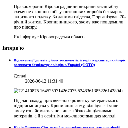
Правоохоронці Кіровоградщини викрили масштабну
схему незаконного обігу тютюнових виробів без марок
акцизного податку. За даними слідства, її організував 70-
річний житель Кропивницького, якому вже повідомили
про підозру.
Як інформує Кіровоградська обласна...
Інтерв'ю
Від окупації до авіаційних технологій: історія курсанта, який мріє
розвивати безпілотну авіацію в Україні (ФОТО)
Деталі
2026-06-12 11:31:40
Під час заходу, присвяченого розвитку ветеранського
підприємництва у Кропивницькому, відвідувачі мали
змогу ознайомитися не лише з бізнес-ініціативами
ветеранів, а й з освітніми можливостями для молоді.
Надія Оперчук: Сіль потрібна організму щодня, але в помірній