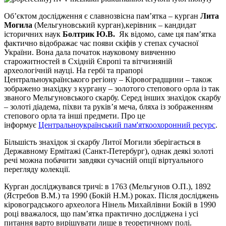
Об’єктом дослідження є славнозвісна пам’ятка – курган
Лита
Могила
(Мельгуновський курган),керівник – кандидат
історичних наук
Болтрик Ю.В.
Як відомо, саме ця пам’ятка
фактично відображає час появи скіфів у степах сучасної
України. Вона дала початок науковому вивченню
старожитностей в Східній Європі та вітчизняній
археологічній науці. На гербі та прапорі
Центральноукраїнського регіону – Кіровоградщини – також
зображено знахідку з кургану – золотого степового орла із так
званого Мельгуновського скарбу. Серед інших знахідок скарбу
– золоті діадема, піхви та руків’я меча, бляха із зображенням
степового орла та інші предмети. Про це
інформує
Центральноукраїнський пам'яткоохоронний ресурс
.
Більшість знахідок зі скарбу Литої Могили зберігається в
Державному Ермітажі (Санкт-Петербург), однак деякі золоті
речі можна побачити завдяки сучасній опції віртуального
перегляду колекції.
Курган досліджувався тричі: в 1763 (Мельгунов О.П.), 1892
(Ястребов В.М.) та 1990 (Бокій Н.М.) роках. Після досліджень
кіровоградського археолога Нінель Михайлівни Бокій в 1990
році вважалося, що пам’ятка практично досліджена і усі
питання варто вирішувати лише в теоретичному полі.