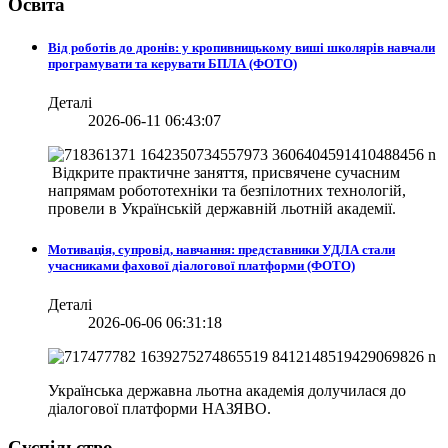
Освіта
Від роботів до дронів: у кропивницькому виші школярів навчали
програмувати та керувати БПЛА (ФОТО)
Деталі
2026-06-11 06:43:07
Відкрите практичне заняття, присвячене сучасним
напрямам робототехніки та безпілотних технологій,
провели в
Українській державній льотній академії.
Мотивація, супровід, навчання: представники УДЛА стали
учасниками фахової діалогової платформи (ФОТО)
Деталі
2026-06-06 06:31:18
Українська державна льотна академія долучилася до
діалогової платформи НАЗЯВО.
Суспільство