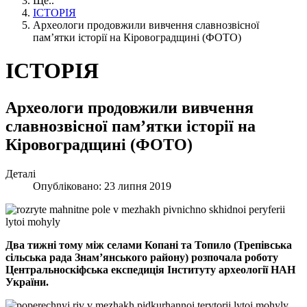
Ще..
ІСТОРІЯ
Археологи продовжили вивчення славнозвісної
пам’ятки історії на Кіровоградщині (ФОТО)
ІСТОРІЯ
Археологи продовжили вивчення
славнозвісної пам’ятки історії на
Кіровоградщині (ФОТО)
Деталі
Опубліковано: 23 липня 2019
Два тижні тому між селами Копані та Топило (Трепівська
сільська рада Знамʼянського району) розпочала роботу
Центральноскіфська експедиція Інституту археології НАН
України.