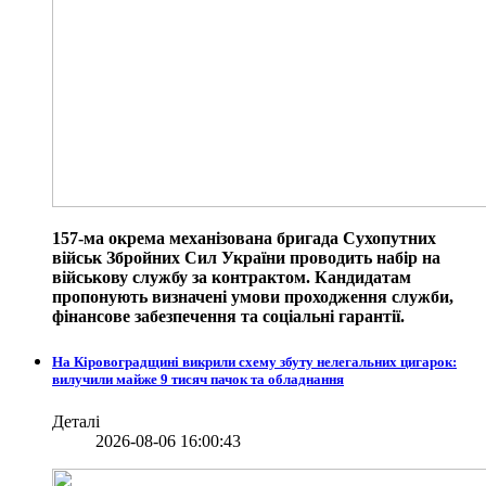
157-ма окрема механізована бригада Сухопутних
військ Збройних Сил України проводить набір на
військову службу за контрактом. Кандидатам
пропонують визначені умови проходження служби,
фінансове забезпечення та соціальні гарантії.
На Кіровоградщині викрили схему збуту нелегальних цигарок:
вилучили майже 9 тисяч пачок та обладнання
Деталі
2026-08-06 16:00:43