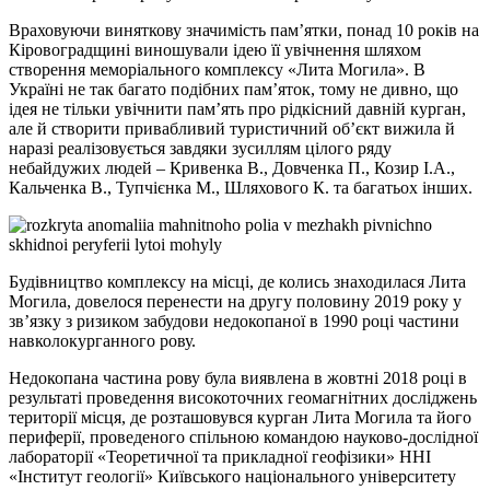
Враховуючи виняткову значимість памʼятки, понад 10 років на
Кіровоградщині виношували ідею її увічнення шляхом
створення меморіального комплексу «Лита Могила». В
Україні не так багато подібних пам’яток, тому не дивно, що
ідея не тільки увічнити пам’ять про рідкісний давній курган,
але й створити привабливий туристичний об’єкт вижила й
наразі реалізовується завдяки зусиллям цілого ряду
небайдужих людей – Кривенка В., Довченка П., Козир І.А.,
Кальченка В., Тупчієнка М., Шляхового К. та багатьох інших.
Будівництво комплексу на місці, де колись знаходилася Лита
Могила, довелося перенести на другу половину 2019 року у
зв’язку з ризиком забудови недокопаної в 1990 році частини
навколокурганного рову.
Недокопана частина рову була виявлена в жовтні 2018 році в
результаті проведення високоточних геомагнітних досліджень
території місця, де розташовувся курган Лита Могила та його
периферії, проведеного спільною командою науково-дослідної
лабораторії «Теоретичної та прикладної геофізики» ННІ
«Інститут геології» Київського національного університету