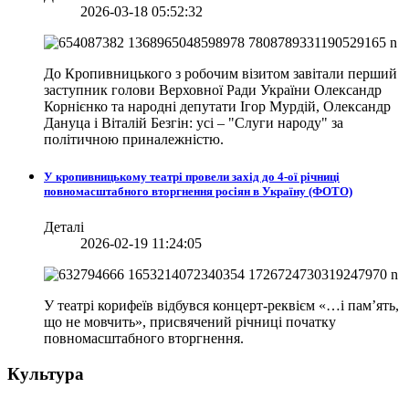
2026-03-18 05:52:32
До Кропивницького з робочим візитом завітали перший
заступник голови Верховної Ради України Олександр
Корнієнко та народні депутати Ігор Мурдій, Олександр
Дануца і Віталій Безгін: усі – "Слуги народу" за
політичною приналежністю.
У кропивницькому театрі провели захід до 4-ої річниці
повномасштабного вторгнення росіян в Україну (ФОТО)
Деталі
2026-02-19 11:24:05
У театрі корифеїв відбувся концерт-реквієм «…і пам’ять,
що не мовчить», присвячений річниці початку
повномасштабного вторгнення.
Культура