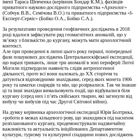
імені Тараса Шевченка (керівник Бондар К.М.), фахівців
приватного науково-дослідного підприємства «Археолог»
(Собчук В.В., Семічова В.О.) та приватного підприємства «І-
Експерт-Сервіс» (Бойко О.А., Бойко С.А.).
За результатами проведення геофізичних досліджень в 2018
році вдалося зафіксувати ряд геомагнітних аномалій, що у
зв’язку з близькістю до кургану, можуть мати археологічний
контекст.
Але при проведенні в липні цього року першої, попередньої
фази пошукових досліджень Центральноскіфської експедиції,
що наразі тривають, лише три аномалії в зоні периферії Литої
Могили підтвердили наявність слідів антропогенної
діяльності, проте всі вони належать до ХХ сторіччя та
датуються відповідними знахідками, серед яких монета 1906
року та шматки снарядів та мін, що розірвалися. Так чи інакше
ці та інші знахідки вимальовують події, що відбувалися біля
кургану (серед них і п’ять свійських тварин, які загинули від
вибуху чи вибухів під час Другої Світової війни).
На думку керівника археологічної експедиції Юрія Болтрика,
«роботи в межах кільцевого рову, що знаходився під насипом
розпланованого кургану, продемонстрували надзвичайну
важливість та актуальність ініційованих Департаментом
культури, туризму та культурної спадщини нових досліджень