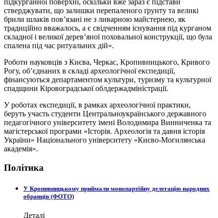
підкурганної поверхні, оскільки вже зараз є підстави
стверджувати, що залишки перепаленого ґрунту та великі
брили шлаків пов’язані не з ливарною майстернею, як
традиційно вважалось, а є свідченням існування під курганом
складної і великої дерев’яної поховальної конструкції, що була
спалена під час ритуальних дій».
Роботи науковців з Києва, Черкас, Кропивницького, Кривого
Рогу, об’єднаних в складі археологічної експедиції,
фінансуються департаментом культури, туризму та культурної
спадщини Кіровоградської облдержадміністрації.
У роботах експедиції, в рамках археологічної практики,
беруть участь студенти Центральноукраїнського державного
педагогічного університету імені Володимира Винниченка та
магістерської програми «Історія. Археологія та давня історія
України» Національного університету «Києво-Могилянська
академія».
Політика
У Кропивницькому приймали монопартійну делегацію народних
обранців (ФОТО)
Деталі