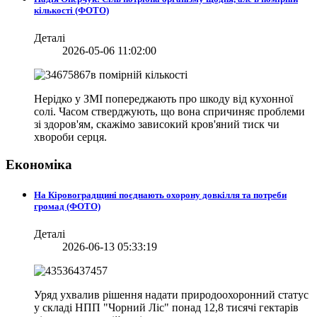
кількості (ФОТО)
Деталі
2026-05-06 11:02:00
Нерідко у ЗМІ попереджають про шкоду від кухонної
солі. Часом стверджують, що вона спричиняє проблеми
зі здоров'ям, скажімо зависокий кров'яний тиск чи
хвороби серця.
Економіка
На Кіровоградщині поєднають охорону довкілля та потреби
громад (ФОТО)
Деталі
2026-06-13 05:33:19
Уряд ухвалив рішення надати природоохоронний статус
у складі НПП "Чорний Ліс" понад 12,8 тисячі гектарів