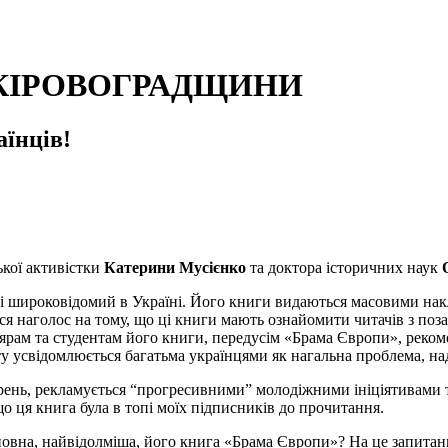
 КІРОВОГРАДЩИНИ
аїнців!
ької активістки
Катерини Мусієнко
та доктора історичних наук
і широковідомий в Україні. Його книги видаються масовими нак
ся наголос на тому, що ці книги мають ознайомити читачів з поза
рам та студентам його книги, передусім «Брама Європи», рекоме
іту усвідомлюється багатьма українцями як нагальна проблема, на
ень, рекламується “прогресивними” молодіжними ініціятивами та
що ця книга була в топі моїх підписників до прочитання.
овна, найвідолміша, його книга «Брама Європи»? На це запитанн