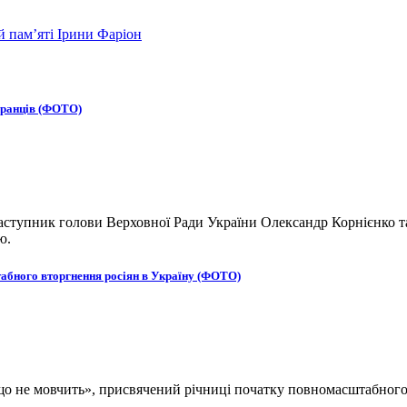
ій пам’яті Ірини Фаріон
бранців (ФОТО)
ступник голови Верховної Ради України Олександр Корнієнко та
ю.
табного вторгнення росіян в Україну (ФОТО)
, що не мовчить», присвячений річниці початку повномасштабног