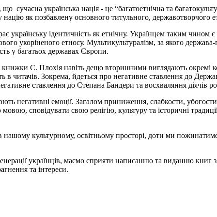
му, що сучасна українська нація - це “багатоетнічна та багатокуль
евну націю як позбавлену основного титульного, державотворчого ет
 українську ідентичність як етнічну. Українцем таким чином є не
вого укоріненого етносу. Мультикультуралізм, за якого держава-
сть у багатьох державах Європи.
й книжки С. Плохія навіть дещо вторинними виглядають окремі к
ть в читачів. Зокрема, йдеться про негативне ставлення до Держ
егативне ставлення до Степана Бандери та восхваляння діячів ро
ть негативні емоції. Загалом приниження, слабкости, убогости,
мовою, сповідувати свою релігію, культуру та історичні традиції,
в нашому культурному, освітньому просторі, доти ми пожинатим
ґенерації українців, маємо сприяти написанню та виданню книг з 
рагнення та інтереси.