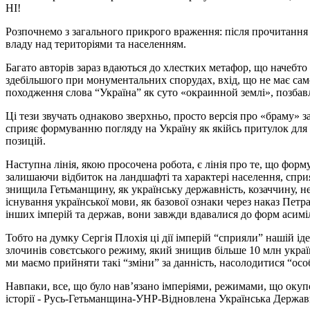
НІ!
Розпочнемо з загального прикрого враження: після прочитання к
владу над територіями та населенням.
Багато авторів зараз вдаються до хлестких метафор, що начебто 
здебільшого при монументальних спорудах, вхід, що не має сам
походження слова “Україна” як суто «окраинной землі», позбавл
Ці тези звучать однаково зверхньо, просто версія про «браму» 
сприяє формуванню погляду на Україну як якійсь притулок для б
позицій.
Наступна лінія, якою просочена робота, є лінія про те, що форм
залишаючи відбиток на ландшафті та характері населення, спр
знищила Гетьманщину, як українську державність, козаччину, не
існування української мови, як базової ознаки через наказ Пет
інших імперій та держав, вони завжди вдавалися до форм асиміля
Тобто на думку Сергія Плохія ці дії імперій “сприяли” нашій іде
злочинів совєтського режиму, який знищив більше 10 млн україн
ми маємо прийняти такі “зміни” за данність, насолодитися “ос
Навпаки, все, що було нав’язано імперіями, режимами, що окупо
історії - Русь-Гетьманщина-УНР-Відновлена Українська Державніст