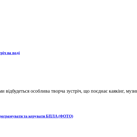
річ на воді
ьми відбудеться особлива творча зустріч, що поєднає каякінг, музи
 програмувати та керувати БПЛА (ФОТО)