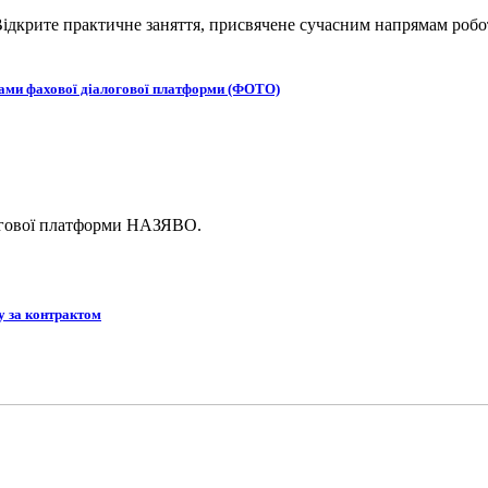
ідкрите практичне заняття, присвячене сучасним напрямам робот
ками фахової діалогової платформи (ФОТО)
логової платформи НАЗЯВО.
у за контрактом