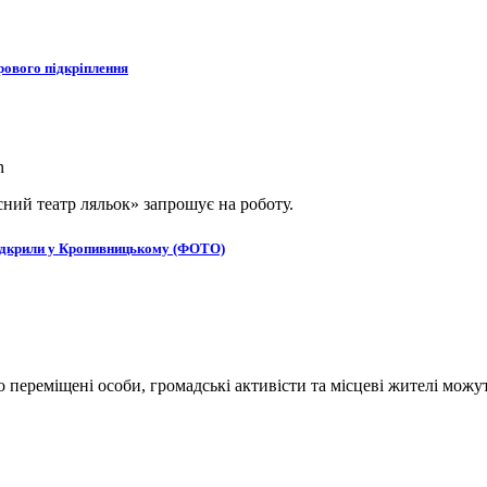
рового підкріплення
ний театр ляльок» запрошує на роботу.
в відкрили у Кропивницькому (ФОТО)
переміщені особи, громадські активісти та місцеві жителі можут