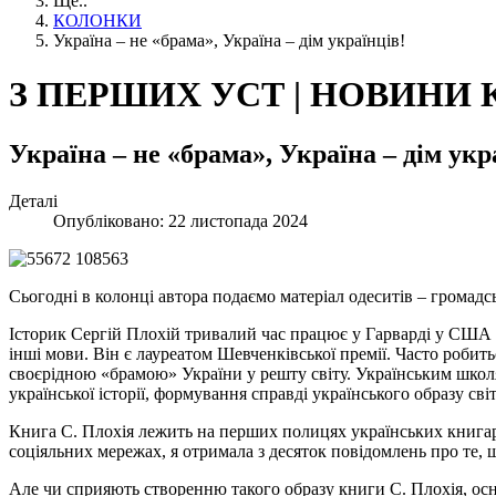
Ще..
КОЛОНКИ
Україна – не «брама», Україна – дім українців!
З ПЕРШИХ УСТ | НОВИНИ
Україна – не «брама», Україна – дім укр
Деталі
Опубліковано: 22 листопада 2024
Сьогодні в колонці автора подаємо матеріал одеситів – громадс
Історик Сергій Плохій тривалий час працює у Гарварді у США 
інші мови. Він є лауреатом Шевченківської премії. Часто робить
своєрідною «брамою» України у решту світу. Українським школя
української історії, формування справді українського образу св
Книга С. Плохія лежить на перших полицях українських книгар
соціяльних мережах, я отримала з десяток повідомлень про те, 
Але чи сприяють створенню такого образу книги С. Плохія, осн