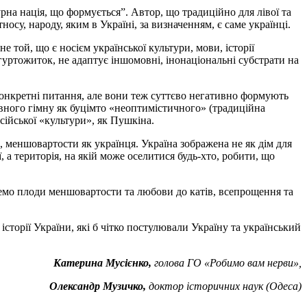
турна нація, що формується”. Автор, що традиційно для лівої та
носу, народу, яким в Україні, за визначенням, є саме українці.
 той, що є носієм української культури, мови, історії
гуртожиток, не адаптує іншомовні, інонаціональні субстрати на
онкретні питання, але вони теж суттєво негативно формують
авного гімну як буцімто «неоптимістичного» (традиційна
сійської «культури», як Пушкіна.
 меншовартости як українця. Україна зображена не як дім для
 а територія, на якій може оселитися будь-хто, робити, що
емо плоди меншовартости та любови до катів, всепрощення та
історії України, які б чітко постулювали Україну та український
Катерина Мусієнко,
голова ГО «Робимо вам нерви»,
Олександр Музичко,
доктор історичних наук (Одеса)