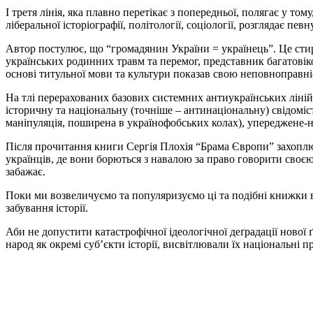
І третя лінія, яка плавно перетікає з попередньої, полягає у то
ліберальної історіографії, політології, соціології, розглядає п
Автор постулює, що “громадянин України = українець”. Це стирає
українських родинних травм та перемог, представник багатовіко
основі титульної мови та культури показав свою неповноправні
На тлі перерахованих базових системних антиукраїнських ліні
історичну та національну (точніше – антинаціональну) свідоміс
маніпуляція, поширена в українофобських колах), упереджене-н
Після прочитання книги Сергія Плохія “Брама Європи” захоплюю
українців, де вони борються з навалою за право говорити своєю 
забажає.
Поки ми возвеличуємо та популяризуємо ці та подібні книжки 
забування історії.
Аби не допустити катастрофічної ідеологічної деґрадації нової 
народ як окремі суб’єкти історії, висвітлювали їх національні п