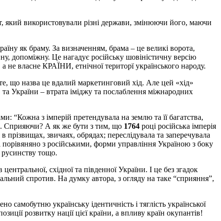
ент, який використовували різні держави, змінюючи його, маючи
аїну як браму. За визначенням, брама – це великі ворота,
нну, допоміжну. Це нагадує російську шовіністичну версію
 а не власне КРАЇНИ, етнічної територї українського народу.
те, що назва це вдалий маркетинговий хід. Але цей «хід»
в та України – втрата іміджу та послаблення міжнародних
ми: “Кожна з імперій претендувала на землю та її багатства,
. Сприяючи? А як же бути з тим, що
1764
році російська імперія
в прізвищах, звичаях, обрядах; переслідувала та заперечувала
ші порівяняно з російськими, форми управління Україною з боку
я русинству тощо.
центральної, східної та південної України. І це без згадок
альний спротив. На думку автора, з огляду на таке “сприяння”,
но самобутню українську ідентичність і тяглість української
озиції розвитку нації цієї країни, а впливу країн окупантів!