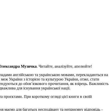
Олександра Музичка
. Читайте, аналізуйте, апелюйте!
ладами англійською та українською мовами, перекладаються на
 меж України з історією та культурою України, отже, стати
ндуються до обов’язкового прочитання, як взірець. Важливість
дважлива для існування української нації.
 проєктами. При короткому огляді цієї книги в своїй
я маємо для багатьох несподівану та неприємну відповідь –