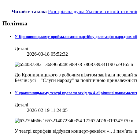
Читайте також:
Розстріляна душа України: світлій та вічн
Політика
У Кропивницькому приймали монопартійну делегацію народних о
Деталі
2026-03-18 05:52:32
До Кропивницького з робочим візитом завітали перший за
Безгін: усі – "Слуги народу" за політичною приналежніст
У кропивницькому театрі провели захід до 4-ої річниці повномасш
Деталі
2026-02-19 11:24:05
У театрі корифеїв відбувся концерт-реквієм «…і пам’ять