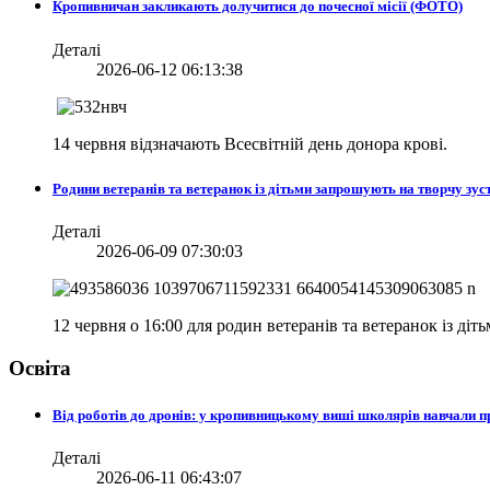
Кропивничан закликають долучитися до почесної місії (ФОТО)
Деталі
2026-06-12 06:13:38
14 червня відзначають Всесвітній день донора крові.
Родини ветеранів та ветеранок із дітьми запрошують на творчу зуст
Деталі
2026-06-09 07:30:03
12 червня о 16:00 для родин ветеранів та ветеранок із діт
Освіта
Від роботів до дронів: у кропивницькому виші школярів навчали
Деталі
2026-06-11 06:43:07