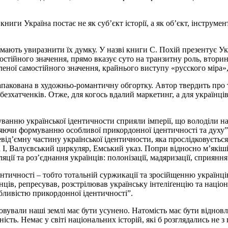
ниги Україна постає не як суб’єкт історії, а як об’єкт, інструм
мають увиразнити їх думку. У назві книги С. Похій презентує Укр
остійного значення, прямо вказує суто на транзитну роль, втори
еної самостійного значення, крайнього виступу «русского міра»,
запакована в художньо-романтичну обгортку. Автор твердить про 
езхатченків. Отже, для когось вдалий маркетинг, а для українці
уванню української ідентичности сприяли імперії, що володіли на
ияючи формуванню особливої прикордонної ідентичності та духу”
від’ємну частину української ідентичности, яка прослідковується 
ра І, Валуєвський циркуляр, Емський указ. Попри відносно м’які
ції та роз’єднання українців: полонізації, мадяризації, сприянн
нтичності – тобто тотальній суржикації та зросійщенню українців 
ців, репресував, розстрілював українську інтеліґенцію та націон
обливістю прикордонної ідентичності”.
вували наші землі має бути усунено. Натомість має бути відновле
ь. Немає у світі національних історій, які б розглядались не з п