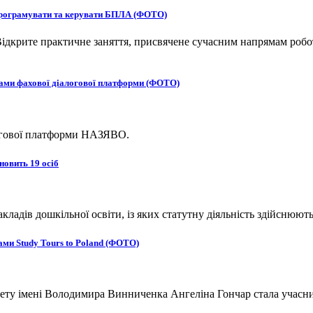
 програмувати та керувати БПЛА (ФОТО)
ідкрите практичне заняття, присвячене сучасним напрямам робот
ками фахової діалогової платформи (ФОТО)
логової платформи НАЗЯВО.
новить 19 осіб
адів дошкільної освіти, із яких статутну діяльність здійснюють
ми Study Tours to Poland (ФОТО)
ту імені Володимира Винниченка Ангеліна Гончар стала учасниц