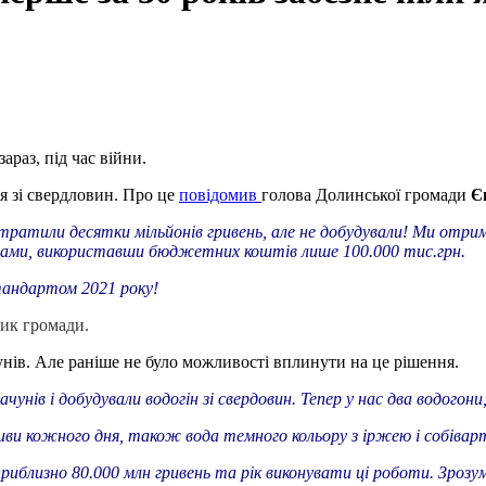
араз, під час війни.
ся зі свердловин. Про це
повідомив
голова Долинської громади
Є
витратили десятки мільйонів гривень, але не добудували! Ми отри
силами, використавши бюджетних коштів лише 100.000 тис.грн.
стандартом 2021 року!
ник громади.
нів. Але раніше не було можливості вплинути на це рішення.
чунів і добудували водогін зі свердовин. Тепер у нас два водогони
ориви кожного дня, також вода темного кольору з іржею і собівар
риблизно 80.000 млн гривень та рік виконувати ці роботи. Зрозу