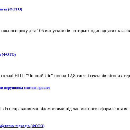
життя (ФОТО)
вчального року для 105 випускників чотирьох одинадцятих класів
ад (ФОТО)
кладі НПП "Чорний Ліс" понад 12,8 тисячі гектарів лісових тер
рав порушника митних правил
 із неправдивими відомостями під час митного оформлення вел
обутових відходів (ФОТО)