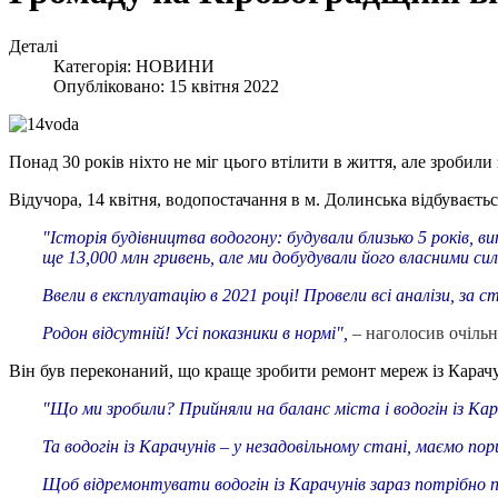
Деталі
Категорія:
НОВИНИ
Опубліковано: 15 квітня 2022
Понад 30 років ніхто не міг цього втілити в життя, але зробили з
Відучора, 14 квітня, водопостачання в м. Долинська відбуваєть
"Історія будівництва водогону: будували близько 5 років, 
ще 13,000 млн гривень, але ми добудували його власними 
Ввели в експлуатацію в 2021 році! Провели всі аналізи, за 
Родон відсутній! Усі показники в нормі",
– наголосив очіль
Він був переконаний, що краще зробити ремонт мереж із Карачу
"Що ми зробили? Прийняли на баланс міста і водогін із Кара
Та водогін із Карачунів – у незадовільному стані, маємо п
Щоб відремонтувати водогін із Карачунів зараз потрібно п