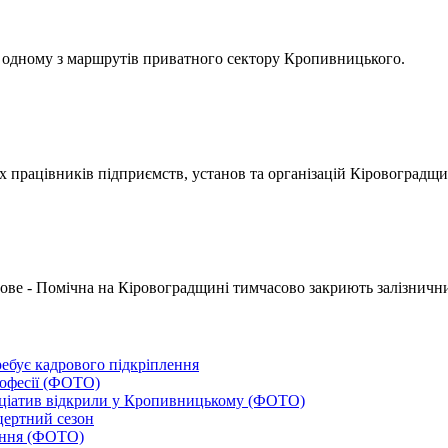
а одному з маршрутів приватного сектору Кропивницького.
х працівників підприємств, установ та організацій Кіровоградщи
ове - Помічна на Кіровоградщині тимчасово закриють залізнични
ебує кадрового підкріплення
рофесії (ФОТО)
ініціатив відкрили у Кропивницькому (ФОТО)
цертний сезон
тання (ФОТО)