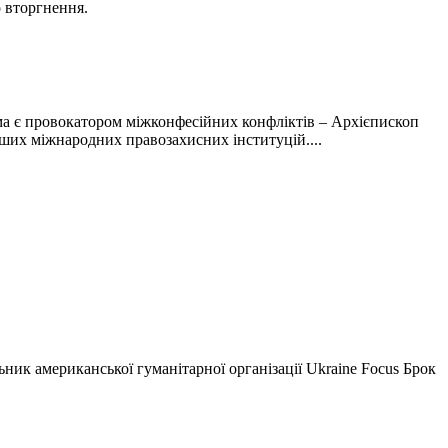
о вторгнення.
а є провокатором міжконфесійних конфліктів – Архієпископ
ших міжнародних правозахисних інституцій....
ьник американської гуманітарної організації Ukraine Focus Брок