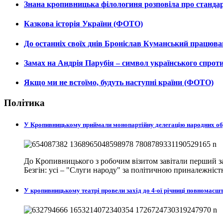
Знана кропивницька філологиня розповіла про станда
Казкова історія України (ФОТО)
До останніх своїх днів Броніслав Куманський працюв
Замах на Андрія Парубія – символ українського спро
Якщо ми не встоїмо, будуть наступні країни (ФОТО)
Політика
У Кропивницькому приймали монопартійну делегацію народних о
До Кропивницького з робочим візитом завітали перший за
Безгін: усі – "Слуги народу" за політичною приналежніст
У кропивницькому театрі провели захід до 4-ої річниці повномасш