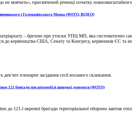
, що не мовчить», присвячений річниці початку повномасштабног
ропивницького і Голованівського Марка (ФОТО, ВІДЕО)
атріархату – брехню про утиски УПЦ МП, яка систематично сам
 до керівництва США, Сенату та Конгресу, керівників ЄС та ін
ь дев’яте пленарне засідання сесії восьмого скликання.
оїнам 121 бригади три автомобілі швидкої допомоги (ФОТО)
и до 121-ї окремої бригади територіальної оборони завітав очіл