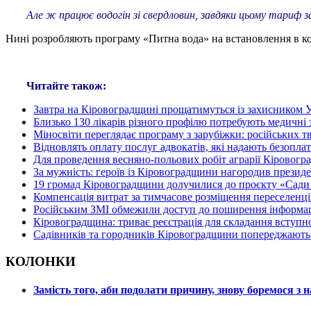
Але ж працює водогін зі свердловин, завдяки цьому тариф 
Нині розробляють програму «Питна вода» на встановлення в кож
Читайте також:
Завтра на Кіровоградщині прощатимуться із захисником 
Близько 130 лікарів різного профілю потребують медичні
Міносвіти переглядає програму з зарубіжки: російських т
Відновлять оплату послуг адвокатів, які надають безопл
Для проведення весняно-польових робіт аграрії Кіровогр
За мужність: героїв із Кіровоградщини нагородив презид
19 громад Кіровоградщини долучилися до проєкту «Сад
Компенсація витрат за тимчасове розміщення переселенц
Російським ЗМІ обмежили доступ до поширення інформац
Кіровоградщина: триває реєстрація для складання вступно
Садівників та городників Кіровоградщини попереджають
КОЛОНКИ
Замість того, аби подолати причину, знову боремося з