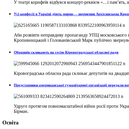
У театрі корифеїв відбувся концерт-реквієм «…і пам’ять
Усі конфесії в Україні діють мирно, – звернення Архієпископа К
Аби розвіяти неправдиву пропаганду УПЦ московського п
Кропивницький і Голованівський Марк публічно звернувся
Обранців скликають на сесію Кіровоградської обласної ради
Кіровоградська обласна рада скликає депутатів на двадцят
Представники американської гуманітарної організації передали в
Удруге протягом повномасштабної війни росії проти Україн
Бірман.
Освіта