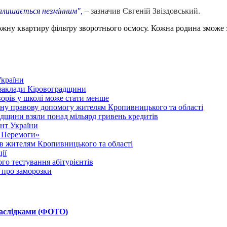
залишається незмінним", –
зазначив Євгеній Звіздовський.
ну квартиру фільтру зворотнього осмосу. Кожна родина зможе зве
України
 заклади Кіровоградщини
ворів у школі може стати менше
атну правову допомогу жителям Кропивницького та області
адщини взяли понад мільярд гривень кредитів
ент України
и Перемоги»
ів жителям Кропивницького та області
ії
го тестування абітурієнтів
 про заморозки
 наслідками (ФОТО)