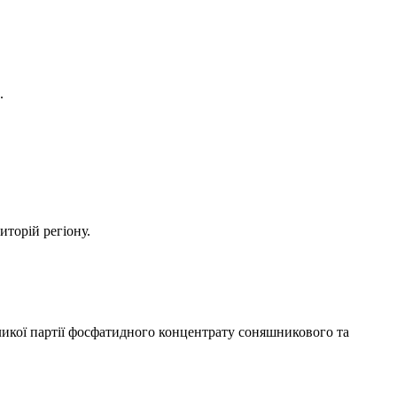
.
иторій регіону.
икої партії фосфатидного концентрату соняшникового та