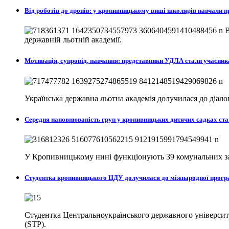
Від роботів до дронів: у кропивницькому виші школярів навчали
В
державній льотній академії.
Мотивація, супровід, навчання: представники УДЛА стали учасни
Українська державна льотна академія долучилася до діа
Середня наповнюваність груп у кропивницьких дитячих садках ста
У Кропивницькому нині функціонують 39 комунальних закл
Студентка кропивницького ЦДУ долучилася до міжнародної програ
Студентка Центральноукраїнського державного університе
(STP).