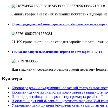
Змінять графік вивезення змішаних побутових відходів н
Кіровоградщина: найнижчі зарплати – у сфері мистецтва та спорту
21 199 гривень становила середня заробітна плата штатни
Тимчасово закриють залізничний переїзд на автодорозі Т-12-14
Для виконання середнього ремонту колії перегону Бешкет
Культура
Кіровоградський академічний обласний театр ляльок потр
Кропивницьким журналістам подякували за відданість п
Простір для спілкування, розвитку громад та реалізації 
В обласній дитячій філармонії урочисто закрили 35-й кон
У кропивницькій дитячій бібліотеці стартували літні чи