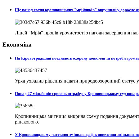
Ще понад сотня кропивницьких "мрійників" вирушили у доросле 
Ліцей "Мрія" провів урочистості з нагоди завершення на
Економіка
На Кіровоградщині поєднають охорону довкілля та потреби гром
Уряд ухвалив рішення надати природоохоронний статус у с
Понад 27 мільйонів гривень штрафу: у Кропивницькому суд пока
Кропивницька митниця викрила схему подання документів
ріпакового.
У Кропивницькому частково змінили графік вивезення змішаних п