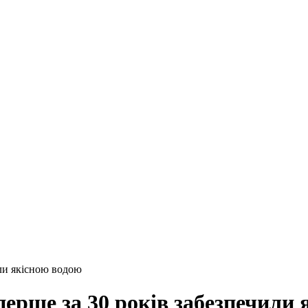
или якісною водою
ерше за 30 років забезпечили 