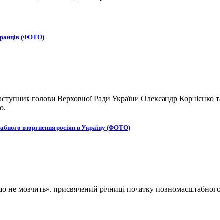
бранців (ФОТО)
ступник голови Верховної Ради України Олександр Корнієнко та
ю.
табного вторгнення росіян в Україну (ФОТО)
, що не мовчить», присвячений річниці початку повномасштабног