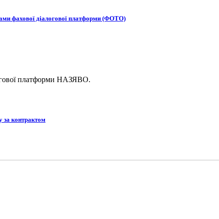
ками фахової діалогової платформи (ФОТО)
логової платформи НАЗЯВО.
у за контрактом