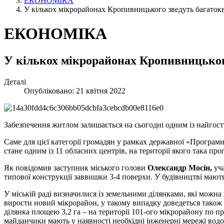
ЕКОНОМІКА
У кількох мікрорайонах Кропивницького зведуть багаток
ЕКОНОМІКА
У кількох мікрорайонах Кропивницьког
Деталі
Опубліковано: 21 квітня 2022
Забезпечення житлом залишається на сьогодні одним із найгос
Саме для цієї категорії громадян у рамках державної «Програми
стане одним із 11 обласних центрів, на території якого така про
Як повідомив заступник міського голови
Олександр Мосін,
уча
типової конструкції заввишки 3-4 поверхи. У будівництві мают
У міській раді визначилися із земельними ділянками, які можна
вирости новий мікрорайон, у такому випадку доведеться також 
ділянка площею 3,2 га – на території 101-ого мікрорайону по пр
майданчики мають у наявності необхідні інженерні мережі водоп