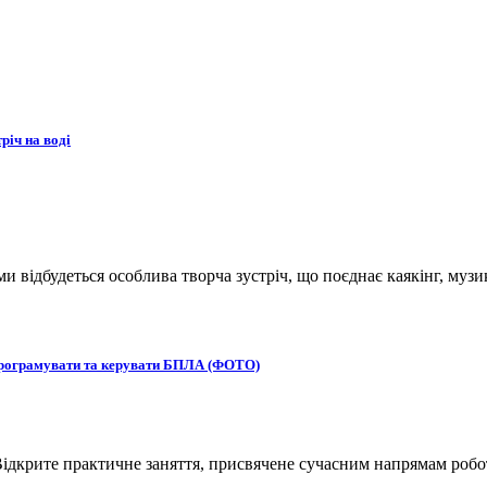
річ на воді
ьми відбудеться особлива творча зустріч, що поєднає каякінг, музи
 програмувати та керувати БПЛА (ФОТО)
ідкрите практичне заняття, присвячене сучасним напрямам робот