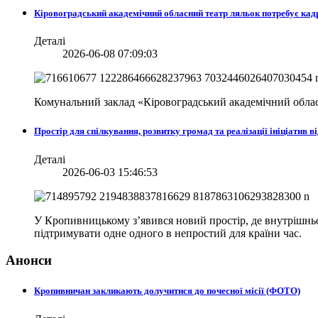
Кіровоградський академічний обласний театр ляльок потребує кад
Деталі
2026-06-08 07:09:03
Комунальний заклад «Кіровоградський академічний облас
Простір для спілкування, розвитку громад та реалізації ініціати
Деталі
2026-06-03 15:46:53
У Кропивницькому з’явився новий простір, де внутрішньо 
підтримувати одне одного в непростий для країни час.
Анонси
Кропивничан закликають долучитися до почесної місії (ФОТО)