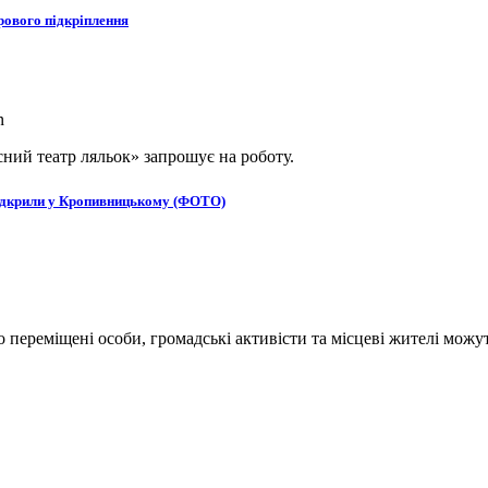
рового підкріплення
ний театр ляльок» запрошує на роботу.
в відкрили у Кропивницькому (ФОТО)
переміщені особи, громадські активісти та місцеві жителі можут