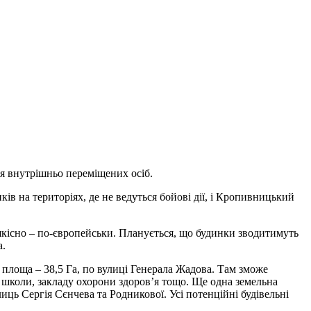
я внутрішньо переміщених осіб.
ів на територіях, де не ведуться бойові дії, і Кропивницький
якісно – по-європейськи. Планується, що будинки зводитимуть
а.
а площа – 38,5 Га, по вулиці Генерала Жадова. Там зможе
 школи, закладу охорони здоров’я тощо. Ще одна земельна
лиць Сергія Сєнчева та Родникової. Усі потенційні будівельні