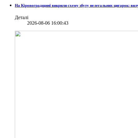
На Кіровоградщині викрили схему збуту нелегальних цигарок: вил
Деталі
2026-08-06 16:00:43