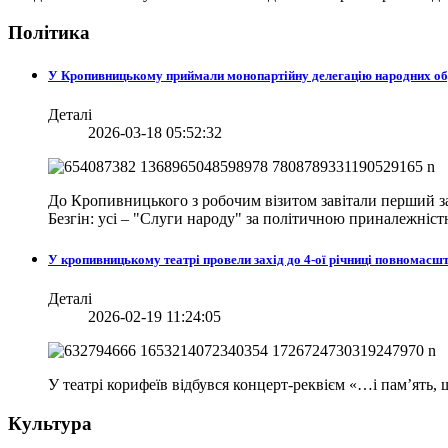
Політика
У Кропивницькому приймали монопартійну делегацію народних о
Деталі
2026-03-18 05:52:32
До Кропивницького з робочим візитом завітали перший за
Безгін: усі – "Слуги народу" за політичною приналежніст
У кропивницькому театрі провели захід до 4-ої річниці повномасш
Деталі
2026-02-19 11:24:05
У театрі корифеїв відбувся концерт-реквієм «…і пам’ять
Культура