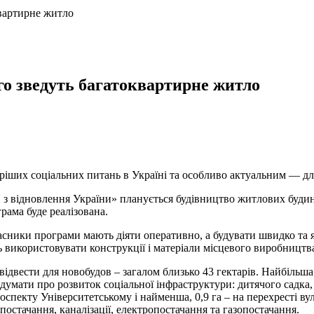
вартирне житло
о зведуть багатоквартирне житло
тріших соціальних питань в Україні та особливо актуальним — дл
 з відновлення України» планується будівництво житлових будинк
грама буде реалізована.
сники програми мають діяти оперативно, а будувати швидко та 
ь використовувати конструкції і матеріали місцевого виробництв
 відвести для новобудов – загалом близько 43 гектарів. Найбільш
думати про розвиток соціальної інфраструктури: дитячого садка,
оспекту Університетському і найменша, 0,9 га – на перехресті ву
остачання, каналізації, електропостачання та газопостачання.