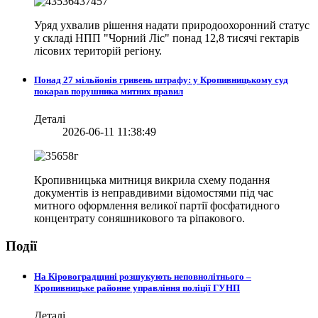
Уряд ухвалив рішення надати природоохоронний статус
у складі НПП "Чорний Ліс" понад 12,8 тисячі гектарів
лісових територій регіону.
Понад 27 мільйонів гривень штрафу: у Кропивницькому суд
покарав порушника митних правил
Деталі
2026-06-11 11:38:49
Кропивницька митниця викрила схему подання
документів із неправдивими відомостями під час
митного оформлення великої партії фосфатидного
концентрату соняшникового та ріпакового.
Події
На Кіровоградщині розшукують неповнолітнього –
Кропивницьке районне управління поліції ГУНП
Деталі