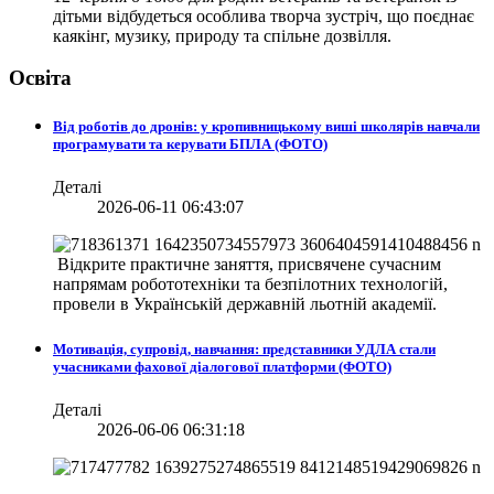
дітьми відбудеться особлива творча зустріч, що поєднає
каякінг, музику, природу та спільне дозвілля.
Освіта
Від роботів до дронів: у кропивницькому виші школярів навчали
програмувати та керувати БПЛА (ФОТО)
Деталі
2026-06-11 06:43:07
Відкрите практичне заняття, присвячене сучасним
напрямам робототехніки та безпілотних технологій,
провели в
Українській державній льотній академії.
Мотивація, супровід, навчання: представники УДЛА стали
учасниками фахової діалогової платформи (ФОТО)
Деталі
2026-06-06 06:31:18