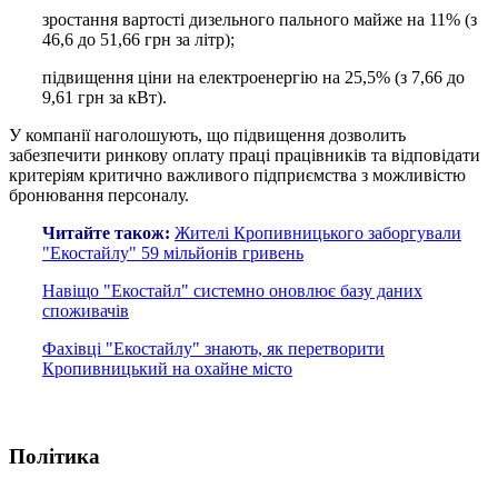
зростання вартості дизельного пального майже на 11% (з
46,6 до 51,66 грн за літр);
підвищення ціни на електроенергію на 25,5% (з 7,66 до
9,61 грн за кВт).
У компанії наголошують, що підвищення дозволить
забезпечити ринкову оплату праці працівників та відповідати
критеріям критично важливого підприємства з можливістю
бронювання персоналу.
Читайте також:
Жителі Кропивницького заборгували
"Екостайлу" 59 мільйонів гривень
Навіщо "Екостайл" системно оновлює базу даних
споживачів
Фахівці "Екостайлу" знають, як перетворити
Кропивницький на охайне місто
Політика