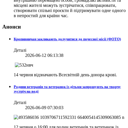
внутрішньо переміщені особи, громадські активісти та
місцеві жителі можуть зустрічатися, співпрацювати,
створювати спільні проєкти й підтримувати одне одного
в непростий для країни час.
Анонси
Кропивничан закликають долучитися до почесної місії (ФОТО)
Деталі
2026-06-12 06:13:38
14 червня відзначають Всесвітній день донора крові.
Родини ветеранів та ветеранок із дітьми запрошують на творчу
зустріч на воді
Деталі
2026-06-09 07:30:03
12 червня о 16:00 для родин ветеранів та ветеранок із