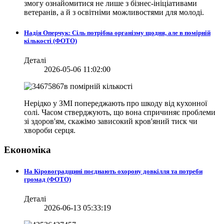
змогу ознайомитися не лише з бізнес-ініціативами
ветеранів, а й з освітніми можливостями для молоді.
Надія Оперчук: Сіль потрібна організму щодня, але в помірній
кількості (ФОТО)
Деталі
2026-05-06 11:02:00
Нерідко у ЗМІ попереджають про шкоду від кухонної
солі. Часом стверджують, що вона спричиняє проблеми
зі здоров'ям, скажімо зависокий кров'яний тиск чи
хвороби серця.
Економіка
На Кіровоградщині поєднають охорону довкілля та потреби
громад (ФОТО)
Деталі
2026-06-13 05:33:19