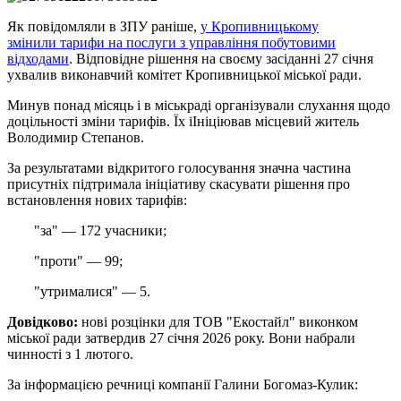
Як повідомляли в ЗПУ раніше,
у Кропивницькому
змінили тарифи на послуги з управління побутовими
відходами
. Відповідне рішення на своєму засіданні 27 січня
ухвалив виконавчий комітет Кропивницької міської ради.
Минув понад місяць і в міськраді організували слухання щодо
доцільності зміни тарифів. Їх іІніціював місцевий житель
Володимир Степанов.
За результатами відкритого голосування значна частина
присутніх підтримала ініціативу скасувати рішення про
встановлення нових тарифів:
"за" — 172 учасники;
"проти" — 99;
"утрималися" — 5.
Довідково:
нові розцінки для ТОВ "Екостайл" виконком
міської ради затвердив 27 січня 2026 року. Вони набрали
чинності з 1 лютого.
За інформацією речниці компанії Галини Богомаз-Кулик: