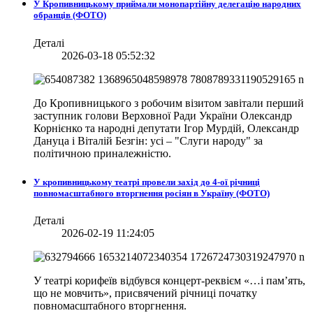
У Кропивницькому приймали монопартійну делегацію народних
обранців (ФОТО)
Деталі
2026-03-18 05:52:32
До Кропивницького з робочим візитом завітали перший
заступник голови Верховної Ради України Олександр
Корнієнко та народні депутати Ігор Мурдій, Олександр
Дануца і Віталій Безгін: усі – "Слуги народу" за
політичною приналежністю.
У кропивницькому театрі провели захід до 4-ої річниці
повномасштабного вторгнення росіян в Україну (ФОТО)
Деталі
2026-02-19 11:24:05
У театрі корифеїв відбувся концерт-реквієм «…і пам’ять,
що не мовчить», присвячений річниці початку
повномасштабного вторгнення.