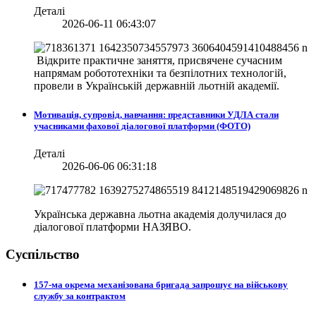
Деталі
2026-06-11 06:43:07
Відкрите практичне заняття, присвячене сучасним
напрямам робототехніки та безпілотних технологій,
провели в
Українській державній льотній академії.
Мотивація, супровід, навчання: представники УДЛА стали
учасниками фахової діалогової платформи (ФОТО)
Деталі
2026-06-06 06:31:18
Українська державна льотна академія долучилася до
діалогової платформи НАЗЯВО.
Суспільство
157-ма окрема механізована бригада запрошує на військову
службу за контрактом