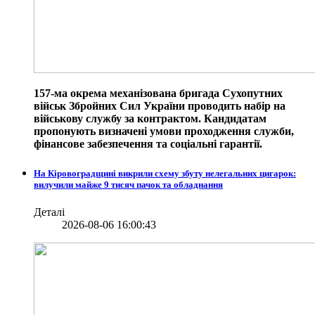
157-ма окрема механізована бригада Сухопутних
військ Збройних Сил України проводить набір на
військову службу за контрактом. Кандидатам
пропонують визначені умови проходження служби,
фінансове забезпечення та соціальні гарантії.
На Кіровоградщині викрили схему збуту нелегальних цигарок:
вилучили майже 9 тисяч пачок та обладнання
Деталі
2026-08-06 16:00:43