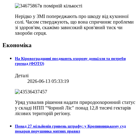
Нерідко у ЗМІ попереджають про шкоду від кухонної
солі. Часом стверджують, що вона спричиняє проблеми
зі здоров'ям, скажімо зависокий кров'яний тиск чи
хвороби серця.
Економіка
На Кіровоградщині поєднають охорону довкілля та потреби
громад (ФОТО)
Деталі
2026-06-13 05:33:19
Уряд ухвалив рішення надати природоохоронний статус
у складі НПП "Чорний Ліс" понад 12,8 тисячі гектарів
лісових територій регіону.
Понад 27 мільйонів гривень штрафу: у Кропивницькому суд
покарав порушника митних правил