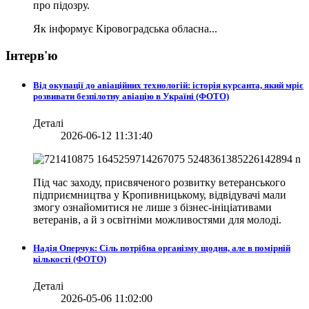
про підозру.
Як інформує Кіровоградська обласна...
Інтерв'ю
Від окупації до авіаційних технологій: історія курсанта, який мріє
розвивати безпілотну авіацію в Україні (ФОТО)
Деталі
2026-06-12 11:31:40
Під час заходу, присвяченого розвитку ветеранського
підприємництва у Кропивницькому, відвідувачі мали
змогу ознайомитися не лише з бізнес-ініціативами
ветеранів, а й з освітніми можливостями для молоді.
Надія Оперчук: Сіль потрібна організму щодня, але в помірній
кількості (ФОТО)
Деталі
2026-05-06 11:02:00