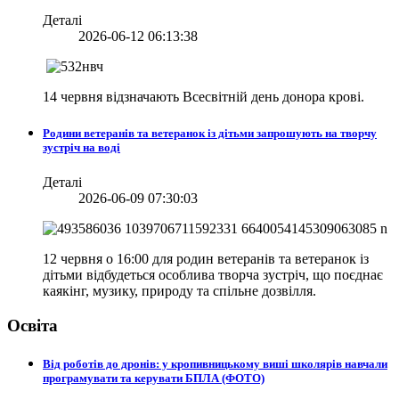
Деталі
2026-06-12 06:13:38
14 червня відзначають Всесвітній день донора крові.
Родини ветеранів та ветеранок із дітьми запрошують на творчу
зустріч на воді
Деталі
2026-06-09 07:30:03
12 червня о 16:00 для родин ветеранів та ветеранок із
дітьми відбудеться особлива творча зустріч, що поєднає
каякінг, музику, природу та спільне дозвілля.
Освіта
Від роботів до дронів: у кропивницькому виші школярів навчали
програмувати та керувати БПЛА (ФОТО)