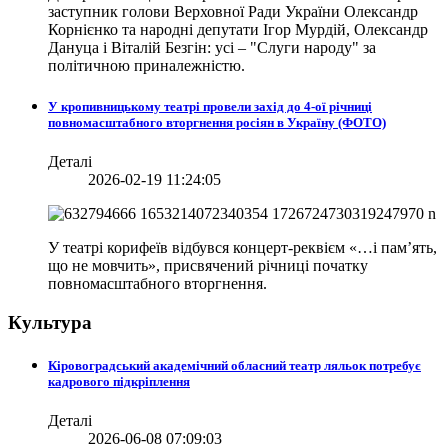
заступник голови Верховної Ради України Олександр
Корнієнко та народні депутати Ігор Мурдій, Олександр
Дануца і Віталій Безгін: усі – "Слуги народу" за
політичною приналежністю.
У кропивницькому театрі провели захід до 4-ої річниці
повномасштабного вторгнення росіян в Україну (ФОТО)
Деталі
2026-02-19 11:24:05
У театрі корифеїв відбувся концерт-реквієм «…і пам’ять,
що не мовчить», присвячений річниці початку
повномасштабного вторгнення.
Культура
Кіровоградський академічний обласний театр ляльок потребує
кадрового підкріплення
Деталі
2026-06-08 07:09:03