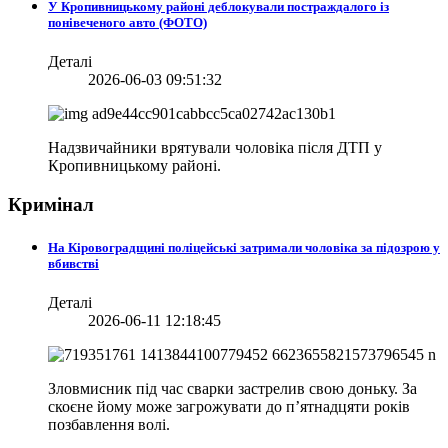
У Кропивницькому районі деблокували постраждалого із
понівеченого авто (ФОТО)
Деталі
2026-06-03 09:51:32
Надзвичайники врятували чоловіка після ДТП у
Кропивницькому районі.
Кримінал
На Кіровоградщині поліцейські затримали чоловіка за підозрою у
вбивстві
Деталі
2026-06-11 12:18:45
Зловмисник під час сварки застрелив свою доньку. За
скоєне йому може загрожувати до п’ятнадцяти років
позбавлення волі.