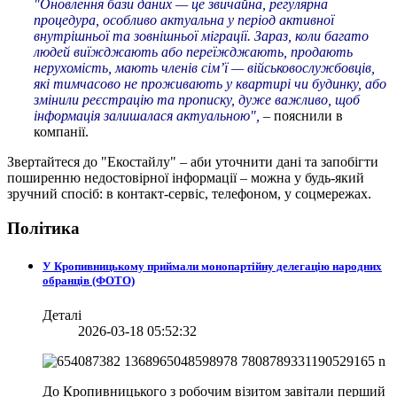
"Оновлення бази даних — це звичайна, регулярна
процедура, особливо актуальна у період активної
внутрішньої та зовнішньої міграції. Зараз, коли багато
людей виїжджають або переїжджають, продають
нерухомість, мають членів сім’ї — військовослужбовців,
які тимчасово не проживають у квартирі чи будинку, або
змінили реєстрацію та прописку, дуже важливо, щоб
інформація залишалася актуальною",
– пояснили в
компанії.
Звертайтеся до "Екостайлу" – аби уточнити дані та запобігти
поширенню недостовірної інформації – можна у будь-який
зручний спосіб: в контакт-сервіс, телефоном, у соцмережах.
Політика
У Кропивницькому приймали монопартійну делегацію народних
обранців (ФОТО)
Деталі
2026-03-18 05:52:32
До Кропивницького з робочим візитом завітали перший