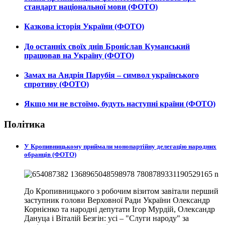
стандарт національної мови (ФОТО)
Казкова історія України (ФОТО)
До останніх своїх днів Броніслав Куманський
працював на Україну (ФОТО)
Замах на Андрія Парубія – символ українського
спротиву (ФОТО)
Якщо ми не встоїмо, будуть наступні країни (ФОТО)
Політика
У Кропивницькому приймали монопартійну делегацію народних
обранців (ФОТО)
До Кропивницького з робочим візитом завітали перший
заступник голови Верховної Ради України Олександр
Корнієнко та народні депутати Ігор Мурдій, Олександр
Дануца і Віталій Безгін: усі – "Слуги народу" за