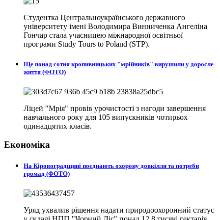
Студентка Центральноукраїнського державного
університету імені Володимира Винниченка Ангеліна
Гончар стала учасницею міжнародної освітньої
програми Study Tours to Poland (STP).
Ще понад сотня кропивницьких "мрійників" вирушили у доросле
життя (ФОТО)
Ліцей "Мрія" провів урочистості з нагоди завершення
навчального року для 105 випускників чотирьох
одинадцятих класів.
Економіка
На Кіровоградщині поєднають охорону довкілля та потреби
громад (ФОТО)
Уряд ухвалив рішення надати природоохоронний статус
у складі НПП "Чорний Ліс" понад 12,8 тисячі гектарів