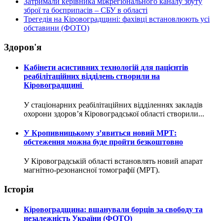
Затримали керівника міжрегіонального каналу збуту
зброї та боєприпасів – СБУ в області
Трегедія на Кіровоградщині: фахівці встановлюють усі
обставини (ФОТО)
Здоров'я
Кабінети асистивних технологій для пацієнтів
реабілітаційних відділень створили на
Кіровоградщині
У стаціонарних реабілітаційних відділеннях закладів
охорони здоров’я Кіровоградської області створили...
У Кропивницькому з’явиться новий МРТ:
обстеження можна буде пройти безкоштовно
У Кіровоградській області встановлять новий апарат
магнітно-резонансної томографії (МРТ).
Історія
Кіровоградщина: вшанували борців за свободу та
незалежність України (ФОТО)