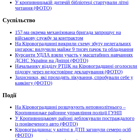
У кропивницькій дитячій бібліотеці стартували літні
читання (ФОТО)
Суспільство
157-ма окрема механізована бригада запрошує на
військову службу за контрактом
На Кіровоградщині викрили схему збуту нелегальних
цигарок: вилучили майже 9 тисяч пачок та обладнання
Курсанти УДЛА взяли участь у масштабних навчаннях
ДСНС України на Дніпрі (ФОТО)
Начальнику відділу РТЦК на Кіровоградщині оголосили
підозру через недостовірне декларування (ФОТО)
Захисники, які проходять лікування, спробували себе у
каякінгу (ФОТО)
Події
На Кіровоградщині розшукують неповнолітнього –
Кропивницьке районне управління поліції ГУНП
У Кропивницькому районі деблокували постраждалого
із понівеченого авто (ФОТО)
Кіровоградщина: у квітні в ДТП загинули семеро осіб
(ФОТО)