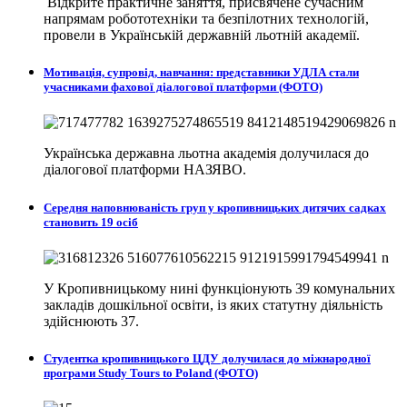
Відкрите практичне заняття, присвячене сучасним
напрямам робототехніки та безпілотних технологій,
провели в
Українській державній льотній академії.
Мотивація, супровід, навчання: представники УДЛА стали
учасниками фахової діалогової платформи (ФОТО)
Українська державна льотна академія долучилася до
діалогової платформи НАЗЯВО.
Середня наповнюваність груп у кропивницьких дитячих садках
становить 19 осіб
У Кропивницькому нині функціонують 39 комунальних
закладів дошкільної освіти, із яких статутну діяльність
здійснюють 37.
Студентка кропивницького ЦДУ долучилася до міжнародної
програми Study Tours to Poland (ФОТО)