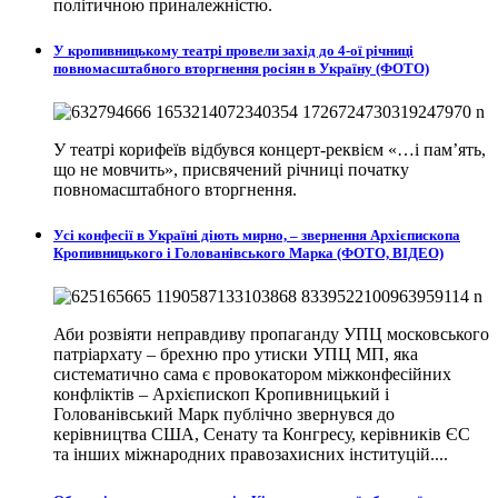
політичною приналежністю.
У кропивницькому театрі провели захід до 4-ої річниці
повномасштабного вторгнення росіян в Україну (ФОТО)
У театрі корифеїв відбувся концерт-реквієм «…і пам’ять,
що не мовчить», присвячений річниці початку
повномасштабного вторгнення.
Усі конфесії в Україні діють мирно, – звернення Архієпископа
Кропивницького і Голованівського Марка (ФОТО, ВІДЕО)
Аби розвіяти неправдиву пропаганду УПЦ московського
патріархату – брехню про утиски УПЦ МП, яка
систематично сама є провокатором міжконфесійних
конфліктів – Архієпископ Кропивницький і
Голованівський Марк публічно звернувся до
керівництва США, Сенату та Конгресу, керівників ЄС
та інших міжнародних правозахисних інституцій....