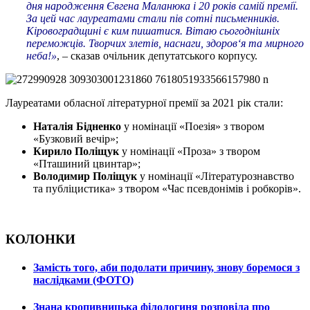
дня народження Євгена Маланюка і 20 років самій премії.
За цей час лауреатами стали пів сотні письменників.
Кіровоградщині є ким пишатися. Вітаю сьогоднішніх
переможців. Творчих злетів, наснаги, здоров‘я та мирного
неба!»
, – сказав очільник депутатського корпусу.
Лауреатами обласної літературної премії за 2021 рік стали:
Наталія Бідненко
у номінації «Поезія» з твором
«Бузковий вечір»;
Кирило Поліщук
у номінації «Проза» з твором
«Пташиний цвинтар»;
Володимир Поліщук
у номінації «Літературознавство
та публіцистика» з твором «Час псевдонімів і робкорів».
КОЛОНКИ
Замість того, аби подолати причину, знову боремося з
наслідками (ФОТО)
Знана кропивницька філологиня розповіла про