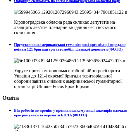
Обранців скликають на сесію Кіровоградської обласної ради
Кіровоградська обласна рада скликає депутатів на
двадцять дев’яте пленарне засідання сесії восьмого
скликання.
Представники американської гуманітарної організації передали
воїнам 121 бригади три автомобілі швидкої допомоги (ФОТО)
Удруге протягом повномасштабної війни росії проти
України до 121-ї окремої бригади територіальної
оборони завітав очільник американської гуманітарної
організації Ukraine Focus Брок Бірман.
Освіта
Від роботів до дронів: у кропивницькому виші школярів навчали
програмувати та керувати БПЛА (ФОТО)