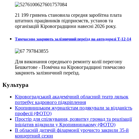
21 199 гривень становила середня заробітна плата
штатних працівників підприємств, установ та
організацій Кіровоградщини навесні 2026 року.
Тимчасово закриють залізничний переїзд на автодорозі Т-12-14
Для виконання середнього ремонту колії перегону
Бешкетове - Помічна на Кіровоградщині тимчасово
закриють залізничний переїзд.
Культура
Кіровоградський академічний обласний театр ляльок
потребує кадрового підкріплення
Кропивницьким журналістам подякували за відданість
професії (ФОТО)
Простір для спілкування, розвитку громад та реалізації
ініціатив відкрили у Кропивницькому (ФОТО)
В обласній дитячій філармонії урочисто закрили 35-й
концертний сезон