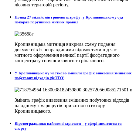
лісових територій регіону.
Понад 27 мільйонів гривень штрафу: у Кропивницькому суд
покарав порушника митних правил
Кропивницька митниця викрила схему подання
документів із неправдивими відомостями під час
митного оформлення великої партії фосфатидного
концентрату соняшникового та ріпакового.
У Кропивницькому частково змінили графік вивезення змішаних
побутових відходів (ФОТО)
Змінять графік вивезення змішаних побутових відходів
на одному з маршрутів приватного сектору
Кропивницького.
Кіровоградщина: найнижчі зарплати – у сфері мистецтва та
спорту