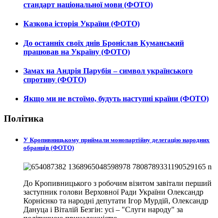
стандарт національної мови (ФОТО)
Казкова історія України (ФОТО)
До останніх своїх днів Броніслав Куманський
працював на Україну (ФОТО)
Замах на Андрія Парубія – символ українського
спротиву (ФОТО)
Якщо ми не встоїмо, будуть наступні країни (ФОТО)
Політика
У Кропивницькому приймали монопартійну делегацію народних
обранців (ФОТО)
До Кропивницького з робочим візитом завітали перший
заступник голови Верховної Ради України Олександр
Корнієнко та народні депутати Ігор Мурдій, Олександр
Дануца і Віталій Безгін: усі – "Слуги народу" за