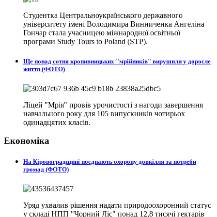
Студентка Центральноукраїнського державного
університету імені Володимира Винниченка Ангеліна
Гончар стала учасницею міжнародної освітньої
програми Study Tours to Poland (STP).
Ще понад сотня кропивницьких "мрійників" вирушили у доросле
життя (ФОТО)
Ліцей "Мрія" провів урочистості з нагоди завершення
навчального року для 105 випускників чотирьох
одинадцятих класів.
Економіка
На Кіровоградщині поєднають охорону довкілля та потреби
громад (ФОТО)
Уряд ухвалив рішення надати природоохоронний статус
у складі НПП "Чорний Ліс" понад 12,8 тисячі гектарів