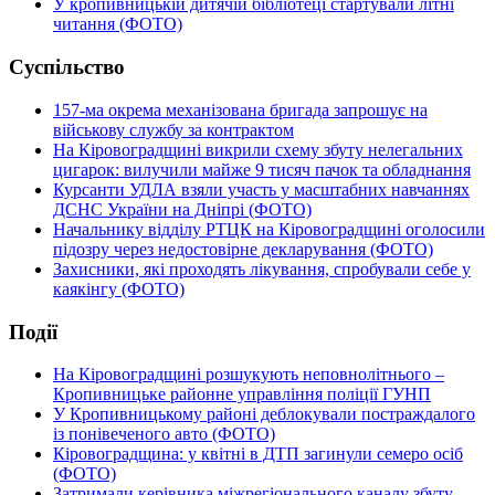
У кропивницькій дитячій бібліотеці стартували літні
читання (ФОТО)
Суспільство
157-ма окрема механізована бригада запрошує на
військову службу за контрактом
На Кіровоградщині викрили схему збуту нелегальних
цигарок: вилучили майже 9 тисяч пачок та обладнання
Курсанти УДЛА взяли участь у масштабних навчаннях
ДСНС України на Дніпрі (ФОТО)
Начальнику відділу РТЦК на Кіровоградщині оголосили
підозру через недостовірне декларування (ФОТО)
Захисники, які проходять лікування, спробували себе у
каякінгу (ФОТО)
Події
На Кіровоградщині розшукують неповнолітнього –
Кропивницьке районне управління поліції ГУНП
У Кропивницькому районі деблокували постраждалого
із понівеченого авто (ФОТО)
Кіровоградщина: у квітні в ДТП загинули семеро осіб
(ФОТО)
Затримали керівника міжрегіонального каналу збуту