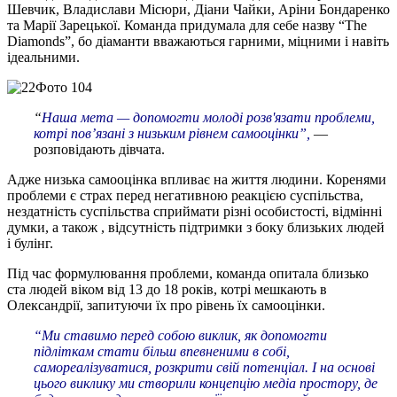
Шевчик, Владислави Місюри, Діани Чайки, Аріни Бондаренко
та Марії Зарецької. Команда придумала для себе назву “The
Diamonds”, бо діаманти вважаються гарними, міцними і навіть
ідеальними.
“
Наша мета — допомогти молоді розв'язати проблеми,
котрі пов’язані з низьким рівнем самооцінки”,
—
розповідають дівчата.
Адже низька самооцінка впливає на життя людини. Коренями
проблеми є страх перед негативною реакцією суспільства,
нездатність суспільства сприймати різні особистості, відмінні
думки, а також , відсутність підтримки з боку близьких людей
і булінг.
Під час формулювання проблеми, команда опитала близько
ста людей віком від 13 до 18 років, котрі мешкають в
Олександрії, запитуючи їх про рівень їх самооцінки.
“Ми ставимо перед собою виклик, як допомогти
підліткам стати більш впевненими в собі,
самореалізуватися, розкрити свій потенціал. І на основі
цього виклику ми створили концепцію медіа простору, де