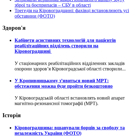
зброї та боєприпасів – СБУ в області
Трегедія на Кіровоградщині: фахівці встановлюють усі
обставини (ФОТО)
Здоров'я
Кабінети асистивних технологій для пацієнтів
реабілітаційних відділень створили на
Кіровоградщині
У стаціонарних реабілітаційних відділеннях закладів
охорони здоров’я Кіровоградської області створили...
У Кропивницькому з’явиться новий МРТ:
обстеження можна буде пройти безкоштовно
У Кіровоградській області встановлять новий апарат
магнітно-резонансної томографії (МРТ).
Історія
Кіровоградщина: вшанували борців за свободу та
незалежність України (ФОТО)