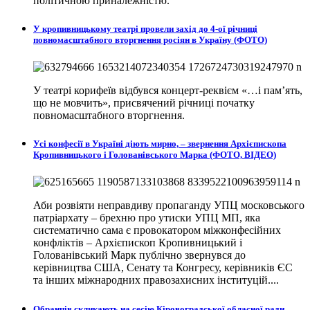
політичною приналежністю.
У кропивницькому театрі провели захід до 4-ої річниці
повномасштабного вторгнення росіян в Україну (ФОТО)
У театрі корифеїв відбувся концерт-реквієм «…і пам’ять,
що не мовчить», присвячений річниці початку
повномасштабного вторгнення.
Усі конфесії в Україні діють мирно, – звернення Архієпископа
Кропивницького і Голованівського Марка (ФОТО, ВІДЕО)
Аби розвіяти неправдиву пропаганду УПЦ московського
патріархату – брехню про утиски УПЦ МП, яка
систематично сама є провокатором міжконфесійних
конфліктів – Архієпископ Кропивницький і
Голованівський Марк публічно звернувся до
керівництва США, Сенату та Конгресу, керівників ЄС
та інших міжнародних правозахисних інституцій....
Обранців скликають на сесію Кіровоградської обласної ради