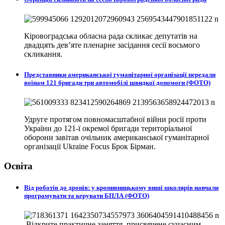
Кіровоградська обласна рада скликає депутатів на
двадцять дев’яте пленарне засідання сесії восьмого
скликання.
Представники американської гуманітарної організації передали
воїнам 121 бригади три автомобілі швидкої допомоги (ФОТО)
Удруге протягом повномасштабної війни росії проти
України до 121-ї окремої бригади територіальної
оборони завітав очільник американської гуманітарної
організації Ukraine Focus Брок Бірман.
Освіта
Від роботів до дронів: у кропивницькому виші школярів навчали
програмувати та керувати БПЛА (ФОТО)
Відкрите практичне заняття, присвячене сучасним