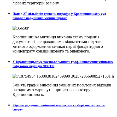
лісових територій регіону.
Понад 27 мільйонів гривень штрафу: у Кропивницькому суд
покарав порушника митних правил
Кропивницька митниця викрила схему подання
документів із неправдивими відомостями під час
митного оформлення великої партії фосфатидного
концентрату соняшникового та ріпакового.
У Кропивницькому частково змінили графік вивезення змішаних
побутових відходів (ФОТО)
Змінять графік вивезення змішаних побутових відходів
на одному з маршрутів приватного сектору
Кропивницького.
Кіровоградщина: найнижчі зарплати – у сфері мистецтва та
спорту