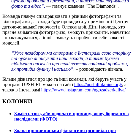
будемо проводити презентації, а також майстер-класи з
фото та відео”
,
— планує команда “The Diamonds”.
Команда планує співпрацювати з різними фотографами та
відеографами , а заходи буде проводити у приміщенні Центру
дитячо-юнацької творчості в Олександрії. Діти і молодь, хто
прагне займатися фотографією, зможуть приходити, навчатися
і практикуватися, а інші – зможуть спробувати себе в якості
моделей.
“Уже незабаром ми створимо в Інстаграмі свою сторінку
та будемо анонсувати наші заходи, а також будемо
піднімати дискусію про такі важливі соціальні проблеми,
як протидія булінгу і насиллю”
,
– розповідають дівчата.
Більше дізнатися про цю та інші команди, які беруть участь у
програмі UPSHIFT можна на сайті
https://upshiftukraine.org/
, а
також в Інстаграмі
https://www.instagram.com/ngozadzerkallya/
КОЛОНКИ
Замість того, аби подолати причину, знову боремося з
наслідками (ФОТО)
Знана кропивницька філологиня розповіла про