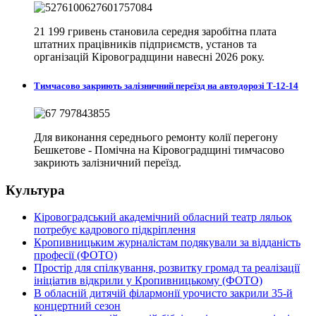
21 199 гривень становила середня заробітна плата
штатних працівників підприємств, установ та
організацій Кіровоградщини навесні 2026 року.
Тимчасово закриють залізничний переїзд на автодорозі Т-12-14
Для виконання середнього ремонту колії перегону
Бешкетове - Помічна на Кіровоградщині тимчасово
закриють залізничний переїзд.
Культура
Кіровоградський академічний обласний театр ляльок
потребує кадрового підкріплення
Кропивницьким журналістам подякували за відданість
професії (ФОТО)
Простір для спілкування, розвитку громад та реалізації
ініціатив відкрили у Кропивницькому (ФОТО)
В обласній дитячій філармонії урочисто закрили 35-й
концертний сезон