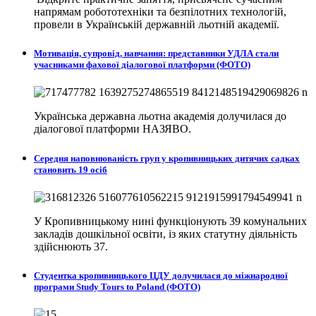
напрямам робототехніки та безпілотних технологій,
провели в
Українській державній льотній академії.
Мотивація, супровід, навчання: представники УДЛА стали
учасниками фахової діалогової платформи (ФОТО)
Українська державна льотна академія долучилася до
діалогової платформи НАЗЯВО.
Середня наповнюваність груп у кропивницьких дитячих садках
становить 19 осіб
У Кропивницькому нині функціонують 39 комунальних
закладів дошкільної освіти, із яких статутну діяльність
здійснюють 37.
Студентка кропивницького ЦДУ долучилася до міжнародної
програми Study Tours to Poland (ФОТО)