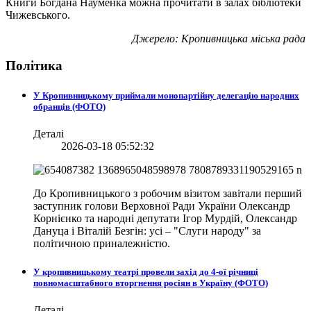
Книги Богдана Науменка можна прочитати в залах бібліотеки
Чижевського.
Джерело: Кропивницька міська рада
Політика
У Кропивницькому приймали монопартійну делегацію народних
обранців (ФОТО)
Деталі
2026-03-18 05:52:32
До Кропивницького з робочим візитом завітали перший
заступник голови Верховної Ради України Олександр
Корнієнко та народні депутати Ігор Мурдій, Олександр
Дануца і Віталій Безгін: усі – "Слуги народу" за
політичною приналежністю.
У кропивницькому театрі провели захід до 4-ої річниці
повномасштабного вторгнення росіян в Україну (ФОТО)
Деталі