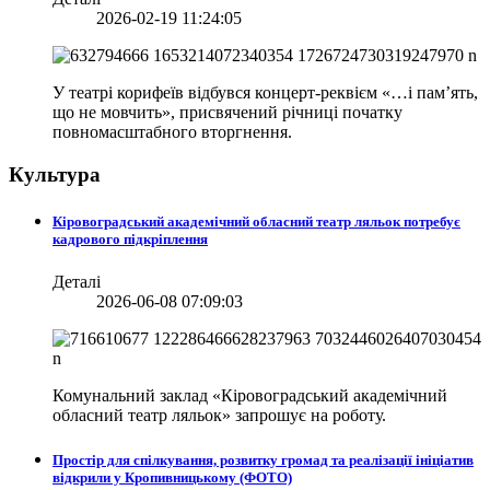
2026-02-19 11:24:05
У театрі корифеїв відбувся концерт-реквієм «…і пам’ять,
що не мовчить», присвячений річниці початку
повномасштабного вторгнення.
Культура
Кіровоградський академічний обласний театр ляльок потребує
кадрового підкріплення
Деталі
2026-06-08 07:09:03
Комунальний заклад «Кіровоградський академічний
обласний театр ляльок» запрошує на роботу.
Простір для спілкування, розвитку громад та реалізації ініціатив
відкрили у Кропивницькому (ФОТО)