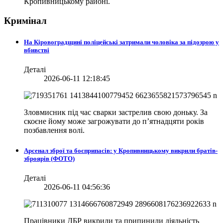
Кропивницькому районі.
Кримінал
На Кіровоградщині поліцейські затримали чоловіка за підозрою у
вбивстві
Деталі
2026-06-11 12:18:45
Зловмисник під час сварки застрелив свою доньку. За
скоєне йому може загрожувати до п’ятнадцяти років
позбавлення волі.
Арсенал зброї та боєприпасів: у Кропивницькому викрили братів-
зброярів (ФОТО)
Деталі
2026-06-11 04:56:36
Працівники ДБР викрили та припинили діяльність