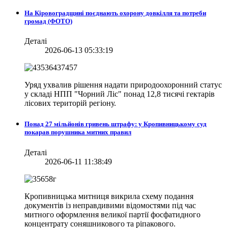
На Кіровоградщині поєднають охорону довкілля та потреби
громад (ФОТО)
Деталі
2026-06-13 05:33:19
Уряд ухвалив рішення надати природоохоронний статус
у складі НПП "Чорний Ліс" понад 12,8 тисячі гектарів
лісових територій регіону.
Понад 27 мільйонів гривень штрафу: у Кропивницькому суд
покарав порушника митних правил
Деталі
2026-06-11 11:38:49
Кропивницька митниця викрила схему подання
документів із неправдивими відомостями під час
митного оформлення великої партії фосфатидного
концентрату соняшникового та ріпакового.