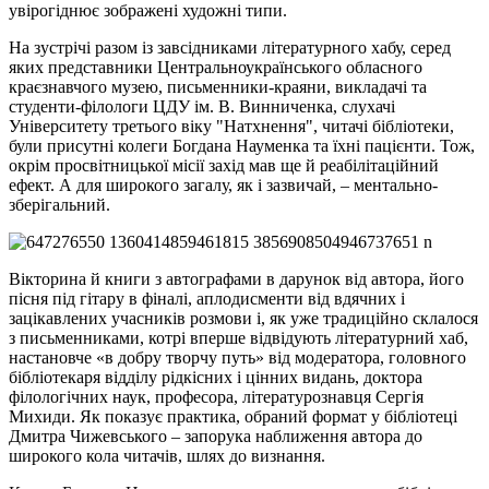
увірогіднює зображені художні типи.
На зустрічі разом із завсідниками літературного хабу, серед
яких представники Центральноукраїнського обласного
краєзнавчого музею, письменники-краяни, викладачі та
студенти-філологи ЦДУ ім. В. Винниченка, слухачі
Університету третього віку "Натхнення", читачі бібліотеки,
були присутні колеги Богдана Науменка та їхні пацієнти. Тож,
окрім просвітницької місії захід мав ще й реабілітаційний
ефект. А для широкого загалу, як і зазвичай, – ментально-
зберігальний.
Вікторина й книги з автографами в дарунок від автора, його
пісня під гітару в фіналі, аплодисменти від вдячних і
зацікавлених учасників розмови і, як уже традиційно склалося
з письменниками, котрі вперше відвідують літературний хаб,
настановче «в добру творчу путь» від модератора, головного
бібліотекаря відділу рідкісних і цінних видань, доктора
філологічних наук, професора, літературознавця Сергія
Михиди. Як показує практика, обраний формат у бібліотеці
Дмитра Чижевського – запорука наближення автора до
широкого кола читачів, шлях до визнання.