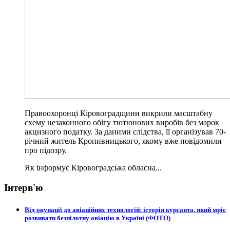
Правоохоронці Кіровоградщини викрили масштабну
схему незаконного обігу тютюнових виробів без марок
акцизного податку. За даними слідства, її організував 70-
річний житель Кропивницького, якому вже повідомили
про підозру.
Як інформує Кіровоградська обласна...
Інтерв'ю
Від окупації до авіаційних технологій: історія курсанта, який мріє
розвивати безпілотну авіацію в Україні (ФОТО)