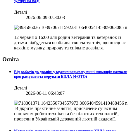
зустріч на воді
Деталі
2026-06-09 07:30:03
12 червня о 16:00 для родин ветеранів та ветеранок із
дітьми відбудеться особлива творча зустріч, що поєднає
каякінг, музику, природу та спільне дозвілля.
Освіта
Від роботів до дронів: у кропивницькому виші школярів навчали
програмувати та керувати БПЛА (ФОТО)
Деталі
2026-06-11 06:43:07
Відкрите практичне заняття, присвячене сучасним
напрямам робототехніки та безпілотних технологій,
провели в
Українській державній льотній академії.
Мотивація, супровід, навчання: представники УДЛА стали