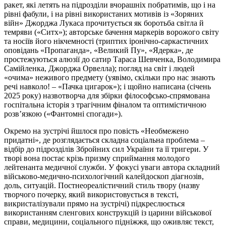
ракет, які летять на підрозділи вчорашніх побратимів, що і на
рівні фабули, і на рівні використаних мотивів із «Зоряних
війн» Джорджа Лукаса прочитується як боротьба світла й
темряви («Ситх»); авторське бачення маркерів ворожого світу
та носіїв його нікчемності (триптих іронічно-саркастичних
оповідань «Пропаганда», «Великий Пу», «Ядерка», де
простежуються алюзії до сатир Тараса Шевченка, Володимира
Самійленка, Джорджа Орвелла); погляд на світ і людей
«очима» неживого предмету (уявімо, скільки про нас знають
речі навколо! – «Пачка цигарок»); і щойно написана (січень
2025 року) назвотворча для збірки філософсько-спрямована
госпітальна історія з трагічним фіналом та оптимістичною
розв’язкою («Фантомні спогади»).
Окремо на зустрічі йшлося про повість «Необмежено
придатні», де розглядається складна соціальна проблема –
відбір до підрозділів Збройних сил України та її тригери. У
творі вона постає крізь призму сприймання молодого
лейтенанта медичної служби. У фокусі уваги автора складний
військово-медично-психологічний калейдоскоп діагнозів,
доль, ситуацій. Постнеореалістичний стиль твору (назву
творчого почерку, який використовується в тексті,
викристалізували прямо на зустрічі) підкреслюється
використанням сленгових конструкцій із царини військової
справи, медицини, соціального підніжжя, що оживляє текст,