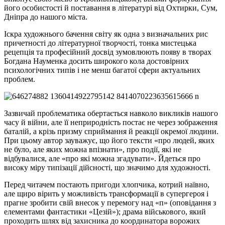
його особистості й поставання в літературі від Охтирки, Сум,
Дніпра до нашого міста.
Іскра художнього бачення світу як одна з визначальних рис
причетності до літературної творчості, тонка мистецька
рецепція та професійний досвід зумовлюють появу в творах
Богдана Науменка досить широкого кола достовірних
психологічних типів і не менш багатої сфери актуальних
проблем.
Зазвичай проблематика обертається навколо викликів нашого
часу й війни, але її неприродність постає не через зображення
баталій, а крізь призму сприймання й реакції окремої людини.
При цьому автор зауважує, що його тексти «про людей, яких
не було, але яких можна впізнати», про події, які не
відбувалися, але «про які можна згадувати». Йдеться про
високу міру типізації дійсності, що значимо для художності.
Перед читачем постають пригоди хлопчика, котрий наївно,
але щиро вірить у можливість трансформації в супергероя і
прагне зробити свій внесок у перемогу над «п» (оповідання з
елементами фантастики «Цезій»); драма військового, який
проходить шлях від захисника до координатора ворожих