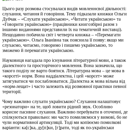
Цього разу розмова стосувалася видів мовленнєвої діяльності:
слухання, читання й говоріння. Тему підказали книжки Ольги
Дубчак – «Слухати українською», «Читати українською» та
«Говорити українською» (працівники книгозбірні разом з
іншими виданнями представили їх на тематичній виставці).
Нещодавно побачила світ і четверта книжка – «Перемагати
українською». Ольга Іванівна так пояснила її появу: якщо ми
слухаємо, читаємо, говоримо і пишемо українською, то
зможемо й перемагати українською.
Науковиця нагадала про існування літературної мови, а також
діалектного та просторічного мовлення. Вона зазначила, що
такого поділу не варто боятися. Літературна мова – це мова в
«корсеті» норм. Вона наддіалектна, і цей «корсет» може
затягуватися чи послаблюватися. Діалектна ж мова вільна від
«норм-лещат» і часто залежить від розмовної практики певної
території.
Чому важливо слухати українською? Слухання налаштовує
«резонатори» на те, щоб ловити рідний звук. Особливо
корисне пасивне слухання. Важливо перебувати в оточенні, де
спілкуються правильно: ми часто помиляємося у вимові, бо не
чули нормативної артикуляції. Тоді ми копіюємо помилкові
варіанти: ка[с]ка, ду[п]ки, [г]рати, тоді як по-українськи