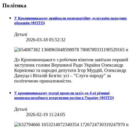
Політика
У Кропивницькому приймали монопартійну делегацію народних
обранців (ФОТО)
Деталі
2026-03-18 05:52:32
До Кропивницького з робочим візитом завітали перший
заступник голови Верховної Ради України Олександр
Корнієнко та народні депутати Ігор Мурдій, Олександр
Дануца і Віталій Безгін: усі – "Слуги народу" за
політичною приналежністю.
У кропивницькому театрі провели захід до 4-ої річниці
повномасштабного вторгнення росіян в Україну (ФОТО)
Деталі
2026-02-19 11:24:05