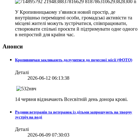
У Кропивницькому з’явився новий простір, де
внутрішньо переміщені особи, громадські активісти та
місцеві жителі можуть зустрічатися, співпрацювати,
створювати спільні проєкти й підтримувати одне одного
в непростий для країни час.
Анонси
Кропивничан закликають долучитися до почесної місії (ФОТО)
Деталі
2026-06-12 06:13:38
14 червня відзначають Всесвітній день донора крові.
Родини ветеранів та ветеранок із дітьми запрошують на творчу
зустріч на воді
Деталі
2026-06-09 07:30:03