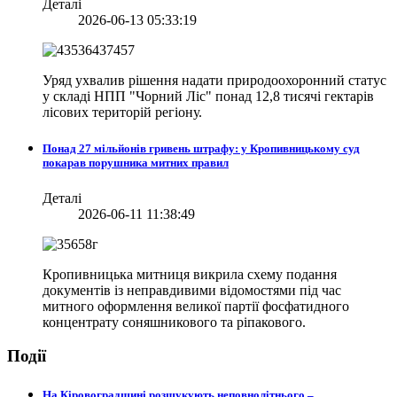
Деталі
2026-06-13 05:33:19
Уряд ухвалив рішення надати природоохоронний статус
у складі НПП "Чорний Ліс" понад 12,8 тисячі гектарів
лісових територій регіону.
Понад 27 мільйонів гривень штрафу: у Кропивницькому суд
покарав порушника митних правил
Деталі
2026-06-11 11:38:49
Кропивницька митниця викрила схему подання
документів із неправдивими відомостями під час
митного оформлення великої партії фосфатидного
концентрату соняшникового та ріпакового.
Події
На Кіровоградщині розшукують неповнолітнього –