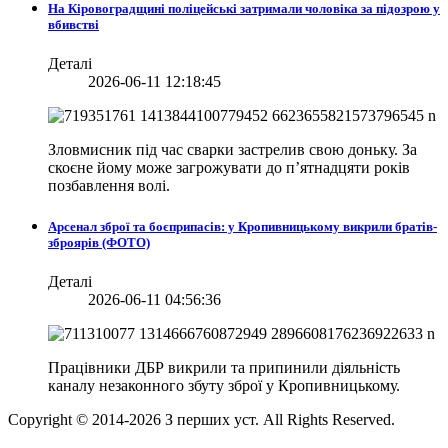
На Кіровоградщині поліцейські затримали чоловіка за підозрою у
вбивстві
Деталі
2026-06-11 12:18:45
Зловмисник під час сварки застрелив свою доньку. За
скоєне йому може загрожувати до п’ятнадцяти років
позбавлення волі.
Арсенал зброї та боєприпасів: у Кропивницькому викрили братів-
зброярів (ФОТО)
Деталі
2026-06-11 04:56:36
Працівники ДБР викрили та припинили діяльність
каналу незаконного збуту зброї у Кропивницькому.
Copyright © 2014-
2026
З перших уст. All Rights Reserved.