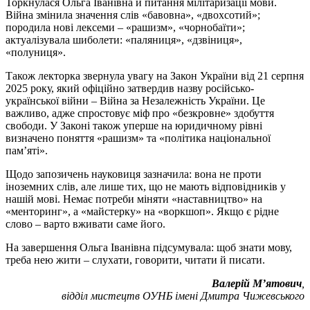
Торкнулася Ольга Іванівна й питання мілітаризації мови.
Війна змінила значення слів «бавовна», «двохсотий»;
породила нові лексеми – «рашизм», «чорнобаїти»;
актуалізувала шиболети: «паляниця», «дзвіниця»,
«полуниця».
Також лекторка звернула увагу на Закон України від 21 серпня
2025 року, який офіційно затвердив назву російсько-
української війни – Війна за Незалежність України. Це
важливо, адже спростовує міф про «безкровне» здобуття
свободи. У Законі також уперше на юридичному рівні
визначено поняття «рашизм» та «політика національної
пам’яті».
Щодо запозичень науковиця зазначила: вона не проти
іноземних слів, але лише тих, що не мають відповідників у
нашій мові. Немає потреби міняти «наставництво» на
«менторинг», а «майстерку» на «воркшоп». Якщо є рідне
слово – варто вживати саме його.
На завершення Ольга Іванівна підсумувала: щоб знати мову,
треба нею жити – слухати, говорити, читати й писати.
Валерій М’ятович
,
відділ мистецтв ОУНБ імені Дмитра Чижевського