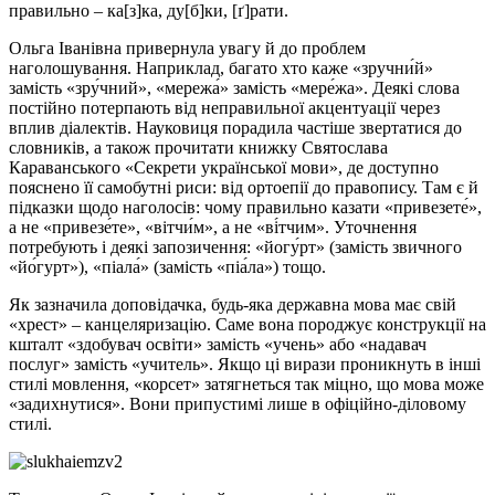
правильно – ка[з]ка, ду[б]ки, [ґ]рати.
Ольга Іванівна привернула увагу й до проблем
наголошування. Наприклад, багато хто каже «зручни́й»
замість «зру́чний», «мережа́» замість «мере́жа». Деякі слова
постійно потерпають від неправильної акцентуації через
вплив діалектів. Науковиця порадила частіше звертатися до
словників, а також прочитати книжку Святослава
Караванського «Секрети української мови», де доступно
пояснено її самобутні риси: від ортоепії до правопису. Там є й
підказки щодо наголосів: чому правильно казати «привезете́»,
а не «привезе́те», «вітчи́м», а не «ві́тчим». Уточнення
потребують і деякі запозичення: «йогу́рт» (замість звичного
«йо́гурт»), «піала́» (замість «піа́ла») тощо.
Як зазначила доповідачка, будь-яка державна мова має свій
«хрест» – канцеляризацію. Саме вона породжує конструкції на
кшталт «здобувач освіти» замість «учень» або «надавач
послуг» замість «учитель». Якщо ці вирази проникнуть в інші
стилі мовлення, «корсет» затягнеться так міцно, що мова може
«задихнутися». Вони припустимі лише в офіційно-діловому
стилі.