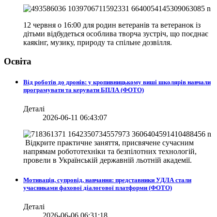
12 червня о 16:00 для родин ветеранів та ветеранок із
дітьми відбудеться особлива творча зустріч, що поєднає
каякінг, музику, природу та спільне дозвілля.
Освіта
Від роботів до дронів: у кропивницькому виші школярів навчали
програмувати та керувати БПЛА (ФОТО)
Деталі
2026-06-11 06:43:07
Відкрите практичне заняття, присвячене сучасним
напрямам робототехніки та безпілотних технологій,
провели в
Українській державній льотній академії.
Мотивація, супровід, навчання: представники УДЛА стали
учасниками фахової діалогової платформи (ФОТО)
Деталі
2026-06-06 06:31:18