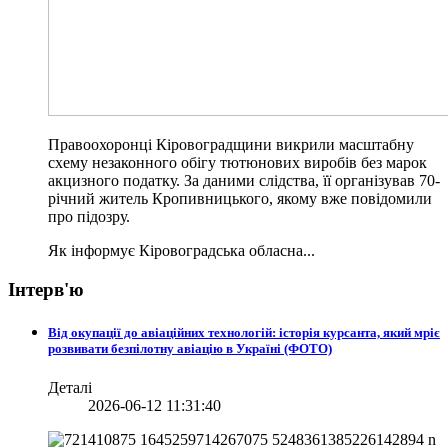
Правоохоронці Кіровоградщини викрили масштабну
схему незаконного обігу тютюнових виробів без марок
акцизного податку. За даними слідства, її організував 70-
річний житель Кропивницького, якому вже повідомили
про підозру.
Як інформує Кіровоградська обласна...
Інтерв'ю
Від окупації до авіаційних технологій: історія курсанта, який мріє
розвивати безпілотну авіацію в Україні (ФОТО)
Деталі
2026-06-12 11:31:40