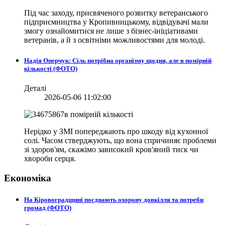
Під час заходу, присвяченого розвитку ветеранського
підприємництва у Кропивницькому, відвідувачі мали
змогу ознайомитися не лише з бізнес-ініціативами
ветеранів, а й з освітніми можливостями для молоді.
Надія Оперчук: Сіль потрібна організму щодня, але в помірній
кількості (ФОТО)
Деталі
2026-05-06 11:02:00
Нерідко у ЗМІ попереджають про шкоду від кухонної
солі. Часом стверджують, що вона спричиняє проблеми
зі здоров'ям, скажімо зависокий кров'яний тиск чи
хвороби серця.
Економіка
На Кіровоградщині поєднають охорону довкілля та потреби
громад (ФОТО)