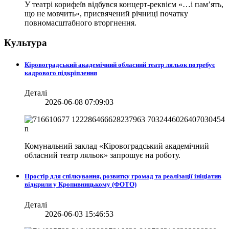
У театрі корифеїв відбувся концерт-реквієм «…і пам’ять,
що не мовчить», присвячений річниці початку
повномасштабного вторгнення.
Культура
Кіровоградський академічний обласний театр ляльок потребує
кадрового підкріплення
Деталі
2026-06-08 07:09:03
Комунальний заклад «Кіровоградський академічний
обласний театр ляльок» запрошує на роботу.
Простір для спілкування, розвитку громад та реалізації ініціатив
відкрили у Кропивницькому (ФОТО)
Деталі
2026-06-03 15:46:53