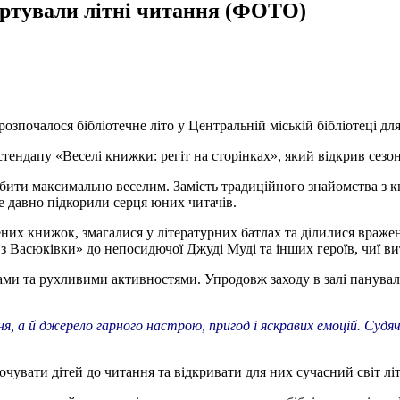
артували літні читання (ФОТО)
зпочалося бібліотечне літо у Центральній міській бібліотеці дл
тендапу «Веселі книжки: регіт на сторінках», який відкрив сезон
обити максимально веселим. Замість традиційного знайомства з 
же давно підкорили серця юних читачів.
них книжок, змагалися у літературних батлах та ділилися враж
з Васюківки» до непосидючої Джуді Муді та інших героїв, чиї ви
ми та рухливими активностями. Упродовж заходу в залі панувала
 а й джерело гарного настрою, пригод і яскравих емоцій. Судячи 
очувати дітей до читання та відкривати для них сучасний світ лі