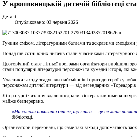
У кропивницькій дитячій бібліотеці ст
Деталі
Опубліковано: 03 червня 2026
Гучним сміхом, літературними батлами та яскравими емоціями ро
Понад пів сотні юних читачів стали учасниками літературного с
Цьогорічний старт літньої програми організатори вирішили зр
стали популярні літературні персонажі та кумедні історії, які в
Учасники заходу згадували найсмішніші пригоди героїв улюбле
персонажам дитячої літератури — від легендарних «Тореадорів 
Літературні читання вдало поєднали з інтерактивними конкурса
майже безперервно.
«Ми хотіли показати дітям, що книга — це не лише навчання,
бібліотеці.
Організатори переконані, що саме такі заходи допомагають заох