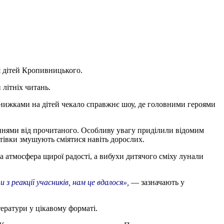
я дітей Кропивницького.
 літніх читань.
книжками на дітей чекало справжнє шоу, де головними героями
еннями від прочитаного. Особливу увагу приділили відомим
тівки змушують сміятися навіть дорослих.
 атмосфера щирої радості, а вибухи дитячого сміху лунали
з реакції учасників, нам це вдалося»,
— зазначають у
тератури у цікавому форматі.