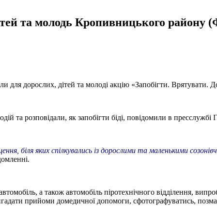
ітей та молодь Кропивницького району
и для дорослих, дітей та молоді акцію «Запобігти. Врятувати. 
ій та розповідали, як запобігти біді, повідомили в пресслужбі
щення, біля яких спілкувались із дорослими та маленькими созонів
домленні.
втомобіль, а також автомобіль піротехнічного відділення, випро
ригадати прийоми домедичної допомоги, сфотографуватись, позмаг