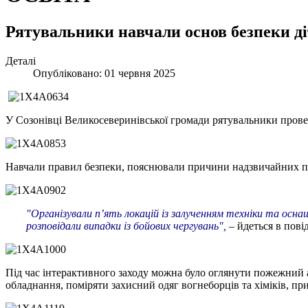
Рятувальники навчали основ безпеки д
Деталі
Опубліковано: 01 червня 2025
У Созонівці Великосеверинівської громади рятувальники провел
Навчали правил безпеки, пояснювали причини надзвичайних под
"Організували п’ять локацій із залученням техніки та осна
розповідали випадки із бойових чергувань",
– йдеться в пові
Під час інтерактивного заходу можна було оглянути пожежний а
обладнання, поміряти захисний одяг вогнеборців та хіміків, п