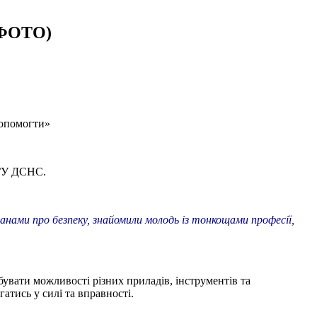
 (ФОТО)
Допомогти»
 ГУ ДСНС.
чанами про безпеку, знайомили молодь із тонкощами професії,
бувати можливості різних приладів, інструментів та
атись у силі та вправності.