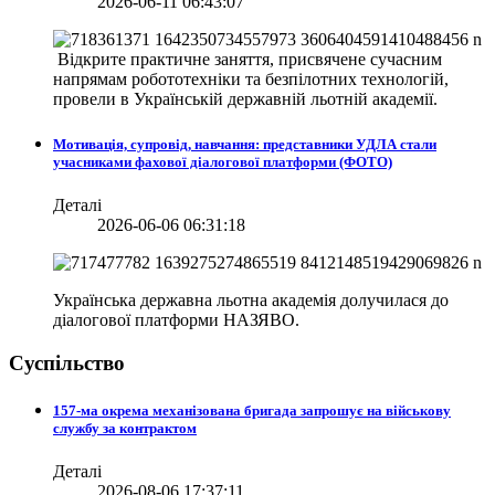
2026-06-11 06:43:07
Відкрите практичне заняття, присвячене сучасним
напрямам робототехніки та безпілотних технологій,
провели в
Українській державній льотній академії.
Мотивація, супровід, навчання: представники УДЛА стали
учасниками фахової діалогової платформи (ФОТО)
Деталі
2026-06-06 06:31:18
Українська державна льотна академія долучилася до
діалогової платформи НАЗЯВО.
Суспільство
157-ма окрема механізована бригада запрошує на військову
службу за контрактом
Деталі
2026-08-06 17:37:11