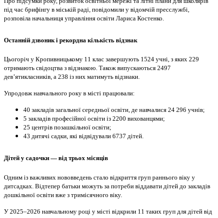
Про підсумки року, розвиток освітньої мережі та літні плани для школярів
під час брифінгу в міській раді, повідомили у відомчій пресслужбі,
розповіла начальниця управління освіти Лариса Костенко.
Останній дзвоник і рекордна кількість відзнак
Цьогоріч у Кропивницькому 11 клас завершують 1524 учні, з яких 229
отримають свідоцтва з відзнакою. Також випускаються 2497
дев’ятикласників, а 238 із них матимуть відзнаки.
Упродовж навчального року в місті працювали:
40 закладів загальної середньої освіти, де навчалися 24 296 учнів;
5 закладів професійної освіти із 2200 вихованцями;
25 центрів позашкільної освіти;
43 дитячі садки, які відвідували 6737 дітей.
Дітей у садочки — від трьох місяців
Одним із важливих нововведень стало відкриття груп раннього віку у
дитсадках. Відтепер батьки можуть за потреби віддавати дітей до закладів
дошкільної освіти вже з тримісячного віку.
У 2025–2026 навчальному році у місті відкрили 11 таких груп для дітей від