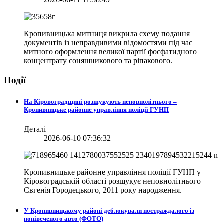
Кропивницька митниця викрила схему подання
документів із неправдивими відомостями під час
митного оформлення великої партії фосфатидного
концентрату соняшникового та ріпакового.
Події
На Кіровоградщині розшукують неповнолітнього –
Кропивницьке районне управління поліції ГУНП
Деталі
2026-06-10 07:36:32
Кропивницьке районне управління поліції ГУНП у
Кіровоградській області розшукує неповнолітнього
Євгенія Городецького, 2011 року народження.
У Кропивницькому районі деблокували постраждалого із
понівеченого авто (ФОТО)