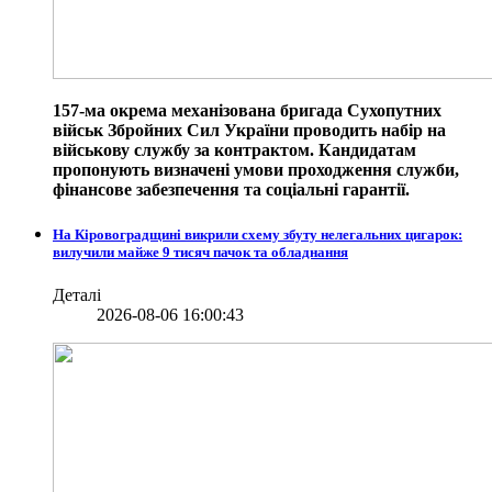
157-ма окрема механізована бригада Сухопутних
військ Збройних Сил України проводить набір на
військову службу за контрактом. Кандидатам
пропонують визначені умови проходження служби,
фінансове забезпечення та соціальні гарантії.
На Кіровоградщині викрили схему збуту нелегальних цигарок:
вилучили майже 9 тисяч пачок та обладнання
Деталі
2026-08-06 16:00:43