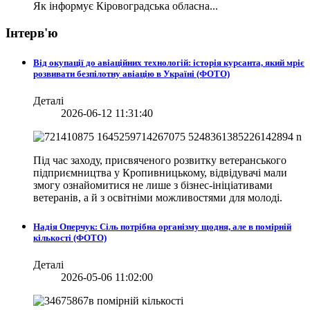
Як інформує Кіровоградська обласна...
Інтерв'ю
Від окупації до авіаційних технологій: історія курсанта, який мріє
розвивати безпілотну авіацію в Україні (ФОТО)
Деталі
2026-06-12 11:31:40
Під час заходу, присвяченого розвитку ветеранського
підприємництва у Кропивницькому, відвідувачі мали
змогу ознайомитися не лише з бізнес-ініціативами
ветеранів, а й з освітніми можливостями для молоді.
Надія Оперчук: Сіль потрібна організму щодня, але в помірній
кількості (ФОТО)
Деталі
2026-05-06 11:02:00