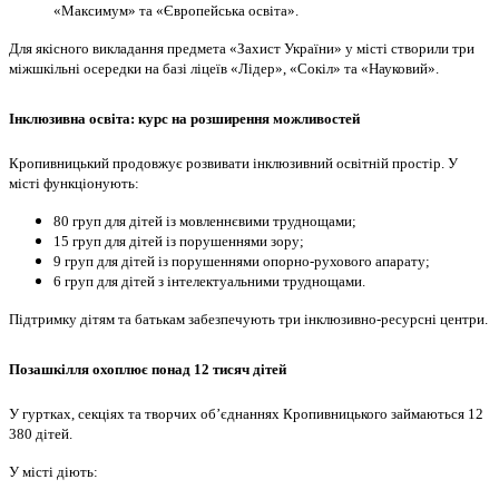
«Максимум» та «Європейська освіта».
Для якісного викладання предмета «Захист України» у місті створили три
міжшкільні осередки на базі ліцеїв «Лідер», «Сокіл» та «Науковий».
Інклюзивна освіта: курс на розширення можливостей
Кропивницький продовжує розвивати інклюзивний освітній простір. У
місті функціонують:
80 груп для дітей із мовленнєвими труднощами;
15 груп для дітей із порушеннями зору;
9 груп для дітей із порушеннями опорно-рухового апарату;
6 груп для дітей з інтелектуальними труднощами.
Підтримку дітям та батькам забезпечують три інклюзивно-ресурсні центри.
Позашкілля охоплює понад 12 тисяч дітей
У гуртках, секціях та творчих об’єднаннях Кропивницького займаються 12
380 дітей.
У місті діють: