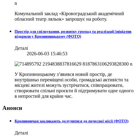
Комунальний заклад «Кіровоградський академічний
обласний театр ляльок» запрошує на роботу.
Простір для спілкування, розвитку громад та реалізації ініціатив
відкрили у Кропивницькому (ФОТО)
Деталі
2026-06-03 15:46:53
У Кропивницькому з’явився новий простір, де
внутрішньо переміщені особи, громадські активісти та
місцеві жителі можуть зустрічатися, співпрацювати,
створювати спільні проєкти й підтримувати одне одного
в непростий для країни час.
Анонси
Кропивничан закликають долучитися до почесної місії (ФОТО)
Деталі