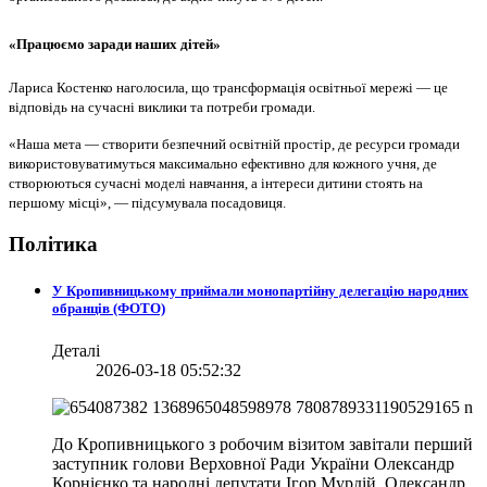
«Працюємо заради наших дітей»
Лариса Костенко наголосила, що трансформація освітньої мережі — це
відповідь на сучасні виклики та потреби громади.
«Наша мета — створити безпечний освітній простір, де ресурси громади
використовуватимуться максимально ефективно для кожного учня, де
створюються сучасні моделі навчання, а інтереси дитини стоять на
першому місці», — підсумувала посадовиця.
Політика
У Кропивницькому приймали монопартійну делегацію народних
обранців (ФОТО)
Деталі
2026-03-18 05:52:32
До Кропивницького з робочим візитом завітали перший
заступник голови Верховної Ради України Олександр
Корнієнко та народні депутати Ігор Мурдій, Олександр