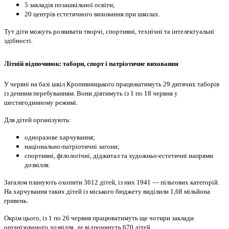
5 закладів позашкільної освіти;
20 центрів естетичного виховання при школах.
Тут діти можуть розвивати творчі, спортивні, технічні та інтелектуальні
здібності.
Літній відпочинок: табори, спорт і патріотичне виховання
У червні на базі шкіл Кропивницького працюватимуть 29 дитячих таборів
із денним перебуванням. Вони діятимуть із 1 по 18 червня у
шестигодинному режимі.
Для дітей організують:
одноразове харчування;
національно-патріотичні загони;
спортивні, філологічні, діджитал та художньо-естетичні напрями
дозвілля.
Загалом планують охопити 3612 дітей, із них 1941 — пільгових категорій.
На харчування таких дітей із міського бюджету виділили 1,68 мільйона
гривень.
Окрім цього, із 1 по 26 червня працюватимуть ще чотири заклади
організованого дозвілля, де відпочинуть 670 дітей.