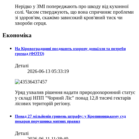
Нерідко у ЗМІ попереджають про шкоду від кухонної
солі. Часом стверджують, що вона спричиняє проблеми
зі здоров'ям, скажімо зависокий кров'яний тиск чи
хвороби серця.
Економіка
На Кіровоградщині поєднають охорону довкілля та потреби
громад (ФОТО)
Деталі
2026-06-13 05:33:19
Уряд ухвалив рішення надати природоохоронний статус
у складі НПП "Чорний Ліс" понад 12,8 тисячі гектарів
лісових територій регіону.
Понад 27 мільйонів гривень штрафу: у Кропивницькому суд
покарав порушника митних правил
Деталі
2026-06-11 11:38:49