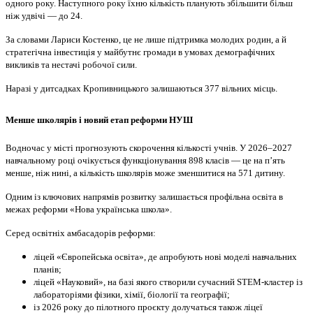
одного року. Наступного року їхню кількість планують збільшити більш
ніж удвічі — до 24.
За словами Лариси Костенко, це не лише підтримка молодих родин, а й
стратегічна інвестиція у майбутнє громади в умовах демографічних
викликів та нестачі робочої сили.
Наразі у дитсадках Кропивницького залишаються 377 вільних місць.
Менше школярів і новий етап реформи НУШ
Водночас у місті прогнозують скорочення кількості учнів. У 2026–2027
навчальному році очікується функціонування 898 класів — це на п’ять
менше, ніж нині, а кількість школярів може зменшитися на 571 дитину.
Одним із ключових напрямів розвитку залишається профільна освіта в
межах реформи «Нова українська школа».
Серед освітніх амбасадорів реформи:
ліцей «Європейська освіта», де апробують нові моделі навчальних
планів;
ліцей «Науковий», на базі якого створили сучасний STEM-кластер із
лабораторіями фізики, хімії, біології та географії;
із 2026 року до пілотного проєкту долучаться також ліцеї