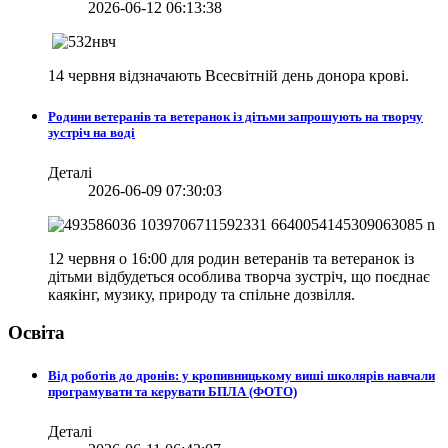
2026-06-12 06:13:38
14 червня відзначають Всесвітній день донора крові.
Родини ветеранів та ветеранок із дітьми запрошують на творчу
зустріч на воді
Деталі
2026-06-09 07:30:03
12 червня о 16:00 для родин ветеранів та ветеранок із
дітьми відбудеться особлива творча зустріч, що поєднає
каякінг, музику, природу та спільне дозвілля.
Освіта
Від роботів до дронів: у кропивницькому виші школярів навчали
програмувати та керувати БПЛА (ФОТО)
Деталі