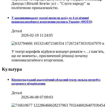
Дануца і Віталій Безгін: усі – "Слуги народу" за
політичною приналежністю.
У кропивницькому театрі провели захід до 4-ої річниці
повномасштабного вторгнення росіян в Україну (ФОТО)
Деталі
2026-02-19 11:24:05
У театрі корифеїв відбувся концерт-реквієм «…і пам’ять,
що не мовчить», присвячений річниці початку
повномасштабного вторгнення.
Культура
Кіровоградський академічний обласний театр ляльок потребує
кадрового підкріплення
Деталі
2026-06-08 07:09:03