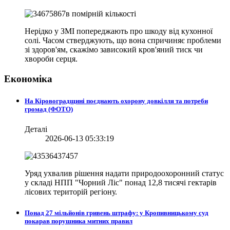
Нерідко у ЗМІ попереджають про шкоду від кухонної
солі. Часом стверджують, що вона спричиняє проблеми
зі здоров'ям, скажімо зависокий кров'яний тиск чи
хвороби серця.
Економіка
На Кіровоградщині поєднають охорону довкілля та потреби
громад (ФОТО)
Деталі
2026-06-13 05:33:19
Уряд ухвалив рішення надати природоохоронний статус
у складі НПП "Чорний Ліс" понад 12,8 тисячі гектарів
лісових територій регіону.
Понад 27 мільйонів гривень штрафу: у Кропивницькому суд
покарав порушника митних правил