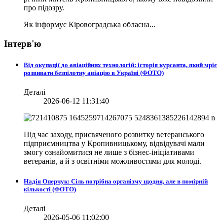
про підозру.
Як інформує Кіровоградська обласна...
Інтерв'ю
Від окупації до авіаційних технологій: історія курсанта, який мріє
розвивати безпілотну авіацію в Україні (ФОТО)
Деталі
2026-06-12 11:31:40
Під час заходу, присвяченого розвитку ветеранського
підприємництва у Кропивницькому, відвідувачі мали
змогу ознайомитися не лише з бізнес-ініціативами
ветеранів, а й з освітніми можливостями для молоді.
Надія Оперчук: Сіль потрібна організму щодня, але в помірній
кількості (ФОТО)
Деталі
2026-05-06 11:02:00