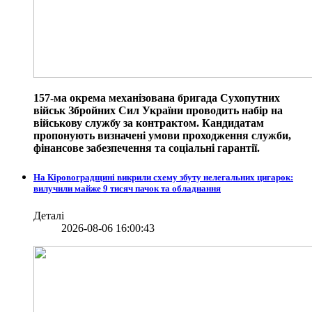
157-ма окрема механізована бригада Сухопутних
військ Збройних Сил України проводить набір на
військову службу за контрактом. Кандидатам
пропонують визначені умови проходження служби,
фінансове забезпечення та соціальні гарантії.
На Кіровоградщині викрили схему збуту нелегальних цигарок:
вилучили майже 9 тисяч пачок та обладнання
Деталі
2026-08-06 16:00:43