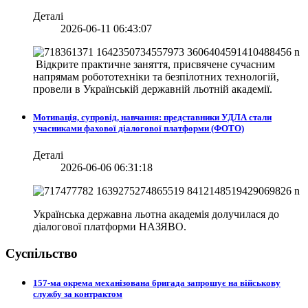
Деталі
2026-06-11 06:43:07
Відкрите практичне заняття, присвячене сучасним
напрямам робототехніки та безпілотних технологій,
провели в
Українській державній льотній академії.
Мотивація, супровід, навчання: представники УДЛА стали
учасниками фахової діалогової платформи (ФОТО)
Деталі
2026-06-06 06:31:18
Українська державна льотна академія долучилася до
діалогової платформи НАЗЯВО.
Суспільство
157-ма окрема механізована бригада запрошує на військову
службу за контрактом