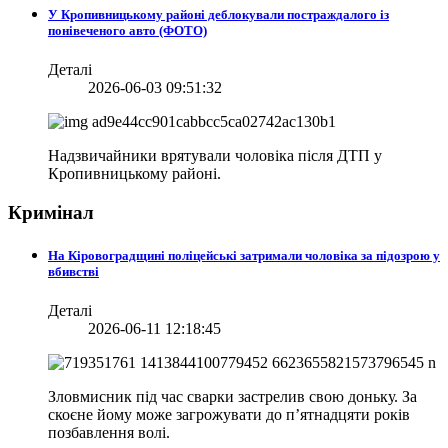
У Кропивницькому районі деблокували постраждалого із
понівеченого авто (ФОТО)
Деталі
2026-06-03 09:51:32
Надзвичайники врятували чоловіка після ДТП у
Кропивницькому районі.
Кримінал
На Кіровоградщині поліцейські затримали чоловіка за підозрою у
вбивстві
Деталі
2026-06-11 12:18:45
Зловмисник під час сварки застрелив свою доньку. За
скоєне йому може загрожувати до п’ятнадцяти років
позбавлення волі.