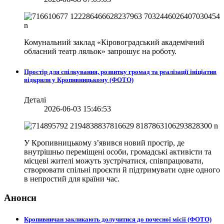
Комунальний заклад «Кіровоградський академічний
обласний театр ляльок» запрошує на роботу.
Простір для спілкування, розвитку громад та реалізації ініціатив
відкрили у Кропивницькому (ФОТО)
Деталі
2026-06-03 15:46:53
У Кропивницькому з’явився новий простір, де
внутрішньо переміщені особи, громадські активісти та
місцеві жителі можуть зустрічатися, співпрацювати,
створювати спільні проєкти й підтримувати одне одного
в непростий для країни час.
Анонси
Кропивничан закликають долучитися до почесної місії (ФОТО)