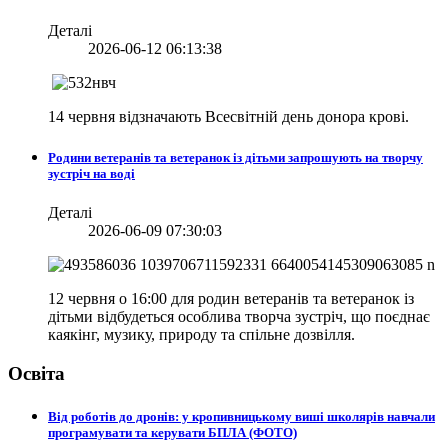
Деталі
2026-06-12 06:13:38
14 червня відзначають Всесвітній день донора крові.
Родини ветеранів та ветеранок із дітьми запрошують на творчу
зустріч на воді
Деталі
2026-06-09 07:30:03
12 червня о 16:00 для родин ветеранів та ветеранок із
дітьми відбудеться особлива творча зустріч, що поєднає
каякінг, музику, природу та спільне дозвілля.
Освіта
Від роботів до дронів: у кропивницькому виші школярів навчали
програмувати та керувати БПЛА (ФОТО)