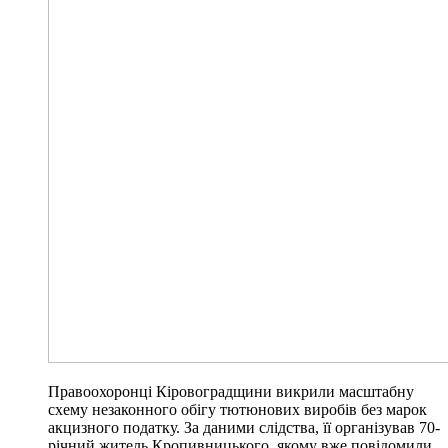
Правоохоронці Кіровоградщини викрили масштабну
схему незаконного обігу тютюнових виробів без марок
акцизного податку. За даними слідства, її організував 70-
річний житель Кропивницького, якому вже повідомили