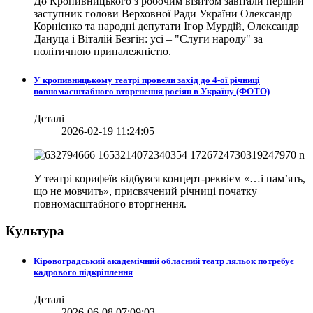
До Кропивницького з робочим візитом завітали перший
заступник голови Верховної Ради України Олександр
Корнієнко та народні депутати Ігор Мурдій, Олександр
Дануца і Віталій Безгін: усі – "Слуги народу" за
політичною приналежністю.
У кропивницькому театрі провели захід до 4-ої річниці
повномасштабного вторгнення росіян в Україну (ФОТО)
Деталі
2026-02-19 11:24:05
У театрі корифеїв відбувся концерт-реквієм «…і пам’ять,
що не мовчить», присвячений річниці початку
повномасштабного вторгнення.
Культура
Кіровоградський академічний обласний театр ляльок потребує
кадрового підкріплення
Деталі
2026-06-08 07:09:03