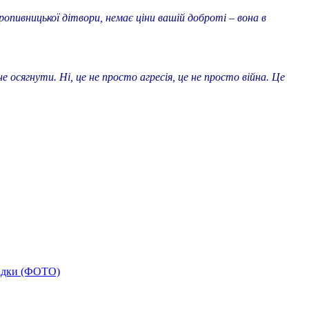
опивницької дітвори, немає ціни вашій доброті – вона в
е осягнути. Ні, це не просто агресія, це не просто війна. Це
відки (ФОТО)