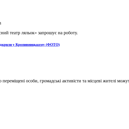
ний театр ляльок» запрошує на роботу.
в відкрили у Кропивницькому (ФОТО)
переміщені особи, громадські активісти та місцеві жителі можут