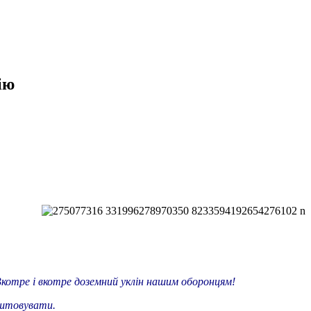
ію
 Вкотре і вкотре доземний уклін нашим оборонцям!
лаштовувати.