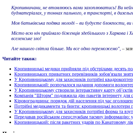
Кропивничани, не втомлююсь вами захоплюватись! Ви неймові
будматеріалах, у тоннах пального, в транспорті, в дизельге
Моя батьківська подяка молоді – ви будуєте блокпости, ви
Місто всю ніч приймало біженців здебільшого з Харкова і Ха
вселенське зло!
Але нашого світла більше. Ми все одно переможемо",
– заз
Читайте також:
Кропивницькі медики прийняли під обстрілами десять п
Кропивницьких приватних перевізників зобов'язали зняти
У Кропивницькому для захисників потрібні квадрокоптер
Кропивницький: розпочалося надання допомоги волонтер
У Кропивницькому створили інтерактивну карту об’єктів
Компанія "Шторм" подовжила дію пакетів інтернету для с
Кіровоградщина: порядок дій населення під час оголошен
Потрібні медикаменти та бинти: кропивницькі волотери 
У Кропивницькому для захисників потрібні форма та взут
Передавав російським спецслужбам таємну інформацію: у
Кропивницький: після ракетних ударів по Канатовому лі