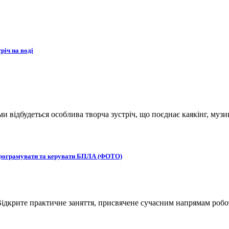
річ на воді
ьми відбудеться особлива творча зустріч, що поєднає каякінг, музи
 програмувати та керувати БПЛА (ФОТО)
ідкрите практичне заняття, присвячене сучасним напрямам робот