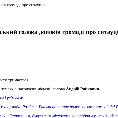
вів громаді про ситауцію
ський голова доповів громаді про ситауц
істо тримається.
о земляків наголосив міський голова
Андрій Райкович.
м і усім вам!
рожа армада. Розбили. Ганяли по наших полях, як зляканих зайців!
 Дякую підприємцям, дякую всім містянам, які продовжують їх об