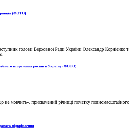
бранців (ФОТО)
ступник голови Верховної Ради України Олександр Корнієнко та
ю.
табного вторгнення росіян в Україну (ФОТО)
, що не мовчить», присвячений річниці початку повномасштабног
рового підкріплення