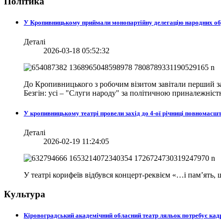
Політика
У Кропивницькому приймали монопартійну делегацію народних о
Деталі
2026-03-18 05:52:32
До Кропивницького з робочим візитом завітали перший за
Безгін: усі – "Слуги народу" за політичною приналежніст
У кропивницькому театрі провели захід до 4-ої річниці повномасш
Деталі
2026-02-19 11:24:05
У театрі корифеїв відбувся концерт-реквієм «…і пам’ять
Культура
Кіровоградський академічний обласний театр ляльок потребує кад