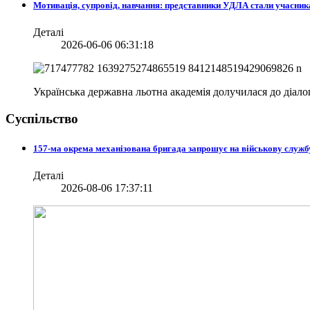
Мотивація, супровід, навчання: представники УДЛА стали учасни
Деталі
2026-06-06 06:31:18
Українська державна льотна академія долучилася до діа
Суспільство
157-ма окрема механізована бригада запрошує на військову служб
Деталі
2026-08-06 17:37:11