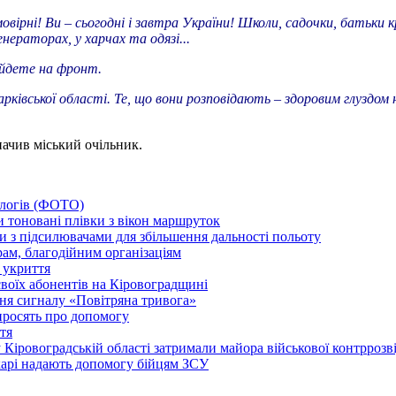
рні! Ви – сьогодні і завтра України! Школи, садочки, батьки кр
нераторах, у харчах та одязі...
 йдете на фронт.
рківської області. Те, що вони розповідають – здоровим глуздом н
начив міський очільник.
ологів (ФОТО)
 тоновані плівки з вікон маршруток
и з підсилювачами для збільшення дальності польоту
ам, благодійним організаціям
 укриття
воїх абонентів на Кіровоградщині
ня сигналу «Повітряна тривога»
просять про допомогу
тя
 Кіровоградській області затримали майора військової контрроз
карі надають допомогу бійцям ЗСУ