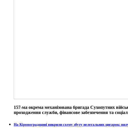
157-ма окрема механізована бригада Сухопутних війсь
проходження служби, фінансове забезпечення та соціаль
На Кіровоградщині викрили схему збуту нелегальних цигарок: вил