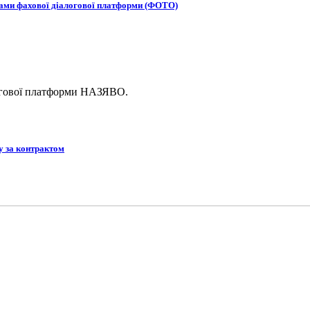
ками фахової діалогової платформи (ФОТО)
логової платформи НАЗЯВО.
у за контрактом