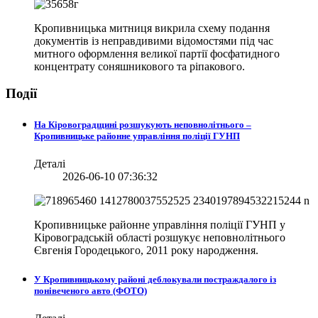
Кропивницька митниця викрила схему подання
документів із неправдивими відомостями під час
митного оформлення великої партії фосфатидного
концентрату соняшникового та ріпакового.
Події
На Кіровоградщині розшукують неповнолітнього –
Кропивницьке районне управління поліції ГУНП
Деталі
2026-06-10 07:36:32
Кропивницьке районне управління поліції ГУНП у
Кіровоградській області розшукує неповнолітнього
Євгенія Городецького, 2011 року народження.
У Кропивницькому районі деблокували постраждалого із
понівеченого авто (ФОТО)