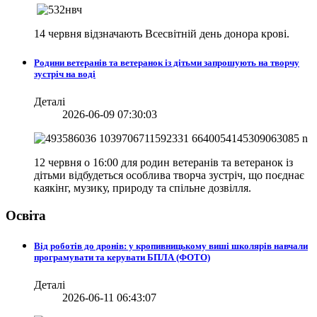
14 червня відзначають Всесвітній день донора крові.
Родини ветеранів та ветеранок із дітьми запрошують на творчу
зустріч на воді
Деталі
2026-06-09 07:30:03
12 червня о 16:00 для родин ветеранів та ветеранок із
дітьми відбудеться особлива творча зустріч, що поєднає
каякінг, музику, природу та спільне дозвілля.
Освіта
Від роботів до дронів: у кропивницькому виші школярів навчали
програмувати та керувати БПЛА (ФОТО)
Деталі
2026-06-11 06:43:07