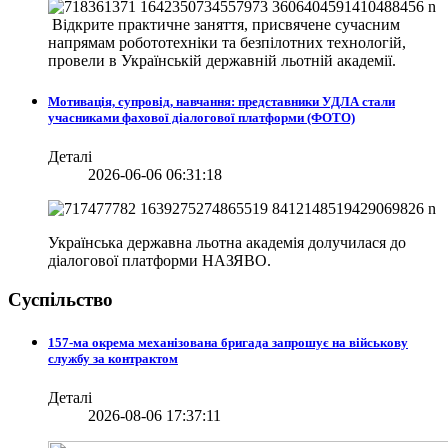
Відкрите практичне заняття, присвячене сучасним
напрямам робототехніки та безпілотних технологій,
провели в
Українській державній льотній академії.
Мотивація, супровід, навчання: представники УДЛА стали
учасниками фахової діалогової платформи (ФОТО)
Деталі
2026-06-06 06:31:18
Українська державна льотна академія долучилася до
діалогової платформи НАЗЯВО.
Суспільство
157-ма окрема механізована бригада запрошує на військову
службу за контрактом
Деталі
2026-08-06 17:37:11