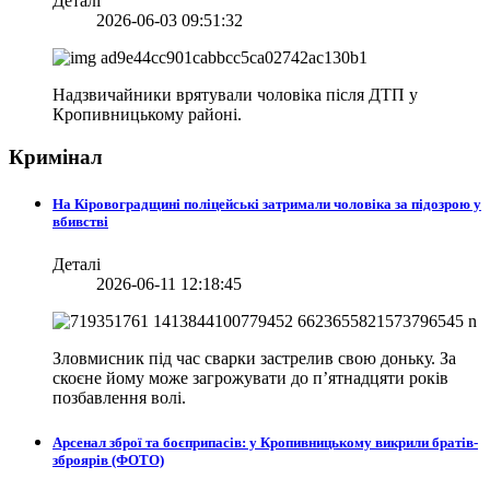
Деталі
2026-06-03 09:51:32
Надзвичайники врятували чоловіка після ДТП у
Кропивницькому районі.
Кримінал
На Кіровоградщині поліцейські затримали чоловіка за підозрою у
вбивстві
Деталі
2026-06-11 12:18:45
Зловмисник під час сварки застрелив свою доньку. За
скоєне йому може загрожувати до п’ятнадцяти років
позбавлення волі.
Арсенал зброї та боєприпасів: у Кропивницькому викрили братів-
зброярів (ФОТО)