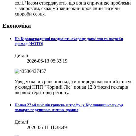
солі. Часом стверджують, що вона спричиняє проблеми
зі здоров'ям, скажімо зависокий кров'яний тиск чи
хвороби серця.
Економіка
На Кіровоградщині поєднають охорону довкілля та потреби
громад (ФОТО)
Деталі
2026-06-13 05:33:19
Уряд ухвалив рішення надати природоохоронний статус
у складі НПП "Чорний Ліс" понад 12,8 тисячі гектарів
лісових територій регіону.
Понад 27 мільйонів гривень штрафу: у Кропивницькому суд
покарав порушника митних правил
Деталі
2026-06-11 11:38:49