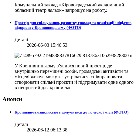
Комунальний заклад «Кіровоградський академічний
обласний театр ляльок» запрошує на роботу.
Простір для спілкування, розвитку громад та реалізації ініціатив
відкрили у Кропивницькому (ФОТО)
Деталі
2026-06-03 15:46:53
У Кропивницькому з’явився новий простір, де
внутрішньо переміщені особи, громадські активісти та
місцеві жителі можуть зустрічатися, співпрацювати,
створювати спільні проєкти й підтримувати одне одного
в непростий для країни час.
Анонси
Кропивничан закликають долучитися до почесної місії (ФОТО)
Деталі
2026-06-12 06:13:38