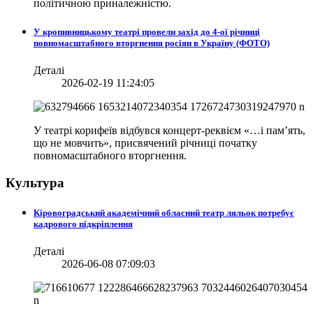
політичною приналежністю.
У кропивницькому театрі провели захід до 4-ої річниці
повномасштабного вторгнення росіян в Україну (ФОТО)
Деталі
2026-02-19 11:24:05
У театрі корифеїв відбувся концерт-реквієм «…і пам’ять,
що не мовчить», присвячений річниці початку
повномасштабного вторгнення.
Культура
Кіровоградський академічний обласний театр ляльок потребує
кадрового підкріплення
Деталі
2026-06-08 07:09:03