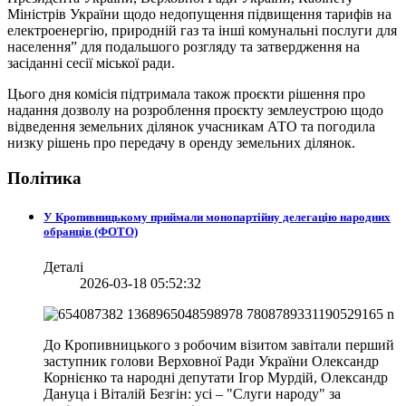
Міністрів України щодо недопущення підвищення тарифів на
електроенергію, природній газ та інші комунальні послуги для
населення” для подальшого розгляду та затвердження на
засіданні сесії міської ради.
Цього дня комісія підтримала також проєкти рішення про
надання дозволу на розроблення проєкту землеустрою щодо
відведення земельних ділянок учасникам АТО та погодила
низку рішень про передачу в оренду земельних ділянок.
Політика
У Кропивницькому приймали монопартійну делегацію народних
обранців (ФОТО)
Деталі
2026-03-18 05:52:32
До Кропивницького з робочим візитом завітали перший
заступник голови Верховної Ради України Олександр
Корнієнко та народні депутати Ігор Мурдій, Олександр
Дануца і Віталій Безгін: усі – "Слуги народу" за