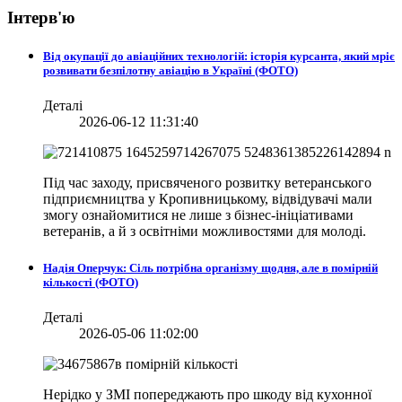
Інтерв'ю
Від окупації до авіаційних технологій: історія курсанта, який мріє
розвивати безпілотну авіацію в Україні (ФОТО)
Деталі
2026-06-12 11:31:40
Під час заходу, присвяченого розвитку ветеранського
підприємництва у Кропивницькому, відвідувачі мали
змогу ознайомитися не лише з бізнес-ініціативами
ветеранів, а й з освітніми можливостями для молоді.
Надія Оперчук: Сіль потрібна організму щодня, але в помірній
кількості (ФОТО)
Деталі
2026-05-06 11:02:00
Нерідко у ЗМІ попереджають про шкоду від кухонної