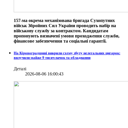
157-ма окрема механізована бригада Сухопутних
військ Збройних Сил України проводить набір на
військову службу за контрактом. Кандидатам
пропонують визначені умови проходження служби,
фінансове забезпечення та соціальні гарантії.
На Кіровоградщині викрили схему збуту нелегальних цигарок:
вилучили майже 9 тисяч пачок та обладнання
Деталі
2026-08-06 16:00:43