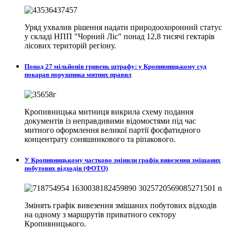
Уряд ухвалив рішення надати природоохоронний статус
у складі НПП "Чорний Ліс" понад 12,8 тисячі гектарів
лісових територій регіону.
Понад 27 мільйонів гривень штрафу: у Кропивницькому суд
покарав порушника митних правил
Кропивницька митниця викрила схему подання
документів із неправдивими відомостями під час
митного оформлення великої партії фосфатидного
концентрату соняшникового та ріпакового.
У Кропивницькому частково змінили графік вивезення змішаних
побутових відходів (ФОТО)
Змінять графік вивезення змішаних побутових відходів
на одному з маршрутів приватного сектору
Кропивницького.