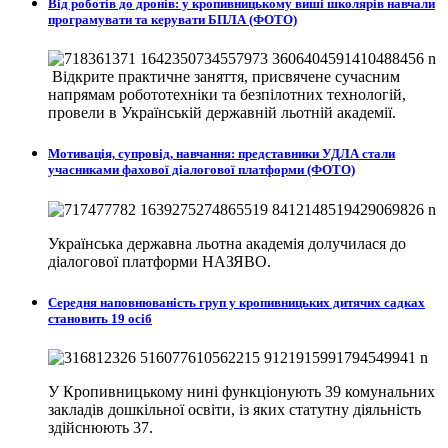
Від роботів до дронів: у кропивницькому виші школярів навчали
програмувати та керувати БПЛА (ФОТО)
Відкрите практичне заняття, присвячене сучасним
напрямам робототехніки та безпілотних технологій,
провели в
Українській державній льотній академії.
Мотивація, супровід, навчання: представники УДЛА стали
учасниками фахової діалогової платформи (ФОТО)
Українська державна льотна академія долучилася до
діалогової платформи НАЗЯВО.
Середня наповнюваність груп у кропивницьких дитячих садках
становить 19 осіб
У Кропивницькому нині функціонують 39 комунальних
закладів дошкільної освіти, із яких статутну діяльність
здійснюють 37.