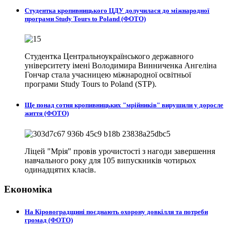
Студентка кропивницького ЦДУ долучилася до міжнародної
програми Study Tours to Poland (ФОТО)
Студентка Центральноукраїнського державного
університету імені Володимира Винниченка Ангеліна
Гончар стала учасницею міжнародної освітньої
програми Study Tours to Poland (STP).
Ще понад сотня кропивницьких "мрійників" вирушили у доросле
життя (ФОТО)
Ліцей "Мрія" провів урочистості з нагоди завершення
навчального року для 105 випускників чотирьох
одинадцятих класів.
Економіка
На Кіровоградщині поєднають охорону довкілля та потреби
громад (ФОТО)