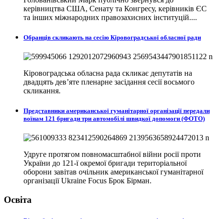
керівництва США, Сенату та Конгресу, керівників ЄС
та інших міжнародних правозахисних інституцій....
Обранців скликають на сесію Кіровоградської обласної ради
Кіровоградська обласна рада скликає депутатів на
двадцять дев’яте пленарне засідання сесії восьмого
скликання.
Представники американської гуманітарної організації передали
воїнам 121 бригади три автомобілі швидкої допомоги (ФОТО)
Удруге протягом повномасштабної війни росії проти
України до 121-ї окремої бригади територіальної
оборони завітав очільник американської гуманітарної
організації Ukraine Focus Брок Бірман.
Освіта