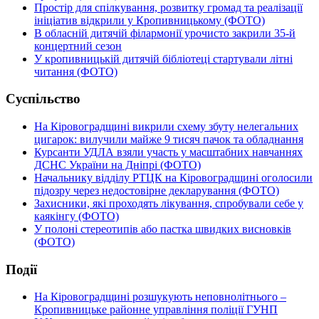
Простір для спілкування, розвитку громад та реалізації
ініціатив відкрили у Кропивницькому (ФОТО)
В обласній дитячій філармонії урочисто закрили 35-й
концертний сезон
У кропивницькій дитячій бібліотеці стартували літні
читання (ФОТО)
Суспільство
На Кіровоградщині викрили схему збуту нелегальних
цигарок: вилучили майже 9 тисяч пачок та обладнання
Курсанти УДЛА взяли участь у масштабних навчаннях
ДСНС України на Дніпрі (ФОТО)
Начальнику відділу РТЦК на Кіровоградщині оголосили
підозру через недостовірне декларування (ФОТО)
Захисники, які проходять лікування, спробували себе у
каякінгу (ФОТО)
У полоні стереотипів або пастка швидких висновків
(ФОТО)
Події
На Кіровоградщині розшукують неповнолітнього –
Кропивницьке районне управління поліції ГУНП