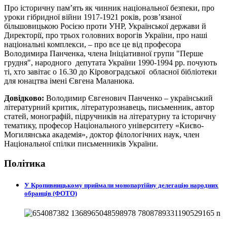
Про історичну пам’ять як чинник національної безпеки, про
уроки гібридної війни 1917-1921 років, розв’язаної
більшовицькою Росією проти УНР, Української держави й
Директорії, про трьох головних ворогів України, про наші
національні комплекси, – про все це від професора
Володимира Панченка, члена Ініціативної групи "Перше
грудня", народного депутата України 1990-1994 рр. почують
ті, хто завітає о 16.30 до Кіровоградської обласної бібліотеки
для юнацтва імені Євгена Маланюка.
Довідково:
Володимир Євгенович Панченко – український
літературний критик, літературознавець, письменник, автор
статей, монографій, підручників на літературну та історичну
тематику, професор Національного університету «Києво-
Могилянська академія», доктор філологічних наук, член
Національної спілки письменників України.
Політика
У Кропивницькому приймали монопартійну делегацію народних
обранців (ФОТО)