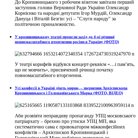
До Кропивницького з робочим візитом завітали перший
заступник голови Верховної Ради України Олександр
Корнієнко та народні депутати Ігор Мурдій, Олександр
Дануца і Віталій Безгін: усі – "Слуги народу" за
політичною приналежністю.
У кропивницькому театрі провели захід до 4-ої річниці
повномасштабного вторгнення росіян в Україну (ФОТО)
У театрі корифеїв відбувся концерт-реквієм «…і пам’ять,
що не мовчить», присвячений річниці початку
повномасштабного вторгнення.
Усі конфесії в Україні діють мирно, – звернення Архієпископа
Кропивницького і Голованівського Марка (ФОТО, ВІДЕО)
Аби розвіяти неправдиву пропаганду УПЦ московського
патріархату – брехню про утиски УПЦ МП, яка
систематично сама є провокатором міжконфесійних
конфліктів – Архієпископ Кропивницький і
Голованівський Марк публічно звернувся до