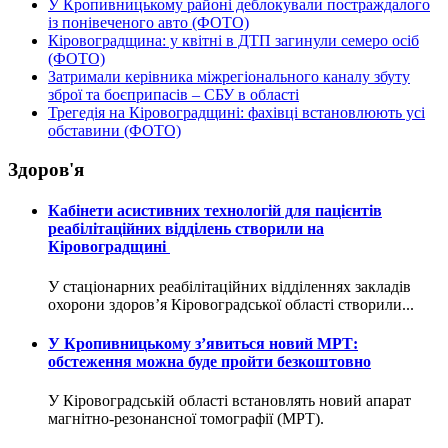
У Кропивницькому районі деблокували постраждалого
із понівеченого авто (ФОТО)
Кіровоградщина: у квітні в ДТП загинули семеро осіб
(ФОТО)
Затримали керівника міжрегіонального каналу збуту
зброї та боєприпасів – СБУ в області
Трегедія на Кіровоградщині: фахівці встановлюють усі
обставини (ФОТО)
Здоров'я
Кабінети асистивних технологій для пацієнтів
реабілітаційних відділень створили на
Кіровоградщині
У стаціонарних реабілітаційних відділеннях закладів
охорони здоров’я Кіровоградської області створили...
У Кропивницькому з’явиться новий МРТ:
обстеження можна буде пройти безкоштовно
У Кіровоградській області встановлять новий апарат
магнітно-резонансної томографії (МРТ).