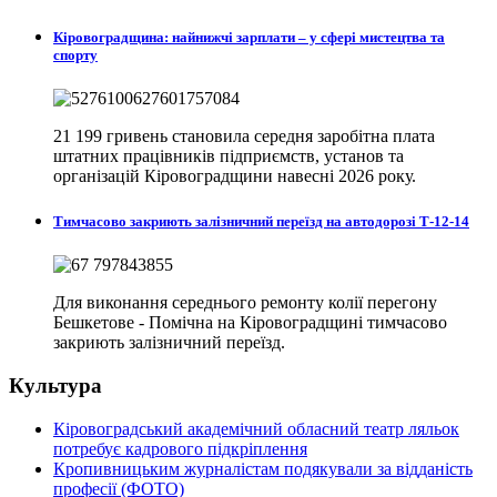
Кіровоградщина: найнижчі зарплати – у сфері мистецтва та
спорту
21 199 гривень становила середня заробітна плата
штатних працівників підприємств, установ та
організацій Кіровоградщини навесні 2026 року.
Тимчасово закриють залізничний переїзд на автодорозі Т-12-14
Для виконання середнього ремонту колії перегону
Бешкетове - Помічна на Кіровоградщині тимчасово
закриють залізничний переїзд.
Культура
Кіровоградський академічний обласний театр ляльок
потребує кадрового підкріплення
Кропивницьким журналістам подякували за відданість
професії (ФОТО)