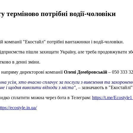
 терміново потрібні водії-чоловіки
 компанії "Екостайл" потрібні вантажники і водії-чоловіки.
дприємства пішли захищати Україну, але треба продовжувати збер
тково в денні зміни.
 напряму директорові компанії
Олені Домбровській
– 050 333 32
чна усім, хто вчасно сплачує за послуги з вивезення та захороне
не і щодня вивозити відходи з міста",
– зазначають в "Екостайлі"
идко сплатити можна через бота в Телеграм:
https://t.me/Ecostyle1
ttps://ecostyle.in.ua/