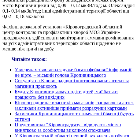
місто Кропивницький від 0,09 – 0,12 мкЗВ/год; м. Олександрія
0,1- 0,14 мкЗв/год; інші адміністративні території області від
0,02 – 0,18 мкЗв/год.
Фахівці державної установи «Кіровоградський обласний
центр контролю та профілактики хвороб МОЗ України»
продовжують здійснювати моніторинг гаммавипромінювання
на усіх адміністративних територіях області щоденно не
менше ніж тричі на добу.
Читайте також:
У мережах з’являється дуже багато фейкової інформації,
не вірте, – міський голова Кропивницького
Ситуація на Кіровоградщині контрольована: аптеки та
магазини працюють
Куди у Кропивницькому подіти дітей, чиї батьки
працюють без вихідних
Кіровоградщина: власників магазинів, заправок та аптек
закликали активніше приймати розрахунки картками
Захисники Кропивницького та тимчасові біженці будуть
ситими
Представники "Кіровоградгазу" відвідують містян
винятково за особистим викликом споживача
У Кіровоградській області перший зухвалець позбувся