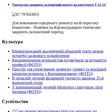
Тимчасово закриють залізничний переїзд на автодорозі Т-12-14
Для виконання середнього ремонту колії перегону
Бешкетове - Помічна на Кіровоградщині тимчасово
закриють залізничний переїзд.
Культура
Кіровоградський академічний обласний театр ляльок
потребує кадрового підкріплення
Кропивницьким журналістам подякували за відданість
професії (ФОТО)
Простір для спілкування, розвитку громад та реалізації
ініціатив відкрили у Кропивницькому (ФОТО)
В обласній дитячій філармонії урочисто закрили 35-й
концертний сезон
У кропивницькій дитячій бібліотеці стартували літні
читання (ФОТО)
Суспільство
157-ма окрема механізована бригада запрошує на