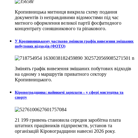
Кропивницька митниця викрила схему подання
документів із неправдивими відомостями під час
митного оформлення великої партії фосфатидного
концентрату соняшникового та ріпакового.
У Кропивницькому частково змінили графік вивезення змішаних
побутових відходів (ФОТО)
Змінять графік вивезення змішаних побутових відходів
на одному з маршрутів приватного сектору
Кропивницького.
Кіровоградщина: найнижчі зарплати – у сфері мистецтва та
спорту
21 199 гривень становила середня заробітна плата
штатних працівників підприємств, установ та
організацій Кіровоградщини навесні 2026 року.