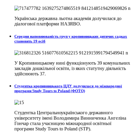
Українська державна льотна академія долучилася до
діалогової платформи НАЗЯВО.
Середня наповнюваність груп у кропивницьких дитячих садках
становить 19 осіб
У Кропивницькому нині функціонують 39 комунальних
закладів дошкільної освіти, із яких статутну діяльність
здійснюють 37.
Студентка кропивницького ЦДУ долучилася до міжнародної
програми Study Tours to Poland (ФОТО)
Студентка Центральноукраїнського державного
університету імені Володимира Винниченка Ангеліна
Гончар стала учасницею міжнародної освітньої
програми Study Tours to Poland (STP).