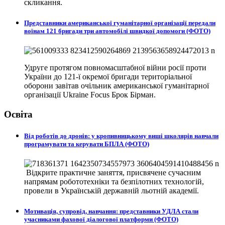
скликання.
Представники американської гуманітарної організації передали
воїнам 121 бригади три автомобілі швидкої допомоги (ФОТО)
Удруге протягом повномасштабної війни росії проти
України до 121-ї окремої бригади територіальної
оборони завітав очільник американської гуманітарної
організації Ukraine Focus Брок Бірман.
Освіта
Від роботів до дронів: у кропивницькому виші школярів навчали
програмувати та керувати БПЛА (ФОТО)
Відкрите практичне заняття, присвячене сучасним
напрямам робототехніки та безпілотних технологій,
провели в
Українській державній льотній академії.
Мотивація, супровід, навчання: представники УДЛА стали
учасниками фахової діалогової платформи (ФОТО)