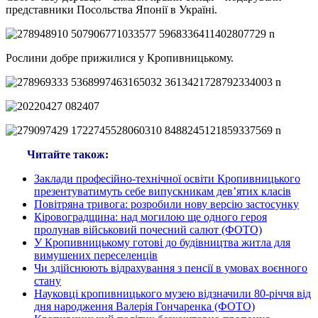
представники Посольства Японії в Україні.
Рослини добре прижилися у Кропивницькому.
Читайте також:
Заклади професійно-технічної освіти Кропивницького
презентуватимуть себе випускникам дев’ятих класів
Повітряна тривога: розробили нову версію застосунку
Кіровоградщина: над могилою ще одного героя
пролунав військовий почесний салют (ФОТО)
У Кропивницькому готові до будівництва житла для
вимушених переселенців
Чи здійснюють відрахування з пенсії в умовах воєнного
стану
Науковці кропивницького музею відзначили 80-річчя від
дня народження Валерія Гончаренка (ФОТО)