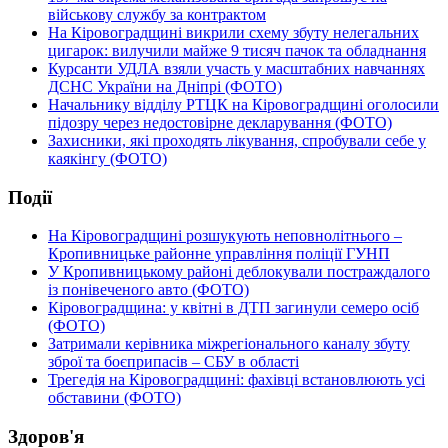
військову службу за контрактом
На Кіровоградщині викрили схему збуту нелегальних
цигарок: вилучили майже 9 тисяч пачок та обладнання
Курсанти УДЛА взяли участь у масштабних навчаннях
ДСНС України на Дніпрі (ФОТО)
Начальнику відділу РТЦК на Кіровоградщині оголосили
підозру через недостовірне декларування (ФОТО)
Захисники, які проходять лікування, спробували себе у
каякінгу (ФОТО)
Події
На Кіровоградщині розшукують неповнолітнього –
Кропивницьке районне управління поліції ГУНП
У Кропивницькому районі деблокували постраждалого
із понівеченого авто (ФОТО)
Кіровоградщина: у квітні в ДТП загинули семеро осіб
(ФОТО)
Затримали керівника міжрегіонального каналу збуту
зброї та боєприпасів – СБУ в області
Трегедія на Кіровоградщині: фахівці встановлюють усі
обставини (ФОТО)
Здоров'я