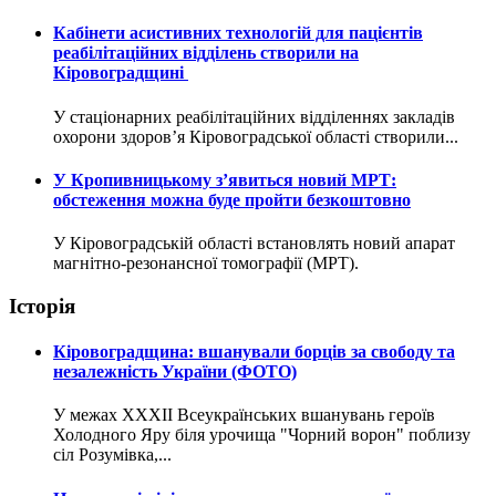
Кабінети асистивних технологій для пацієнтів
реабілітаційних відділень створили на
Кіровоградщині
У стаціонарних реабілітаційних відділеннях закладів
охорони здоров’я Кіровоградської області створили...
У Кропивницькому з’явиться новий МРТ:
обстеження можна буде пройти безкоштовно
У Кіровоградській області встановлять новий апарат
магнітно-резонансної томографії (МРТ).
Історія
Кіровоградщина: вшанували борців за свободу та
незалежність України (ФОТО)
У межах XXXII Всеукраїнських вшанувань героїв
Холодного Яру біля урочища "Чорний ворон" поблизу
сіл Розумівка,...