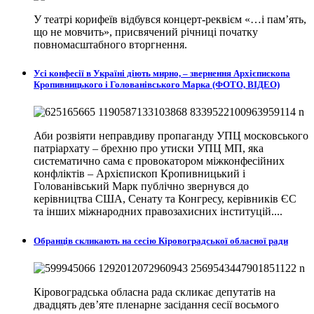
У театрі корифеїв відбувся концерт-реквієм «…і пам’ять,
що не мовчить», присвячений річниці початку
повномасштабного вторгнення.
Усі конфесії в Україні діють мирно, – звернення Архієпископа
Кропивницького і Голованівського Марка (ФОТО, ВІДЕО)
Аби розвіяти неправдиву пропаганду УПЦ московського
патріархату – брехню про утиски УПЦ МП, яка
систематично сама є провокатором міжконфесійних
конфліктів – Архієпископ Кропивницький і
Голованівський Марк публічно звернувся до
керівництва США, Сенату та Конгресу, керівників ЄС
та інших міжнародних правозахисних інституцій....
Обранців скликають на сесію Кіровоградської обласної ради
Кіровоградська обласна рада скликає депутатів на
двадцять дев’яте пленарне засідання сесії восьмого