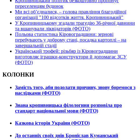
Кропивницький політик безкоштовно пропонує
переселенцям будинок
Ми всі об’єдналися, – голова правління благодійної
організації "100 відсотків життя. Кропивницький"
У Кропивницькому згадали трагедію 36-річної давнини
та вшанували ліквідаторів (ФОТО)
Польова статистика Кіровоградщини: зернові
перебувають у доброму стані, посадка картоплі – на
завершальній стадії
Український трофей: різьбяр із Кіровоградщини
виготовляє іграшки-конструктори й допомагає ЗСУ
(ФОТО)
КОЛОНКИ
Замість того, аби подолати причину, знову боремося з
наслідками (ФОТО)
Знана кропивницька філологиня розповіла про
стандарт національної мови (ФОТО)
Казкова історія України (ФОТО)
До останніх своїх днів Броніслав Куманський