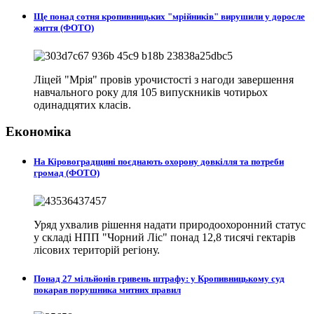
Ще понад сотня кропивницьких "мрійників" вирушили у доросле
життя (ФОТО)
Ліцей "Мрія" провів урочистості з нагоди завершення
навчального року для 105 випускників чотирьох
одинадцятих класів.
Економіка
На Кіровоградщині поєднають охорону довкілля та потреби
громад (ФОТО)
Уряд ухвалив рішення надати природоохоронний статус
у складі НПП "Чорний Ліс" понад 12,8 тисячі гектарів
лісових територій регіону.
Понад 27 мільйонів гривень штрафу: у Кропивницькому суд
покарав порушника митних правил