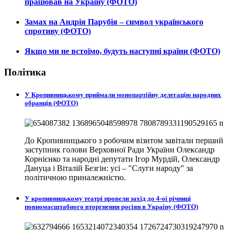
працював на Україну (ФОТО)
Замах на Андрія Парубія – символ українського
спротиву (ФОТО)
Якщо ми не встоїмо, будуть наступні країни (ФОТО)
Політика
У Кропивницькому приймали монопартійну делегацію народних
обранців (ФОТО)
До Кропивницького з робочим візитом завітали перший
заступник голови Верховної Ради України Олександр
Корнієнко та народні депутати Ігор Мурдій, Олександр
Дануца і Віталій Безгін: усі – "Слуги народу" за
політичною приналежністю.
У кропивницькому театрі провели захід до 4-ої річниці
повномасштабного вторгнення росіян в Україну (ФОТО)