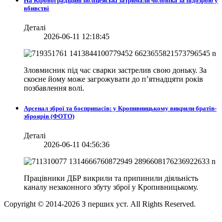
На Кіровоградщині поліцейські затримали чоловіка за підозрою у
вбивстві
Деталі
2026-06-11 12:18:45
Зловмисник під час сварки застрелив свою доньку. За
скоєне йому може загрожувати до п’ятнадцяти років
позбавлення волі.
Арсенал зброї та боєприпасів: у Кропивницькому викрили братів-
зброярів (ФОТО)
Деталі
2026-06-11 04:56:36
Працівники ДБР викрили та припинили діяльність
каналу незаконного збуту зброї у Кропивницькому.
Copyright © 2014-
2026
З перших уст. All Rights Reserved.