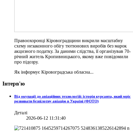
Правоохоронці Кіровоградщини викрили масштабну
схему незаконного обігу тютюнових виробів без марок
акцизного податку. За даними слідства, її організував 70-
річний житель Кропивницького, якому вже повідомили
про підозру.
Як інформує Кіровоградська обласна...
Інтерв'ю
Від окупації до авіаційних технологій: історія курсанта, який мріє
розвивати безпілотну авіацію в Україні (ФОТО)
Деталі
2026-06-12 11:31:40