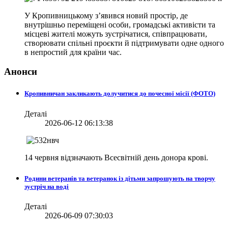
У Кропивницькому з’явився новий простір, де
внутрішньо переміщені особи, громадські активісти та
місцеві жителі можуть зустрічатися, співпрацювати,
створювати спільні проєкти й підтримувати одне одного
в непростий для країни час.
Анонси
Кропивничан закликають долучитися до почесної місії (ФОТО)
Деталі
2026-06-12 06:13:38
14 червня відзначають Всесвітній день донора крові.
Родини ветеранів та ветеранок із дітьми запрошують на творчу
зустріч на воді
Деталі
2026-06-09 07:30:03