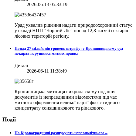
2026-06-13 05:33:19
Уряд ухвалив рішення надати природоохоронний статус
у складі НПП "Чорний Ліс" понад 12,8 тисячі гектарів
лісових територій регіону.
Понад 27 мільйонів гривень штрафу: у Кропивницькому суд
покарав порушника митних правил
Деталі
2026-06-11 11:38:49
Кропивницька митниця викрила схему подання
документів із неправдивими відомостями під час
митного оформлення великої партії фосфатидного
концентрату соняшникового та ріпакового.
Події
На Кіровоградщині розшукують неповнолітнього –