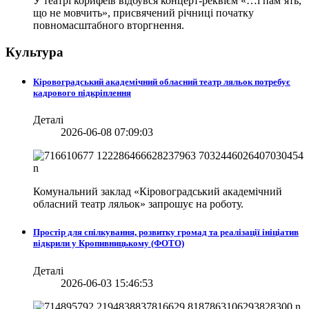
У театрі корифеїв відбувся концерт-реквієм «…і пам’ять,
що не мовчить», присвячений річниці початку
повномасштабного вторгнення.
Культура
Кіровоградський академічний обласний театр ляльок потребує
кадрового підкріплення
Деталі
2026-06-08 07:09:03
Комунальний заклад «Кіровоградський академічний
обласний театр ляльок» запрошує на роботу.
Простір для спілкування, розвитку громад та реалізації ініціатив
відкрили у Кропивницькому (ФОТО)
Деталі
2026-06-03 15:46:53