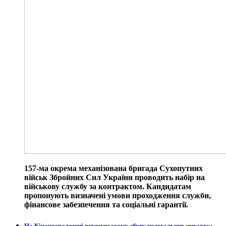
157-ма окрема механізована бригада Сухопутних
військ Збройних Сил України проводить набір на
військову службу за контрактом. Кандидатам
пропонують визначені умови проходження служби,
фінансове забезпечення та соціальні гарантії.
На Кіровоградщині викрили схему збуту нелегальних цигарок: