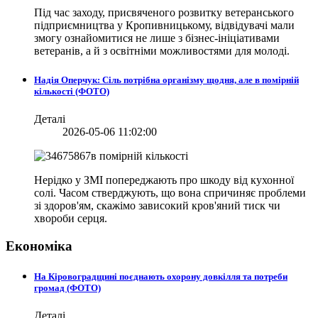
Під час заходу, присвяченого розвитку ветеранського
підприємництва у Кропивницькому, відвідувачі мали
змогу ознайомитися не лише з бізнес-ініціативами
ветеранів, а й з освітніми можливостями для молоді.
Надія Оперчук: Сіль потрібна організму щодня, але в помірній
кількості (ФОТО)
Деталі
2026-05-06 11:02:00
Нерідко у ЗМІ попереджають про шкоду від кухонної
солі. Часом стверджують, що вона спричиняє проблеми
зі здоров'ям, скажімо зависокий кров'яний тиск чи
хвороби серця.
Економіка
На Кіровоградщині поєднають охорону довкілля та потреби
громад (ФОТО)
Деталі