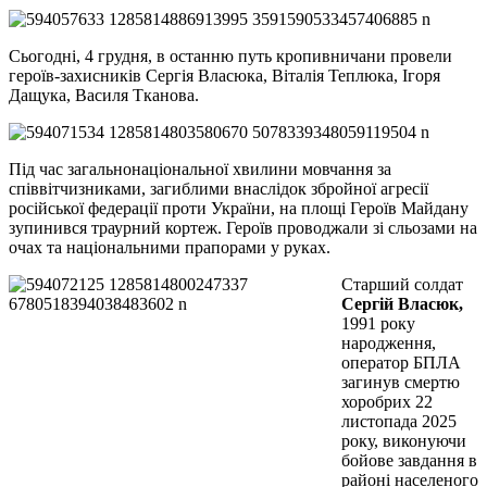
Сьогодні, 4 грудня, в останню путь кропивничани провели
героїв-захисників Сергія Власюка, Віталія Теплюка, Ігоря
Дащука, Василя Тканова.
Під час загальнонаціональної хвилини мовчання за
співвітчизниками, загиблими внаслідок збройної агресії
російської федерації проти України, на площі Героїв Майдану
зупинився траурний кортеж. Героїв проводжали зі сльозами на
очах та національними прапорами у руках.
Старший солдат
Сергій Власюк,
1991 року
народження,
оператор БПЛА
загинув смертю
хоробрих 22
листопада 2025
року, виконуючи
бойове завдання в
районі населеного