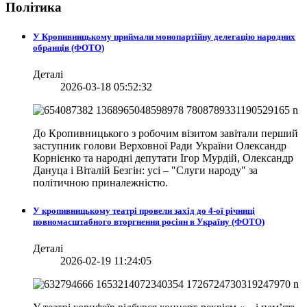
Політика
У Кропивницькому приймали монопартійну делегацію народних
обранців (ФОТО)
Деталі
2026-03-18 05:52:32
До Кропивницького з робочим візитом завітали перший
заступник голови Верховної Ради України Олександр
Корнієнко та народні депутати Ігор Мурдій, Олександр
Дануца і Віталій Безгін: усі – "Слуги народу" за
політичною приналежністю.
У кропивницькому театрі провели захід до 4-ої річниці
повномасштабного вторгнення росіян в Україну (ФОТО)
Деталі
2026-02-19 11:24:05