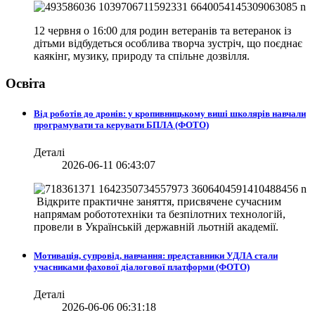
12 червня о 16:00 для родин ветеранів та ветеранок із
дітьми відбудеться особлива творча зустріч, що поєднає
каякінг, музику, природу та спільне дозвілля.
Освіта
Від роботів до дронів: у кропивницькому виші школярів навчали
програмувати та керувати БПЛА (ФОТО)
Деталі
2026-06-11 06:43:07
Відкрите практичне заняття, присвячене сучасним
напрямам робототехніки та безпілотних технологій,
провели в
Українській державній льотній академії.
Мотивація, супровід, навчання: представники УДЛА стали
учасниками фахової діалогової платформи (ФОТО)
Деталі
2026-06-06 06:31:18