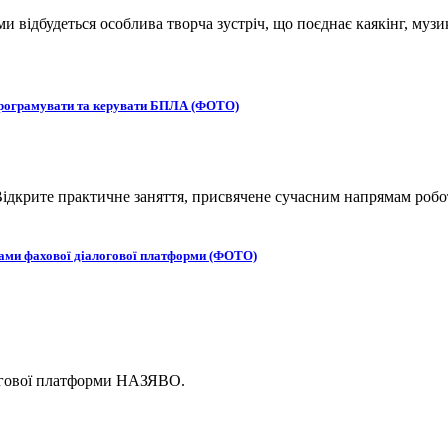
ьми відбудеться особлива творча зустріч, що поєднає каякінг, музи
 програмувати та керувати БПЛА (ФОТО)
ідкрите практичне заняття, присвячене сучасним напрямам робот
ками фахової діалогової платформи (ФОТО)
логової платформи НАЗЯВО.