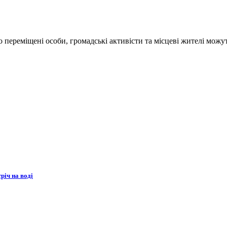
переміщені особи, громадські активісти та місцеві жителі можут
річ на воді