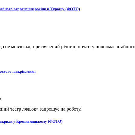
табного вторгнення росіян в Україну (ФОТО)
, що не мовчить», присвячений річниці початку повномасштабног
рового підкріплення
ний театр ляльок» запрошує на роботу.
в відкрили у Кропивницькому (ФОТО)