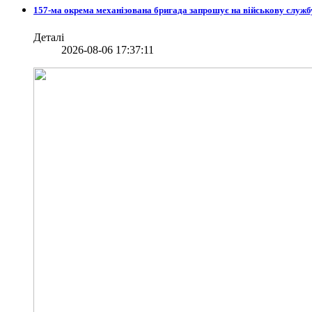
157-ма окрема механізована бригада запрошує на військову служб
Деталі
2026-08-06 17:37:11