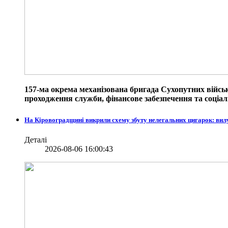
157-ма окрема механізована бригада Сухопутних війсь
проходження служби, фінансове забезпечення та соціаль
На Кіровоградщині викрили схему збуту нелегальних цигарок: вил
Деталі
2026-08-06 16:00:43