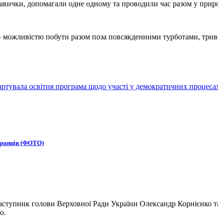
навички, допомагали одне одному та проводили час разом у прир
н — можливістю побути разом поза повсякденними турботами, тр
артувала освітня програма щодо участі у демократичних процес
бранців (ФОТО)
ступник голови Верховної Ради України Олександр Корнієнко та
ю.