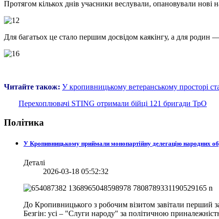
Протягом кількох днів учасники веслували, опановували нові 
Для багатьох це стало першим досвідом каякінгу, а для роди
Читайте також:
У кропивницькому ветеранському просторі ст
Перехоплювачі STING отримали бійці 121 бригади ТрО
Політика
У Кропивницькому приймали монопартійну делегацію народних о
Деталі
2026-03-18 05:52:32
До Кропивницького з робочим візитом завітали перший за
Безгін: усі – "Слуги народу" за політичною приналежніст