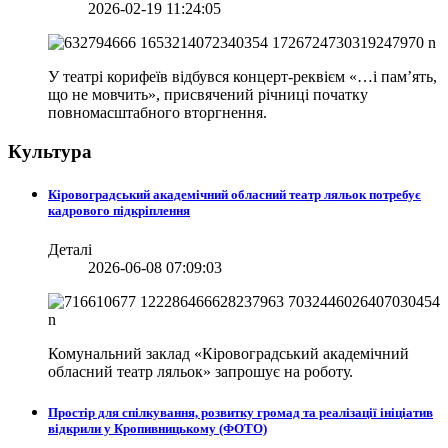
2026-02-19 11:24:05
У театрі корифеїв відбувся концерт-реквієм «…і пам’ять,
що не мовчить», присвячений річниці початку
повномасштабного вторгнення.
Культура
Кіровоградський академічний обласний театр ляльок потребує
кадрового підкріплення
Деталі
2026-06-08 07:09:03
Комунальний заклад «Кіровоградський академічний
обласний театр ляльок» запрошує на роботу.
Простір для спілкування, розвитку громад та реалізації ініціатив
відкрили у Кропивницькому (ФОТО)