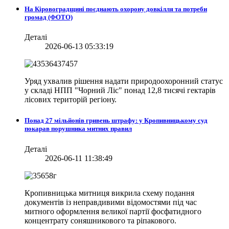
На Кіровоградщині поєднають охорону довкілля та потреби
громад (ФОТО)
Деталі
2026-06-13 05:33:19
Уряд ухвалив рішення надати природоохоронний статус
у складі НПП "Чорний Ліс" понад 12,8 тисячі гектарів
лісових територій регіону.
Понад 27 мільйонів гривень штрафу: у Кропивницькому суд
покарав порушника митних правил
Деталі
2026-06-11 11:38:49
Кропивницька митниця викрила схему подання
документів із неправдивими відомостями під час
митного оформлення великої партії фосфатидного
концентрату соняшникового та ріпакового.