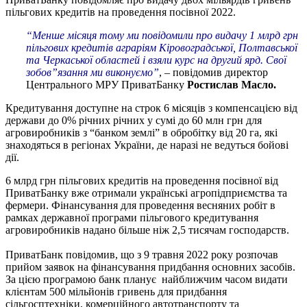
пільгових кредитів на проведення посівної 2022.
“Менше місяця тому ми повідомили про видачу 1 млрд грн
пільгових кредитів аграріям Кіровоградської, Полтавської
та Черкаської областей і взяли курс на другий ярд. Свої
зобов”язання ми виконуємо”
, – повідомив директор
Центрального МРУ ПриватБанку
Ростислав Масло.
Кредитування доступне на строк 6 місяців з компенсацією від
держави до 0% річних річних у сумі до 60 млн грн для
агровиробників з “банком землі” в обробітку від 20 га, які
знаходяться в регіонах України, де наразі не ведуться бойові
дії.
6 млрд грн пільгових кредитів на проведення посівної від
ПриватБанку вже отримали українські агропідприємства та
фермери. Фінансування для проведення весняних робіт в
рамках державної програми пільгового кредитування
агровиробників надано більше ніж 2,5 тисячам господарств.
ПриватБанк повідомив, що з 9 травня 2022 року розпочав
прийом заявок на фінансування придбання основних засобів.
За цією програмою банк планує найближчим часом видати
клієнтам 500 мільйонів гривень для придбання
сільгосптехніки, комерційного автотранспорту та