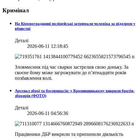
Кримінал
На Кіровоградщині поліцейські затримали чоловіка за підозрою у
вбивстві
Деталі
2026-06-11 12:18:45
Зловмисник під час сварки застрелив свою доньку. За
скоєне йому може загрожувати до п’ятнадцяти років
позбавлення волі.
Арсенал зброї та боєприпасів: у Кропивницькому викрили братів-
зброярів (ФОТО)
Деталі
2026-06-11 04:56:36
Працівники ДБР викрили та припинили діяльність