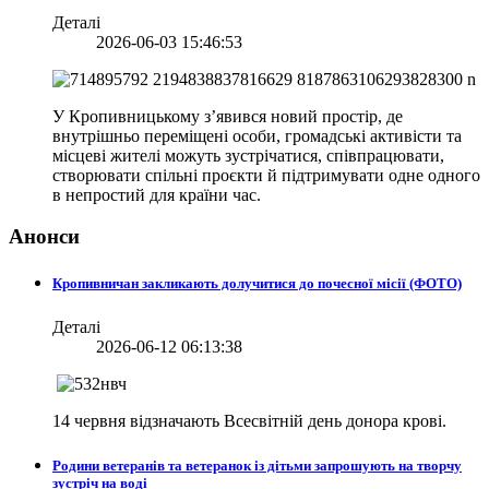
Деталі
2026-06-03 15:46:53
У Кропивницькому з’явився новий простір, де
внутрішньо переміщені особи, громадські активісти та
місцеві жителі можуть зустрічатися, співпрацювати,
створювати спільні проєкти й підтримувати одне одного
в непростий для країни час.
Анонси
Кропивничан закликають долучитися до почесної місії (ФОТО)
Деталі
2026-06-12 06:13:38
14 червня відзначають Всесвітній день донора крові.
Родини ветеранів та ветеранок із дітьми запрошують на творчу
зустріч на воді