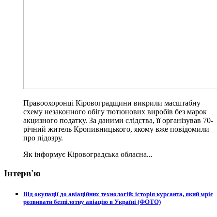
Правоохоронці Кіровоградщини викрили масштабну
схему незаконного обігу тютюнових виробів без марок
акцизного податку. За даними слідства, її організував 70-
річний житель Кропивницького, якому вже повідомили
про підозру.
Як інформує Кіровоградська обласна...
Інтерв'ю
Від окупації до авіаційних технологій: історія курсанта, який мріє
розвивати безпілотну авіацію в Україні (ФОТО)