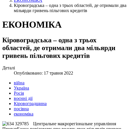
ЕКОНОМІКА
Кіровоградська – одна з трьох областей, де отримали два
мільярди гривень пільгових кредитів
ЕКОНОМІКА
Кіровоградська – одна з трьох
областей, де отримали два мільярди
гривень пільгових кредитів
Деталі
Опубліковано: 17 травня 2022
війна
Україна
Росія
воєнні дії
Кіровоградщина
посівна
економіка
Центральне макрорегіональне управління
ПриватБанку повідомляє про видачу двох мільярдів гривень