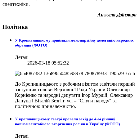
спецтехніки.
Анжела Дзінзюра
Політика
У Кропивницькому приймали монопартійну делегацію народних
обранців (ФОТО)
Деталі
2026-03-18 05:52:32
До Кропивницького з робочим візитом завітали перший
заступник голови Верховної Ради України Олександр
Корнієнко та народні депутати Ігор Мурдій, Олександр
Дануца і Віталій Безгін: усі – "Слуги народу" за
політичною приналежністю.
У кропивницькому театрі провели захід до 4-ої річниці
повномасштабного вторгнення росіян в Україну (ФОТО)
Деталі