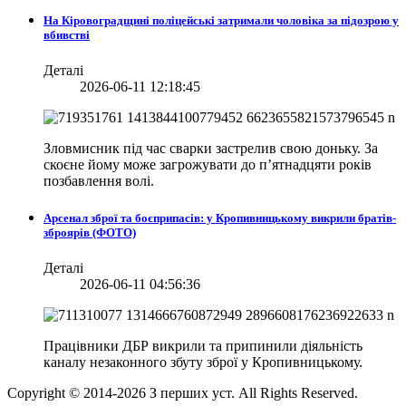
На Кіровоградщині поліцейські затримали чоловіка за підозрою у
вбивстві
Деталі
2026-06-11 12:18:45
Зловмисник під час сварки застрелив свою доньку. За
скоєне йому може загрожувати до п’ятнадцяти років
позбавлення волі.
Арсенал зброї та боєприпасів: у Кропивницькому викрили братів-
зброярів (ФОТО)
Деталі
2026-06-11 04:56:36
Працівники ДБР викрили та припинили діяльність
каналу незаконного збуту зброї у Кропивницькому.
Copyright © 2014-
2026
З перших уст. All Rights Reserved.