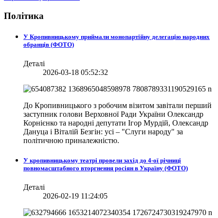
Політика
У Кропивницькому приймали монопартійну делегацію народних
обранців (ФОТО)
Деталі
2026-03-18 05:52:32
До Кропивницького з робочим візитом завітали перший
заступник голови Верховної Ради України Олександр
Корнієнко та народні депутати Ігор Мурдій, Олександр
Дануца і Віталій Безгін: усі – "Слуги народу" за
політичною приналежністю.
У кропивницькому театрі провели захід до 4-ої річниці
повномасштабного вторгнення росіян в Україну (ФОТО)
Деталі
2026-02-19 11:24:05