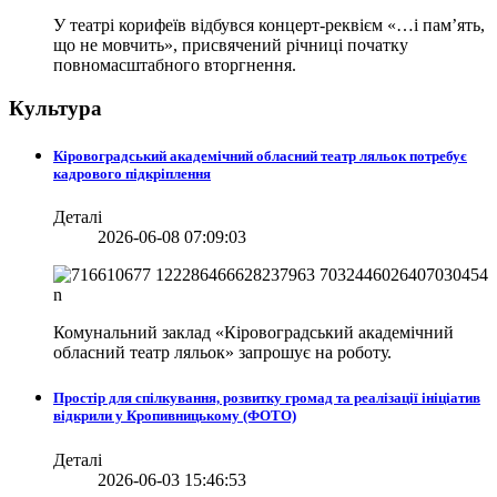
У театрі корифеїв відбувся концерт-реквієм «…і пам’ять,
що не мовчить», присвячений річниці початку
повномасштабного вторгнення.
Культура
Кіровоградський академічний обласний театр ляльок потребує
кадрового підкріплення
Деталі
2026-06-08 07:09:03
Комунальний заклад «Кіровоградський академічний
обласний театр ляльок» запрошує на роботу.
Простір для спілкування, розвитку громад та реалізації ініціатив
відкрили у Кропивницькому (ФОТО)
Деталі
2026-06-03 15:46:53