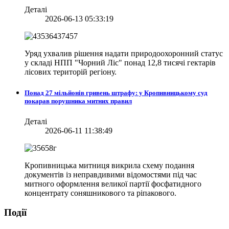
Деталі
2026-06-13 05:33:19
Уряд ухвалив рішення надати природоохоронний статус
у складі НПП "Чорний Ліс" понад 12,8 тисячі гектарів
лісових територій регіону.
Понад 27 мільйонів гривень штрафу: у Кропивницькому суд
покарав порушника митних правил
Деталі
2026-06-11 11:38:49
Кропивницька митниця викрила схему подання
документів із неправдивими відомостями під час
митного оформлення великої партії фосфатидного
концентрату соняшникового та ріпакового.
Події