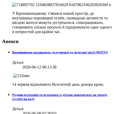
У Кропивницькому з’явився новий простір, де
внутрішньо переміщені особи, громадські активісти та
місцеві жителі можуть зустрічатися, співпрацювати,
створювати спільні проєкти й підтримувати одне одного
в непростий для країни час.
Анонси
Кропивничан закликають долучитися до почесної місії (ФОТО)
Деталі
2026-06-12 06:13:38
14 червня відзначають Всесвітній день донора крові.
Родини ветеранів та ветеранок із дітьми запрошують на творчу
зустріч на воді
Деталі
2026-06-09 07:30:03