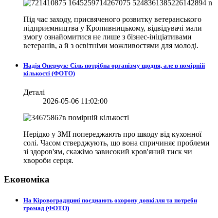
Під час заходу, присвяченого розвитку ветеранського
підприємництва у Кропивницькому, відвідувачі мали
змогу ознайомитися не лише з бізнес-ініціативами
ветеранів, а й з освітніми можливостями для молоді.
Надія Оперчук: Сіль потрібна організму щодня, але в помірній
кількості (ФОТО)
Деталі
2026-05-06 11:02:00
Нерідко у ЗМІ попереджають про шкоду від кухонної
солі. Часом стверджують, що вона спричиняє проблеми
зі здоров'ям, скажімо зависокий кров'яний тиск чи
хвороби серця.
Економіка
На Кіровоградщині поєднають охорону довкілля та потреби
громад (ФОТО)