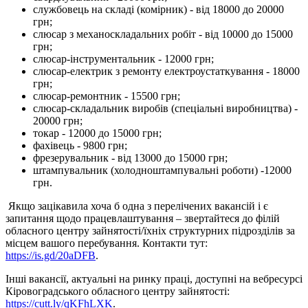
службовець на складі (комірник) - від 18000 до 20000
грн;
слюсар з механоскладальних робіт - від 10000 до 15000
грн;
слюсар-інструментальник - 12000 грн;
слюсар-електрик з ремонту електроустаткування - 18000
грн;
слюсар-ремонтник - 15500 грн;
слюсар-складальник виробів (спеціальні виробництва) -
20000 грн;
токар - 12000 до 15000 грн;
фахівець - 9800 грн;
фрезерувальник - від 13000 до 15000 грн;
штампувальник (холодноштампувальні роботи) -12000
грн.
Якщо зацікавила хоча б одна з перелічених вакансій і є
запитання щодо працевлаштування – звертайтеся до філій
обласного центру зайнятості/їхніх структурних підрозділів за
місцем вашого перебування. Контакти тут:
https://is.gd/20aDFB
.
Інші вакансії, актуальні на ринку праці, доступні на вебресурсі
Кіровоградського обласного центру зайнятості:
https://cutt.ly/qKFhLXK
.