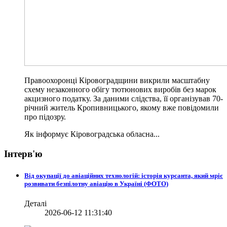
Правоохоронці Кіровоградщини викрили масштабну
схему незаконного обігу тютюнових виробів без марок
акцизного податку. За даними слідства, її організував 70-
річний житель Кропивницького, якому вже повідомили
про підозру.
Як інформує Кіровоградська обласна...
Інтерв'ю
Від окупації до авіаційних технологій: історія курсанта, який мріє
розвивати безпілотну авіацію в Україні (ФОТО)
Деталі
2026-06-12 11:31:40