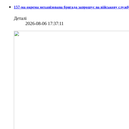
157-ма окрема механізована бригада запрошує на військову служб
Деталі
2026-08-06 17:37:11