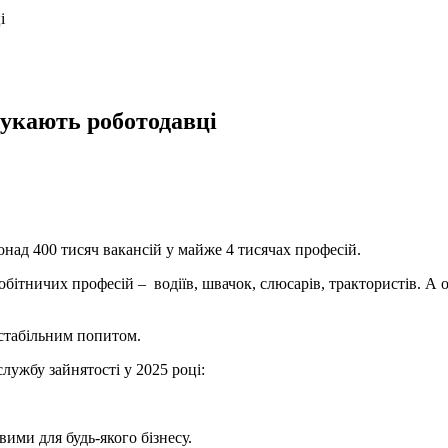
і
шукають роботодавці
над 400 тисяч вакансій у майже 4 тисячах професій.
обітничих професій – водіїв, швачок, слюсарів, трактористів. А о
і стабільним попитом.
лужбу зайнятості у 2025 році:
вими для будь-якого бізнесу.