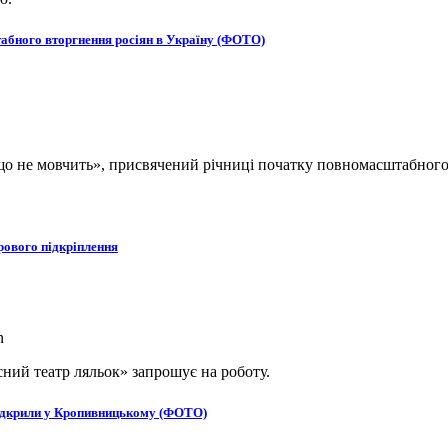
табного вторгнення росіян в Україну (ФОТО)
, що не мовчить», присвячений річниці початку повномасштабног
рового підкріплення
ний театр ляльок» запрошує на роботу.
в відкрили у Кропивницькому (ФОТО)