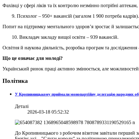
Фахівці у сфері ліків та їх контролю незмінно потрібні аптекам
9. Психолог – 950+ вакансій (загалом 1 900 потреба кадрів).
Попит на підтримку ментального здоров’я зростає й залишаєтьс
10. Викладач закладу вищої освіти – 939 вакансій.
Освітня й наукова діяльність, розробка програм та дослідження 
Що це означає для молоді?
Український ринок праці активно змінюється, але можливостей
Політика
У Кропивницькому приймали монопартійну делегацію народних о
Деталі
2026-03-18 05:52:32
До Кропивницького з робочим візитом завітали перший за
Безгін: усі – "Слуги народу" за політичною приналежніст