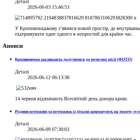
Деталі
2026-06-03 15:46:53
У Кропивницькому з’явився новий простір, де внутрішньо 
підтримувати одне одного в непростий для країни час.
Анонси
Кропивничан закликають долучитися до почесної місії (ФОТО)
Деталі
2026-06-12 06:13:38
14 червня відзначають Всесвітній день донора крові.
Родини ветеранів та ветеранок із дітьми запрошують на творчу зуст
Деталі
2026-06-09 07:30:03