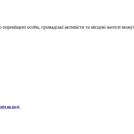
переміщені особи, громадські активісти та місцеві жителі можут
річ на воді