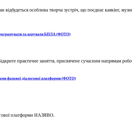
ьми відбудеться особлива творча зустріч, що поєднає каякінг, музи
 програмувати та керувати БПЛА (ФОТО)
ідкрите практичне заняття, присвячене сучасним напрямам робот
ками фахової діалогової платформи (ФОТО)
логової платформи НАЗЯВО.