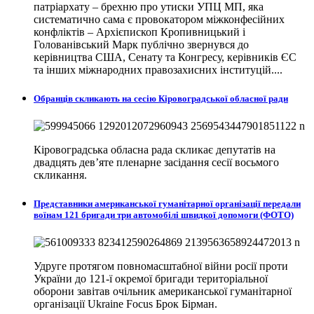
патріархату – брехню про утиски УПЦ МП, яка
систематично сама є провокатором міжконфесійних
конфліктів – Архієпископ Кропивницький і
Голованівський Марк публічно звернувся до
керівництва США, Сенату та Конгресу, керівників ЄС
та інших міжнародних правозахисних інституцій....
Обранців скликають на сесію Кіровоградської обласної ради
Кіровоградська обласна рада скликає депутатів на
двадцять дев’яте пленарне засідання сесії восьмого
скликання.
Представники американської гуманітарної організації передали
воїнам 121 бригади три автомобілі швидкої допомоги (ФОТО)
Удруге протягом повномасштабної війни росії проти
України до 121-ї окремої бригади територіальної
оборони завітав очільник американської гуманітарної
організації Ukraine Focus Брок Бірман.