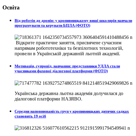
Освіта
Від роботів до дронів: у кропивницькому виші школярів навчали
програмувати та керувати БПЛА (ФОТО)
Відкрите практичне заняття, присвячене сучасним
напрямам робототехніки та безпілотних технологій,
провели в
Українській державній льотній академії.
Мотивація, супровід, навчання: представники УДЛА стали
учасниками фахової діалогової платформи (ФОТО)
Українська державна льотна академія долучилася до
діалогової платформи НАЗЯВО.
Середня наповнюваність груп у кропивницьких дитячих садках
становить 19 осіб