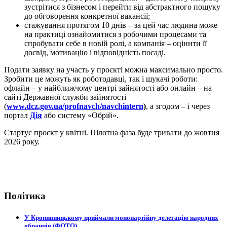
зустрітися з бізнесом і перейти від абстрактного пошуку
до обговорення конкретної вакансії;
стажування протягом 10 днів – за цей час людина може
на практиці ознайомитися з робочими процесами та
спробувати себе в новій ролі, а компанія – оцінити її
досвід, мотивацію і відповідність посаді.
Подати заявку на участь у проєкті можна максимально просто.
Зробити це можуть як роботодавці, так і шукачі роботи:
офлайн – у найближчому центрі зайнятості або онлайн – на
сайті Державної служби зайнятості
(
www.dcz.gov.ua/profnavch/navchintern
)
, а згодом – і через
портал
Дія
або систему «Обрій».
Стартує проєкт у квітні. Пілотна фаза буде тривати до жовтня
2026 року.
Політика
У Кропивницькому приймали монопартійну делегацію народних
обранців (ФОТО)