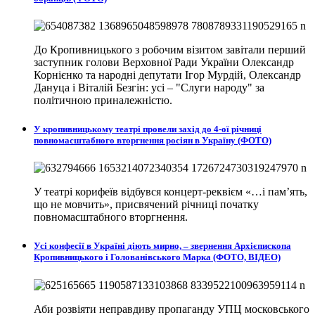
До Кропивницького з робочим візитом завітали перший
заступник голови Верховної Ради України Олександр
Корнієнко та народні депутати Ігор Мурдій, Олександр
Дануца і Віталій Безгін: усі – "Слуги народу" за
політичною приналежністю.
У кропивницькому театрі провели захід до 4-ої річниці
повномасштабного вторгнення росіян в Україну (ФОТО)
У театрі корифеїв відбувся концерт-реквієм «…і пам’ять,
що не мовчить», присвячений річниці початку
повномасштабного вторгнення.
Усі конфесії в Україні діють мирно, – звернення Архієпископа
Кропивницького і Голованівського Марка (ФОТО, ВІДЕО)
Аби розвіяти неправдиву пропаганду УПЦ московського