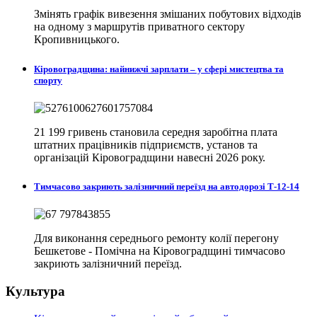
Змінять графік вивезення змішаних побутових відходів
на одному з маршрутів приватного сектору
Кропивницького.
Кіровоградщина: найнижчі зарплати – у сфері мистецтва та
спорту
21 199 гривень становила середня заробітна плата
штатних працівників підприємств, установ та
організацій Кіровоградщини навесні 2026 року.
Тимчасово закриють залізничний переїзд на автодорозі Т-12-14
Для виконання середнього ремонту колії перегону
Бешкетове - Помічна на Кіровоградщині тимчасово
закриють залізничний переїзд.
Культура