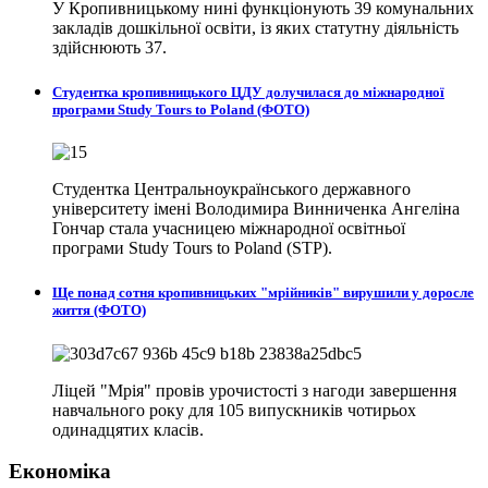
У Кропивницькому нині функціонують 39 комунальних
закладів дошкільної освіти, із яких статутну діяльність
здійснюють 37.
Студентка кропивницького ЦДУ долучилася до міжнародної
програми Study Tours to Poland (ФОТО)
Студентка Центральноукраїнського державного
університету імені Володимира Винниченка Ангеліна
Гончар стала учасницею міжнародної освітньої
програми Study Tours to Poland (STP).
Ще понад сотня кропивницьких "мрійників" вирушили у доросле
життя (ФОТО)
Ліцей "Мрія" провів урочистості з нагоди завершення
навчального року для 105 випускників чотирьох
одинадцятих класів.
Економіка