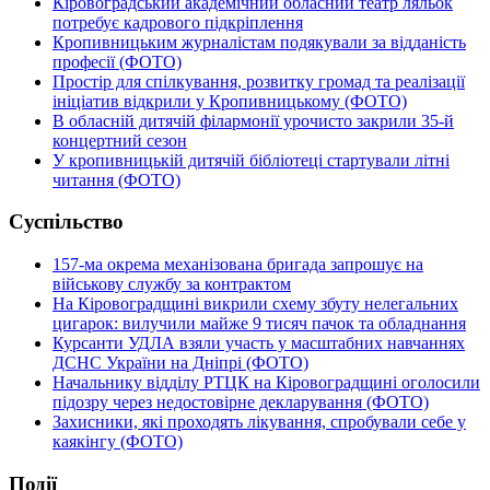
Кіровоградський академічний обласний театр ляльок
потребує кадрового підкріплення
Кропивницьким журналістам подякували за відданість
професії (ФОТО)
Простір для спілкування, розвитку громад та реалізації
ініціатив відкрили у Кропивницькому (ФОТО)
В обласній дитячій філармонії урочисто закрили 35-й
концертний сезон
У кропивницькій дитячій бібліотеці стартували літні
читання (ФОТО)
Суспільство
157-ма окрема механізована бригада запрошує на
військову службу за контрактом
На Кіровоградщині викрили схему збуту нелегальних
цигарок: вилучили майже 9 тисяч пачок та обладнання
Курсанти УДЛА взяли участь у масштабних навчаннях
ДСНС України на Дніпрі (ФОТО)
Начальнику відділу РТЦК на Кіровоградщині оголосили
підозру через недостовірне декларування (ФОТО)
Захисники, які проходять лікування, спробували себе у
каякінгу (ФОТО)
Події