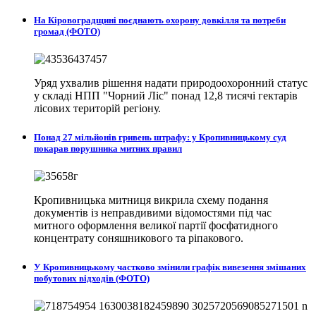
На Кіровоградщині поєднають охорону довкілля та потреби
громад (ФОТО)
Уряд ухвалив рішення надати природоохоронний статус
у складі НПП "Чорний Ліс" понад 12,8 тисячі гектарів
лісових територій регіону.
Понад 27 мільйонів гривень штрафу: у Кропивницькому суд
покарав порушника митних правил
Кропивницька митниця викрила схему подання
документів із неправдивими відомостями під час
митного оформлення великої партії фосфатидного
концентрату соняшникового та ріпакового.
У Кропивницькому частково змінили графік вивезення змішаних
побутових відходів (ФОТО)