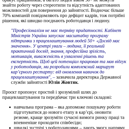
знайти роботу через стереотипи та відсутність адаптованих
можливостей для повернення до зайнятості. Водночас більше
70% компаній повідомляють про дефіцит кадрів, тож потрібні
рішення, які швидко поєднають роботодавця і людину.
"Професіоналізм не має терміну придатності. Кабінет
Міністрів України запускає масштабну програму
підтримки з працевлаштування людей 50+ «Досвід має
значення». У центрі уваги – людина, її реальний
практичний досвід, знання, професійна зрілість,
мотивація, виваженість в ухваленні рішень та
експертність. Щоб цей потенціал працював та мав відгук
у роботодавців, ми розробили комплексний маршрут
кар’єрного рестарту: від оновлення навичок до
працевлаштування", –
зазначила директорка Державної
служби зайнятості
Юлія Жовтяк
.
Проєкт пропонує простий і зрозумілий шлях до
працевлаштування та передбачає три ключові складові:
навчальна програма – яка допоможе пошукачу роботи
підготуватися до нового етапу в кар’єрі, оновити
резюме, краще зрозуміти сучасні вимоги ринку праці та
впевненіше проходити співбесіди;
швидкі зустрічі з роботодавцями – дають змогу напряму