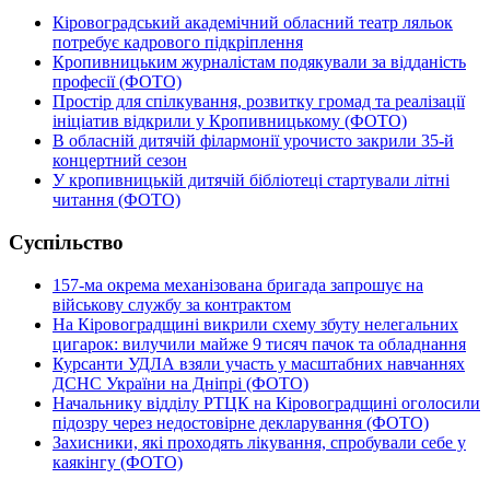
Кіровоградський академічний обласний театр ляльок
потребує кадрового підкріплення
Кропивницьким журналістам подякували за відданість
професії (ФОТО)
Простір для спілкування, розвитку громад та реалізації
ініціатив відкрили у Кропивницькому (ФОТО)
В обласній дитячій філармонії урочисто закрили 35-й
концертний сезон
У кропивницькій дитячій бібліотеці стартували літні
читання (ФОТО)
Суспільство
157-ма окрема механізована бригада запрошує на
військову службу за контрактом
На Кіровоградщині викрили схему збуту нелегальних
цигарок: вилучили майже 9 тисяч пачок та обладнання
Курсанти УДЛА взяли участь у масштабних навчаннях
ДСНС України на Дніпрі (ФОТО)
Начальнику відділу РТЦК на Кіровоградщині оголосили
підозру через недостовірне декларування (ФОТО)
Захисники, які проходять лікування, спробували себе у
каякінгу (ФОТО)