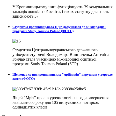
У Кропивницькому нині функціонують 39 комунальних
закладів дошкільної освіти, із яких статутну діяльність
здійснюють 37.
Студентка кропивницького ЦДУ долучилася до міжнародної
програми Study Tours to Poland (ФОТО)
Студентка Центральноукраїнського державного
університету імені Володимира Винниченка Ангеліна
Гончар стала учасницею міжнародної освітньої
програми Study Tours to Poland (STP).
Ще понад сотня кропивницьких "мрійників" вирушили у доросле
життя (ФОТО)
Ліцей "Мрія" провів урочистості з нагоди завершення
навчального року для 105 випускників чотирьох
одинадцятих класів.