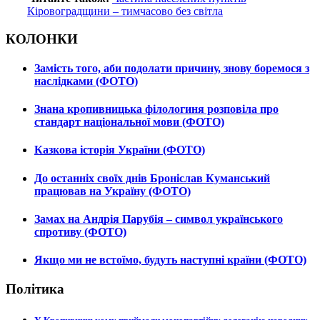
Кіровоградщини – тимчасово без світла
КОЛОНКИ
Замість того, аби подолати причину, знову боремося з
наслідками (ФОТО)
Знана кропивницька філологиня розповіла про
стандарт національної мови (ФОТО)
Казкова історія України (ФОТО)
До останніх своїх днів Броніслав Куманський
працював на Україну (ФОТО)
Замах на Андрія Парубія – символ українського
спротиву (ФОТО)
Якщо ми не встоїмо, будуть наступні країни (ФОТО)
Політика