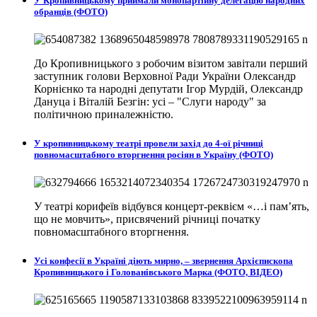
У Кропивницькому приймали монопартійну делегацію народних
обранців (ФОТО)
До Кропивницького з робочим візитом завітали перший
заступник голови Верховної Ради України Олександр
Корнієнко та народні депутати Ігор Мурдій, Олександр
Дануца і Віталій Безгін: усі – "Слуги народу" за
політичною приналежністю.
У кропивницькому театрі провели захід до 4-ої річниці
повномасштабного вторгнення росіян в Україну (ФОТО)
У театрі корифеїв відбувся концерт-реквієм «…і пам’ять,
що не мовчить», присвячений річниці початку
повномасштабного вторгнення.
Усі конфесії в Україні діють мирно, – звернення Архієпископа
Кропивницького і Голованівського Марка (ФОТО, ВІДЕО)