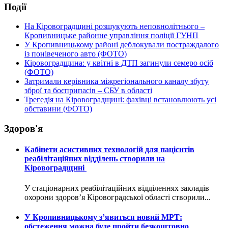
Події
На Кіровоградщині розшукують неповнолітнього –
Кропивницьке районне управління поліції ГУНП
У Кропивницькому районі деблокували постраждалого
із понівеченого авто (ФОТО)
Кіровоградщина: у квітні в ДТП загинули семеро осіб
(ФОТО)
Затримали керівника міжрегіонального каналу збуту
зброї та боєприпасів – СБУ в області
Трегедія на Кіровоградщині: фахівці встановлюють усі
обставини (ФОТО)
Здоров'я
Кабінети асистивних технологій для пацієнтів
реабілітаційних відділень створили на
Кіровоградщині
У стаціонарних реабілітаційних відділеннях закладів
охорони здоров’я Кіровоградської області створили...
У Кропивницькому з’явиться новий МРТ:
обстеження можна буде пройти безкоштовно