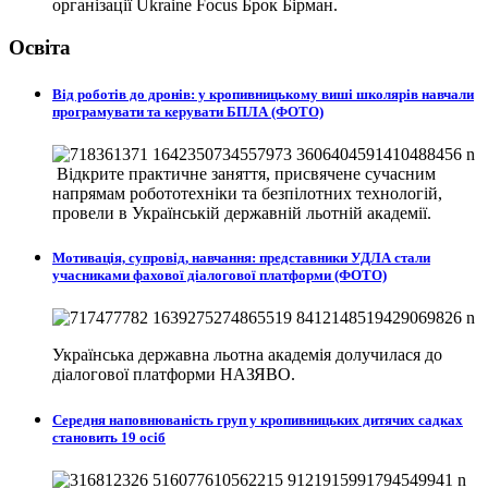
організації Ukraine Focus Брок Бірман.
Освіта
Від роботів до дронів: у кропивницькому виші школярів навчали
програмувати та керувати БПЛА (ФОТО)
Відкрите практичне заняття, присвячене сучасним
напрямам робототехніки та безпілотних технологій,
провели в
Українській державній льотній академії.
Мотивація, супровід, навчання: представники УДЛА стали
учасниками фахової діалогової платформи (ФОТО)
Українська державна льотна академія долучилася до
діалогової платформи НАЗЯВО.
Середня наповнюваність груп у кропивницьких дитячих садках
становить 19 осіб