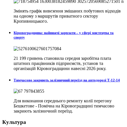
Змінять графік вивезення змішаних побутових відходів
на одному з маршрутів приватного сектору
Кропивницького.
Кіровоградщина: найнижчі зарплати – у сфері мистецтва та
спорту
21 199 гривень становила середня заробітна плата
штатних працівників підприємств, установ та
організацій Кіровоградщини навесні 2026 року.
Тимчасово закриють залізничний переїзд на автодорозі Т-12-14
Для виконання середнього ремонту колії перегону
Бешкетове - Помічна на Кіровоградщині тимчасово
закриють залізничний переїзд.
Культура