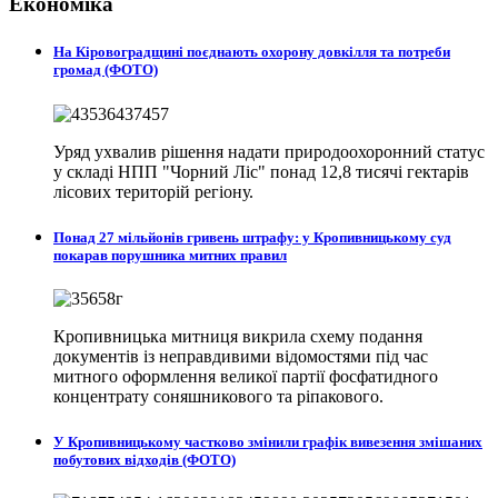
Економіка
На Кіровоградщині поєднають охорону довкілля та потреби
громад (ФОТО)
Уряд ухвалив рішення надати природоохоронний статус
у складі НПП "Чорний Ліс" понад 12,8 тисячі гектарів
лісових територій регіону.
Понад 27 мільйонів гривень штрафу: у Кропивницькому суд
покарав порушника митних правил
Кропивницька митниця викрила схему подання
документів із неправдивими відомостями під час
митного оформлення великої партії фосфатидного
концентрату соняшникового та ріпакового.
У Кропивницькому частково змінили графік вивезення змішаних
побутових відходів (ФОТО)