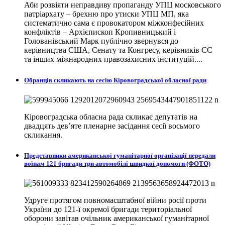
Аби розвіяти неправдиву пропаганду УПЦ московського
патріархату – брехню про утиски УПЦ МП, яка
систематично сама є провокатором міжконфесійних
конфліктів – Архієпископ Кропивницький і
Голованівський Марк публічно звернувся до
керівництва США, Сенату та Конгресу, керівників ЄС
та інших міжнародних правозахисних інституцій....
Обранців скликають на сесію Кіровоградської обласної ради
Кіровоградська обласна рада скликає депутатів на
двадцять дев’яте пленарне засідання сесії восьмого
скликання.
Представники американської гуманітарної організації передали
воїнам 121 бригади три автомобілі швидкої допомоги (ФОТО)
Удруге протягом повномасштабної війни росії проти
України до 121-ї окремої бригади територіальної
оборони завітав очільник американської гуманітарної