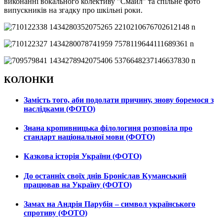
виконанні вокального колективу "Смайл" та спільне фото
випускників на згадку про шкільні роки.
КОЛОНКИ
Замість того, аби подолати причину, знову боремося з
наслідками (ФОТО)
Знана кропивницька філологиня розповіла про
стандарт національної мови (ФОТО)
Казкова історія України (ФОТО)
До останніх своїх днів Броніслав Куманський
працював на Україну (ФОТО)
Замах на Андрія Парубія – символ українського
спротиву (ФОТО)