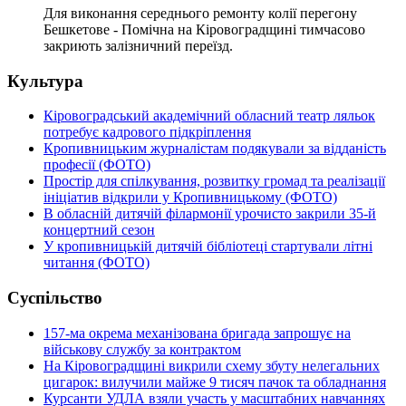
Для виконання середнього ремонту колії перегону
Бешкетове - Помічна на Кіровоградщині тимчасово
закриють залізничний переїзд.
Культура
Кіровоградський академічний обласний театр ляльок
потребує кадрового підкріплення
Кропивницьким журналістам подякували за відданість
професії (ФОТО)
Простір для спілкування, розвитку громад та реалізації
ініціатив відкрили у Кропивницькому (ФОТО)
В обласній дитячій філармонії урочисто закрили 35-й
концертний сезон
У кропивницькій дитячій бібліотеці стартували літні
читання (ФОТО)
Суспільство
157-ма окрема механізована бригада запрошує на
військову службу за контрактом
На Кіровоградщині викрили схему збуту нелегальних
цигарок: вилучили майже 9 тисяч пачок та обладнання
Курсанти УДЛА взяли участь у масштабних навчаннях