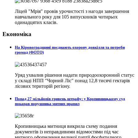
Ліцей "Мрія" провів урочистості з нагоди завершення
навчального року для 105 випускників чотирьох
одинадцятих класів.
Економіка
На Кіровоградщині поєднають охорону довкілля та потреби
громад (ФОТО)
Уряд ухвалив рішення надати природоохоронний статус
у складі НПП "Чорний Ліс" понад 12,8 тисячі гектарів
лісових територій регіону.
Понад 27 мільйонів гривень штрафу: у Кропивницькому суд
покарав порушника митних правил
Кропивницька митниця викрила схему подання
документів із неправдивими відомостями під час
митного оформлення великої партії фосфатидного