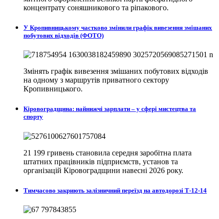
концентрату соняшникового та ріпакового.
У Кропивницькому частково змінили графік вивезення змішаних
побутових відходів (ФОТО)
Змінять графік вивезення змішаних побутових відходів
на одному з маршрутів приватного сектору
Кропивницького.
Кіровоградщина: найнижчі зарплати – у сфері мистецтва та
спорту
21 199 гривень становила середня заробітна плата
штатних працівників підприємств, установ та
організацій Кіровоградщини навесні 2026 року.
Тимчасово закриють залізничний переїзд на автодорозі Т-12-14