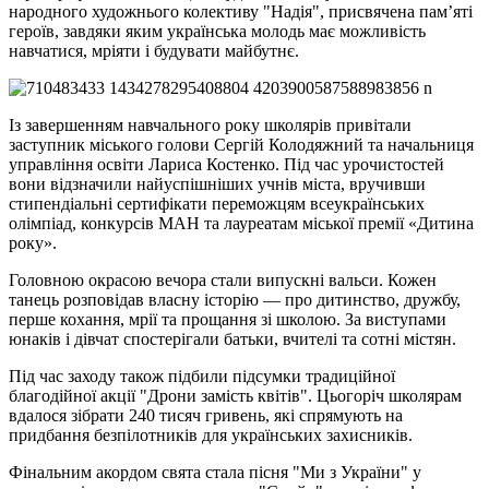
народного художнього колективу "Надія", присвячена пам’яті
героїв, завдяки яким українська молодь має можливість
навчатися, мріяти і будувати майбутнє.
Із завершенням навчального року школярів привітали
заступник міського голови Сергій Колодяжний та начальниця
управління освіти Лариса Костенко. Під час урочистостей
вони відзначили найуспішніших учнів міста, вручивши
стипендіальні сертифікати переможцям всеукраїнських
олімпіад, конкурсів МАН та лауреатам міської премії «Дитина
року».
Головною окрасою вечора стали випускні вальси. Кожен
танець розповідав власну історію — про дитинство, дружбу,
перше кохання, мрії та прощання зі школою. За виступами
юнаків і дівчат спостерігали батьки, вчителі та сотні містян.
Під час заходу також підбили підсумки традиційної
благодійної акції "Дрони замість квітів". Цьогоріч школярам
вдалося зібрати 240 тисяч гривень, які спрямують на
придбання безпілотників для українських захисників.
Фінальним акордом свята стала пісня "Ми з України" у