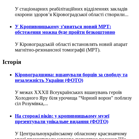
У стаціонарних реабілітаційних відділеннях закладів
охорони здоров’я Кіровоградської області створили...
У Кропивницькому з’явиться новий МРТ:
обстеження можна буде пройти безкоштовно
У Кіровоградській області встановлять новий апарат
магнітно-резонансної томографії (МРТ).
Історія
Кіровоградщина: вшанували борців за свободу та
незалежність України (ФОТО)
У межах XXXII Всеукраїнських вшанувань героїв
Холодного Яру біля урочища "Чорний ворон" поблизу
сіл Розумівка,...
На сторожі віків: у кропивницькому музеї
презентували унікальне видання (ФОТО)
У Центральноукраїнському обласному краєзнавчому