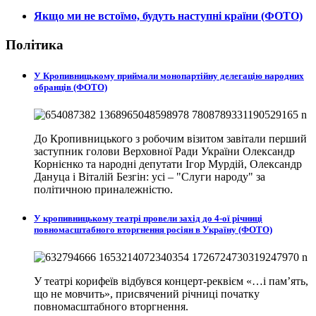
Якщо ми не встоїмо, будуть наступні країни (ФОТО)
Політика
У Кропивницькому приймали монопартійну делегацію народних
обранців (ФОТО)
До Кропивницького з робочим візитом завітали перший
заступник голови Верховної Ради України Олександр
Корнієнко та народні депутати Ігор Мурдій, Олександр
Дануца і Віталій Безгін: усі – "Слуги народу" за
політичною приналежністю.
У кропивницькому театрі провели захід до 4-ої річниці
повномасштабного вторгнення росіян в Україну (ФОТО)
У театрі корифеїв відбувся концерт-реквієм «…і пам’ять,
що не мовчить», присвячений річниці початку
повномасштабного вторгнення.