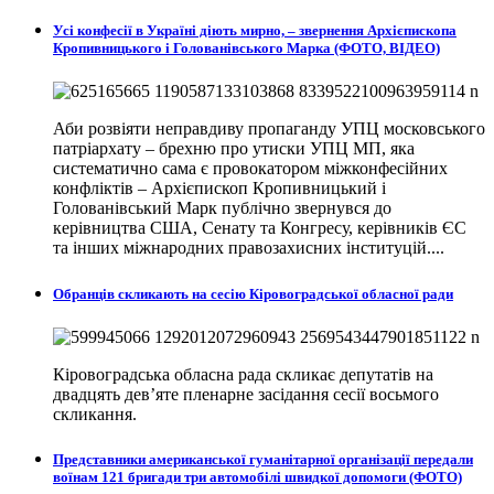
Усі конфесії в Україні діють мирно, – звернення Архієпископа
Кропивницького і Голованівського Марка (ФОТО, ВІДЕО)
Аби розвіяти неправдиву пропаганду УПЦ московського
патріархату – брехню про утиски УПЦ МП, яка
систематично сама є провокатором міжконфесійних
конфліктів – Архієпископ Кропивницький і
Голованівський Марк публічно звернувся до
керівництва США, Сенату та Конгресу, керівників ЄС
та інших міжнародних правозахисних інституцій....
Обранців скликають на сесію Кіровоградської обласної ради
Кіровоградська обласна рада скликає депутатів на
двадцять дев’яте пленарне засідання сесії восьмого
скликання.
Представники американської гуманітарної організації передали
воїнам 121 бригади три автомобілі швидкої допомоги (ФОТО)