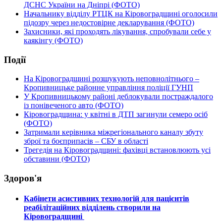
ДСНС України на Дніпрі (ФОТО)
Начальнику відділу РТЦК на Кіровоградщині оголосили
підозру через недостовірне декларування (ФОТО)
Захисники, які проходять лікування, спробували себе у
каякінгу (ФОТО)
Події
На Кіровоградщині розшукують неповнолітнього –
Кропивницьке районне управління поліції ГУНП
У Кропивницькому районі деблокували постраждалого
із понівеченого авто (ФОТО)
Кіровоградщина: у квітні в ДТП загинули семеро осіб
(ФОТО)
Затримали керівника міжрегіонального каналу збуту
зброї та боєприпасів – СБУ в області
Трегедія на Кіровоградщині: фахівці встановлюють усі
обставини (ФОТО)
Здоров'я
Кабінети асистивних технологій для пацієнтів
реабілітаційних відділень створили на
Кіровоградщині