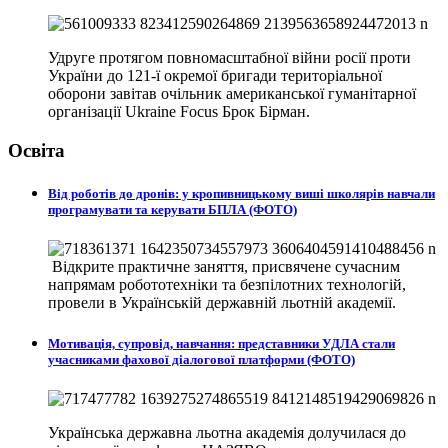
Удруге протягом повномасштабної війни росії проти
України до 121-ї окремої бригади територіальної
оборони завітав очільник американської гуманітарної
організації Ukraine Focus Брок Бірман.
Освіта
Від роботів до дронів: у кропивницькому виші школярів навчали
програмувати та керувати БПЛА (ФОТО)
Відкрите практичне заняття, присвячене сучасним
напрямам робототехніки та безпілотних технологій,
провели в
Українській державній льотній академії.
Мотивація, супровід, навчання: представники УДЛА стали
учасниками фахової діалогової платформи (ФОТО)
Українська державна льотна академія долучилася до