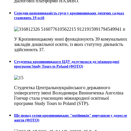
діалогової платформи НАЗЯВО.
Середня наповнюваність груп у кропивницьких дитячих садках
становить 19 осіб
У Кропивницькому нині функціонують 39 комунальних
закладів дошкільної освіти, із яких статутну діяльність
здійснюють 37.
Студентка кропивницького ЦДУ долучилася до міжнародної
програми Study Tours to Poland (ФОТО)
Студентка Центральноукраїнського державного
університету імені Володимира Винниченка Ангеліна
Гончар стала учасницею міжнародної освітньої
програми Study Tours to Poland (STP).
Ще понад сотня кропивницьких "мрійників" вирушили у доросле
життя (ФОТО)