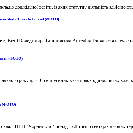
адів дошкільної освіти, із яких статутну діяльність здійснюють
ми Study Tours to Poland (ФОТО)
ту імені Володимира Винниченка Ангеліна Гончар стала учасниц
життя (ФОТО)
вчального року для 105 випускників чотирьох одинадцятих класів
ад (ФОТО)
кладі НПП "Чорний Ліс" понад 12,8 тисячі гектарів лісових тер