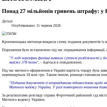
Понад 27 мільйонів гривень штрафу: у
Деталі
Опубліковано: 11 червня 2026
Кропивницька митниця викрила схему подання документів із н
Порушення було встановлено під час опрацювання інформації, о
"У ході перевірки фахівці виявили суттєві розбіжності у
майже 378 тонн",
– йдеться в повідомленні.
Під час митного оформлення в Україні вартість товару була зая
перевищувала 18 млн грн. Таким чином, різниця становила пон
"Подання документів із неправдивими відомостями щодо ві
Митного кодексу України. У разі повторного вчинення так
За результатами розгляду справи Фортечний районний суд міс
Митного кодексу України.