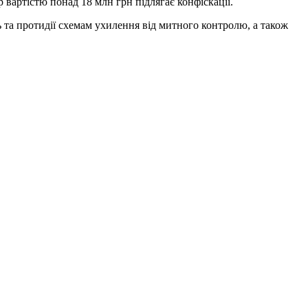
 вартістю понад 18 млн грн підлягає конфіскації.
та протидії схемам ухилення від митного контролю, а також