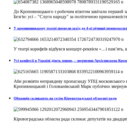
До Кропивницького з робочим візитом завітали перший за
Безгін: усі – "Слуги народу" за політичною приналежніст
У кропивницькому театрі провели захід до 4-ої річниці повномасш
У театрі корифеїв відбувся концерт-реквієм «…і пам’ять
Усі конфесії в Україні діють мирно, – звернення Архієпископа К
Аби розвіяти неправдиву пропаганду УПЦ московського п
Кропивницький і Голованівський Марк публічно звернувся
Обранців скликають на сесію Кіровоградської обласної ради
Кіровоградська обласна рада скликає депутатів на двадцят