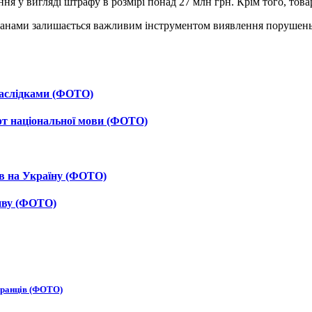
я у вигляді штрафу в розмірі понад 27 млн грн. Крім того, товар
ганами залишається важливим інструментом виявлення порушень 
 наслідками (ФОТО)
рт національної мови (ФОТО)
ав на Україну (ФОТО)
тиву (ФОТО)
бранців (ФОТО)