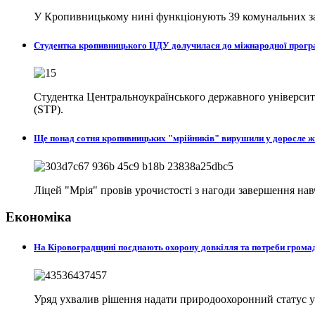
У Кропивницькому нині функціонують 39 комунальних закл
Студентка кропивницького ЦДУ долучилася до міжнародної програ
Студентка Центральноукраїнського державного університе
(STP).
Ще понад сотня кропивницьких "мрійників" вирушили у доросле 
Ліцей "Мрія" провів урочистості з нагоди завершення на
Економіка
На Кіровоградщині поєднають охорону довкілля та потреби гром
Уряд ухвалив рішення надати природоохоронний статус у с