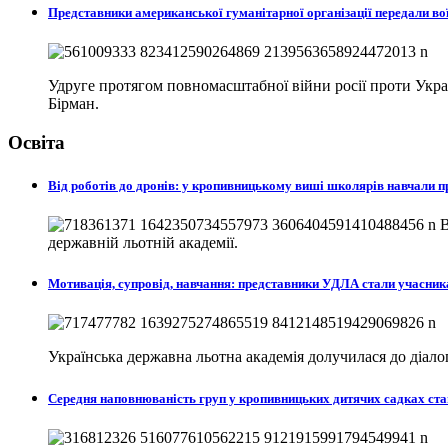
Представники американської гуманітарної організації передали в
Удруге протягом повномасштабної війни росії проти Україн
Бірман.
Освіта
Від роботів до дронів: у кропивницькому виші школярів навчали
В
державній льотній академії.
Мотивація, супровід, навчання: представники УДЛА стали учасни
Українська державна льотна академія долучилася до діа
Середня наповнюваність груп у кропивницьких дитячих садках ста