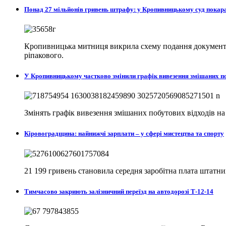
Понад 27 мільйонів гривень штрафу: у Кропивницькому суд пока
Кропивницька митниця викрила схему подання документів
ріпакового.
У Кропивницькому частково змінили графік вивезення змішаних п
Змінять графік вивезення змішаних побутових відходів н
Кіровоградщина: найнижчі зарплати – у сфері мистецтва та спорту
21 199 гривень становила середня заробітна плата штатни
Тимчасово закриють залізничний переїзд на автодорозі Т-12-14