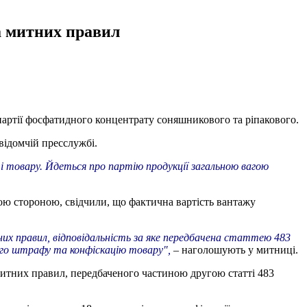
а митних правил
артії фосфатидного концентрату соняшникового та ріпакового.
відомчій пресслужбі.
і товару. Йдеться про партію продукції загальною вагою
ькою стороною, свідчили, що фактична вартість вантажу
х правил, відповідальність за яке передбачена статтею 483
ого штрафу та конфіскацію товару",
– наголошують у митниці.
итних правил, передбаченого частиною другою статті 483