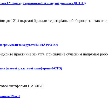
оїнам 121 бригади три автомобілі швидкої допомоги (ФОТО)
и до 121-ї окремої бригади територіальної оборони завітав очіл
 програмувати та керувати БПЛА (ФОТО)
ідкрите практичне заняття, присвячене сучасним напрямам робот
ками фахової діалогової платформи (ФОТО)
логової платформи НАЗЯВО.
новить 19 осіб