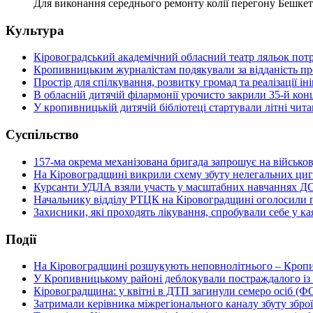
Для виконання середнього ремонту колії перегону Бешкет
Культура
Кіровоградський академічний обласний театр ляльок потр
Кропивницьким журналістам подякували за відданість п
Простір для спілкування, розвитку громад та реалізації 
В обласній дитячій філармонії урочисто закрили 35-й кон
У кропивницькій дитячій бібліотеці стартували літні чи
Суспільство
157-ма окрема механізована бригада запрошує на військо
На Кіровоградщині викрили схему збуту нелегальних циг
Курсанти УДЛА взяли участь у масштабних навчаннях Д
Начальнику відділу РТЦК на Кіровоградщині оголосили п
Захисники, які проходять лікування, спробували себе у к
Події
На Кіровоградщині розшукують неповнолітнього – Кропи
У Кропивницькому районі деблокували постраждалого із
Кіровоградщина: у квітні в ДТП загинули семеро осіб (
Затримали керівника міжрегіонального каналу збуту зброї