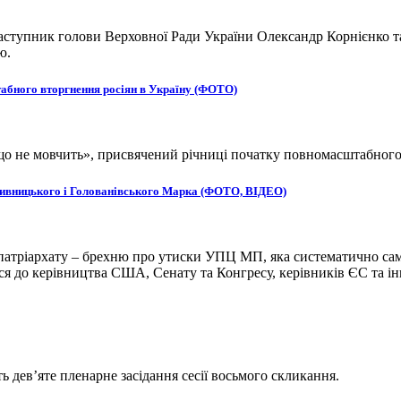
ступник голови Верховної Ради України Олександр Корнієнко та
ю.
табного вторгнення росіян в Україну (ФОТО)
, що не мовчить», присвячений річниці початку повномасштабног
ропивницького і Голованівського Марка (ФОТО, ВІДЕО)
атріархату – брехню про утиски УПЦ МП, яка систематично сам
 до керівництва США, Сенату та Конгресу, керівників ЄС та ін
ь дев’яте пленарне засідання сесії восьмого скликання.