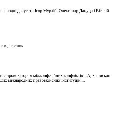
 народні депутати Ігор Мурдій, Олександр Дануца і Віталій
о вторгнення.
а є провокатором міжконфесійних конфліктів – Архієпископ
ших міжнародних правозахисних інституцій....