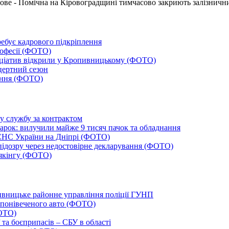
ове - Помічна на Кіровоградщині тимчасово закриють залізнични
ебує кадрового підкріплення
рофесії (ФОТО)
ініціатив відкрили у Кропивницькому (ФОТО)
цертний сезон
тання (ФОТО)
ву службу за контрактом
арок: вилучили майже 9 тисяч пачок та обладнання
СНС України на Дніпрі (ФОТО)
ідозру через недостовірне декларування (ФОТО)
аякінгу (ФОТО)
вницьке районне управління поліції ГУНП
 понівеченого авто (ФОТО)
ФОТО)
 та боєприпасів – СБУ в області