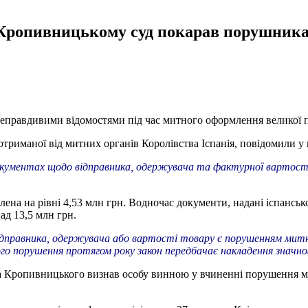
 Кропивницькому суд покарав порушник
еправдивими відомостями під час митного оформлення великої п
триманої від митних органів Королівства Іспанія, повідомили у 
 документах щодо відправника, одержувача та фактурної вартост
влена на рівні 4,53 млн грн. Водночас документи, надані іспанс
ад 13,5 млн грн.
дправника, одержувача або вартості товару є порушенням митни
ого порушення протягом року закон передбачає накладення значн
та Кропивницького визнав особу винною у вчиненні порушення м