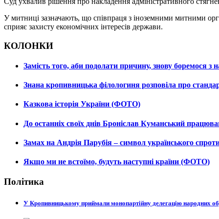
Суд ухвалив рішення про накладення адміністративного стягненн
У митниці зазначають, що співпраця з іноземними митними ор
сприяє захисту економічних інтересів держави.
КОЛОНКИ
Замість того, аби подолати причину, знову боремося з
Знана кропивницька філологиня розповіла про станда
Казкова історія України (ФОТО)
До останніх своїх днів Броніслав Куманський працюв
Замах на Андрія Парубія – символ українського спро
Якщо ми не встоїмо, будуть наступні країни (ФОТО)
Політика
У Кропивницькому приймали монопартійну делегацію народних о