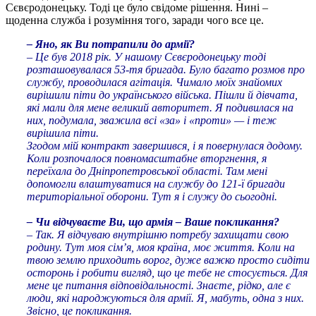
Сєвєродонецьку. Тоді це було свідоме рішення. Нині –
щоденна служба і розуміння того, заради чого все це.
– Яно, як Ви потрапили до армії?
– Це
був 2018 рік. У нашому Сєвєродонецьку тоді
розташовувалася 53-тя бригада. Було багато розмов про
службу, проводилася агітація. Чимало моїх знайомих
вирішили піти до українського війська. Пішли й дівчата,
які мали для мене великий авторитет. Я подивилася на
них, подумала, зважила всі «за» і «проти» — і теж
вирішила піти.
Згодом мій контракт завершився, і я повернулася додому.
Коли розпочалося повномасштабне вторгнення, я
переїхала до Дніпропетровської області. Там мені
допомогли влаштуватися на службу до 121-ї бригади
територіальної оборони. Тут я і служу до сьогодні.
– Чи відчуваєте Ви, що армія – Ваше покликання?
– Так. Я відчуваю внутрішню потребу захищати свою
родину. Тут моя сім’я, моя країна, моє життя. Коли на
твою землю приходить ворог, дуже важко просто сидіти
осторонь і робити вигляд, що це тебе не стосується. Для
мене це питання відповідальності. Знаєте, рідко, але є
люди, які народжуються для армії. Я, мабуть, одна з них.
Звісно, це покликання.