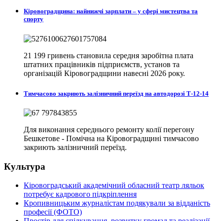
Кіровоградщина: найнижчі зарплати – у сфері мистецтва та
спорту
21 199 гривень становила середня заробітна плата
штатних працівників підприємств, установ та
організацій Кіровоградщини навесні 2026 року.
Тимчасово закриють залізничний переїзд на автодорозі Т-12-14
Для виконання середнього ремонту колії перегону
Бешкетове - Помічна на Кіровоградщині тимчасово
закриють залізничний переїзд.
Культура
Кіровоградський академічний обласний театр ляльок
потребує кадрового підкріплення
Кропивницьким журналістам подякували за відданість
професії (ФОТО)
Простір для спілкування, розвитку громад та реалізації