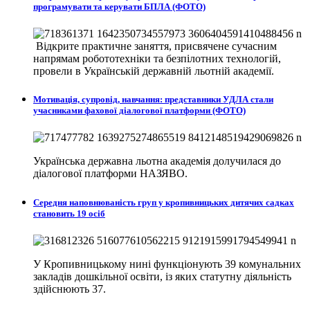
програмувати та керувати БПЛА (ФОТО)
Відкрите практичне заняття, присвячене сучасним
напрямам робототехніки та безпілотних технологій,
провели в
Українській державній льотній академії.
Мотивація, супровід, навчання: представники УДЛА стали
учасниками фахової діалогової платформи (ФОТО)
Українська державна льотна академія долучилася до
діалогової платформи НАЗЯВО.
Середня наповнюваність груп у кропивницьких дитячих садках
становить 19 осіб
У Кропивницькому нині функціонують 39 комунальних
закладів дошкільної освіти, із яких статутну діяльність
здійснюють 37.