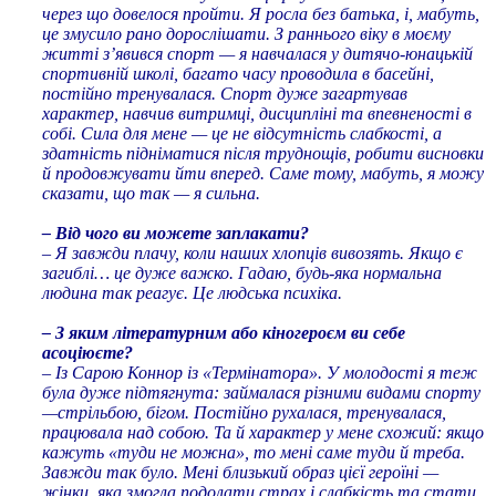
через що довелося пройти. Я росла без батька, і, мабуть,
це змусило рано дорослішати. З раннього віку в моєму
житті з’явився спорт — я навчалася у дитячо-юнацькій
спортивній школі, багато часу проводила в басейні,
постійно тренувалася. Спорт дуже загартував
характер, навчив витримці, дисципліні та впевненості в
собі. Сила для мене — це не відсутність слабкості, а
здатність підніматися після труднощів, робити висновки
й продовжувати йти вперед. Саме тому, мабуть, я можу
сказати, що так — я сильна.
– Від чого ви можете заплакати?
– Я завжди плачу, коли наших хлопців вивозять. Якщо є
загиблі… це дуже важко. Гадаю, будь-яка нормальна
людина так реагує. Це людська психіка.
– З яким літературним або кіногероєм ви себе
асоціюєте?
– Із Сарою Коннор із «Термінатора». У молодості я теж
була дуже підтягнута: займалася різними видами спорту
—стрільбою, бігом. Постійно рухалася, тренувалася,
працювала над собою. Та й характер у мене схожий: якщо
кажуть «туди не можна», то мені саме туди й треба.
Завжди так було. Мені близький образ цієї героїні —
жінки, яка змогла подолати страх і слабкість та стати