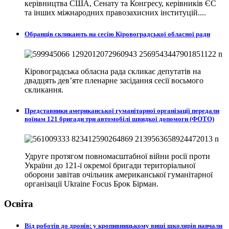
керівництва США, Сенату та Конгресу, керівників ЄС
та інших міжнародних правозахисних інституцій....
Обранців скликають на сесію Кіровоградської обласної ради
Кіровоградська обласна рада скликає депутатів на
двадцять дев’яте пленарне засідання сесії восьмого
скликання.
Представники американської гуманітарної організації передали
воїнам 121 бригади три автомобілі швидкої допомоги (ФОТО)
Удруге протягом повномасштабної війни росії проти
України до 121-ї окремої бригади територіальної
оборони завітав очільник американської гуманітарної
організації Ukraine Focus Брок Бірман.
Освіта
Від роботів до дронів: у кропивницькому виші школярів навчали