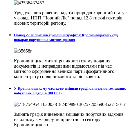
Уряд ухвалив рішення надати природоохоронний статус
у складі НПП "Чорний Ліс" понад 12,8 тисячі гектарів
лісових територій регіону.
Понад 27 мільйонів гривень штрафу: у Кропивницькому суд
покарав порушника митних правил
Кропивницька митниця викрила схему подання
документів із неправдивими відомостями під час
митного оформлення великої партії фосфатидного
концентрату соняшникового та ріпакового.
У Кропивницькому частково змінили графік вивезення змішаних
побутових відходів (ФОТО)
Змінять графік вивезення змішаних побутових відходів
на одному з маршрутів приватного сектору
Кропивницького.