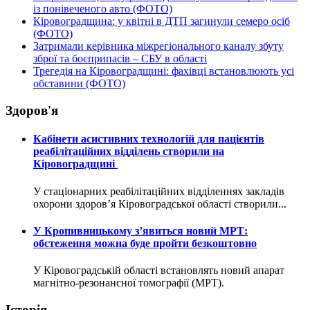
із понівеченого авто (ФОТО)
Кіровоградщина: у квітні в ДТП загинули семеро осіб
(ФОТО)
Затримали керівника міжрегіонального каналу збуту
зброї та боєприпасів – СБУ в області
Трегедія на Кіровоградщині: фахівці встановлюють усі
обставини (ФОТО)
Здоров'я
Кабінети асистивних технологій для пацієнтів
реабілітаційних відділень створили на
Кіровоградщині
У стаціонарних реабілітаційних відділеннях закладів
охорони здоров’я Кіровоградської області створили...
У Кропивницькому з’явиться новий МРТ:
обстеження можна буде пройти безкоштовно
У Кіровоградській області встановлять новий апарат
магнітно-резонансної томографії (МРТ).
Історія