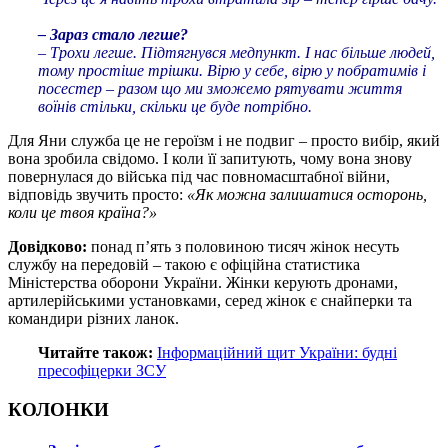
– Зараз стало легше?
– Трохи легше. Підтягнувся медпункт. І нас більше людей,
тому простіше трішки. Вірю у себе, вірю у побратимів і
посестер – разом що ми зможемо рятувати життя
воїнів стільки, скільки це буде потрібно.
Для Яни служба це не героїзм і не подвиг – просто вибір, який
вона зробила свідомо. І коли її запитують, чому вона знову
повернулася до війська під час повномасштабної війни,
відповідь звучить просто:
«Як можна залишатися осторонь,
коли це твоя країна?»
Довідково:
понад п’ять з половиною тисяч жінок несуть
службу на передовій – такою є офіційна статистика
Міністерства оборони України. Жінки керують дронами,
артилерійськими установками, серед жінок є снайперки та
командири різних ланок.
Читайте також:
Інформаційний щит України: будні
пресофіцерки ЗСУ
КОЛОНКИ