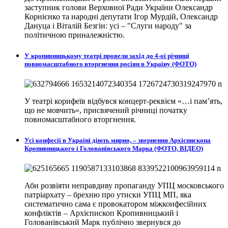
заступник голови Верховної Ради України Олександр
Корнієнко та народні депутати Ігор Мурдій, Олександр
Дануца і Віталій Безгін: усі – "Слуги народу" за
політичною приналежністю.
У кропивницькому театрі провели захід до 4-ої річниці
повномасштабного вторгнення росіян в Україну (ФОТО)
У театрі корифеїв відбувся концерт-реквієм «…і пам’ять,
що не мовчить», присвячений річниці початку
повномасштабного вторгнення.
Усі конфесії в Україні діють мирно, – звернення Архієпископа
Кропивницького і Голованівського Марка (ФОТО, ВІДЕО)
Аби розвіяти неправдиву пропаганду УПЦ московського
патріархату – брехню про утиски УПЦ МП, яка
систематично сама є провокатором міжконфесійних
конфліктів – Архієпископ Кропивницький і
Голованівський Марк публічно звернувся до