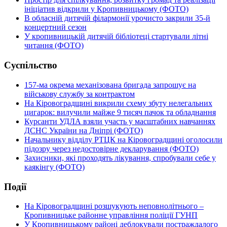
ініціатив відкрили у Кропивницькому (ФОТО)
В обласній дитячій філармонії урочисто закрили 35-й
концертний сезон
У кропивницькій дитячій бібліотеці стартували літні
читання (ФОТО)
Суспільство
157-ма окрема механізована бригада запрошує на
військову службу за контрактом
На Кіровоградщині викрили схему збуту нелегальних
цигарок: вилучили майже 9 тисяч пачок та обладнання
Курсанти УДЛА взяли участь у масштабних навчаннях
ДСНС України на Дніпрі (ФОТО)
Начальнику відділу РТЦК на Кіровоградщині оголосили
підозру через недостовірне декларування (ФОТО)
Захисники, які проходять лікування, спробували себе у
каякінгу (ФОТО)
Події
На Кіровоградщині розшукують неповнолітнього –
Кропивницьке районне управління поліції ГУНП
У Кропивницькому районі деблокували постраждалого