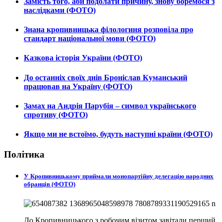
Замість того, аби подолати причину, знову боремося з
наслідками (ФОТО)
Знана кропивницька філологиня розповіла про
стандарт національної мови (ФОТО)
Казкова історія України (ФОТО)
До останніх своїх днів Броніслав Куманський
працював на Україну (ФОТО)
Замах на Андрія Парубія – символ українського
спротиву (ФОТО)
Якщо ми не встоїмо, будуть наступні країни (ФОТО)
Політика
У Кропивницькому приймали монопартійну делегацію народних
обранців (ФОТО)
До Кропивницького з робочим візитом завітали перший