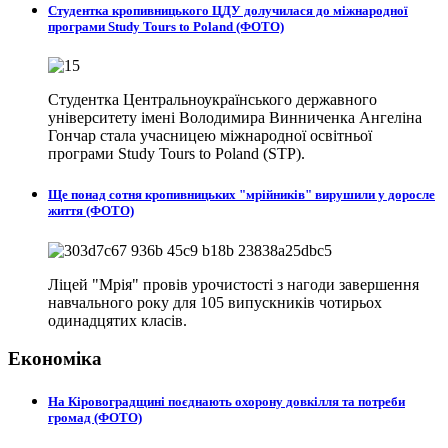
Студентка кропивницького ЦДУ долучилася до міжнародної
програми Study Tours to Poland (ФОТО)
Студентка Центральноукраїнського державного
університету імені Володимира Винниченка Ангеліна
Гончар стала учасницею міжнародної освітньої
програми Study Tours to Poland (STP).
Ще понад сотня кропивницьких "мрійників" вирушили у доросле
життя (ФОТО)
Ліцей "Мрія" провів урочистості з нагоди завершення
навчального року для 105 випускників чотирьох
одинадцятих класів.
Економіка
На Кіровоградщині поєднають охорону довкілля та потреби
громад (ФОТО)