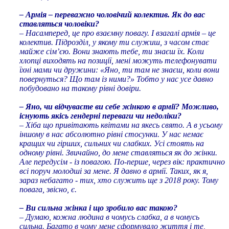
– Армія – переважно чоловічий колектив. Як до вас
ставляться чоловіки?
– Насамперед, це про взаємну повагу. І взагалі армія – це
колектив. Підрозділ, у якому ти служиш, з часом стає
майже сім’єю. Вони знають тебе, ти знаєш їх. Коли
хлопці виходять на позиції, мені можуть телефонувати
їхні мами чи дружини: «Яно, ти там не знаєш, коли вони
повернуться? Що там із ними?» Тобто у нас усе давно
побудовано на такому рівні довіри.
– Яно, чи відчуваєте ви себе жінкою в армії? Можливо,
існують якісь гендерні переваги чи недоліки?
– Хіба що привітають квітами на якесь свято. А в усьому
іншому в нас абсолютно рівні стосунки. У нас немає
кращих чи гірших, сильних чи слабких. Усі стоять на
одному рівні. Звичайно, до мене ставляться як до жінки.
Але передусім - із повагою. По-перше, через вік: практично
всі поруч молодші за мене. Я давно в армії. Таких, як я,
зараз небагато - тих, хто служить ще з 2018 року. Тому
повага, звісно, є.
– Ви сильна жінка і що зробило вас такою?
– Думаю, кожна людина в чомусь слабка, а в чомусь
сильна. Багато в чому мене сформувало життя і те,