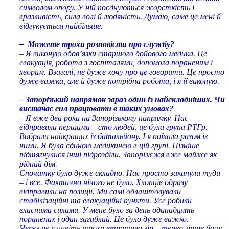
символом опору. У ній поєднуються жорсткість і
вразливість, сила волі й людяність. Думаю, саме це мені й
відгукується найбільше.
– Можете трохи розповісти про службу?
– Я виконую обов’язки старшого бойового медика. Це
евакуація, робота з госпіталями, допомога пораненим і
хворим. Взагалі, не дуже хочу про це говорити. Це просто
дуже важка, але й дуже потрібна робота, і я її виконую.
– Запорізький напрямок зараз один із найскладніших. Чи
вистачає сил працювати в таких умовах?
– Я вже два роки на Запорізькому напрямку. Нас
відправили першими – сто людей, це була група РТГр.
Вибрали найкращих із батальйону. І я поїхала разом із
ними. Я була єдиною медикинею в цій групі. Пізніше
підтягнулися інші підрозділи. Запоріжжя вже майже як
рідний дім.
Спочатку було дуже складно. Нас просто закинули туди
– і все. Фактично нічого не було. Хлопців одразу
відправили на позиції. Ми самі облаштовували
стабілізаційні та евакуаційні пункти. Усе робили
власними силами. У мене було за день одинадцять
поранених і один загиблий. Це було дуже важко.
Через це я навіть трохи втратила зір – тепер гірше бачу.