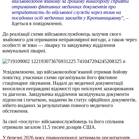
військовозобов’язаному за грошову винагороду сприяти
отриманню фіктивних медичних документів про
непридатність до військової служби через вплив на
посадових осіб медичних закладів у Кропивницькому",
–
йдеться в повідомленні.
До реалізації схеми військовослужбовець залучив свого
знайомого для отримання неправомірної вигоди, а також через
особисті зв’язки — лікарку та завідувачку відділення
комунальної лікарні.
Усвідомлюючи, що військовозобов’язаний отримав бойову
повістку, учасники схеми організували його фіктивне
стаціонарне лікування. Надалі до медичної документації
вносилися неправдиві відомості про неіснуючі захворювання
та діагнози. Завідувачка відділення засвідчувала документи
підписом і печаткою, надаючи їм статус офіційних документів,
нібито виданих за результатами повного медичного
обстеження.
За свої «послуги» військовослужбовець та його спільник
отримали загалом 11,5 тисячі доларів США.
У березні 2026 року правоохоронці затримали організаторів