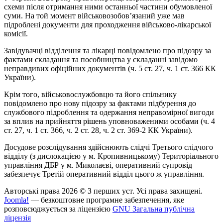
схеми після отримання ними останньої частини обумовленої
суми. На той момент військовозобов’язаний уже мав
підроблені документи для проходження військово-лікарської
комісії.
Завідувачці відділення та лікарці повідомлено про підозру за
фактами складання та пособництва у складанні завідомо
неправдивих офіційних документів (ч. 5 ст. 27, ч. 1 ст. 366 КК
України).
Крім того, військовослужбовцю та його спільнику
повідомлено про нову підозру за фактами підбурення до
службового підроблення та одержання неправомірної вигоди
за вплив на прийняття рішень уповноваженими особами (ч. 4
ст. 27, ч. 1 ст. 366, ч. 2 ст. 28, ч. 2 ст. 369-2 КК України).
Досудове розслідування здійснюють слідчі Третього слідчого
відділу (з дислокацією у м. Кропивницькому) Територіального
управління ДБР у м. Миколаєві, оперативний супровід
забезпечує Третій оперативний відділ цього ж управління.
Авторські права 2026 © З перших уст. Усі права захищені.
Joomla!
— безкоштовне програмне забезпечення, яке
розповсюджується за ліцензією
GNU Загальна публічна
ліцензія