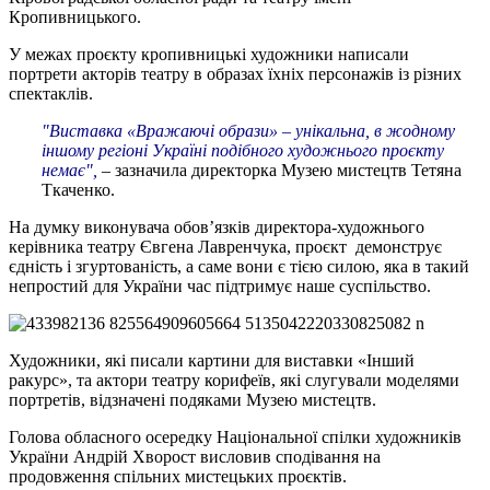
Кропивницького.
У межах проєкту кропивницькі художники написали
портрети акторів театру в образах їхніх персонажів із різних
спектаклів.
"Виставка «Вражаючі образи» – унікальна, в жодному
іншому регіоні Україні подібного художнього проєкту
немає",
– зазначила директорка Музею мистецтв Тетяна
Ткаченко.
На думку виконувача обов’язків директора-художнього
керівника театру Євгена Лавренчука, проєкт демонструє
єдність і згуртованість, а саме вони є тією силою, яка в такий
непростий для України час підтримує наше суспільство.
Художники, які писали картини для виставки «Інший
ракурс», та актори театру корифеїв, які слугували моделями
портретів, відзначені подяками Музею мистецтв.
Голова обласного осередку Національної спілки художників
України Андрій Хворост висловив сподівання на
продовження спільних мистецьких проєктів.