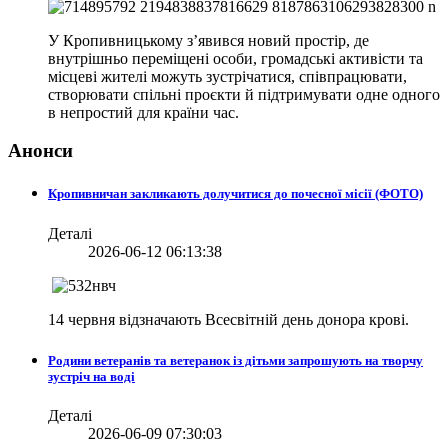
У Кропивницькому з’явився новий простір, де
внутрішньо переміщені особи, громадські активісти та
місцеві жителі можуть зустрічатися, співпрацювати,
створювати спільні проєкти й підтримувати одне одного
в непростий для країни час.
Анонси
Кропивничан закликають долучитися до почесної місії (ФОТО)
Деталі
2026-06-12 06:13:38
14 червня відзначають Всесвітній день донора крові.
Родини ветеранів та ветеранок із дітьми запрошують на творчу
зустріч на воді
Деталі
2026-06-09 07:30:03