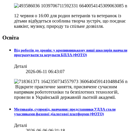
12 червня о 16:00 для родин ветеранів та ветеранок із
дітьми відбудеться особлива творча зустріч, що поєднає
каякінг, музику, природу та спільне дозвілля.
Освіта
Від роботів до дронів: у кропивницькому виші школярів навчали
програмувати та керувати БПЛА (ФОТО)
Деталі
2026-06-11 06:43:07
Відкрите практичне заняття, присвячене сучасним
напрямам робототехніки та безпілотних технологій,
провели в
Українській державній льотній академії.
Мотивація, супровід, навчання: представники УДЛА стали
учасниками фахової діалогової платформи (ФОТО)
Деталі
2026-06-06 06:31:18