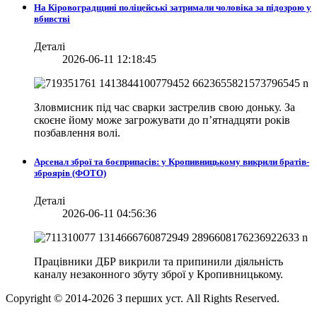
На Кіровоградщині поліцейські затримали чоловіка за підозрою у
вбивстві
Деталі
2026-06-11 12:18:45
Зловмисник під час сварки застрелив свою доньку. За
скоєне йому може загрожувати до п’ятнадцяти років
позбавлення волі.
Арсенал зброї та боєприпасів: у Кропивницькому викрили братів-
зброярів (ФОТО)
Деталі
2026-06-11 04:56:36
Працівники ДБР викрили та припинили діяльність
каналу незаконного збуту зброї у Кропивницькому.
Copyright © 2014-
2026
З перших уст. All Rights Reserved.