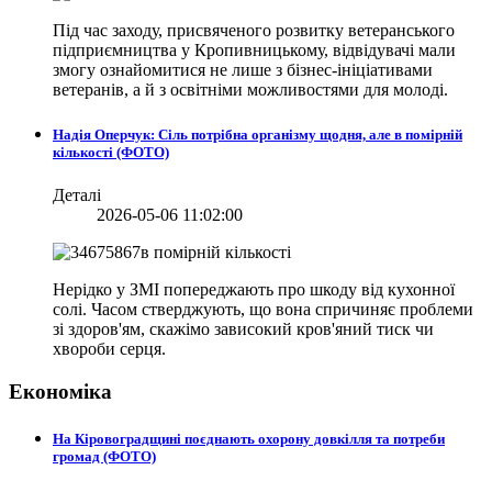
Під час заходу, присвяченого розвитку ветеранського
підприємництва у Кропивницькому, відвідувачі мали
змогу ознайомитися не лише з бізнес-ініціативами
ветеранів, а й з освітніми можливостями для молоді.
Надія Оперчук: Сіль потрібна організму щодня, але в помірній
кількості (ФОТО)
Деталі
2026-05-06 11:02:00
Нерідко у ЗМІ попереджають про шкоду від кухонної
солі. Часом стверджують, що вона спричиняє проблеми
зі здоров'ям, скажімо зависокий кров'яний тиск чи
хвороби серця.
Економіка
На Кіровоградщині поєднають охорону довкілля та потреби
громад (ФОТО)