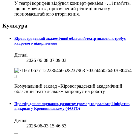
У театрі корифеїв відбувся концерт-реквієм «…і пам’ять,
що не мовчить», присвячений річниці початку
повномасштабного вторгнення.
Культура
Кіровоградський академічний обласний театр ляльок потребує
кадрового підкріплення
Деталі
2026-06-08 07:09:03
Комунальний заклад «Кіровоградський академічний
обласний театр ляльок» запрошує на роботу.
Простір для спілкування, розвитку громад та реалізації ініціатив
відкрили у Кропивницькому (ФОТО)
Деталі
2026-06-03 15:46:53