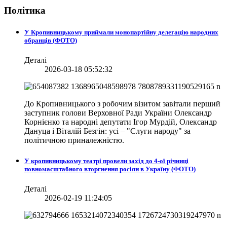
Політика
У Кропивницькому приймали монопартійну делегацію народних
обранців (ФОТО)
Деталі
2026-03-18 05:52:32
До Кропивницького з робочим візитом завітали перший
заступник голови Верховної Ради України Олександр
Корнієнко та народні депутати Ігор Мурдій, Олександр
Дануца і Віталій Безгін: усі – "Слуги народу" за
політичною приналежністю.
У кропивницькому театрі провели захід до 4-ої річниці
повномасштабного вторгнення росіян в Україну (ФОТО)
Деталі
2026-02-19 11:24:05