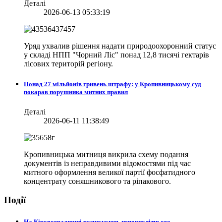
Деталі
2026-06-13 05:33:19
Уряд ухвалив рішення надати природоохоронний статус
у складі НПП "Чорний Ліс" понад 12,8 тисячі гектарів
лісових територій регіону.
Понад 27 мільйонів гривень штрафу: у Кропивницькому суд
покарав порушника митних правил
Деталі
2026-06-11 11:38:49
Кропивницька митниця викрила схему подання
документів із неправдивими відомостями під час
митного оформлення великої партії фосфатидного
концентрату соняшникового та ріпакового.
Події
На Кіровоградщині розшукують неповнолітнього –