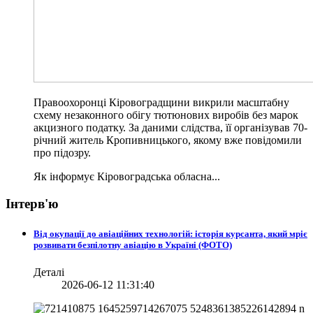
Правоохоронці Кіровоградщини викрили масштабну
схему незаконного обігу тютюнових виробів без марок
акцизного податку. За даними слідства, її організував 70-
річний житель Кропивницького, якому вже повідомили
про підозру.
Як інформує Кіровоградська обласна...
Інтерв'ю
Від окупації до авіаційних технологій: історія курсанта, який мріє
розвивати безпілотну авіацію в Україні (ФОТО)
Деталі
2026-06-12 11:31:40