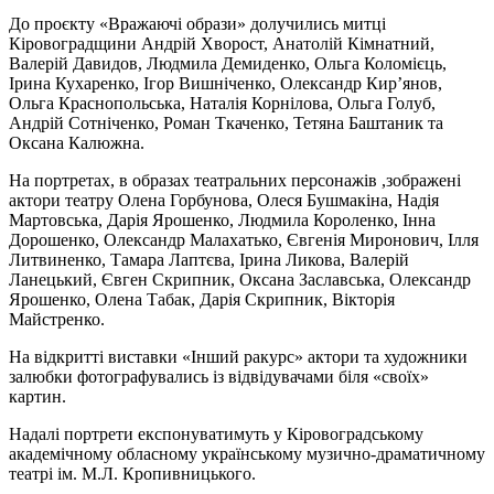
До проєкту «Вражаючі образи» долучились митці
Кіровоградщини Андрій Хворост, Анатолій Кімнатний,
Валерій Давидов, Людмила Демиденко, Ольга Коломієць,
Ірина Кухаренко, Ігор Вишніченко, Олександр Кир’янов,
Ольга Краснопольська, Наталія Корнілова, Ольга Голуб,
Андрій Сотніченко, Роман Ткаченко, Тетяна Баштаник та
Оксана Калюжна.
На портретах, в образах театральних персонажів ,зображені
актори театру Олена Горбунова, Олеся Бушмакіна, Надія
Мартовська, Дарія Ярошенко, Людмила Короленко, Інна
Дорошенко, Олександр Малахатько, Євгенія Миронович, Ілля
Литвиненко, Тамара Лаптєва, Ірина Ликова, Валерій
Ланецький, Євген Скрипник, Оксана Заславська, Олександр
Ярошенко, Олена Табак, Дарія Скрипник, Вікторія
Майстренко.
На відкритті виставки «Інший ракурс» актори та художники
залюбки фотографувались із відвідувачами біля «своїх»
картин.
Надалі портрети експонуватимуть у Кіровоградському
академічному обласному українському музично-драматичному
театрі ім. М.Л. Кропивницького.