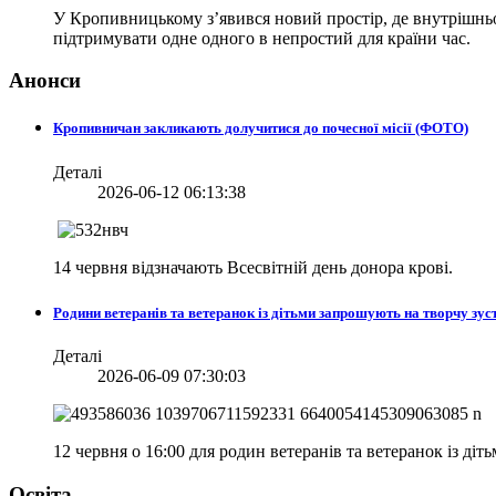
У Кропивницькому з’явився новий простір, де внутрішньо 
підтримувати одне одного в непростий для країни час.
Анонси
Кропивничан закликають долучитися до почесної місії (ФОТО)
Деталі
2026-06-12 06:13:38
14 червня відзначають Всесвітній день донора крові.
Родини ветеранів та ветеранок із дітьми запрошують на творчу зуст
Деталі
2026-06-09 07:30:03
12 червня о 16:00 для родин ветеранів та ветеранок із діт
Освіта