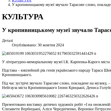
КУЛЬТУРА
У кропивницькому музеї звучало Тарасове слово, поклад
КУЛЬТУРА
У кропивницькому музеї звучало Тарас
Деталі
Опубліковано: 30 жовтня 2024
У літературно-меморіальному музеї І.К. Карпенка-Карого міст
Підстава – ювілейний рік генія українського народу Тараса Шев
Кропивницького.
Під час зустрічі звучало Тарасове слово, покладене на музику, –
Нейгауза міста Кропивницького Ілони Крицької, Дениса Голубє
Презентовано виставку дитячих художніх робіт «І на оновленій
Єлизавети Вербицької, Аліси Чередніченко, Вероніки Петрусен