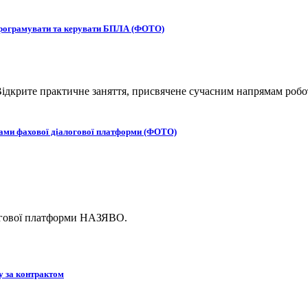
 програмувати та керувати БПЛА (ФОТО)
ідкрите практичне заняття, присвячене сучасним напрямам робот
ками фахової діалогової платформи (ФОТО)
логової платформи НАЗЯВО.
у за контрактом