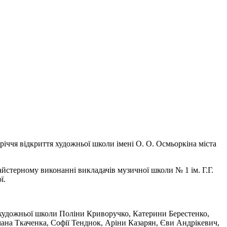
-річчя відкриття художньої школи імені О. О. Осмьоркіна міста
 майстерному виконанні викладачів музичної школи № 1 ім. Г.Г.
ої.
в художньої школи Поліни Криворучко, Катерини Берестенко,
мана Ткаченка, Софії Тенднок, Аріни Казарян, Єви Андрікевич,