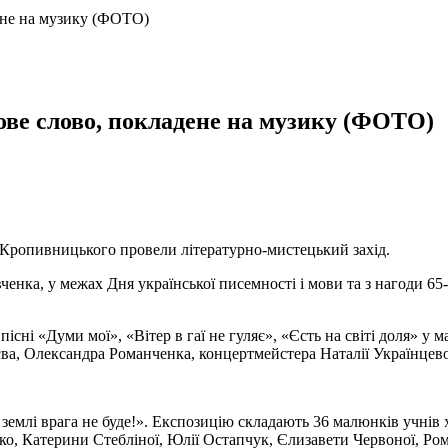
ене на музику (ФОТО)
ове слово, покладене на музику (ФОТО)
а Кропивницького провели літературно-мистецький захід.
ченка, у межах Дня української писемності і мови та з нагоди 65
 пісні «Думи мої», «Вітер в гаї не гуляє», «Єсть на світі доля» у
ва, Олександра Романченка, концертмейстера Наталії Українцев
 землі врага не буде!». Експозицію складають 36 малюнків учні
ко, Катерини Стебліної, Юлії Остапчук, Єлизавети Червоної, Ро