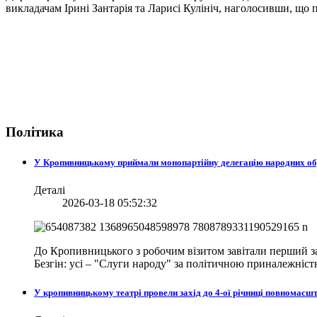
викладачам Ірині Зантарія та Ларисі Кулініч, наголосивши, що
Політика
У Кропивницькому приймали монопартійну делегацію народних о
Деталі
2026-03-18 05:52:32
До Кропивницького з робочим візитом завітали перший за
Безгін: усі – "Слуги народу" за політичною приналежніст
У кропивницькому театрі провели захід до 4-ої річниці повномасш