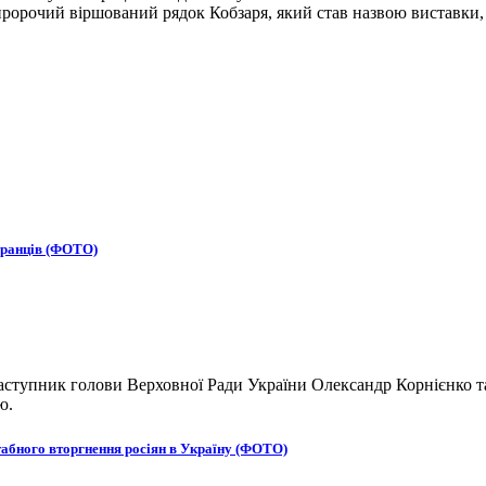
 пророчий віршований рядок Кобзаря, який став назвою виставки,
бранців (ФОТО)
ступник голови Верховної Ради України Олександр Корнієнко та
ю.
табного вторгнення росіян в Україну (ФОТО)