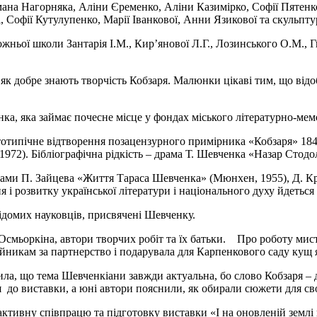
ана Нагорняка, Аліни Єременко, Аліни Казимірко, Софії Пятенк
Софії Кутулупенко, Марії Іванкової, Анни Язикової та скульпту
ньої школи Зантарія І.М., Кир’янової Л.Г., Лозинського О.М., Гн
 як добре знають творчість Кобзаря. Малюнки цікаві тим, що ві
а, яка займає почесне місце у фондах міського літературно-мем
типічне відтворення позацензурного примірника «Кобзаря» 1840 р
 1972). Бібліографічна рідкість – драма Т. Шевченка «Назар Стодо
игами П. Зайцева «Життя Тараса Шевченка» (Мюнхен, 1955), Д. 
ня і розвитку української літератури і національного духу йдетьс
відомих науковців, присвячені Шевченку.
 Осмьоркіна, автори творчих робіт та їх батьки. Про роботу мис
йникам за партнерство і подарувала для Карпенкового саду кущ 
ила, що тема Шевченкіани завжди актуальна, бо слово Кобзаря – 
я до виставки, а юні автори пояснили, як обирали сюжети для сво
ктивну співпрацю та підготовку виставки «І на оновленій землі 