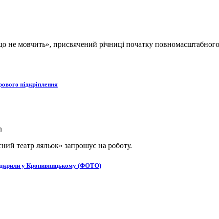
, що не мовчить», присвячений річниці початку повномасштабног
рового підкріплення
ний театр ляльок» запрошує на роботу.
в відкрили у Кропивницькому (ФОТО)