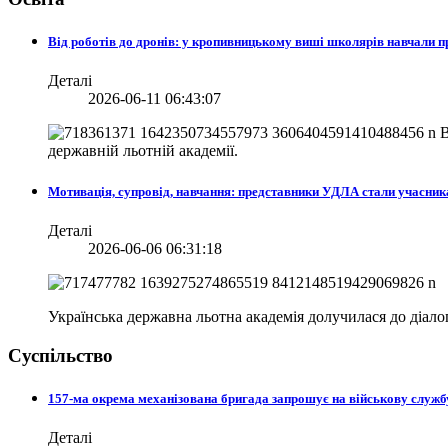
Від роботів до дронів: у кропивницькому виші школярів навчали
Деталі
2026-06-11 06:43:07
В
державній льотній академії.
Мотивація, супровід, навчання: представники УДЛА стали учасни
Деталі
2026-06-06 06:31:18
Українська державна льотна академія долучилася до діа
Суспільство
157-ма окрема механізована бригада запрошує на військову служб
Деталі