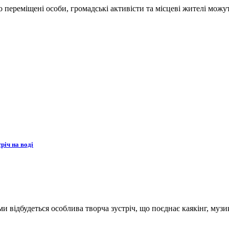
переміщені особи, громадські активісти та місцеві жителі можут
річ на воді
ьми відбудеться особлива творча зустріч, що поєднає каякінг, музи