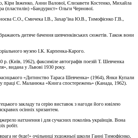
о, Кіри Івженко, Анни Валової, Єлизавети Костенко, Михайла
ра (пластилін) «Бандурист» Ольги Чернової.
оєва С.О., Смичека І.В., Захар’їна Ю.В., Тимофієнко Г.В.,
дображають дитяче бачення шевченківських сюжетів. Також вони
оріального музею І.К. Карпенка-Карого.
. (Київ, 1962), факсиміле автографів поезій Т. Шевченка
ля», видана у Львові 1930 року.
Красицького «Дитинство Тараса Шевченка» (1964), Янки Купали
я у праці Є. Маланюка «Книга спостережень» (Канада, 1962).
тецького закладу та серію виставок з нагоди його ювілею
яскравих осінніх хризантем.
джерело натхнення і для сучасних поколінь українців. Вона
їх робіт.
врага не буде!» очільниці художньої школи Ганні Тимофієнко,