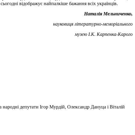
 сьогодні відображує найпалкіше бажання всіх українців.
Наталія Мельниченко,
науковиця літературно-меморіального
музею І.К. Карпенка-Карого
 народні депутати Ігор Мурдій, Олександр Дануца і Віталій