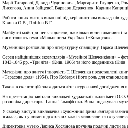
Марії Татарової, Давида Чудиновича, Маргарити Глущенко, Ром
Лисогора, Анни Зайцевої, Варвари Держенюк, Карини Каприці, 
Роботи юних митців виконані під керівництвом викладачів худож
Кривка О.В., Плітіна В.Г.
Майбутні майстри пензля довели, наскільки вони талановиті та
висвітлюють теми «Мальовнича Україна» і «Козацтво».
Музейники розповіли про літературну спадщину Тараса Шевченк
Серед найцінніших екземплярів «Музейної Шевченкіани» ‒ фото
1843-1845 рр. «Три літа» (Київ, 1966) та його щоденника (Київ,
Матеріали про життя і творчість Т. Шевченка представлені кн
«Тарасова доля» (1954). Про Кобзаря і його роль для становлен
Також в експозицій знаходяться літературознавчі дослідження 
На презентацію завітали викладачі художньої школи імені О.О.
розповіла директорка Ганна Тимофієнко. Вона подякувала музе
У своєму виступі викладачка і художниця Ірина Зантарія зазнач
згадала, як з учнями підготовчих класів малювали та готувалис
Директорка музею Лариса Хосяінова вручила подячні листи за а