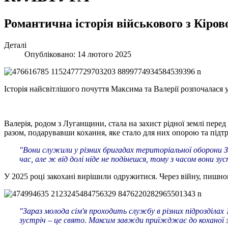
Романтична історія військового з Кіро
Деталі
Опубліковано: 14 лютого 2025
Історія найсвітлішого почуття Максима та Валерії розпочалася у
Валерія, родом з Луганщини, стала на захист рідної землі пер
разом, подарувавши кохання, яке стало для них опорою та підт
"Вони служили у різних бригадах територіальної оборони З
час, але ж від долі ніде не подінешся, тому з часом вони зу
У 2025 році закохані вирішили одружитися. Через війну, пишног
"Зараз молода сім'я проходить службу в різних підрозділах 
зустріч – це свято. Максим завжди приїжджає до коханої з 