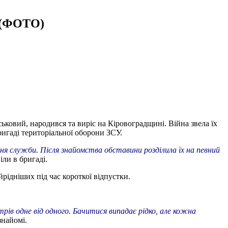
и (ФОТО)
ьковий, народився та виріс на Кіровоградщині. Війна звела їх
ригаді територіальної оборони ЗСУ.
ня служби. Після знайомства обставини розділила їх на певний
іли в бригаді.
йрідніших під час короткої відпустки.
трів одне від одного. Бачитися випадає рідко, але кожна
знайомі.