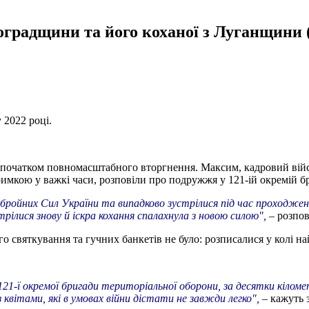
воградщини та його коханої з Луганщин
 2022 році.
ед початком повномасштабного вторгнення. Максим, кадровий війс
римкою у важкі часи, розповіли про подружжя у 121-ій окремій б
бройних Сил України та випадково зустрілися під час проходжен
стрілися знову й іскра кохання спалахнула з новою силою",
– розпов
о святкування та гучних банкетів не було: розписалися у колі на
121-ї окремої бригади територіальної оборони, за десятки кіломе
квітами, які в умовах війни дістати не завжди легко",
– кажуть 