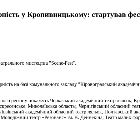
ерність у Кропивницькому: стартував фе
трального мистецтва "Scene-Fest".
ерність на базі комунального закладу "Кіровоградський академіч
ого регіону покажуть Черкаський академічний театр ляльок, Кр
скресенське, Миколаївська область), Чернігівський обласний те
Львівський академічний обласний театр ляльок, Полтавський ак
 Молодіжний театр «Резонанс» ім. В. Дейнекіна, Театр малих ф