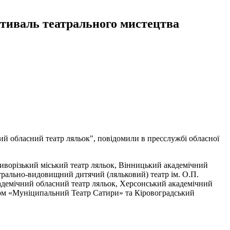
стиваль театрального мистецтва
ний обласний театр ляльок", повідомили в пресслужбі обласної
иворізький міський театр ляльок, Вінницький академічний
атрально-видовищний дитячий (ляльковий) театр ім. О.П.
адемічний обласний театр ляльок, Херсонський академічний
орм «Муніципальний Театр Сатири» та Кіровоградський