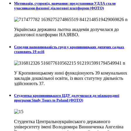
Мотивація, супровід, навчання: представники УДЛА стали
учасниками фахової діалогової платформи (ФОТО)
Українська державна льотна академія долучилася до
діалогової платформи НАЗЯВО.
Середня наповнюваність груп у кропивницьких дитячих садках
становить 19 осіб
У Кропивницькому нині функціонують 39 комунальних
закладів дошкільної освіти, із яких статутну діяльність
здійснюють 37.
Студентка кропивницького ЦДУ долучилася до міжнародної
програми Study Tours to Poland (ФОТО)
Студентка Центральноукраїнського державного
університету імені Володимира Винниченка Ангеліна