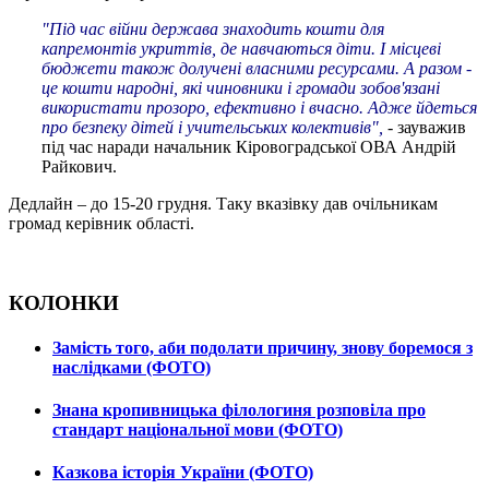
"Під час війни держава знаходить кошти для
капремонтів укриттів, де навчаються діти. І місцеві
бюджети також долучені власними ресурсами. А разом -
це кошти народні, які чиновники і громади зобов'язані
використати прозоро, ефективно і вчасно. Адже йдеться
про безпеку дітей і учительських колективів",
- зауважив
під час наради начальник Кіровоградської ОВА Андрій
Райкович.
Дедлайн – до 15-20 грудня. Таку вказівку дав очільникам
громад керівник області.
КОЛОНКИ
Замість того, аби подолати причину, знову боремося з
наслідками (ФОТО)
Знана кропивницька філологиня розповіла про
стандарт національної мови (ФОТО)
Казкова історія України (ФОТО)