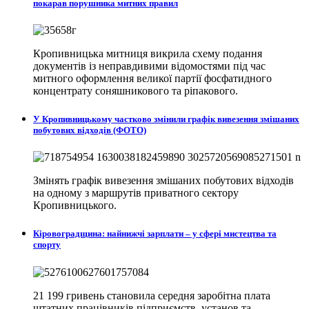
покарав порушника митних правил
Кропивницька митниця викрила схему подання
документів із неправдивими відомостями під час
митного оформлення великої партії фосфатидного
концентрату соняшникового та ріпакового.
У Кропивницькому частково змінили графік вивезення змішаних
побутових відходів (ФОТО)
Змінять графік вивезення змішаних побутових відходів
на одному з маршрутів приватного сектору
Кропивницького.
Кіровоградщина: найнижчі зарплати – у сфері мистецтва та
спорту
21 199 гривень становила середня заробітна плата
штатних працівників підприємств, установ та