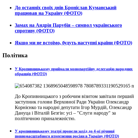
До останніх своїх днів Броніслав Куманський
працював на Україну (ФОТО)
Замах на Андрія Парубія – символ українського
спротиву (ФОТО)
Якщо ми не встоїмо, будуть наступні країни (ФОТО)
Політика
У Кропивницькому приймали монопартійну делегацію народних
обранців (ФОТО)
До Кропивницького з робочим візитом завітали перший
заступник голови Верховної Ради України Олександр
Корнієнко та народні депутати Ігор Мурдій, Олександр
Дануца і Віталій Безгін: усі – "Слуги народу" за
політичною приналежністю.
У кропивницькому театрі провели захід до 4-ої річниці
повномасштабного вторгнення росіян в Україну (ФОТО)