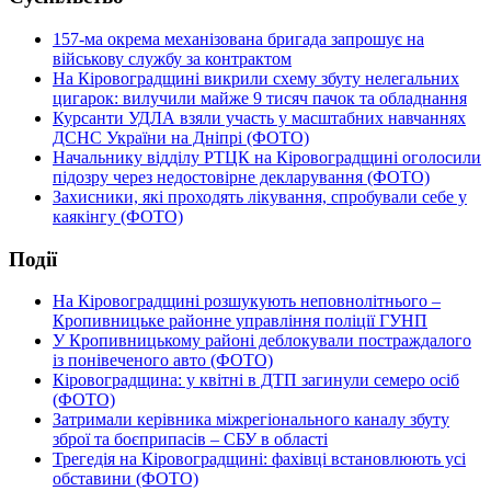
157-ма окрема механізована бригада запрошує на
військову службу за контрактом
На Кіровоградщині викрили схему збуту нелегальних
цигарок: вилучили майже 9 тисяч пачок та обладнання
Курсанти УДЛА взяли участь у масштабних навчаннях
ДСНС України на Дніпрі (ФОТО)
Начальнику відділу РТЦК на Кіровоградщині оголосили
підозру через недостовірне декларування (ФОТО)
Захисники, які проходять лікування, спробували себе у
каякінгу (ФОТО)
Події
На Кіровоградщині розшукують неповнолітнього –
Кропивницьке районне управління поліції ГУНП
У Кропивницькому районі деблокували постраждалого
із понівеченого авто (ФОТО)
Кіровоградщина: у квітні в ДТП загинули семеро осіб
(ФОТО)
Затримали керівника міжрегіонального каналу збуту
зброї та боєприпасів – СБУ в області
Трегедія на Кіровоградщині: фахівці встановлюють усі
обставини (ФОТО)