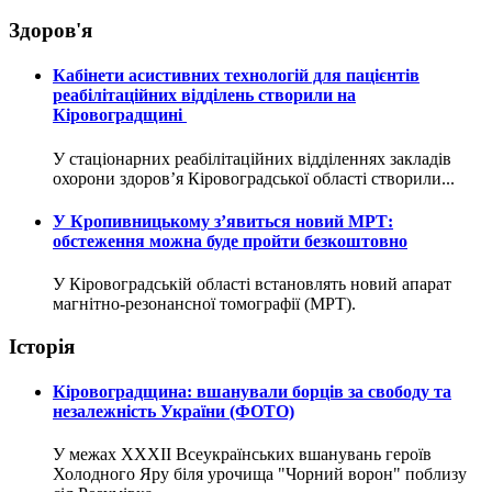
Здоров'я
Кабінети асистивних технологій для пацієнтів
реабілітаційних відділень створили на
Кіровоградщині
У стаціонарних реабілітаційних відділеннях закладів
охорони здоров’я Кіровоградської області створили...
У Кропивницькому з’явиться новий МРТ:
обстеження можна буде пройти безкоштовно
У Кіровоградській області встановлять новий апарат
магнітно-резонансної томографії (МРТ).
Історія
Кіровоградщина: вшанували борців за свободу та
незалежність України (ФОТО)
У межах XXXII Всеукраїнських вшанувань героїв
Холодного Яру біля урочища "Чорний ворон" поблизу