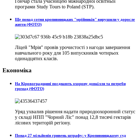
Гончар стала учасницею міжнародної освітньої
програми Study Tours to Poland (STP).
Ще понад сотня кропивницьких "мрійників" вирушили у доросле
життя (ФОТО)
Ліцей "Мрія" провів урочистості з нагоди завершення
навчального року для 105 випускників чотирьох
одинадцятих класів.
Економіка
На Кіровоградщині поєднають охорону довкілля та потреби
громад (ФОТО)
Уряд ухвалив рішення надати природоохоронний статус
у складі НПП "Чорний Ліс" понад 12,8 тисячі гектарів
лісових територій регіону.
Понад 27 мільйонів гривень штрафу: у Кропивницькому суд