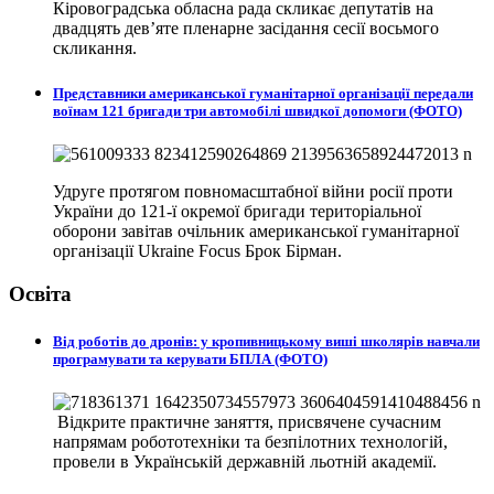
Кіровоградська обласна рада скликає депутатів на
двадцять дев’яте пленарне засідання сесії восьмого
скликання.
Представники американської гуманітарної організації передали
воїнам 121 бригади три автомобілі швидкої допомоги (ФОТО)
Удруге протягом повномасштабної війни росії проти
України до 121-ї окремої бригади територіальної
оборони завітав очільник американської гуманітарної
організації Ukraine Focus Брок Бірман.
Освіта
Від роботів до дронів: у кропивницькому виші школярів навчали
програмувати та керувати БПЛА (ФОТО)
Відкрите практичне заняття, присвячене сучасним
напрямам робототехніки та безпілотних технологій,
провели в
Українській державній льотній академії.