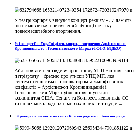
У театрі корифеїв відбувся концерт-реквієм «…і пам’ять,
що не мовчить», присвячений річниці початку
повномасштабного вторгнення.
Усі конфесії в Україні діють мирно, – звернення Архієпископа
Кропивницького і Голованівського Марка (ФОТО, ВІДЕО)
Аби розвіяти неправдиву пропаганду УПЦ московського
патріархату – брехню про утиски УПЦ МП, яка
систематично сама є провокатором міжконфесійних
конфліктів – Архієпископ Кропивницький і
Голованівський Марк публічно звернувся до
керівництва США, Сенату та Конгресу, керівників ЄС
та інших міжнародних правозахисних інституцій....
Обранців скликають на сесію Кіровоградської обласної ради