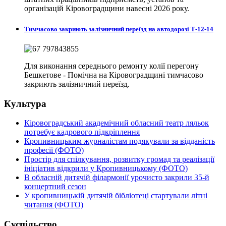
організацій Кіровоградщини навесні 2026 року.
Тимчасово закриють залізничний переїзд на автодорозі Т-12-14
Для виконання середнього ремонту колії перегону
Бешкетове - Помічна на Кіровоградщині тимчасово
закриють залізничний переїзд.
Культура
Кіровоградський академічний обласний театр ляльок
потребує кадрового підкріплення
Кропивницьким журналістам подякували за відданість
професії (ФОТО)
Простір для спілкування, розвитку громад та реалізації
ініціатив відкрили у Кропивницькому (ФОТО)
В обласній дитячій філармонії урочисто закрили 35-й
концертний сезон
У кропивницькій дитячій бібліотеці стартували літні
читання (ФОТО)
Суспільство