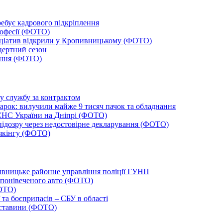
ебує кадрового підкріплення
рофесії (ФОТО)
ініціатив відкрили у Кропивницькому (ФОТО)
цертний сезон
тання (ФОТО)
ву службу за контрактом
арок: вилучили майже 9 тисяч пачок та обладнання
СНС України на Дніпрі (ФОТО)
ідозру через недостовірне декларування (ФОТО)
аякінгу (ФОТО)
вницьке районне управління поліції ГУНП
 понівеченого авто (ФОТО)
ФОТО)
 та боєприпасів – СБУ в області
обставини (ФОТО)