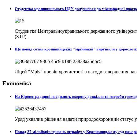
Студентка кропивницького ЦДУ долучилася до міжнародної програ
Студентка Центральноукраїнського державного університе
(STP).
Ще понад сотня кропивницьких "мрійників" вирушили у доросле 
Ліцей "Мрія" провів урочистості з нагоди завершення на
Економіка
На Кіровоградщині поєднають охорону довкілля та потреби гром
Уряд ухвалив рішення надати природоохоронний статус у с
Понад 27 мільйонів гривень штрафу: у Кропивницькому суд пока