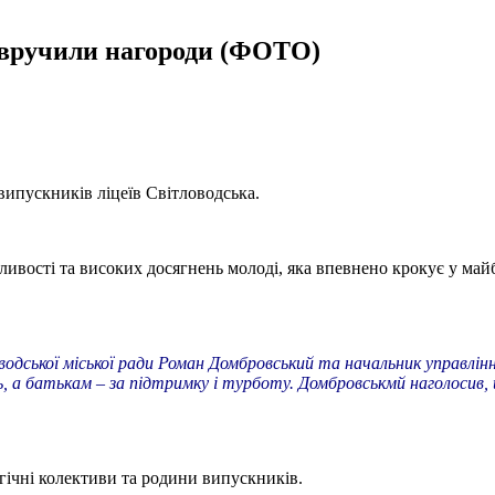
 вручили нагороди (ФОТО)
ипускників ліцеїв Світловодська.
ивості та високих досягнень молоді, яка впевнено крокує у майб
одської міської ради Роман Домбровський та начальник управління
, а батькам – за підтримку і турботу. Домбровськмй наголосив, 
гічні колективи та родини випускників.