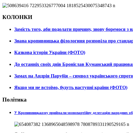
КОЛОНКИ
Замість того, аби подолати причину, знову боремося з
Знана кропивницька філологиня розповіла про станда
Казкова історія України (ФОТО)
До останніх своїх днів Броніслав Куманський працюв
Замах на Андрія Парубія – символ українського спро
Якщо ми не встоїмо, будуть наступні країни (ФОТО)
Політика
У Кропивницькому приймали монопартійну делегацію народних о