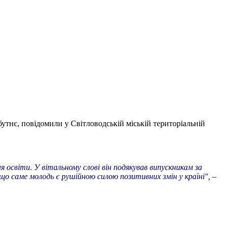
утнє, повідомили у Світловодській міській територіальній
 освіти. У вітальному слові він подякував випускникам за
що саме молодь є рушійною силою позитивних змін у країні",
–