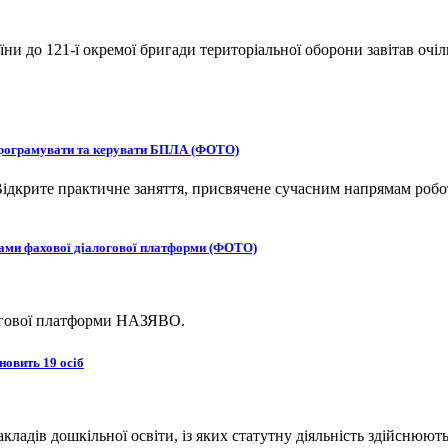
и до 121-ї окремої бригади територіальної оборони завітав очіл
 програмувати та керувати БПЛА (ФОТО)
ідкрите практичне заняття, присвячене сучасним напрямам робот
ками фахової діалогової платформи (ФОТО)
логової платформи НАЗЯВО.
новить 19 осіб
адів дошкільної освіти, із яких статутну діяльність здійснюють