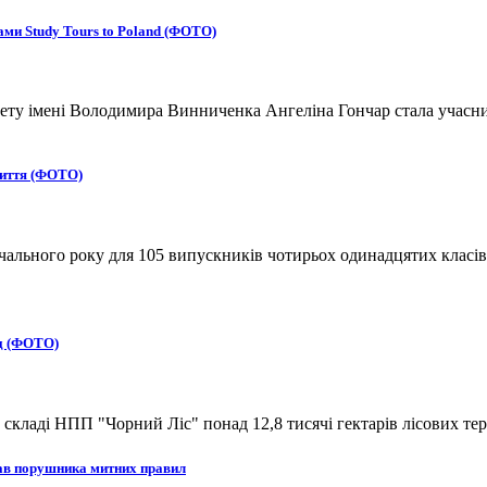
ми Study Tours to Poland (ФОТО)
ту імені Володимира Винниченка Ангеліна Гончар стала учасниц
життя (ФОТО)
вчального року для 105 випускників чотирьох одинадцятих класів
ад (ФОТО)
кладі НПП "Чорний Ліс" понад 12,8 тисячі гектарів лісових тер
рав порушника митних правил