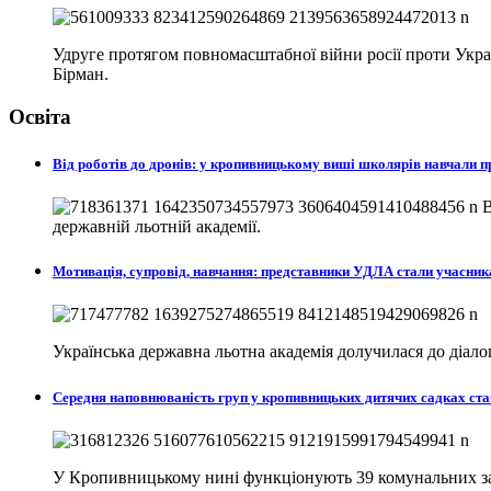
Удруге протягом повномасштабної війни росії проти Україн
Бірман.
Освіта
Від роботів до дронів: у кропивницькому виші школярів навчали
В
державній льотній академії.
Мотивація, супровід, навчання: представники УДЛА стали учасни
Українська державна льотна академія долучилася до діа
Середня наповнюваність груп у кропивницьких дитячих садках ста
У Кропивницькому нині функціонують 39 комунальних закл