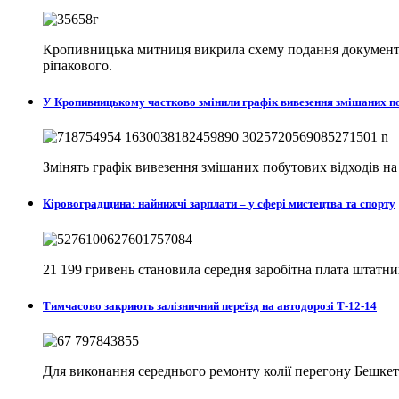
Кропивницька митниця викрила схему подання документів
ріпакового.
У Кропивницькому частково змінили графік вивезення змішаних п
Змінять графік вивезення змішаних побутових відходів н
Кіровоградщина: найнижчі зарплати – у сфері мистецтва та спорту
21 199 гривень становила середня заробітна плата штатни
Тимчасово закриють залізничний переїзд на автодорозі Т-12-14
Для виконання середнього ремонту колії перегону Бешкет