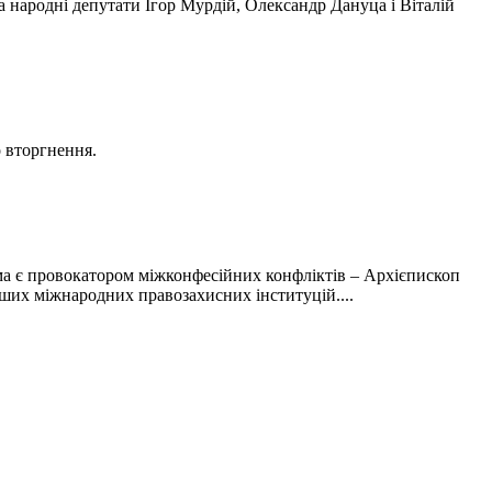
 народні депутати Ігор Мурдій, Олександр Дануца і Віталій
о вторгнення.
а є провокатором міжконфесійних конфліктів – Архієпископ
ших міжнародних правозахисних інституцій....