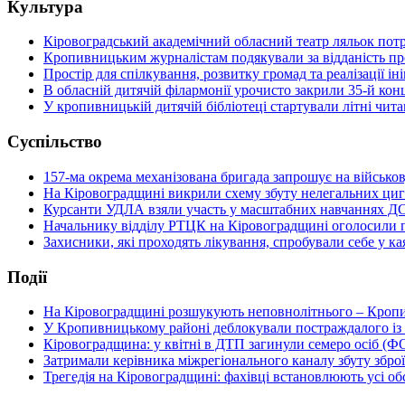
Культура
Кіровоградський академічний обласний театр ляльок потр
Кропивницьким журналістам подякували за відданість п
Простір для спілкування, розвитку громад та реалізації 
В обласній дитячій філармонії урочисто закрили 35-й кон
У кропивницькій дитячій бібліотеці стартували літні чи
Суспільство
157-ма окрема механізована бригада запрошує на військо
На Кіровоградщині викрили схему збуту нелегальних циг
Курсанти УДЛА взяли участь у масштабних навчаннях Д
Начальнику відділу РТЦК на Кіровоградщині оголосили п
Захисники, які проходять лікування, спробували себе у к
Події
На Кіровоградщині розшукують неповнолітнього – Кропи
У Кропивницькому районі деблокували постраждалого із
Кіровоградщина: у квітні в ДТП загинули семеро осіб (
Затримали керівника міжрегіонального каналу збуту зброї
Трегедія на Кіровоградщині: фахівці встановлюють усі 