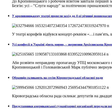
До Кропивницького з робочим візитом завітали перший за
Безгін: усі – "Слуги народу" за політичною приналежніст
У кропивницькому театрі провели захід до 4-ої річниці повномасш
У театрі корифеїв відбувся концерт-реквієм «…і пам’ять
Усі конфесії в Україні діють мирно, – звернення Архієпископа К
Аби розвіяти неправдиву пропаганду УПЦ московського п
Кропивницький і Голованівський Марк публічно звернувся
Обранців скликають на сесію Кіровоградської обласної ради
Кіровоградська обласна рада скликає депутатів на двадцят
Представники американської гуманітарної організації передали в