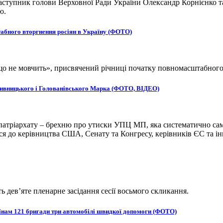
ступник голови Верховної Ради України Олександр Корнієнко та
ю.
табного вторгнення росіян в Україну (ФОТО)
, що не мовчить», присвячений річниці початку повномасштабног
ропивницького і Голованівського Марка (ФОТО, ВІДЕО)
атріархату – брехню про утиски УПЦ МП, яка систематично сам
 до керівництва США, Сенату та Конгресу, керівників ЄС та ін
ь дев’яте пленарне засідання сесії восьмого скликання.
оїнам 121 бригади три автомобілі швидкої допомоги (ФОТО)