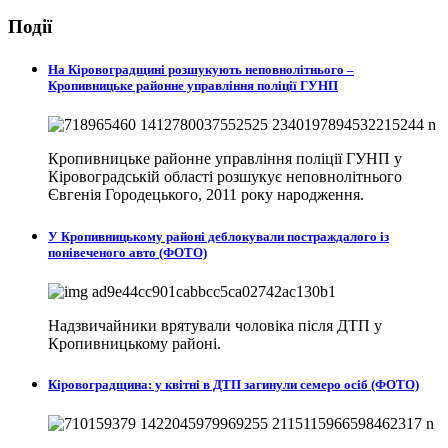
Події
На Кіровоградщині розшукують неповнолітнього –
Кропивницьке районне управління поліції ГУНП
Кропивницьке районне управління поліції ГУНП у
Кіровоградській області розшукує неповнолітнього
Євгенія Городецького, 2011 року народження.
У Кропивницькому районі деблокували постраждалого із
понівеченого авто (ФОТО)
Надзвичайники врятували чоловіка після ДТП у
Кропивницькому районі.
Кіровоградщина: у квітні в ДТП загинули семеро осіб (ФОТО)