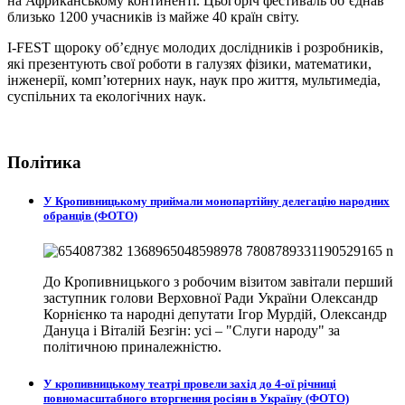
на Африканському континенті. Цьогоріч фестиваль об’єднав
близько 1200 учасників із майже 40 країн світу.
I-FEST щороку об’єднує молодих дослідників і розробників,
які презентують свої роботи в галузях фізики, математики,
інженерії, комп’ютерних наук, наук про життя, мультимедіа,
суспільних та екологічних наук.
Політика
У Кропивницькому приймали монопартійну делегацію народних
обранців (ФОТО)
До Кропивницького з робочим візитом завітали перший
заступник голови Верховної Ради України Олександр
Корнієнко та народні депутати Ігор Мурдій, Олександр
Дануца і Віталій Безгін: усі – "Слуги народу" за
політичною приналежністю.
У кропивницькому театрі провели захід до 4-ої річниці
повномасштабного вторгнення росіян в Україну (ФОТО)