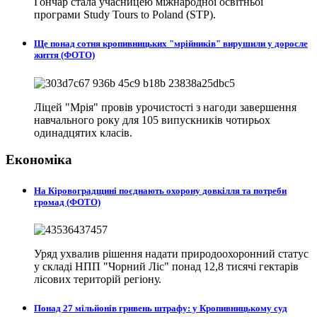
Гончар стала учасницею міжнародної освітньої
програми Study Tours to Poland (STP).
Ще понад сотня кропивницьких "мрійників" вирушили у доросле
життя (ФОТО)
Ліцей "Мрія" провів урочистості з нагоди завершення
навчального року для 105 випускників чотирьох
одинадцятих класів.
Економіка
На Кіровоградщині поєднають охорону довкілля та потреби
громад (ФОТО)
Уряд ухвалив рішення надати природоохоронний статус
у складі НПП "Чорний Ліс" понад 12,8 тисячі гектарів
лісових територій регіону.
Понад 27 мільйонів гривень штрафу: у Кропивницькому суд