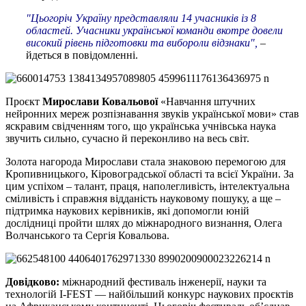
"Цьогоріч Україну представляли 14 учасників із 8
областей. Учасники української команди вкотре довели
високий рівень підготовки та вибороли відзнаки",
–
йдеться в повідомленні.
Проєкт
Мирослави Ковальової
«Навчання штучних
нейронних мереж розпізнавання звуків української мови» став
яскравим свідченням того, що українська учнівська наука
звучить сильно, сучасно й переконливо на весь світ.
Золота нагорода Мирослави стала знаковою перемогою для
Кропивницького, Кіровоградської області та всієї України. За
цим успіхом – талант, праця, наполегливість, інтелектуальна
сміливість і справжня відданість науковому пошуку, а ще –
підтримка наукових керівників, які допомогли юній
дослідниці пройти шлях до міжнародного визнання, Олега
Волчанського та Сергія Ковальова.
Довідково:
міжнародний фестиваль інженерії, науки та
технологій I-FEST — найбільший конкурс наукових проєктів