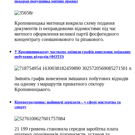
покарав порушника митних правил
Кропивницька митниця викрила схему подання
документів із неправдивими відомостями під час
митного оформлення великої партії фосфатидного
концентрату соняшникового та ріпакового.
У Кропивницькому частково змінили графік вивезення змішаних
побутових відходів (ФОТО)
Змінять графік вивезення змішаних побутових відходів
на одному з маршрутів приватного сектору
Кропивницького.
Кіровоградщина: найнижчі зарплати – у сфері мистецтва та
спорту
21 199 гривень становила середня заробітна плата
штатних працівників підприємств, установ та