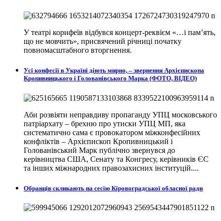
У театрі корифеїв відбувся концерт-реквієм «…і пам’ять,
що не мовчить», присвячений річниці початку
повномасштабного вторгнення.
Усі конфесії в Україні діють мирно, – звернення Архієпископа
Кропивницького і Голованівського Марка (ФОТО, ВІДЕО)
Аби розвіяти неправдиву пропаганду УПЦ московського
патріархату – брехню про утиски УПЦ МП, яка
систематично сама є провокатором міжконфесійних
конфліктів – Архієпископ Кропивницький і
Голованівський Марк публічно звернувся до
керівництва США, Сенату та Конгресу, керівників ЄС
та інших міжнародних правозахисних інституцій....
Обранців скликають на сесію Кіровоградської обласної ради