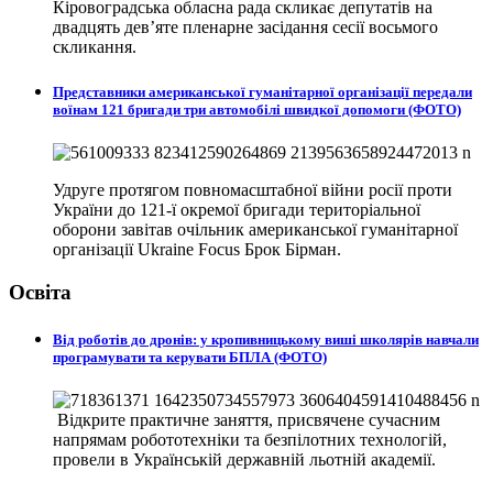
Кіровоградська обласна рада скликає депутатів на
двадцять дев’яте пленарне засідання сесії восьмого
скликання.
Представники американської гуманітарної організації передали
воїнам 121 бригади три автомобілі швидкої допомоги (ФОТО)
Удруге протягом повномасштабної війни росії проти
України до 121-ї окремої бригади територіальної
оборони завітав очільник американської гуманітарної
організації Ukraine Focus Брок Бірман.
Освіта
Від роботів до дронів: у кропивницькому виші школярів навчали
програмувати та керувати БПЛА (ФОТО)
Відкрите практичне заняття, присвячене сучасним
напрямам робототехніки та безпілотних технологій,
провели в
Українській державній льотній академії.