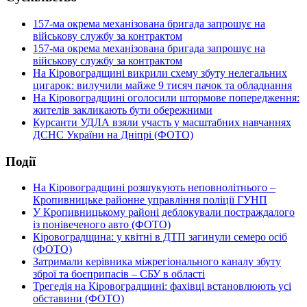
157-ма окрема механізована бригада запрошує на
військову службу за контрактом
157-ма окрема механізована бригада запрошує на
військову службу за контрактом
На Кіровоградщині викрили схему збуту нелегальних
цигарок: вилучили майже 9 тисяч пачок та обладнання
На Кіровоградщині оголосили штормове попередження:
жителів закликають бути обережними
Курсанти УДЛА взяли участь у масштабних навчаннях
ДСНС України на Дніпрі (ФОТО)
Події
На Кіровоградщині розшукують неповнолітнього –
Кропивницьке районне управління поліції ГУНП
У Кропивницькому районі деблокували постраждалого
із понівеченого авто (ФОТО)
Кіровоградщина: у квітні в ДТП загинули семеро осіб
(ФОТО)
Затримали керівника міжрегіонального каналу збуту
зброї та боєприпасів – СБУ в області
Трегедія на Кіровоградщині: фахівці встановлюють усі
обставини (ФОТО)