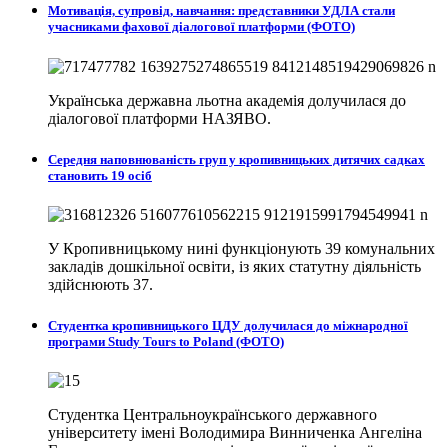
Мотивація, супровід, навчання: представники УДЛА стали
учасниками фахової діалогової платформи (ФОТО)
Українська державна льотна академія долучилася до
діалогової платформи НАЗЯВО.
Середня наповнюваність груп у кропивницьких дитячих садках
становить 19 осіб
У Кропивницькому нині функціонують 39 комунальних
закладів дошкільної освіти, із яких статутну діяльність
здійснюють 37.
Студентка кропивницького ЦДУ долучилася до міжнародної
програми Study Tours to Poland (ФОТО)
Студентка Центральноукраїнського державного
університету імені Володимира Винниченка Ангеліна