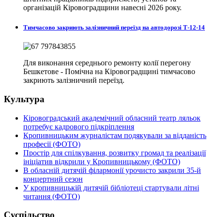
організацій Кіровоградщини навесні 2026 року.
Тимчасово закриють залізничний переїзд на автодорозі Т-12-14
Для виконання середнього ремонту колії перегону
Бешкетове - Помічна на Кіровоградщині тимчасово
закриють залізничний переїзд.
Культура
Кіровоградський академічний обласний театр ляльок
потребує кадрового підкріплення
Кропивницьким журналістам подякували за відданість
професії (ФОТО)
Простір для спілкування, розвитку громад та реалізації
ініціатив відкрили у Кропивницькому (ФОТО)
В обласній дитячій філармонії урочисто закрили 35-й
концертний сезон
У кропивницькій дитячій бібліотеці стартували літні
читання (ФОТО)
Суспільство