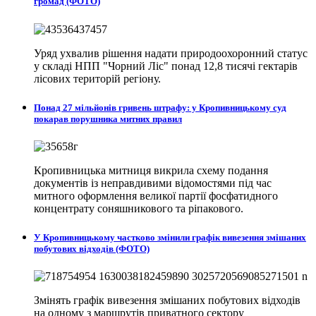
громад (ФОТО)
Уряд ухвалив рішення надати природоохоронний статус
у складі НПП "Чорний Ліс" понад 12,8 тисячі гектарів
лісових територій регіону.
Понад 27 мільйонів гривень штрафу: у Кропивницькому суд
покарав порушника митних правил
Кропивницька митниця викрила схему подання
документів із неправдивими відомостями під час
митного оформлення великої партії фосфатидного
концентрату соняшникового та ріпакового.
У Кропивницькому частково змінили графік вивезення змішаних
побутових відходів (ФОТО)
Змінять графік вивезення змішаних побутових відходів
на одному з маршрутів приватного сектору