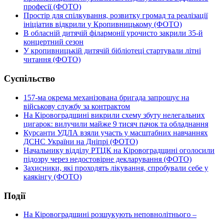
професії (ФОТО)
Простір для спілкування, розвитку громад та реалізації
ініціатив відкрили у Кропивницькому (ФОТО)
В обласній дитячій філармонії урочисто закрили 35-й
концертний сезон
У кропивницькій дитячій бібліотеці стартували літні
читання (ФОТО)
Суспільство
157-ма окрема механізована бригада запрошує на
військову службу за контрактом
На Кіровоградщині викрили схему збуту нелегальних
цигарок: вилучили майже 9 тисяч пачок та обладнання
Курсанти УДЛА взяли участь у масштабних навчаннях
ДСНС України на Дніпрі (ФОТО)
Начальнику відділу РТЦК на Кіровоградщині оголосили
підозру через недостовірне декларування (ФОТО)
Захисники, які проходять лікування, спробували себе у
каякінгу (ФОТО)
Події
На Кіровоградщині розшукують неповнолітнього –