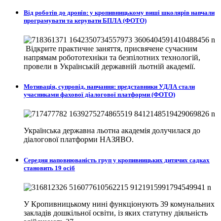
Від роботів до дронів: у кропивницькому виші школярів навчали
програмувати та керувати БПЛА (ФОТО)
Відкрите практичне заняття, присвячене сучасним
напрямам робототехніки та безпілотних технологій,
провели в
Українській державній льотній академії.
Мотивація, супровід, навчання: представники УДЛА стали
учасниками фахової діалогової платформи (ФОТО)
Українська державна льотна академія долучилася до
діалогової платформи НАЗЯВО.
Середня наповнюваність груп у кропивницьких дитячих садках
становить 19 осіб
У Кропивницькому нині функціонують 39 комунальних
закладів дошкільної освіти, із яких статутну діяльність