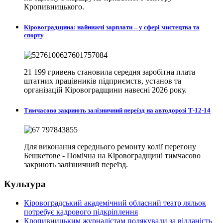
Кропивницького.
Кіровоградщина: найнижчі зарплати – у сфері мистецтва та
спорту
21 199 гривень становила середня заробітна плата
штатних працівників підприємств, установ та
організацій Кіровоградщини навесні 2026 року.
Тимчасово закриють залізничний переїзд на автодорозі Т-12-14
Для виконання середнього ремонту колії перегону
Бешкетове - Помічна на Кіровоградщині тимчасово
закриють залізничний переїзд.
Культура
Кіровоградський академічний обласний театр ляльок
потребує кадрового підкріплення
Кропивницьким журналістам подякували за відданість