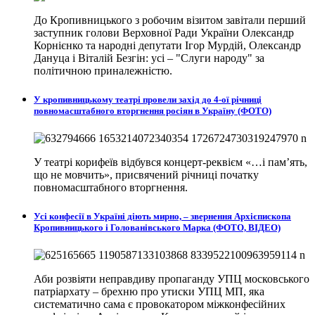
До Кропивницького з робочим візитом завітали перший
заступник голови Верховної Ради України Олександр
Корнієнко та народні депутати Ігор Мурдій, Олександр
Дануца і Віталій Безгін: усі – "Слуги народу" за
політичною приналежністю.
У кропивницькому театрі провели захід до 4-ої річниці
повномасштабного вторгнення росіян в Україну (ФОТО)
У театрі корифеїв відбувся концерт-реквієм «…і пам’ять,
що не мовчить», присвячений річниці початку
повномасштабного вторгнення.
Усі конфесії в Україні діють мирно, – звернення Архієпископа
Кропивницького і Голованівського Марка (ФОТО, ВІДЕО)
Аби розвіяти неправдиву пропаганду УПЦ московського
патріархату – брехню про утиски УПЦ МП, яка
систематично сама є провокатором міжконфесійних