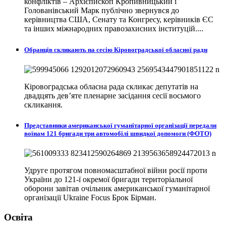
конфліктів – Архієпископ Кропивницький і
Голованівський Марк публічно звернувся до
керівництва США, Сенату та Конгресу, керівників ЄС
та інших міжнародних правозахисних інституцій....
Обранців скликають на сесію Кіровоградської обласної ради
Кіровоградська обласна рада скликає депутатів на
двадцять дев’яте пленарне засідання сесії восьмого
скликання.
Представники американської гуманітарної організації передали
воїнам 121 бригади три автомобілі швидкої допомоги (ФОТО)
Удруге протягом повномасштабної війни росії проти
України до 121-ї окремої бригади територіальної
оборони завітав очільник американської гуманітарної
організації Ukraine Focus Брок Бірман.
Освіта