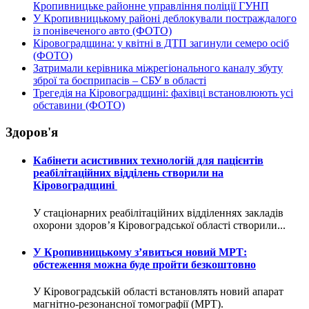
Кропивницьке районне управління поліції ГУНП
У Кропивницькому районі деблокували постраждалого
із понівеченого авто (ФОТО)
Кіровоградщина: у квітні в ДТП загинули семеро осіб
(ФОТО)
Затримали керівника міжрегіонального каналу збуту
зброї та боєприпасів – СБУ в області
Трегедія на Кіровоградщині: фахівці встановлюють усі
обставини (ФОТО)
Здоров'я
Кабінети асистивних технологій для пацієнтів
реабілітаційних відділень створили на
Кіровоградщині
У стаціонарних реабілітаційних відділеннях закладів
охорони здоров’я Кіровоградської області створили...
У Кропивницькому з’явиться новий МРТ:
обстеження можна буде пройти безкоштовно
У Кіровоградській області встановлять новий апарат
магнітно-резонансної томографії (МРТ).