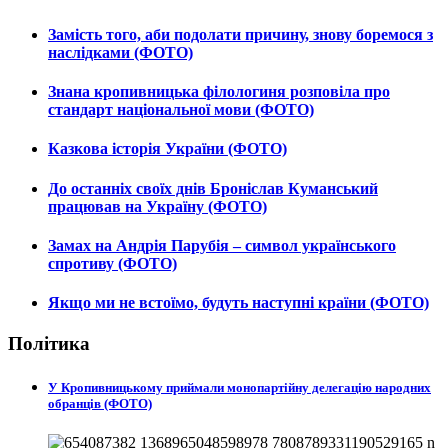
Замість того, аби подолати причину, знову боремося з
наслідками (ФОТО)
Знана кропивницька філологиня розповіла про
стандарт національної мови (ФОТО)
Казкова історія України (ФОТО)
До останніх своїх днів Броніслав Куманський
працював на Україну (ФОТО)
Замах на Андрія Парубія – символ українського
спротиву (ФОТО)
Якщо ми не встоїмо, будуть наступні країни (ФОТО)
Політика
У Кропивницькому приймали монопартійну делегацію народних
обранців (ФОТО)