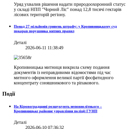
Уряд ухвалив рішення надати природоохоронний статус
у складі НПП "Чорний Ліс" понад 12,8 тисячі гектарів
лісових територій регіону.
Понад 27 мільйонів гривень штрафу: у Кропивницькому суд
покарав порушника митних правил
Деталі
2026-06-11 11:38:49
Кропивницька митниця викрила схему подання
документів із неправдивими відомостями під час
митного оформлення великої партії фосфатидного
концентрату соняшникового та ріпакового.
Події
На Кіровоградщині розшукують неповнолітнього –
Кропивницьке районне управління поліції ГУНП
Деталі
2026-06-10 07:36:32