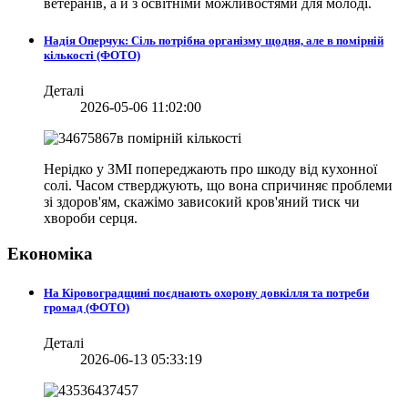
ветеранів, а й з освітніми можливостями для молоді.
Надія Оперчук: Сіль потрібна організму щодня, але в помірній
кількості (ФОТО)
Деталі
2026-05-06 11:02:00
Нерідко у ЗМІ попереджають про шкоду від кухонної
солі. Часом стверджують, що вона спричиняє проблеми
зі здоров'ям, скажімо зависокий кров'яний тиск чи
хвороби серця.
Економіка
На Кіровоградщині поєднають охорону довкілля та потреби
громад (ФОТО)
Деталі
2026-06-13 05:33:19