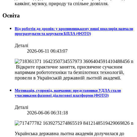
каякінг, музику, природу та спільне дозвілля.
Освіта
Від роботів до дронів: у кропивницькому виші школярів навчали
програмувати та керувати БПЛА (ФОТО)
Деталі
2026-06-11 06:43:07
Відкрите практичне заняття, присвячене сучасним
напрямам робототехніки та безпілотних технологій,
провели в
Українській державній льотній академії.
Мотивація, супровід, навчання: представники УДЛА стали
учасниками фахової діалогової платформи (ФОТО)
Деталі
2026-06-06 06:31:18
Українська державна льотна академія долучилася до