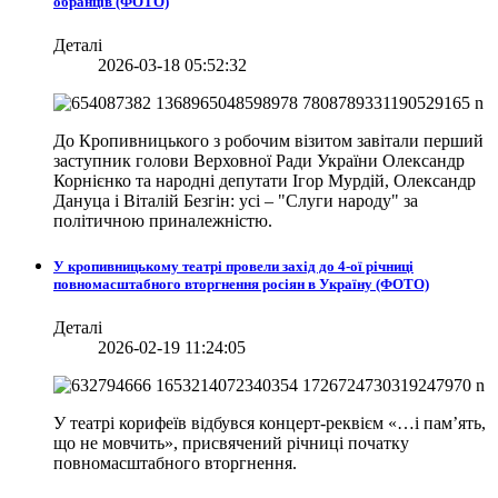
обранців (ФОТО)
Деталі
2026-03-18 05:52:32
До Кропивницького з робочим візитом завітали перший
заступник голови Верховної Ради України Олександр
Корнієнко та народні депутати Ігор Мурдій, Олександр
Дануца і Віталій Безгін: усі – "Слуги народу" за
політичною приналежністю.
У кропивницькому театрі провели захід до 4-ої річниці
повномасштабного вторгнення росіян в Україну (ФОТО)
Деталі
2026-02-19 11:24:05
У театрі корифеїв відбувся концерт-реквієм «…і пам’ять,
що не мовчить», присвячений річниці початку
повномасштабного вторгнення.