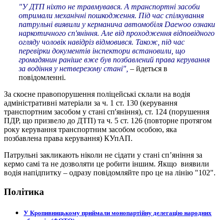
"У ДТП ніхто не травмувався. А транспортні засоби
отримали механічні пошкодження. Під час спілкування
патрульні виявили у керманича автомобіля Daewoo ознаки
наркотичного сп'яніння. Але від проходження відповідного
огляду чоловік навідріз відмовився. Також, під час
перевірки документів інспектори встановили, що
громадянин раніше вже був позбавлений права керування
за водіння у нетверезому стані",
– йдеться в
повідомленні.
За скоєне правопорушення поліцейські склали на водія
адміністративні матеріали за ч. 1 ст. 130 (керування
транспортним засобом у стані сп'яніння), ст. 124 (порушення
ПДР, що призвело до ДТП) та ч. 5 ст. 126 (повторне протягом
року керування транспортним засобом особою, яка
позбавлена права керування) КУпАП.
Патрульні закликають ніколи не сідати у стані сп’яніння за
кермо самі та не дозволяти це робити іншим. Якщо виявили
водія напідпитку – одразу повідомляйте про це на лінію "102".
Політика
У Кропивницькому приймали монопартійну делегацію народних