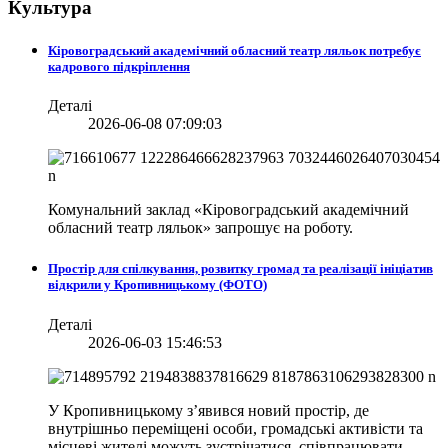
Культура
Кіровоградський академічний обласний театр ляльок потребує
кадрового підкріплення
Деталі
2026-06-08 07:09:03
Комунальний заклад «Кіровоградський академічний
обласний театр ляльок» запрошує на роботу.
Простір для спілкування, розвитку громад та реалізації ініціатив
відкрили у Кропивницькому (ФОТО)
Деталі
2026-06-03 15:46:53
У Кропивницькому з’явився новий простір, де
внутрішньо переміщені особи, громадські активісти та
місцеві жителі можуть зустрічатися, співпрацювати,