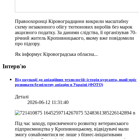
Правоохоронці Кіровоградщини викрили масштабну
схему незаконного обігу тютюнових виробів без марок
акцизного податку. За даними слідства, її організував 70-
річний житель Кропивницького, якому вже повідомили
про підозру.
Як інформує Кіровоградська обласна...
Інтерв'ю
Від окупації до авіаційних технологій: історія курсанта, який мріє
розвивати безпілотну авіацію в Україні (ФОТО)
Деталі
2026-06-12 11:31:40
Під час заходу, присвяченого розвитку ветеранського
підприємництва у Кропивницькому, відвідувачі мали
змогу ознайомитися не лише з бізнес-ініціативами