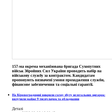
157-ма окрема механізована бригада Сухопутних
військ Збройних Сил України проводить набір на
військову службу за контрактом. Кандидатам
пропонують визначені умови проходження служби,
фінансове забезпечення та соціальні гарантії.
На Кіровоградщині викрили схему збуту нелегальних цигарок:
вилучили майже 9 тисяч пачок та обладнання
Деталі