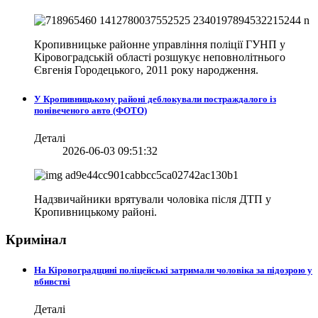
Кропивницьке районне управління поліції ГУНП у
Кіровоградській області розшукує неповнолітнього
Євгенія Городецького, 2011 року народження.
У Кропивницькому районі деблокували постраждалого із
понівеченого авто (ФОТО)
Деталі
2026-06-03 09:51:32
Надзвичайники врятували чоловіка після ДТП у
Кропивницькому районі.
Кримінал
На Кіровоградщині поліцейські затримали чоловіка за підозрою у
вбивстві
Деталі