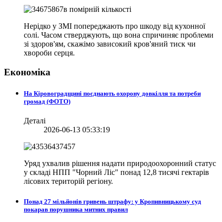
Нерідко у ЗМІ попереджають про шкоду від кухонної
солі. Часом стверджують, що вона спричиняє проблеми
зі здоров'ям, скажімо зависокий кров'яний тиск чи
хвороби серця.
Економіка
На Кіровоградщині поєднають охорону довкілля та потреби
громад (ФОТО)
Деталі
2026-06-13 05:33:19
Уряд ухвалив рішення надати природоохоронний статус
у складі НПП "Чорний Ліс" понад 12,8 тисячі гектарів
лісових територій регіону.
Понад 27 мільйонів гривень штрафу: у Кропивницькому суд
покарав порушника митних правил