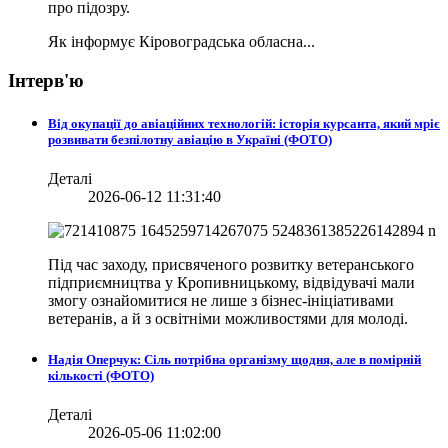
про підозру.
Як інформує Кіровоградська обласна...
Інтерв'ю
Від окупації до авіаційних технологій: історія курсанта, який мріє
розвивати безпілотну авіацію в Україні (ФОТО)
Деталі
2026-06-12 11:31:40
Під час заходу, присвяченого розвитку ветеранського
підприємництва у Кропивницькому, відвідувачі мали
змогу ознайомитися не лише з бізнес-ініціативами
ветеранів, а й з освітніми можливостями для молоді.
Надія Оперчук: Сіль потрібна організму щодня, але в помірній
кількості (ФОТО)
Деталі
2026-05-06 11:02:00