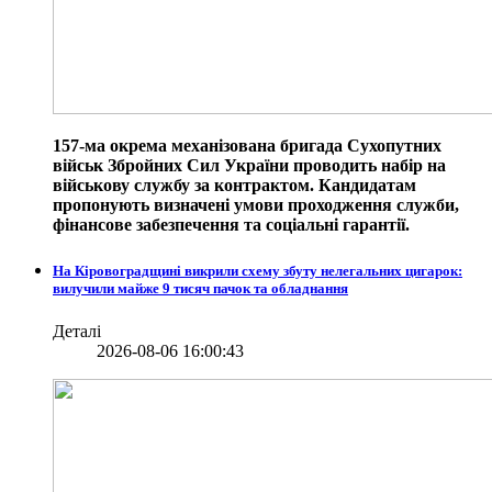
157-ма окрема механізована бригада Сухопутних
військ Збройних Сил України проводить набір на
військову службу за контрактом. Кандидатам
пропонують визначені умови проходження служби,
фінансове забезпечення та соціальні гарантії.
На Кіровоградщині викрили схему збуту нелегальних цигарок:
вилучили майже 9 тисяч пачок та обладнання
Деталі
2026-08-06 16:00:43