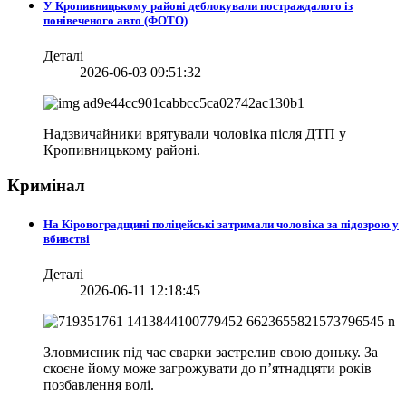
У Кропивницькому районі деблокували постраждалого із
понівеченого авто (ФОТО)
Деталі
2026-06-03 09:51:32
Надзвичайники врятували чоловіка після ДТП у
Кропивницькому районі.
Кримінал
На Кіровоградщині поліцейські затримали чоловіка за підозрою у
вбивстві
Деталі
2026-06-11 12:18:45
Зловмисник під час сварки застрелив свою доньку. За
скоєне йому може загрожувати до п’ятнадцяти років
позбавлення волі.