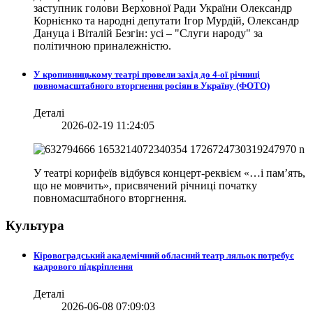
заступник голови Верховної Ради України Олександр
Корнієнко та народні депутати Ігор Мурдій, Олександр
Дануца і Віталій Безгін: усі – "Слуги народу" за
політичною приналежністю.
У кропивницькому театрі провели захід до 4-ої річниці
повномасштабного вторгнення росіян в Україну (ФОТО)
Деталі
2026-02-19 11:24:05
У театрі корифеїв відбувся концерт-реквієм «…і пам’ять,
що не мовчить», присвячений річниці початку
повномасштабного вторгнення.
Культура
Кіровоградський академічний обласний театр ляльок потребує
кадрового підкріплення
Деталі
2026-06-08 07:09:03