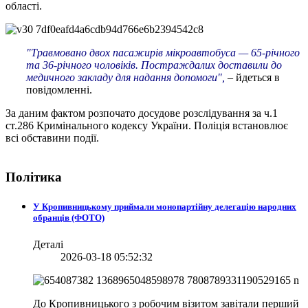
області.
"Травмовано двох пасажирів мікроавтобуса — 65-річного
та 36-річного чоловіків. Постраждалих доставили до
медичного закладу для надання допомоги",
– йдеться в
повідомленні.
За даним фактом розпочато досудове розслідування за ч.1
ст.286 Кримінального кодексу України. Поліція встановлює
всі обставини події.
Політика
У Кропивницькому приймали монопартійну делегацію народних
обранців (ФОТО)
Деталі
2026-03-18 05:52:32
До Кропивницького з робочим візитом завітали перший