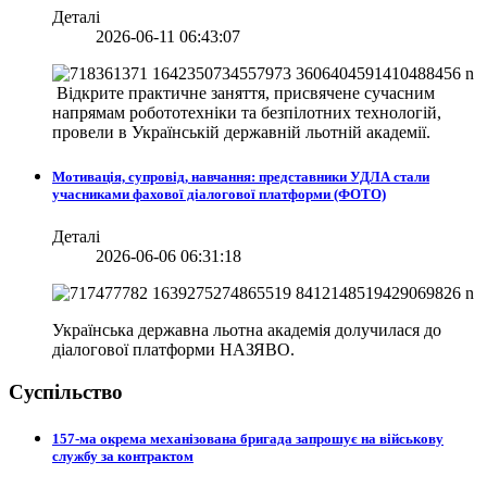
Деталі
2026-06-11 06:43:07
Відкрите практичне заняття, присвячене сучасним
напрямам робототехніки та безпілотних технологій,
провели в
Українській державній льотній академії.
Мотивація, супровід, навчання: представники УДЛА стали
учасниками фахової діалогової платформи (ФОТО)
Деталі
2026-06-06 06:31:18
Українська державна льотна академія долучилася до
діалогової платформи НАЗЯВО.
Суспільство
157-ма окрема механізована бригада запрошує на військову
службу за контрактом