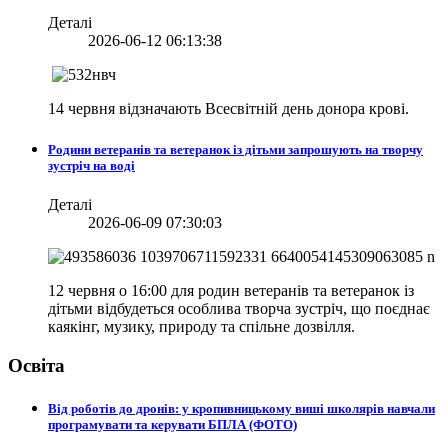
Деталі
2026-06-12 06:13:38
14 червня відзначають Всесвітній день донора крові.
Родини ветеранів та ветеранок із дітьми запрошують на творчу
зустріч на воді
Деталі
2026-06-09 07:30:03
12 червня о 16:00 для родин ветеранів та ветеранок із
дітьми відбудеться особлива творча зустріч, що поєднає
каякінг, музику, природу та спільне дозвілля.
Освіта
Від роботів до дронів: у кропивницькому виші школярів навчали
програмувати та керувати БПЛА (ФОТО)